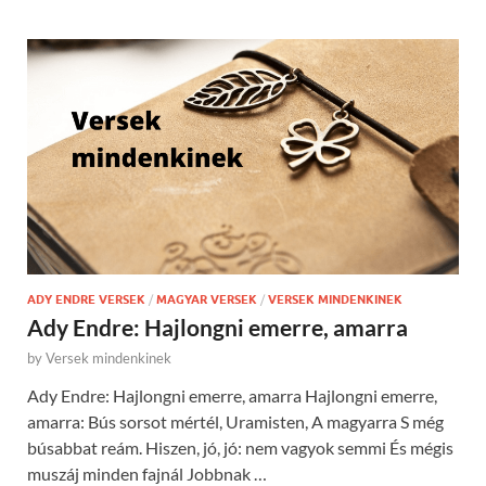
ADY ENDRE VERSEK
/
MAGYAR VERSEK
/
VERSEK MINDENKINEK
Ady Endre: Hajlongni emerre, amarra
by
Versek mindenkinek
Ady Endre: Hajlongni emerre, amarra Hajlongni emerre,
amarra: Bús sorsot mértél, Uramisten, A magyarra S még
búsabbat reám. Hiszen, jó, jó: nem vagyok semmi És mégis
muszáj minden fajnál Jobbnak …