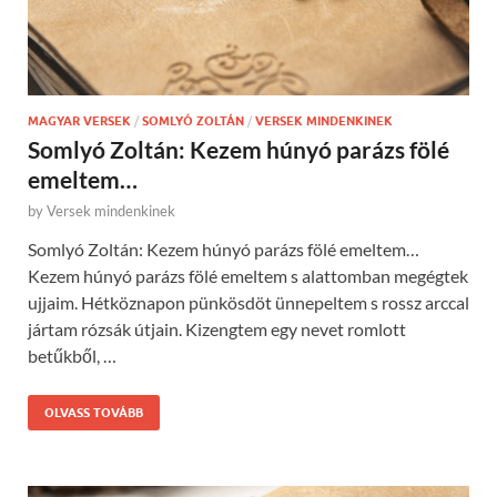
MAGYAR VERSEK
/
SOMLYÓ ZOLTÁN
/
VERSEK MINDENKINEK
Somlyó Zoltán: Kezem húnyó parázs fölé
emeltem…
by
Versek mindenkinek
Somlyó Zoltán: Kezem húnyó parázs fölé emeltem…
Kezem húnyó parázs fölé emeltem s alattomban megégtek
ujjaim. Hétköznapon pünkösdöt ünnepeltem s rossz arccal
jártam rózsák útjain. Kizengtem egy nevet romlott
betűkből, …
OLVASS TOVÁBB