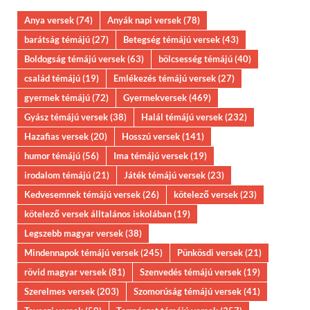
Anya versek
(74)
Anyák napi versek
(78)
barátság témájú
(27)
Betegség témájú versek
(43)
Boldogság témájú versek
(63)
bölcsesség témájú
(40)
család témájú
(19)
Emlékezés témájú versek
(27)
gyermek témájú
(72)
Gyermekversek
(469)
Gyász témájú versek
(38)
Halál témájú versek
(232)
Hazafias versek
(20)
Hosszú versek
(141)
humor témájú
(56)
Ima témájú versek
(19)
irodalom témájú
(21)
Játék témájú versek
(23)
Kedvesemnek témájú versek
(26)
kötelező versek
(23)
kötelező versek álltalános iskolában
(19)
Legszebb magyar versek
(38)
Mindennapok témájú versek
(245)
Pünkösdi versek
(21)
rövid magyar versek
(81)
Szenvedés témájú versek
(19)
Szerelmes versek
(203)
Szomorúság témájú versek
(41)