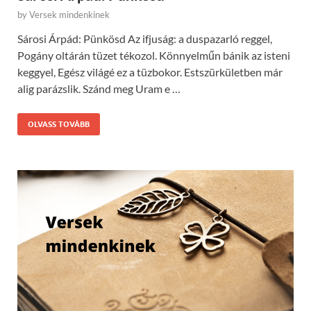
by
Versek mindenkinek
Sárosi Árpád: Pünkösd Az ifjuság: a duspazarló reggel,
Pogány oltárán tüzet tékozol. Könnyelműn bánik az isteni
keggyel, Egész világé ez a tüzbokor. Estszürkületben már
alig parázslik. Szánd meg Uram e …
OLVASS TOVÁBB