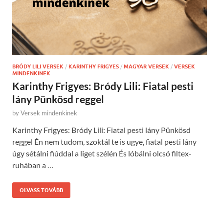
BRÓDY LILI VERSEK
/
KARINTHY FRIGYES
/
MAGYAR VERSEK
/
VERSEK
MINDENKINEK
Karinthy Frigyes: Bródy Lili: Fiatal pesti
lány Pünkösd reggel
by
Versek mindenkinek
Karinthy Frigyes: Bródy Lili: Fiatal pesti lány Pünkösd
reggel Én nem tudom, szoktál te is ugye, fiatal pesti lány
úgy sétálni fiúddal a liget szélén És lóbálni olcsó filtex-
ruhában a …
OLVASS TOVÁBB