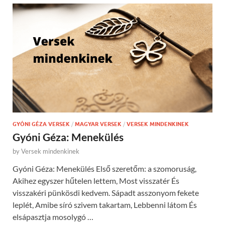
GYÓNI GÉZA VERSEK
/
MAGYAR VERSEK
/
VERSEK MINDENKINEK
Gyóni Géza: Menekülés
by
Versek mindenkinek
Gyóni Géza: Menekülés Első szeretőm: a szomoruság,
Akihez egyszer hűtelen lettem, Most visszatér És
visszakéri pünkösdi kedvem. Sápadt asszonyom fekete
leplét, Amibe síró szivem takartam, Lebbenni látom És
elsápasztja mosolygó …