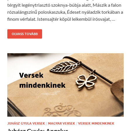
térgyit legénytriasztó szoknya-búbja alatt, Mászik a falon
rózsalángszínű poloskaszuka, Édeset nyáladzik torkában a
finom vérfalat. Istensajtér köpül lelkembül írósvajat, …
OLVASS TOVÁBB
JUHÁSZ GYULA VERSEK
/
MAGYAR VERSEK
/
VERSEK MINDENKINEK
Juhász Gyula: Angelus