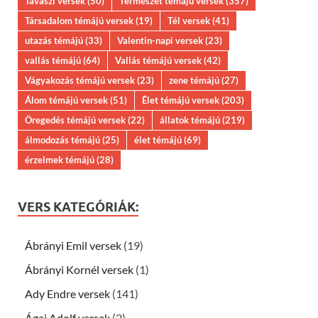
Tavaszi versek
(50)
Természet témájú versek
(357)
Társadalom témájú versek
(19)
Tél versek
(41)
utazás témájú
(33)
Valentin-napi versek
(23)
vallás témájú
(64)
Vallás témájú versek
(42)
Vágyakozás témájú versek
(23)
zene témájú
(27)
Álom témájú versek
(51)
Élet témájú versek
(203)
Öregedés témájú versek
(22)
állatok témájú
(219)
álmodozás témájú
(25)
élet témájú
(69)
érzelmek témájú
(28)
VERS KATEGÓRIÁK:
Ábrányi Emil versek
(19)
Ábrányi Kornél versek
(1)
Ady Endre versek
(141)
Ágai Adolf versek
(2)