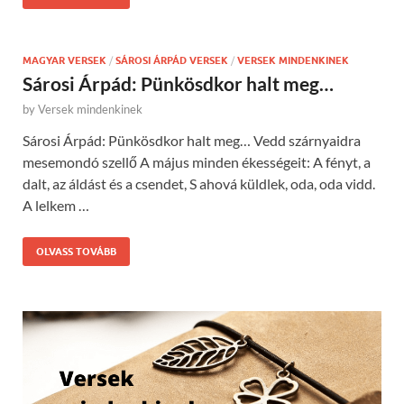
MAGYAR VERSEK
/
SÁROSI ÁRPÁD VERSEK
/
VERSEK MINDENKINEK
Sárosi Árpád: Pünkösdkor halt meg…
by
Versek mindenkinek
Sárosi Árpád: Pünkösdkor halt meg… Vedd szárnyaidra
mesemondó szellő A május minden ékességeit: A fényt, a
dalt, az áldást és a csendet, S ahová küldlek, oda, oda vidd.
A lelkem …
OLVASS TOVÁBB