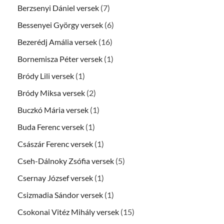
Berzsenyi Dániel versek
(7)
Bessenyei György versek
(6)
Bezerédj Amália versek
(16)
Bornemisza Péter versek
(1)
Bródy Lili versek
(1)
Bródy Miksa versek
(2)
Buczkó Mária versek
(1)
Buda Ferenc versek
(1)
Császár Ferenc versek
(1)
Cseh-Dálnoky Zsófia versek
(5)
Csernay József versek
(1)
Csizmadia Sándor versek
(1)
Csokonai Vitéz Mihály versek
(15)