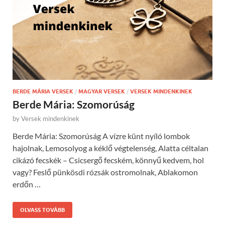
BERDE MÁRIA VERSEK
/
MAGYAR VERSEK
/
VERSEK MINDENKINEK
Berde Mária: Szomorúság
by
Versek mindenkinek
Berde Mária: Szomorúság A vízre künt nyíló lombok
hajolnak, Lemosolyog a kéklő végtelenség, Alatta céltalan
cikázó fecskék – Csicsergő fecském, könnyű kedvem, hol
vagy? Feslő pünkösdi rózsák ostromolnak, Ablakomon
erdőn …
OLVASS TOVÁBB