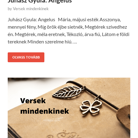
by
Versek mindenkinek
Juhász Gyula: Angelus Mária, májusi esték Asszonya,
mennyei fény, Míg örök éjbe sietnék, Megtérek szívedhez
én. Megtérek, méla eretnek, Tékozló, árva fiú, Látom e földi
tereknek Minden szerelme hiú. …
OLVASS TOVÁBB