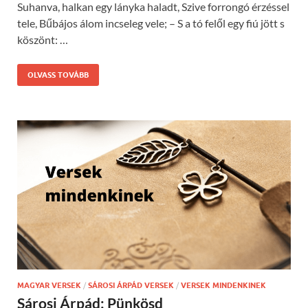
Suhanva, halkan egy lányka haladt, Szive forrongó érzéssel
tele, Bűbájos álom incseleg vele; – S a tó felől egy fiú jött s
köszönt: …
OLVASS TOVÁBB
MAGYAR VERSEK
/
SÁROSI ÁRPÁD VERSEK
/
VERSEK MINDENKINEK
Sárosi Árpád: Pünkösd