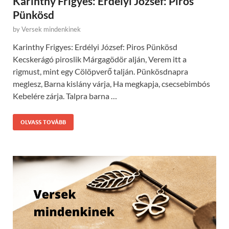
Karinthy Frigyes: Erdélyi József: Piros
Pünkösd
by
Versek mindenkinek
Karinthy Frigyes: Erdélyi József: Piros Pünkösd
Kecskerágó piroslik Márgagödör alján, Verem itt a
rigmust, mint egy Cölöpverő talján. Pünkösdnapra
meglesz, Barna kislány várja, Ha megkapja, csecsebimbós
Kebelére zárja. Talpra barna …
OLVASS TOVÁBB