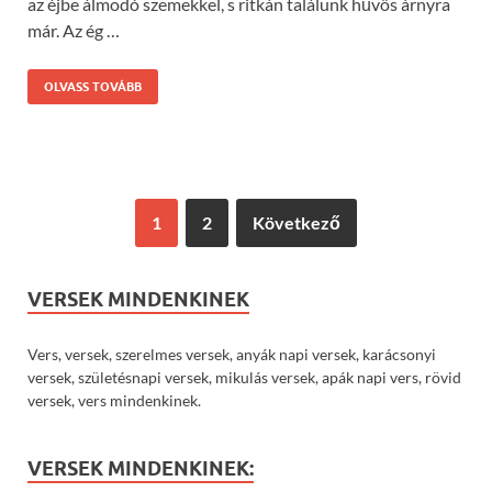
az éjbe álmodó szemekkel, s ritkán találunk hűvös árnyra
már. Az ég …
OLVASS TOVÁBB
1
2
Következő
VERSEK MINDENKINEK
Vers, versek, szerelmes versek, anyák napi versek, karácsonyi
versek, születésnapi versek, mikulás versek, apák napi vers, rövid
versek, vers mindenkinek.
VERSEK MINDENKINEK: