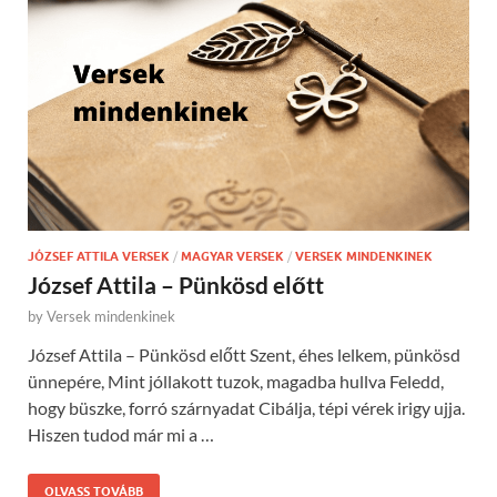
JÓZSEF ATTILA VERSEK
/
MAGYAR VERSEK
/
VERSEK MINDENKINEK
József Attila – Pünkösd előtt
by
Versek mindenkinek
József Attila – Pünkösd előtt Szent, éhes lelkem, pünkösd
ünnepére, Mint jóllakott tuzok, magadba hullva Feledd,
hogy büszke, forró szárnyadat Cibálja, tépi vérek irigy ujja.
Hiszen tudod már mi a …
OLVASS TOVÁBB