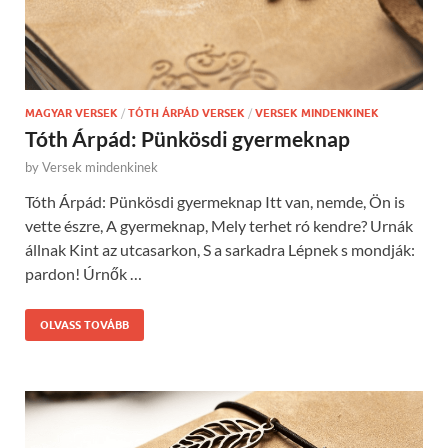
MAGYAR VERSEK
/
TÓTH ÁRPÁD VERSEK
/
VERSEK MINDENKINEK
Tóth Árpád: Pünkösdi gyermeknap
by
Versek mindenkinek
Tóth Árpád: Pünkösdi gyermeknap Itt van, nemde, Ön is
vette észre, A gyermeknap, Mely terhet ró kendre? Urnák
állnak Kint az utcasarkon, S a sarkadra Lépnek s mondják:
pardon! Úrnők …
OLVASS TOVÁBB