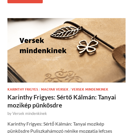
KARINTHY FRIGYES
/
MAGYAR VERSEK
/
VERSEK MINDENKINEK
Karinthy Frigyes: Sértő Kálmán: Tanyai
mozikép pünkösdre
by
Versek mindenkinek
Karinthy Frigyes: Sértő Kálmán: Tanyai mozikép
pünkösdre Puliszkahámozó nénike mozgatja lefcses