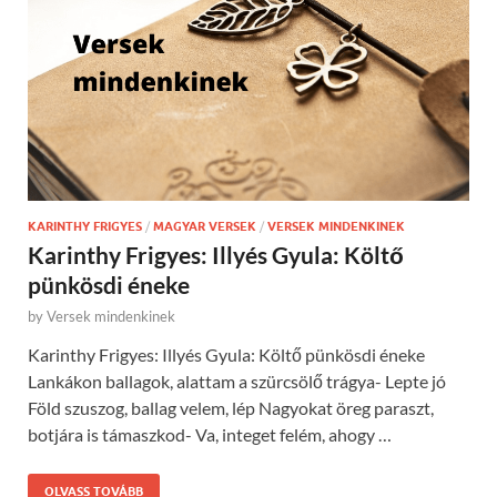
KARINTHY FRIGYES
/
MAGYAR VERSEK
/
VERSEK MINDENKINEK
Karinthy Frigyes: Illyés Gyula: Költő
pünkösdi éneke
by
Versek mindenkinek
Karinthy Frigyes: Illyés Gyula: Költő pünkösdi éneke
Lankákon ballagok, alattam a szürcsölő trágya- Lepte jó
Föld szuszog, ballag velem, lép Nagyokat öreg paraszt,
botjára is támaszkod- Va, integet felém, ahogy …
OLVASS TOVÁBB