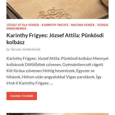
JÓZSEF ATTILA VERSEK
/
KARINTHY FRIGYES
/
MAGYAR VERSEK
/
VERSEK
MINDENKINEK
Karinthy Frigyes: József Attila: Pünkösdi
kolbász
by
Versek mindenkinek
Karinthy Frigyes: József Attila: Pünkösdi kolbász Mennyei
kolbászok Döfölődtek szívesen, Gyémántlencsét rágott
Két fúrása szívemen Hóttig heverészek, Egyszer se
hibázok, Hótom után angyalokkal Vígan parolázok. Így
írtok ti Karinthy Frigyes: …
OLVASS TOVÁBB