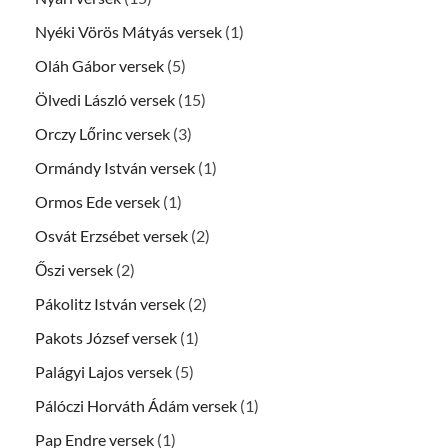
Nyéki Vörös Mátyás versek
(1)
Oláh Gábor versek
(5)
Ölvedi László versek
(15)
Orczy Lőrinc versek
(3)
Ormándy István versek
(1)
Ormos Ede versek
(1)
Osvát Erzsébet versek
(2)
Őszi versek
(2)
Pákolitz István versek
(2)
Pakots József versek
(1)
Palágyi Lajos versek
(5)
Pálóczi Horváth Ádám versek
(1)
Pap Endre versek
(1)