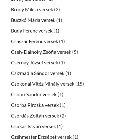
Bródy Miksa versek
(2)
Buczkó Mária versek
(1)
Buda Ferenc versek
(1)
Császár Ferenc versek
(1)
Cseh-Dálnoky Zsófia versek
(5)
Csernay József versek
(1)
Csizmadia Sándor versek
(1)
Csokonai Vitéz Mihály versek
(15)
Csoóri Sándor versek
(1)
Csorba Piroska versek
(1)
Csordás Zoltán versek
(2)
Csukás István versek
(1)
Czéhmester Erzsébet versek
(1)