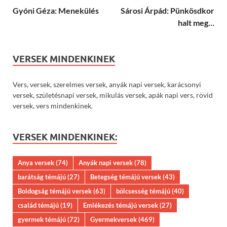
Gyóni Géza: Menekülés
Sárosi Árpád: Pünkösdkor
halt meg…
VERSEK MINDENKINEK
Vers, versek, szerelmes versek, anyák napi versek, karácsonyi
versek, születésnapi versek, mikulás versek, apák napi vers, rövid
versek, vers mindenkinek.
VERSEK MINDENKINEK:
Anya versek
(74)
Anyák napi versek
(78)
barátság témájú
(27)
Betegség témájú versek
(43)
Boldogság témájú versek
(63)
bölcsesség témájú
(40)
család témájú
(19)
Emlékezés témájú versek
(27)
gyermek témájú
(72)
Gyermekversek
(469)