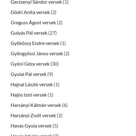
Gerzsenyi Sándor versek
(1)
Gödri Anita versek
(2)
Greguss Ágost versek
(2)
Gulyás Pál versek
(27)
Gyökössy Endre versek
(1)
Gyöngyössi János versek
(2)
Gyóni Géza versek
(30)
Gyulai Pál versek
(9)
Hajnal László versek
(1)
Hajós Izsó versek
(1)
Harsányi Kálmán versek
(6)
Harsányi Zsolt versek
(2)
Havas Gyula versek
(5)
Havas István versek
(2)