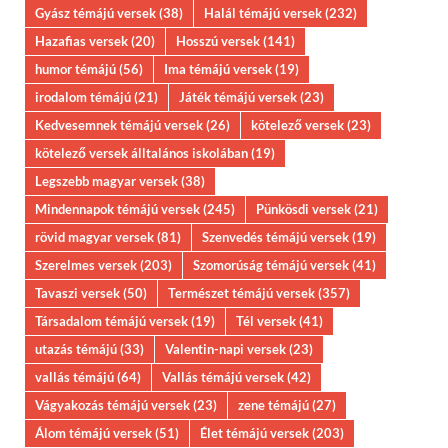
Gyász témájú versek
(38)
Halál témájú versek
(232)
Hazafias versek
(20)
Hosszú versek
(141)
humor témájú
(56)
Ima témájú versek
(19)
irodalom témájú
(21)
Játék témájú versek
(23)
Kedvesemnek témájú versek
(26)
kötelező versek
(23)
kötelező versek álltalános iskolában
(19)
Legszebb magyar versek
(38)
Mindennapok témájú versek
(245)
Pünkösdi versek
(21)
rövid magyar versek
(81)
Szenvedés témájú versek
(19)
Szerelmes versek
(203)
Szomorúság témájú versek
(41)
Tavaszi versek
(50)
Természet témájú versek
(357)
Társadalom témájú versek
(19)
Tél versek
(41)
utazás témájú
(33)
Valentin-napi versek
(23)
vallás témájú
(64)
Vallás témájú versek
(42)
Vágyakozás témájú versek
(23)
zene témájú
(27)
Álom témájú versek
(51)
Élet témájú versek
(203)