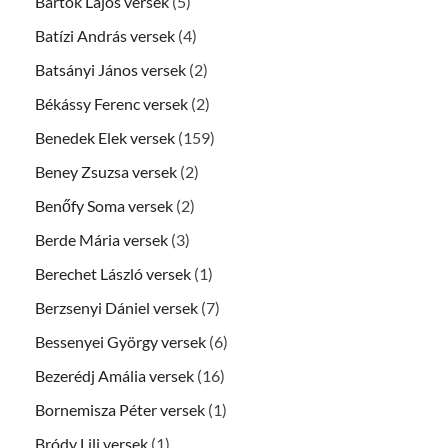
Bartók Lajos versek
(5)
Batízi András versek
(4)
Batsányi János versek
(2)
Békássy Ferenc versek
(2)
Benedek Elek versek
(159)
Beney Zsuzsa versek
(2)
Benőfy Soma versek
(2)
Berde Mária versek
(3)
Berechet László versek
(1)
Berzsenyi Dániel versek
(7)
Bessenyei György versek
(6)
Bezerédj Amália versek
(16)
Bornemisza Péter versek
(1)
Bródy Lili versek
(1)