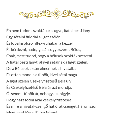
Én nem tudom, szoktál te is ugye, fiatal pesti lány
úgy sétálni fiúddal a liget szélén
És lóbálni olcsó filtex-ruhában a kézzel
És kérdezni, nade, igazán, ugye szeret Bélus,
Csak, mert tudod, hogy a bélusok szokták szeretni
A fiatal pesti lányt, akivel sétálnak a liget szélén,
De a Bélusok aztán elmennek a hivatalba
És ottan mondja a főnök, kivel sétál maga
A liget szélén Csekélyfizetésű Béla úr?
És Csekélyfizetésű Béla úr azt mondja:
Ó, semmi, főnök úr, nehogy azt higyje,
Hogy házasodni akar csekély fizetésre
És mire a hivatal-csengő hat órát csenget, háromszor
Megtagad téged Filtex Manci