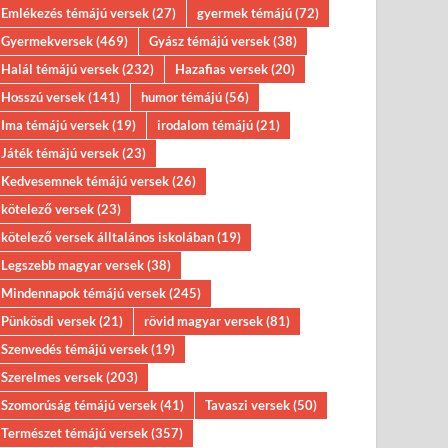
Emlékezés témájú versek
(27)
gyermek témájú
(72)
Gyermekversek
(469)
Gyász témájú versek
(38)
Halál témájú versek
(232)
Hazafias versek
(20)
Hosszú versek
(141)
humor témájú
(56)
Ima témájú versek
(19)
irodalom témájú
(21)
Játék témájú versek
(23)
Kedvesemnek témájú versek
(26)
kötelező versek
(23)
kötelező versek álltalános iskolában
(19)
Legszebb magyar versek
(38)
Mindennapok témájú versek
(245)
Pünkösdi versek
(21)
rövid magyar versek
(81)
Szenvedés témájú versek
(19)
Szerelmes versek
(203)
Szomorúság témájú versek
(41)
Tavaszi versek
(50)
Természet témájú versek
(357)