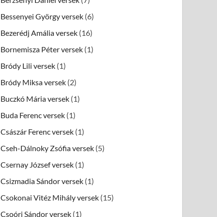
Bessenyei György versek
(6)
Bezerédj Amália versek
(16)
Bornemisza Péter versek
(1)
Bródy Lili versek
(1)
Bródy Miksa versek
(2)
Buczkó Mária versek
(1)
Buda Ferenc versek
(1)
Császár Ferenc versek
(1)
Cseh-Dálnoky Zsófia versek
(5)
Csernay József versek
(1)
Csizmadia Sándor versek
(1)
Csokonai Vitéz Mihály versek
(15)
Csoóri Sándor versek
(1)