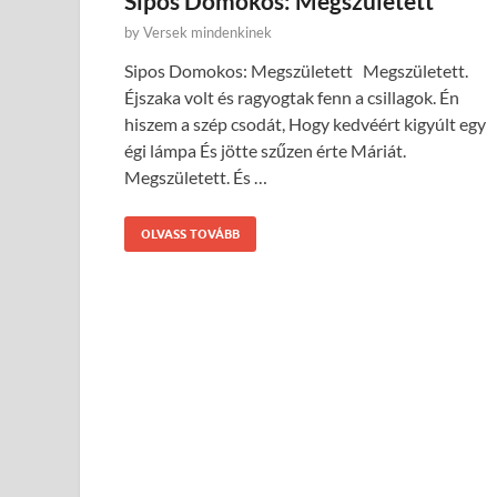
Sipos Domokos: Megszületett
by
Versek mindenkinek
Sipos Domokos: Megszületett Megszületett.
Éjszaka volt és ragyogtak fenn a csillagok. Én
hiszem a szép csodát, Hogy kedvéért kigyúlt egy
égi lámpa És jötte szűzen érte Máriát.
Megszületett. És …
OLVASS TOVÁBB