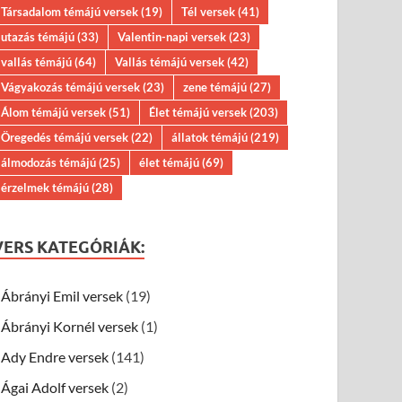
Társadalom témájú versek
(19)
Tél versek
(41)
utazás témájú
(33)
Valentin-napi versek
(23)
vallás témájú
(64)
Vallás témájú versek
(42)
Vágyakozás témájú versek
(23)
zene témájú
(27)
Álom témájú versek
(51)
Élet témájú versek
(203)
Öregedés témájú versek
(22)
állatok témájú
(219)
álmodozás témájú
(25)
élet témájú
(69)
érzelmek témájú
(28)
VERS KATEGÓRIÁK:
Ábrányi Emil versek
(19)
Ábrányi Kornél versek
(1)
Ady Endre versek
(141)
Ágai Adolf versek
(2)