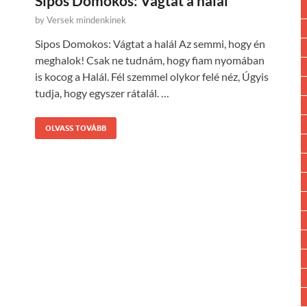
Sipos Domokos: Vágtat a halál
by
Versek mindenkinek
Sipos Domokos: Vágtat a halál Az semmi, hogy én
meghalok! Csak ne tudnám, hogy fiam nyomában
is kocog a Halál. Fél szemmel olykor felé néz, Úgyis
tudja, hogy egyszer rátalál. …
OLVASS TOVÁBB