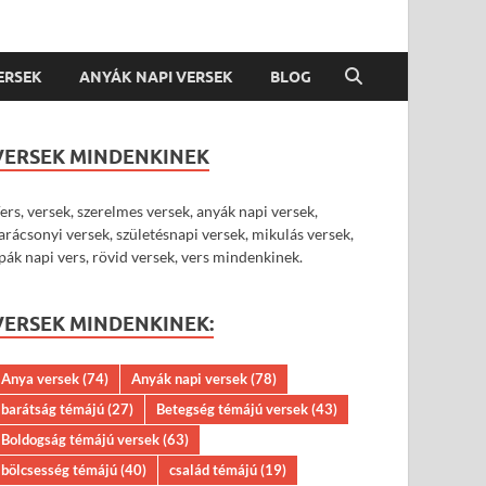
VERSEK
ANYÁK NAPI VERSEK
BLOG
VERSEK MINDENKINEK
ers, versek, szerelmes versek, anyák napi versek,
arácsonyi versek, születésnapi versek, mikulás versek,
pák napi vers, rövid versek, vers mindenkinek.
VERSEK MINDENKINEK:
Anya versek
(74)
Anyák napi versek
(78)
barátság témájú
(27)
Betegség témájú versek
(43)
Boldogság témájú versek
(63)
bölcsesség témájú
(40)
család témájú
(19)