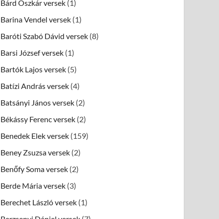
Bárd Oszkár versek
(1)
Barina Vendel versek
(1)
Baróti Szabó Dávid versek
(8)
Barsi József versek
(1)
Bartók Lajos versek
(5)
Batízi András versek
(4)
Batsányi János versek
(2)
Békássy Ferenc versek
(2)
Benedek Elek versek
(159)
Beney Zsuzsa versek
(2)
Benőfy Soma versek
(2)
Berde Mária versek
(3)
Berechet László versek
(1)
Berzsenyi Dániel versek
(7)