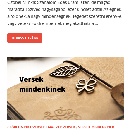
Czóbel Minka: Szánalom Édes uram Isten, de magad
maradtál! Szived nagyságából ezer kincset adtál Az égnek,
a földnek, a nagy mindenségnek, Tégedet szeretni erény-e,
vagy vétek? Földi embernek még akadhatna …
OLVASS TOVÁBB
CZÓBEL MINKA VERSEK
/
MAGYAR VERSEK
/
VERSEK MINDENKINEK