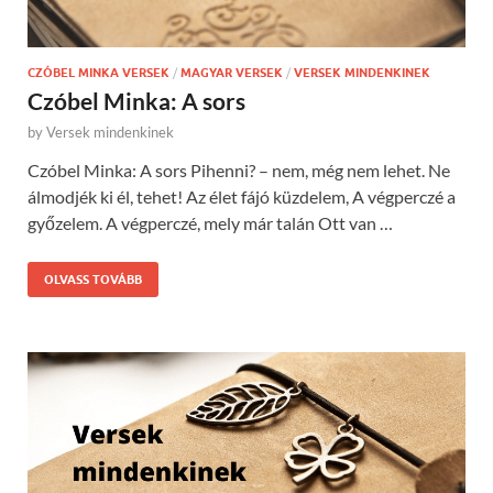
CZÓBEL MINKA VERSEK
/
MAGYAR VERSEK
/
VERSEK MINDENKINEK
Czóbel Minka: A sors
by
Versek mindenkinek
Czóbel Minka: A sors Pihenni? – nem, még nem lehet. Ne
álmodjék ki él, tehet! Az élet fájó küzdelem, A végperczé a
győzelem. A végperczé, mely már talán Ott van …
OLVASS TOVÁBB