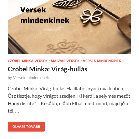
CZÓBEL MINKA VERSEK
/
MAGYAR VERSEK
/
VERSEK MINDENKINEK
Czóbel Minka: Virág-hullás
by
Versek mindenkinek
Czóbel Minka: Virág-hullás Ha illatos nyár tova lebben,
Ősz tisztje, hogy virágot szedjen, Ki kérdi, a selymes mezőt
Hány díszíté? – Később, előbb Elhal mind, mind; majd jő a
tél, …
OLVASS TOVÁBB