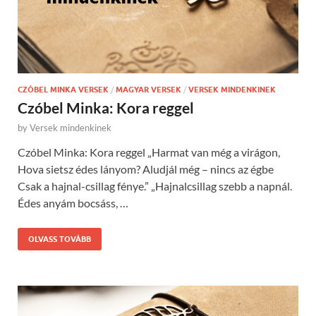
CZÓBEL MINKA VERSEK
/
MAGYAR VERSEK
/
VERSEK MINDENKINEK
Czóbel Minka: Kora reggel
by
Versek mindenkinek
Czóbel Minka: Kora reggel „Harmat van még a virágon,
Hova sietsz édes lányom? Aludjál még – nincs az égbe
Csak a hajnal-csillag fénye.” „Hajnalcsillag szebb a napnál.
Édes anyám bocsáss, …
OLVASS TOVÁBB