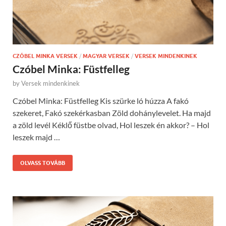
CZÓBEL MINKA VERSEK
/
MAGYAR VERSEK
/
VERSEK MINDENKINEK
Czóbel Minka: Füstfelleg
by
Versek mindenkinek
Czóbel Minka: Füstfelleg Kis szürke ló húzza A fakó
szekeret, Fakó szekérkasban Zöld dohánylevelet. Ha majd
a zöld levél Kéklő füstbe olvad, Hol leszek én akkor? – Hol
leszek majd …
OLVASS TOVÁBB