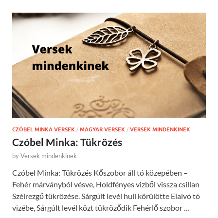
CZÓBEL MINKA VERSEK
/
MAGYAR VERSEK
/
VERSEK MINDENKINEK
Czóbel Minka: Tükrözés
by
Versek mindenkinek
Czóbel Minka: Tükrözés Kőszobor áll tó közepében –
Fehér márványból vésve, Holdfényes vizből vissza csillan
Szélrezgő tükrözése. Sárgúlt levél hull körülötte Elalvó tó
vizébe, Sárgúlt levél közt tükröződik Fehérlő szobor …