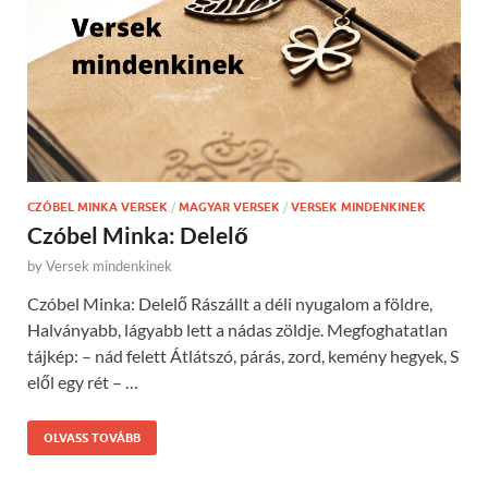
CZÓBEL MINKA VERSEK
/
MAGYAR VERSEK
/
VERSEK MINDENKINEK
Czóbel Minka: Delelő
by
Versek mindenkinek
Czóbel Minka: Delelő Rászállt a déli nyugalom a földre,
Halványabb, lágyabb lett a nádas zöldje. Megfoghatatlan
tájkép: – nád felett Átlátszó, párás, zord, kemény hegyek, S
elől egy rét – …
OLVASS TOVÁBB