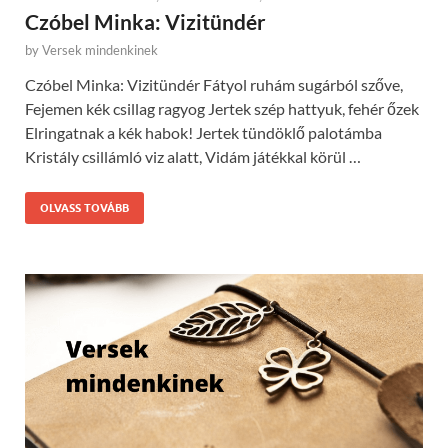
Czóbel Minka: Vizitündér
by
Versek mindenkinek
Czóbel Minka: Vizitündér Fátyol ruhám sugárból szőve,
Fejemen kék csillag ragyog Jertek szép hattyuk, fehér őzek
Elringatnak a kék habok! Jertek tündöklő palotámba
Kristály csillámló viz alatt, Vidám játékkal körül …
OLVASS TOVÁBB