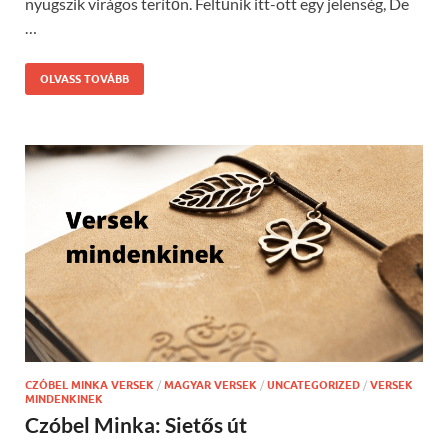
nyugszik virágos terítőn. Feltűnik itt-ott egy jelenség, De
…
OLVASS TOVÁBB
CZÓBEL MINKA VERSEK
/
MAGYAR VERSEK
/
UNCATEGORIZED
/
VERSEK
MINDENKINEK
Czóbel Minka: Sietős út