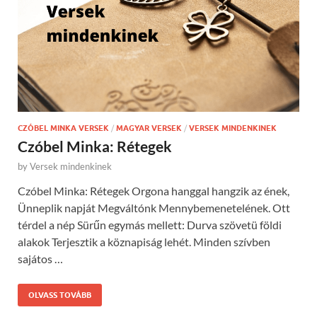
CZÓBEL MINKA VERSEK
/
MAGYAR VERSEK
/
VERSEK MINDENKINEK
Czóbel Minka: Rétegek
by
Versek mindenkinek
Czóbel Minka: Rétegek Orgona hanggal hangzik az ének,
Ünneplik napját Megváltónk Mennybemenetelének. Ott
térdel a nép Sürűn egymás mellett: Durva szövetü földi
alakok Terjesztik a köznapiság lehét. Minden szívben
sajátos …
OLVASS TOVÁBB