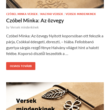
CZÓBEL MINKA VERSEK
/
MAGYAR VERSEK
/
VERSEK MINDENKINEK
Czóbel Minka: Az özvegy
by
Versek mindenkinek
Czóbel Minka: Az özvegy Nyitott koporsóban ott fekszik a
párja, Csókkal édesgeti, ébreszti, – hiába. Fellobbanó
gyertya sárgás rezgő fénye Halvány világot hint a halott
felébe. Koporsó diszéűl leszedték a …
OLVASS TOVÁBB