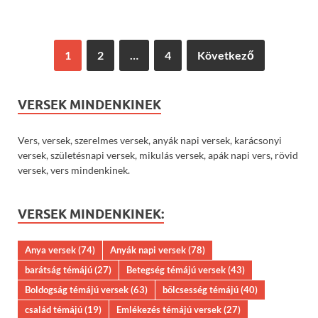
1
2
…
4
Következő
VERSEK MINDENKINEK
Vers, versek, szerelmes versek, anyák napi versek, karácsonyi
versek, születésnapi versek, mikulás versek, apák napi vers, rövid
versek, vers mindenkinek.
VERSEK MINDENKINEK:
Anya versek
(74)
Anyák napi versek
(78)
barátság témájú
(27)
Betegség témájú versek
(43)
Boldogság témájú versek
(63)
bölcsesség témájú
(40)
család témájú
(19)
Emlékezés témájú versek
(27)