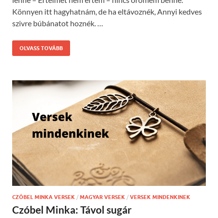
Könnyen itt hagyhatnám, de ha eltávoznék, Annyi kedves
szivre búbánatot hoznék. …
OLVASS TOVÁBB
CZÓBEL MINKA VERSEK
/
MAGYAR VERSEK
/
VERSEK MINDENKINEK
Czóbel Minka: Távol sugár