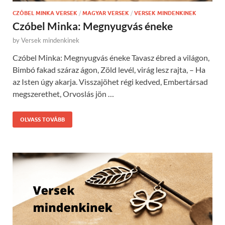
CZÓBEL MINKA VERSEK
/
MAGYAR VERSEK
/
VERSEK MINDENKINEK
Czóbel Minka: Megnyugvás éneke
by
Versek mindenkinek
Czóbel Minka: Megnyugvás éneke Tavasz ébred a világon,
Bimbó fakad száraz ágon, Zöld levél, virág lesz rajta, – Ha
az Isten úgy akarja. Visszajöhet régi kedved, Embertársad
megszerethet, Orvoslás jön …
OLVASS TOVÁBB