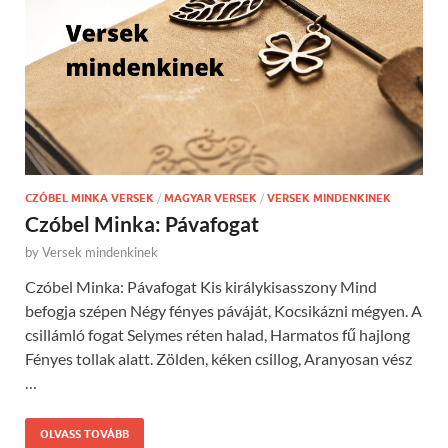
CZÓBEL MINKA VERSEK
/
MAGYAR VERSEK
/
VERSEK MINDENKINEK
Czóbel Minka: Pávafogat
by
Versek mindenkinek
Czóbel Minka: Pávafogat Kis királykisasszony Mind
befogja szépen Négy fényes páváját, Kocsikázni mégyen. A
csillámló fogat Selymes réten halad, Harmatos fű hajlong
Fényes tollak alatt. Zölden, kéken csillog, Aranyosan vész
…
OLVASS TOVÁBB