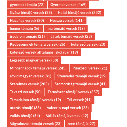
gyermek témájú
(72)
Gyermekversek
(469)
Gyász témájú versek
(38)
Halál témájú versek
(232)
Hazafias versek
(20)
Hosszú versek
(141)
humor témájú
(56)
Ima témájú versek
(19)
irodalom témájú
(21)
Játék témájú versek
(23)
Kedvesemnek témájú versek
(26)
kötelező versek
(23)
kötelező versek álltalános iskolában
(19)
Legszebb magyar versek
(38)
Mindennapok témájú versek
(245)
Pünkösdi versek
(21)
rövid magyar versek
(81)
Szenvedés témájú versek
(19)
Szerelmes versek
(203)
Szomorúság témájú versek
(41)
Tavaszi versek
(50)
Természet témájú versek
(357)
Társadalom témájú versek
(19)
Tél versek
(41)
utazás témájú
(33)
Valentin-napi versek
(23)
vallás témájú
(64)
Vallás témájú versek
(42)
Vágyakozás témájú versek
(23)
zene témájú
(27)