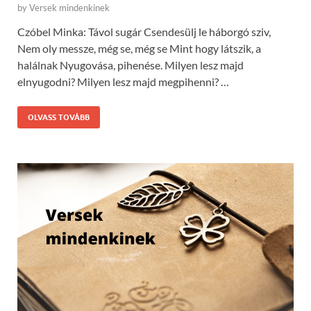
by
Versek mindenkinek
Czóbel Minka: Távol sugár Csendesülj le háborgó sziv,
Nem oly messze, még se, még se Mint hogy látszik, a
halálnak Nyugovása, pihenése. Milyen lesz majd
elnyugodni? Milyen lesz majd megpihenni? …
OLVASS TOVÁBB