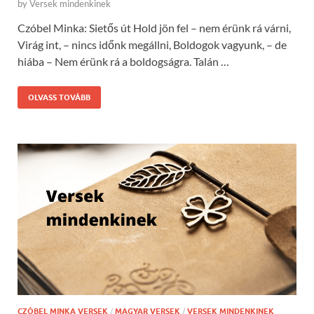
by
Versek mindenkinek
Czóbel Minka: Sietős út Hold jön fel – nem érünk rá várni,
Virág int, – nincs időnk megállni, Boldogok vagyunk, – de
hiába – Nem érünk rá a boldogságra. Talán …
OLVASS TOVÁBB
CZÓBEL MINKA VERSEK
/
MAGYAR VERSEK
/
VERSEK MINDENKINEK