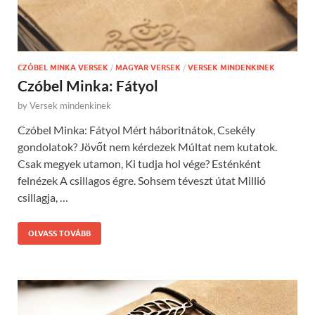
CZÓBEL MINKA VERSEK
/
MAGYAR VERSEK
/
VERSEK MINDENKINEK
Czóbel Minka: Fátyol
by
Versek mindenkinek
Czóbel Minka: Fátyol Mért háboritnátok, Csekély
gondolatok? Jövőt nem kérdezek Múltat nem kutatok.
Csak megyek utamon, Ki tudja hol vége? Esténként
felnézek A csillagos égre. Sohsem téveszt útat Millió
csillagja, …
OLVASS TOVÁBB