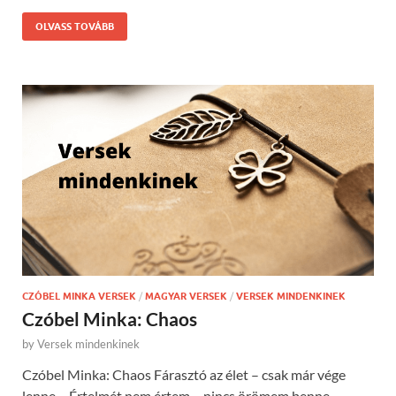
OLVASS TOVÁBB
CZÓBEL MINKA VERSEK
/
MAGYAR VERSEK
/
VERSEK MINDENKINEK
Czóbel Minka: Chaos
by
Versek mindenkinek
Czóbel Minka: Chaos Fárasztó az élet – csak már vége
lenne – Értelmét nem értem – nincs örömem benne.