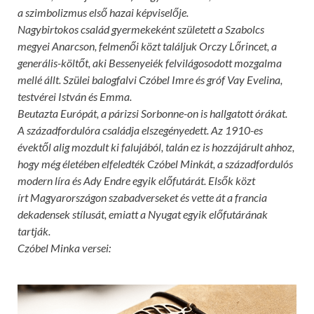
a szimbolizmus első hazai képviselője.
Nagybirtokos család gyermekeként született a Szabolcs
megyei Anarcson, felmenői közt találjuk Orczy Lőrincet, a
generális-költőt, aki Bessenyeiék felvilágosodott mozgalma
mellé állt. Szülei balogfalvi Czóbel Imre és gróf Vay Evelina,
testvérei István és Emma.
Beutazta Európát, a párizsi Sorbonne-on is hallgatott órákat.
A századfordulóra családja elszegényedett. Az 1910-es
évektől alig mozdult ki falujából, talán ez is hozzájárult ahhoz,
hogy még életében elfeledték Czóbel Minkát, a századfordulós
modern líra és Ady Endre egyik előfutárát. Elsők közt
írt Magyarországon szabadverseket és vette át a francia
dekadensek stílusát, emiatt a Nyugat egyik előfutárának
tartják.
Czóbel Minka versei: