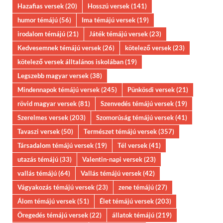
Hazafias versek
(20)
Hosszú versek
(141)
humor témájú
(56)
Ima témájú versek
(19)
irodalom témájú
(21)
Játék témájú versek
(23)
Kedvesemnek témájú versek
(26)
kötelező versek
(23)
kötelező versek álltalános iskolában
(19)
Legszebb magyar versek
(38)
Mindennapok témájú versek
(245)
Pünkösdi versek
(21)
rövid magyar versek
(81)
Szenvedés témájú versek
(19)
Szerelmes versek
(203)
Szomorúság témájú versek
(41)
Tavaszi versek
(50)
Természet témájú versek
(357)
Társadalom témájú versek
(19)
Tél versek
(41)
utazás témájú
(33)
Valentin-napi versek
(23)
vallás témájú
(64)
Vallás témájú versek
(42)
Vágyakozás témájú versek
(23)
zene témájú
(27)
Álom témájú versek
(51)
Élet témájú versek
(203)
Öregedés témájú versek
(22)
állatok témájú
(219)