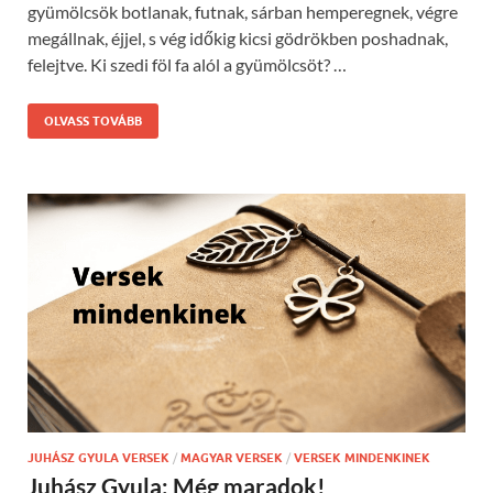
gyümölcsök botlanak, futnak, sárban hemperegnek, végre
megállnak, éjjel, s vég időkig kicsi gödrökben poshadnak,
felejtve. Ki szedi föl fa alól a gyümölcsöt? …
OLVASS TOVÁBB
JUHÁSZ GYULA VERSEK
/
MAGYAR VERSEK
/
VERSEK MINDENKINEK
Juhász Gyula: Még maradok!