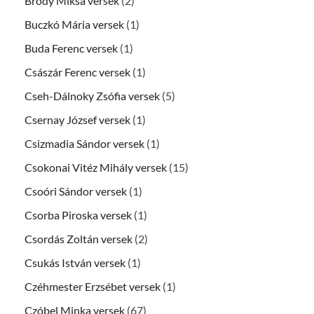
Bródy Miksa versek
(2)
Buczkó Mária versek
(1)
Buda Ferenc versek
(1)
Császár Ferenc versek
(1)
Cseh-Dálnoky Zsófia versek
(5)
Csernay József versek
(1)
Csizmadia Sándor versek
(1)
Csokonai Vitéz Mihály versek
(15)
Csoóri Sándor versek
(1)
Csorba Piroska versek
(1)
Csordás Zoltán versek
(2)
Csukás István versek
(1)
Czéhmester Erzsébet versek
(1)
Czóbel Minka versek
(67)