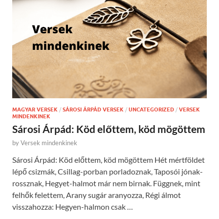
MAGYAR VERSEK
/
SÁROSI ÁRPÁD VERSEK
/
UNCATEGORIZED
/
VERSEK
MINDENKINEK
Sárosi Árpád: Köd előttem, köd mögöttem
by
Versek mindenkinek
Sárosi Árpád: Köd előttem, köd mögöttem Hét mértföldet
lépő csizmák, Csillag-porban porladoznak, Taposói jónak-
rossznak, Hegyet-halmot már nem birnak. Függnek, mint
felhők felettem, Arany sugár aranyozza, Régi álmot
visszahozza: Hegyen-halmon csak …