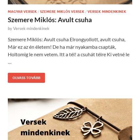
MAGYAR VERSEK
/
SZEMERE MIKLÓS VERSEK
/
VERSEK MINDENKINEK
Szemere Miklós: Avult csuha
by
Versek mindenkinek
Szemere Miklós: Avult csuha Elrongyollott, avult csuha,
Már ez az én életem! De ha már nyakamba csapták,
Holtomig le nem vetem. Itt a tél! a csuhát télre Ki vetné le
…
OLVASS TOVÁBB