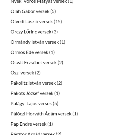
Nyéki Vörös Mátyás versek
(1)
Oláh Gábor versek
(5)
Ölvedi László versek
(15)
Orczy Lőrinc versek
(3)
Ormándy István versek
(1)
Ormos Ede versek
(1)
Osvát Erzsébet versek
(2)
Őszi versek
(2)
Pákolitz István versek
(2)
Pakots József versek
(1)
Palágyi Lajos versek
(5)
Pálóczi Horváth Ádám versek
(1)
Pap Endre versek
(1)
Pásztor Árpád versek
(2)