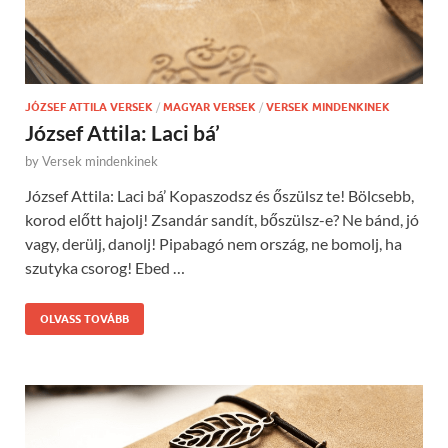
JÓZSEF ATTILA VERSEK
/
MAGYAR VERSEK
/
VERSEK MINDENKINEK
József Attila: Laci bá’
by
Versek mindenkinek
József Attila: Laci bá’ Kopaszodsz és őszülsz te! Bölcsebb,
korod előtt hajolj! Zsandár sandít, bőszülsz-e? Ne bánd, jó
vagy, derülj, danolj! Pipabagó nem ország, ne bomolj, ha
szutyka csorog! Ebed …
OLVASS TOVÁBB