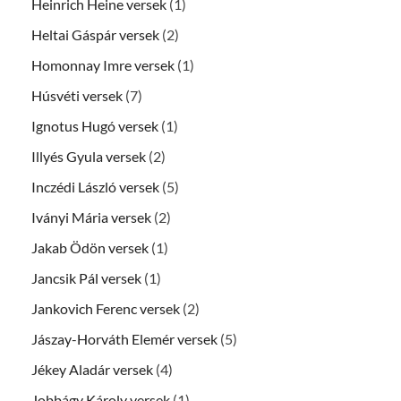
Heinrich Heine versek
(1)
Heltai Gáspár versek
(2)
Homonnay Imre versek
(1)
Húsvéti versek
(7)
Ignotus Hugó versek
(1)
Illyés Gyula versek
(2)
Inczédi László versek
(5)
Iványi Mária versek
(2)
Jakab Ödön versek
(1)
Jancsik Pál versek
(1)
Jankovich Ferenc versek
(2)
Jászay-Horváth Elemér versek
(5)
Jékey Aladár versek
(4)
Jobbágy Károly versek
(1)