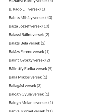
Aszlányi Károly versek
(4)
B. Radó Lili versek
(1)
Babits Mihály versek
(40)
Bajza József versek
(10)
Balassi Bálint versek
(2)
Balázs Béla versek
(2)
Balázs Ferenc versek
(1)
Bálint György versek
(2)
Bálintffy Etelka versek
(9)
Balla Miklós versek
(1)
Ballagási versek
(3)
Balogh Gyula versek
(1)
Balogh Melanie versek
(1)
Bányai Kornél versek
(11)