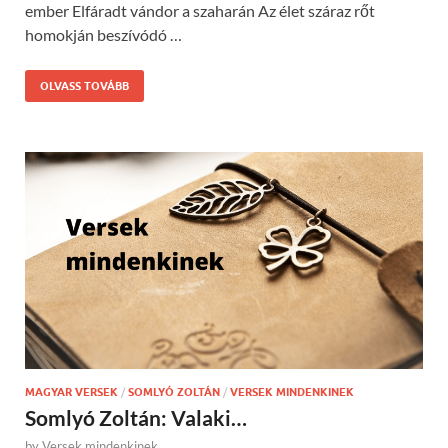
ember Elfáradt vándor a szaharán Az élet száraz rőt
homokján beszívódó …
OLVASS TOVÁBB
MAGYAR VERSEK
/
SOMLYÓ ZOLTÁN
/
VERSEK MINDENKINEK
Somlyó Zoltán: Valaki…
by
Versek mindenkinek