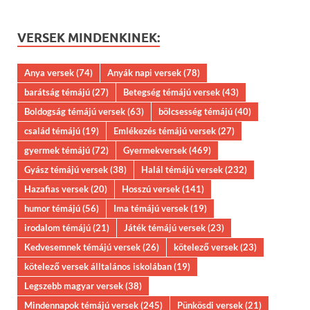
VERSEK MINDENKINEK:
Anya versek
(74)
Anyák napi versek
(78)
barátság témájú
(27)
Betegség témájú versek
(43)
Boldogság témájú versek
(63)
bölcsesség témájú
(40)
család témájú
(19)
Emlékezés témájú versek
(27)
gyermek témájú
(72)
Gyermekversek
(469)
Gyász témájú versek
(38)
Halál témájú versek
(232)
Hazafias versek
(20)
Hosszú versek
(141)
humor témájú
(56)
Ima témájú versek
(19)
irodalom témájú
(21)
Játék témájú versek
(23)
Kedvesemnek témájú versek
(26)
kötelező versek
(23)
kötelező versek álltalános iskolában
(19)
Legszebb magyar versek
(38)
Mindennapok témájú versek
(245)
Pünkösdi versek
(21)