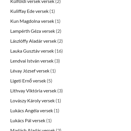
Külföldi versek versek
(2)
Kuliffay Ede versek
(1)
Kun Magdolna versek
(1)
Lampérth Géza versek
(2)
Lászlóffy Aladár versek
(2)
Lauka Gusztáv versek
(16)
Lendvai István versek
(3)
Lévay József versek
(1)
Ligeti Ernő versek
(5)
Lithvay Viktória versek
(3)
Lovászy Károly versek
(1)
Lukács Angéla versek
(1)
Lukács Pál versek
(1)
Madách Aladár versek
(2)