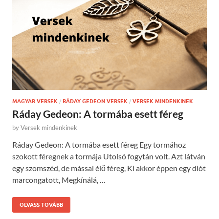
MAGYAR VERSEK
/
RÁDAY GEDEON VERSEK
/
VERSEK MINDENKINEK
Ráday Gedeon: A tormába esett féreg
by
Versek mindenkinek
Ráday Gedeon: A tormába esett féreg Egy tormához
szokott féregnek a tormája Utolsó fogytán volt. Azt látván
egy szomszéd, de mással élő féreg, Ki akkor éppen egy diót
marcongatott, Megkínálá, …
OLVASS TOVÁBB