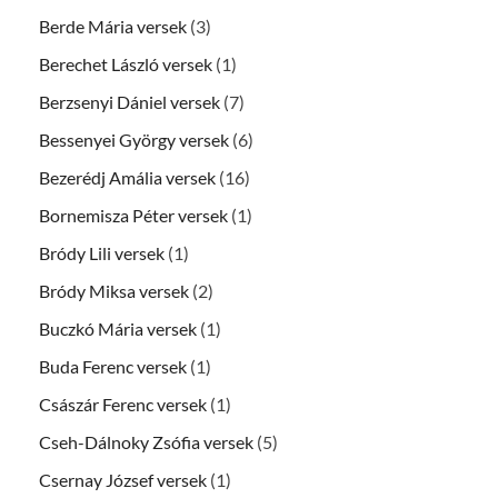
Berde Mária versek
(3)
Berechet László versek
(1)
Berzsenyi Dániel versek
(7)
Bessenyei György versek
(6)
Bezerédj Amália versek
(16)
Bornemisza Péter versek
(1)
Bródy Lili versek
(1)
Bródy Miksa versek
(2)
Buczkó Mária versek
(1)
Buda Ferenc versek
(1)
Császár Ferenc versek
(1)
Cseh-Dálnoky Zsófia versek
(5)
Csernay József versek
(1)