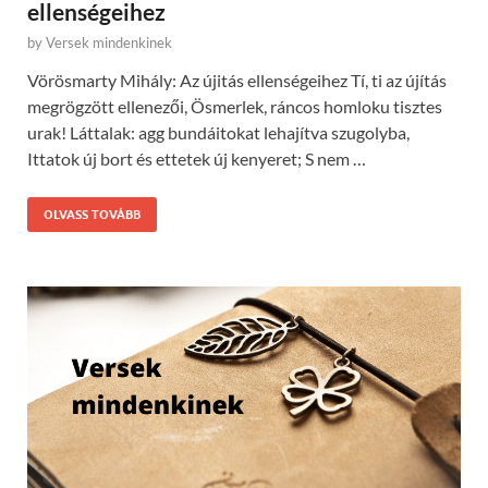
ellenségeihez
by
Versek mindenkinek
Vörösmarty Mihály: Az újitás ellenségeihez Tí, ti az újítás
megrögzött ellenezői, Ösmerlek, ráncos homloku tisztes
urak! Láttalak: agg bundáitokat lehajítva szugolyba,
Ittatok új bort és ettetek új kenyeret; S nem …
OLVASS TOVÁBB