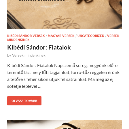
KIBÉDI SÁNDOR VERSEK
/
MAGYAR VERSEK
/
UNCATEGORIZED
/
VERSEK
MINDENKINEK
Kibédi Sándor: Fiatalok
by
Versek mindenkinek
Kibédi Sándor: Fiatalok Napszemű sereg, megyünk előre –
teremtő láz, mely fűti tagjainkat, forró-tűz reggelen érünk
a tetőre s fehér síkon ütjük fel sátrainkat. Ma még az éj
sötétje leplével …
OLVASS TOVÁBB