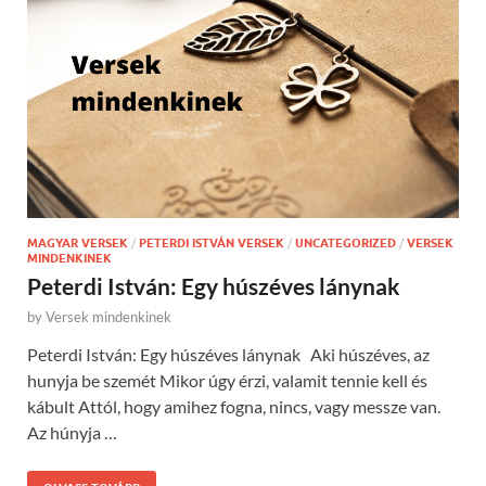
MAGYAR VERSEK
/
PETERDI ISTVÁN VERSEK
/
UNCATEGORIZED
/
VERSEK
MINDENKINEK
Peterdi István: Egy húszéves lánynak
by
Versek mindenkinek
Peterdi István: Egy húszéves lánynak Aki húszéves, az
hunyja be szemét Mikor úgy érzi, valamit tennie kell és
kábult Attól, hogy amihez fogna, nincs, vagy messze van.
Az húnyja …