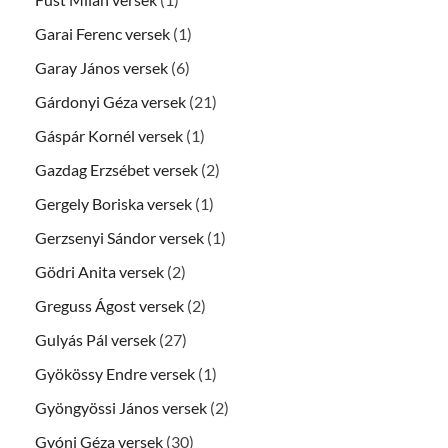
Garai Ferenc versek
(1)
Garay János versek
(6)
Gárdonyi Géza versek
(21)
Gáspár Kornél versek
(1)
Gazdag Erzsébet versek
(2)
Gergely Boriska versek
(1)
Gerzsenyi Sándor versek
(1)
Gödri Anita versek
(2)
Greguss Ágost versek
(2)
Gulyás Pál versek
(27)
Gyökössy Endre versek
(1)
Gyöngyössi János versek
(2)
Gyóni Géza versek
(30)