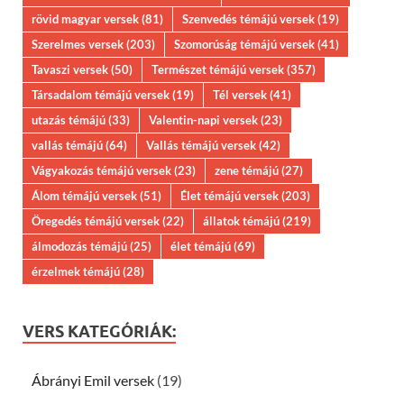
rövid magyar versek
(81)
Szenvedés témájú versek
(19)
Szerelmes versek
(203)
Szomorúság témájú versek
(41)
Tavaszi versek
(50)
Természet témájú versek
(357)
Társadalom témájú versek
(19)
Tél versek
(41)
utazás témájú
(33)
Valentin-napi versek
(23)
vallás témájú
(64)
Vallás témájú versek
(42)
Vágyakozás témájú versek
(23)
zene témájú
(27)
Álom témájú versek
(51)
Élet témájú versek
(203)
Öregedés témájú versek
(22)
állatok témájú
(219)
álmodozás témájú
(25)
élet témájú
(69)
érzelmek témájú
(28)
VERS KATEGÓRIÁK:
Ábrányi Emil versek
(19)