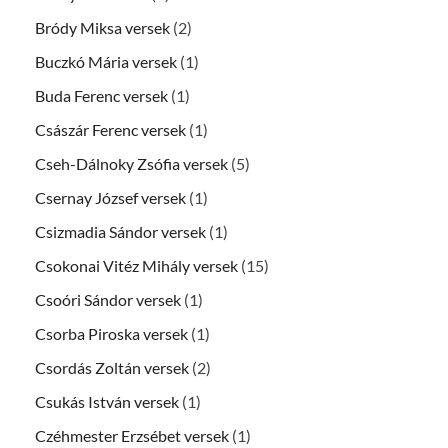
Bródy Miksa versek
(2)
Buczkó Mária versek
(1)
Buda Ferenc versek
(1)
Császár Ferenc versek
(1)
Cseh-Dálnoky Zsófia versek
(5)
Csernay József versek
(1)
Csizmadia Sándor versek
(1)
Csokonai Vitéz Mihály versek
(15)
Csoóri Sándor versek
(1)
Csorba Piroska versek
(1)
Csordás Zoltán versek
(2)
Csukás István versek
(1)
Czéhmester Erzsébet versek
(1)