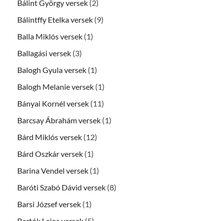
Bálint György versek
(2)
Bálintffy Etelka versek
(9)
Balla Miklós versek
(1)
Ballagási versek
(3)
Balogh Gyula versek
(1)
Balogh Melanie versek
(1)
Bányai Kornél versek
(11)
Barcsay Ábrahám versek
(1)
Bárd Miklós versek
(12)
Bárd Oszkár versek
(1)
Barina Vendel versek
(1)
Baróti Szabó Dávid versek
(8)
Barsi József versek
(1)
Bartók Lajos versek
(5)