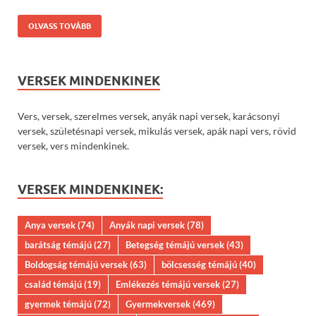
OLVASS TOVÁBB
VERSEK MINDENKINEK
Vers, versek, szerelmes versek, anyák napi versek, karácsonyi
versek, születésnapi versek, mikulás versek, apák napi vers, rövid
versek, vers mindenkinek.
VERSEK MINDENKINEK:
Anya versek
(74)
Anyák napi versek
(78)
barátság témájú
(27)
Betegség témájú versek
(43)
Boldogság témájú versek
(63)
bölcsesség témájú
(40)
család témájú
(19)
Emlékezés témájú versek
(27)
gyermek témájú
(72)
Gyermekversek
(469)