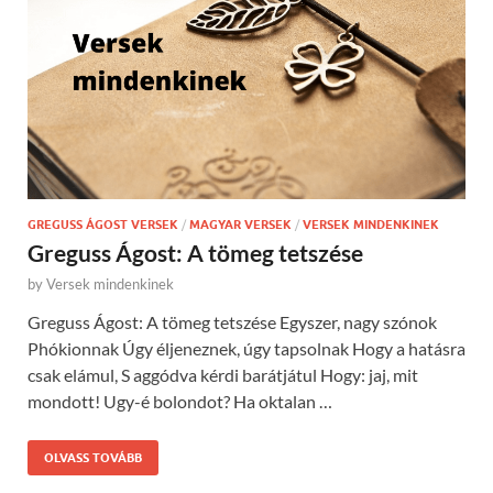
GREGUSS ÁGOST VERSEK
/
MAGYAR VERSEK
/
VERSEK MINDENKINEK
Greguss Ágost: A tömeg tetszése
by
Versek mindenkinek
Greguss Ágost: A tömeg tetszése Egyszer, nagy szónok
Phókionnak Úgy éljeneznek, úgy tapsolnak Hogy a hatásra
csak elámul, S aggódva kérdi barátjátul Hogy: jaj, mit
mondott! Ugy-é bolondot? Ha oktalan …
OLVASS TOVÁBB