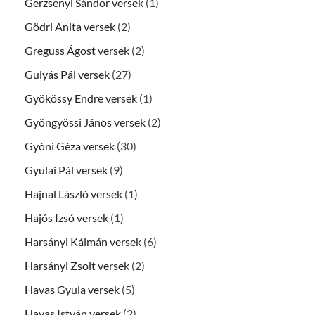
Gerzsenyi Sándor versek
(1)
Gödri Anita versek
(2)
Greguss Ágost versek
(2)
Gulyás Pál versek
(27)
Gyökössy Endre versek
(1)
Gyöngyössi János versek
(2)
Gyóni Géza versek
(30)
Gyulai Pál versek
(9)
Hajnal László versek
(1)
Hajós Izsó versek
(1)
Harsányi Kálmán versek
(6)
Harsányi Zsolt versek
(2)
Havas Gyula versek
(5)
Havas István versek
(2)