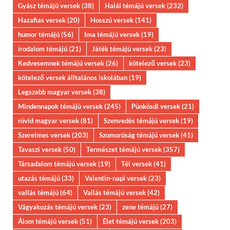
Gyász témájú versek
(38)
Halál témájú versek
(232)
Hazafias versek
(20)
Hosszú versek
(141)
humor témájú
(56)
Ima témájú versek
(19)
irodalom témájú
(21)
Játék témájú versek
(23)
Kedvesemnek témájú versek
(26)
kötelező versek
(23)
kötelező versek álltalános iskolában
(19)
Legszebb magyar versek
(38)
Mindennapok témájú versek
(245)
Pünkösdi versek
(21)
rövid magyar versek
(81)
Szenvedés témájú versek
(19)
Szerelmes versek
(203)
Szomorúság témájú versek
(41)
Tavaszi versek
(50)
Természet témájú versek
(357)
Társadalom témájú versek
(19)
Tél versek
(41)
utazás témájú
(33)
Valentin-napi versek
(23)
vallás témájú
(64)
Vallás témájú versek
(42)
Vágyakozás témájú versek
(23)
zene témájú
(27)
Álom témájú versek
(51)
Élet témájú versek
(203)