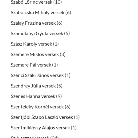
Szabó Lőrinc versek
(10)
Szabolcska Mihály versek
(6)
Szalay Fruzina versek
(6)
Szamolányi Gyula versek
(5)
Szász Károly versek
(1)
Szemere Miklós versek
(3)
Szemere Pál versek
(1)
Szenci Száki János versek
(1)
Szendrey Júlia versek
(5)
Szenes Hanna versek
(9)
Szenteleky Kornél versek
(6)
Szentjóbi Szabó László versek
(1)
Szentmiklóssy Alajos versek
(1)
Szilveszteri versek
(24)