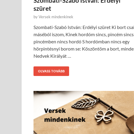
Szombati-Szabó István: Erdélyi
szüret
by
Versek mindenkinek
Szombati-Szabó István: Erdélyi szüret Ki bort csa
máséból iszom, Kinek hordóm sincs, pincém sincs
pincémben nincs hordó S hordómban nincs egy
hörpintésnyi borom se: Köszöntöm a bort, mind
Nedvek Királyát …
OLVASS TOVÁBB