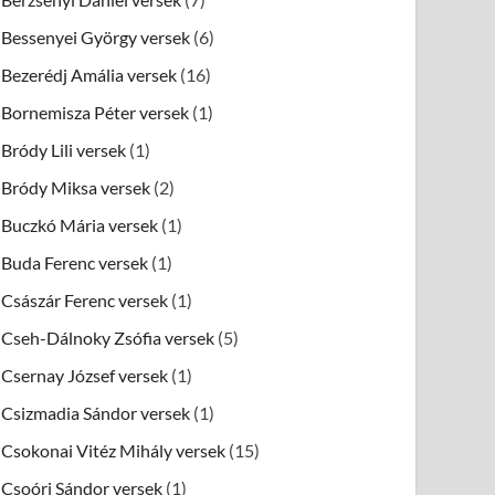
Bessenyei György versek
(6)
Bezerédj Amália versek
(16)
Bornemisza Péter versek
(1)
Bródy Lili versek
(1)
Bródy Miksa versek
(2)
Buczkó Mária versek
(1)
Buda Ferenc versek
(1)
Császár Ferenc versek
(1)
Cseh-Dálnoky Zsófia versek
(5)
Csernay József versek
(1)
Csizmadia Sándor versek
(1)
Csokonai Vitéz Mihály versek
(15)
Csoóri Sándor versek
(1)