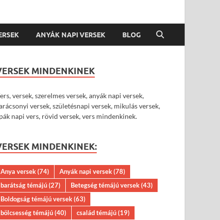
VERSEK
ANYÁK NAPI VERSEK
BLOG
VERSEK MINDENKINEK
ers, versek, szerelmes versek, anyák napi versek,
arácsonyi versek, születésnapi versek, mikulás versek,
pák napi vers, rövid versek, vers mindenkinek.
VERSEK MINDENKINEK:
Anya versek
(74)
Anyák napi versek
(78)
barátság témájú
(27)
Betegség témájú versek
(43)
Boldogság témájú versek
(63)
bölcsesség témájú
(40)
család témájú
(19)