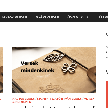
TAVASZ VERSEK
NYÁRI VERSEK
ŐSZI VERSEK
TÉLI 
V
k
a
K
MAGYAR VERSEK
/
SZOMBATI-SZABÓ ISTVÁN VERSEK
/
VERSEK
MINDENKINEK