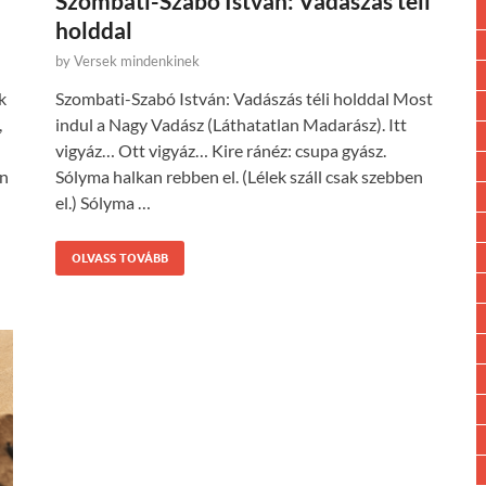
Szombati-Szabó István: Vadászás téli
holddal
by
Versek mindenkinek
k
Szombati-Szabó István: Vadászás téli holddal Most
,
indul a Nagy Vadász (Láthatatlan Madarász). Itt
vigyáz… Ott vigyáz… Kire ránéz: csupa gyász.
en
Sólyma halkan rebben el. (Lélek száll csak szebben
el.) Sólyma …
OLVASS TOVÁBB