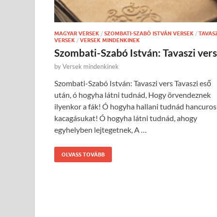
MAGYAR VERSEK
/
SZOMBATI-SZABÓ ISTVÁN VERSEK
/
TAVAS
VERSEK
/
VERSEK MINDENKINEK
Szombati-Szabó István: Tavaszi vers
by
Versek mindenkinek
Szombati-Szabó István: Tavaszi vers Tavaszi eső
után, ó hogyha látni tudnád, Hogy örvendeznek
ilyenkor a fák! Ó hogyha hallani tudnád hancuros
kacagásukat! Ó hogyha látni tudnád, ahogy
egyhelyben lejtegetnek, A …
OLVASS TOVÁBB