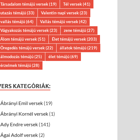
Társadalom témájú versek
(19)
Tél versek
(41)
utazás témájú
(33)
Valentin-napi versek
(23)
vallás témájú
(64)
Vallás témájú versek
(42)
Vágyakozás témájú versek
(23)
zene témájú
(27)
Álom témájú versek
(51)
Élet témájú versek
(203)
Öregedés témájú versek
(22)
állatok témájú
(219)
álmodozás témájú
(25)
élet témájú
(69)
érzelmek témájú
(28)
VERS KATEGÓRIÁK:
Ábrányi Emil versek
(19)
Ábrányi Kornél versek
(1)
Ady Endre versek
(141)
Ágai Adolf versek
(2)