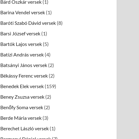
Bárd Oszkár versek
(1)
Barina Vendel versek
(1)
Baróti Szabó Dávid versek
(8)
Barsi József versek
(1)
Bartók Lajos versek
(5)
Batízi András versek
(4)
Batsányi János versek
(2)
Békássy Ferenc versek
(2)
Benedek Elek versek
(159)
Beney Zsuzsa versek
(2)
Benőfy Soma versek
(2)
Berde Mária versek
(3)
Berechet László versek
(1)
Berzsenyi Dániel versek
(7)