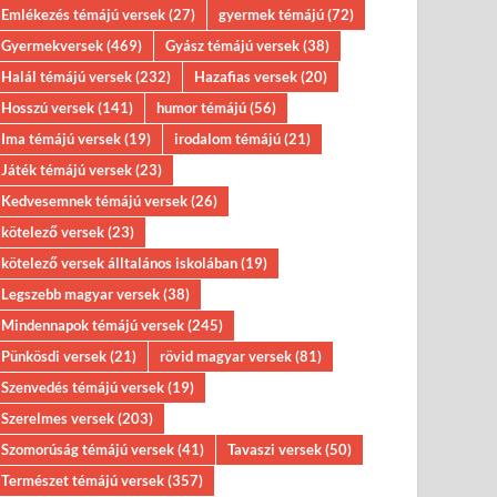
Emlékezés témájú versek
(27)
gyermek témájú
(72)
Gyermekversek
(469)
Gyász témájú versek
(38)
Halál témájú versek
(232)
Hazafias versek
(20)
Hosszú versek
(141)
humor témájú
(56)
Ima témájú versek
(19)
irodalom témájú
(21)
Játék témájú versek
(23)
Kedvesemnek témájú versek
(26)
kötelező versek
(23)
kötelező versek álltalános iskolában
(19)
Legszebb magyar versek
(38)
Mindennapok témájú versek
(245)
Pünkösdi versek
(21)
rövid magyar versek
(81)
Szenvedés témájú versek
(19)
Szerelmes versek
(203)
Szomorúság témájú versek
(41)
Tavaszi versek
(50)
Természet témájú versek
(357)