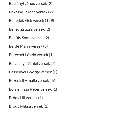
Batsányi János versek
(2)
Békássy Ferenc versek
(2)
Benedek Elek versek
(159)
Beney Zsuzsa versek
(2)
Benőfy Soma versek
(2)
Berde Mária versek
(3)
Berechet László versek
(1)
Berzsenyi Dániel versek
(7)
Bessenyei György versek
(6)
Bezerédj Amália versek
(16)
Bornemisza Péter versek
(1)
Bródy Lili versek
(1)
Bródy Miksa versek
(2)