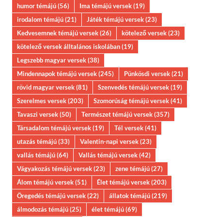
humor témájú
(56)
Ima témájú versek
(19)
irodalom témájú
(21)
Játék témájú versek
(23)
Kedvesemnek témájú versek
(26)
kötelező versek
(23)
kötelező versek álltalános iskolában
(19)
Legszebb magyar versek
(38)
Mindennapok témájú versek
(245)
Pünkösdi versek
(21)
rövid magyar versek
(81)
Szenvedés témájú versek
(19)
Szerelmes versek
(203)
Szomorúság témájú versek
(41)
Tavaszi versek
(50)
Természet témájú versek
(357)
Társadalom témájú versek
(19)
Tél versek
(41)
utazás témájú
(33)
Valentin-napi versek
(23)
vallás témájú
(64)
Vallás témájú versek
(42)
Vágyakozás témájú versek
(23)
zene témájú
(27)
Álom témájú versek
(51)
Élet témájú versek
(203)
Öregedés témájú versek
(22)
állatok témájú
(219)
álmodozás témájú
(25)
élet témájú
(69)