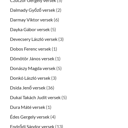
Czuczor Gergely versek
(5)
Dalmady Győző versek
(2)
Darmay Viktor versek
(6)
Dayka Gábor versek
(5)
Devecsery László versek
(3)
Dobos Ferenc versek
(1)
Dömötör János versek
(1)
Donászy Magda versek
(5)
Donkó László versek
(3)
Dsida Jenő versek
(36)
Dukai Takách Judit versek
(5)
Dura Máté versek
(1)
Édes Gergely versek
(4)
Endrődi Sándor versek
(13)