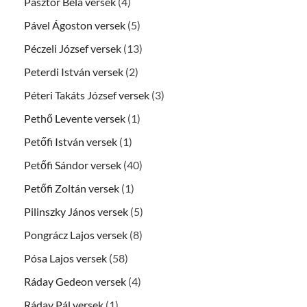
Pásztor Béla versek
(4)
Pável Ágoston versek
(5)
Péczeli József versek
(13)
Peterdi István versek
(2)
Péteri Takáts József versek
(3)
Pethő Levente versek
(1)
Petőfi István versek
(1)
Petőfi Sándor versek
(40)
Petőfi Zoltán versek
(1)
Pilinszky János versek
(5)
Pongrácz Lajos versek
(8)
Pósa Lajos versek
(58)
Ráday Gedeon versek
(4)
Ráday Pál versek
(1)