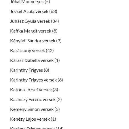
Jókai Mór versek
(5)
József Attila versek
(63)
Juhász Gyula versek
(84)
Kaffka Margit versek
(8)
Kányádi Sándor versek
(3)
Karácsony versek
(42)
Kárász Izabella versek
(1)
Karinthy Frigyes
(8)
Karinthy Frigyes versek
(6)
Katona József versek
(3)
Kazinczy Ferenc versek
(2)
Kemény Simon versek
(3)
Kenézy Lajos versek
(1)
Kerényi Frigyes versek
(14)