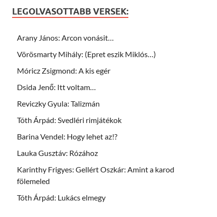
LEGOLVASOTTABB VERSEK:
Arany János: Arcon vonásit…
Vörösmarty Mihály: (Epret eszik Miklós…)
Móricz Zsigmond: A kis egér
Dsida Jenő: Itt voltam…
Reviczky Gyula: Talizmán
Tóth Árpád: Svedléri rimjátékok
Barina Vendel: Hogy lehet az!?
Lauka Gusztáv: Rózához
Karinthy Frigyes: Gellért Oszkár: Amint a karod
fölemeled
Tóth Árpád: Lukács elmegy