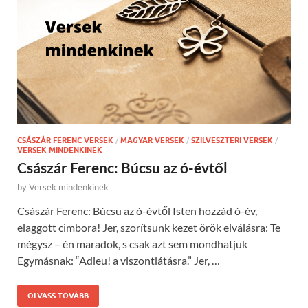
CSÁSZÁR FERENC VERSEK
/
MAGYAR VERSEK
/
SZILVESZTERI VERSEK
/
VERSEK MINDENKINEK
Császár Ferenc: Búcsu az ó-évtől
by
Versek mindenkinek
Császár Ferenc: Búcsu az ó-évtől Isten hozzád ó-év,
elaggott cimbora! Jer, szorítsunk kezet örök elválásra: Te
mégysz – én maradok, s csak azt sem mondhatjuk
Egymásnak: “Adieu! a viszontlátásra.” Jer, …
OLVASS TOVÁBB