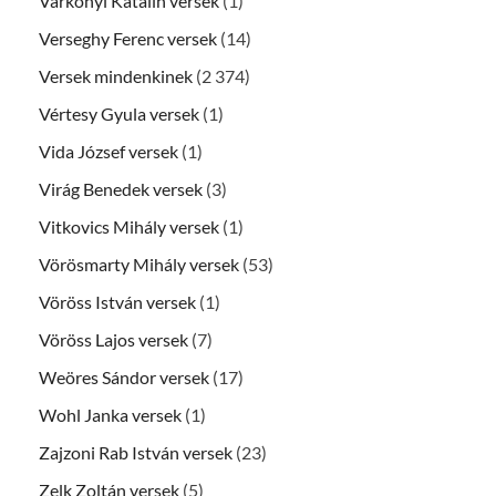
Várkonyi Katalin versek
(1)
Verseghy Ferenc versek
(14)
Versek mindenkinek
(2 374)
Vértesy Gyula versek
(1)
Vida József versek
(1)
Virág Benedek versek
(3)
Vitkovics Mihály versek
(1)
Vörösmarty Mihály versek
(53)
Vöröss István versek
(1)
Vöröss Lajos versek
(7)
Weöres Sándor versek
(17)
Wohl Janka versek
(1)
Zajzoni Rab István versek
(23)
Zelk Zoltán versek
(5)