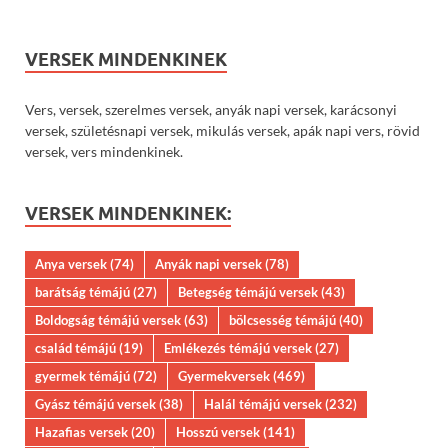
VERSEK MINDENKINEK
Vers, versek, szerelmes versek, anyák napi versek, karácsonyi
versek, születésnapi versek, mikulás versek, apák napi vers, rövid
versek, vers mindenkinek.
VERSEK MINDENKINEK:
Anya versek
(74)
Anyák napi versek
(78)
barátság témájú
(27)
Betegség témájú versek
(43)
Boldogság témájú versek
(63)
bölcsesség témájú
(40)
család témájú
(19)
Emlékezés témájú versek
(27)
gyermek témájú
(72)
Gyermekversek
(469)
Gyász témájú versek
(38)
Halál témájú versek
(232)
Hazafias versek
(20)
Hosszú versek
(141)