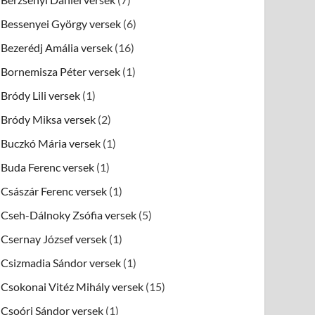
Bessenyei György versek
(6)
Bezerédj Amália versek
(16)
Bornemisza Péter versek
(1)
Bródy Lili versek
(1)
Bródy Miksa versek
(2)
Buczkó Mária versek
(1)
Buda Ferenc versek
(1)
Császár Ferenc versek
(1)
Cseh-Dálnoky Zsófia versek
(5)
Csernay József versek
(1)
Csizmadia Sándor versek
(1)
Csokonai Vitéz Mihály versek
(15)
Csoóri Sándor versek
(1)