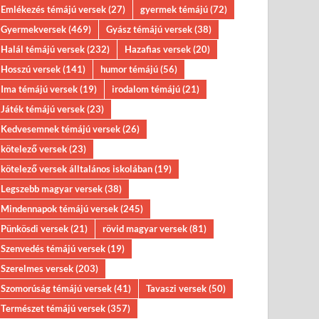
Emlékezés témájú versek
(27)
gyermek témájú
(72)
Gyermekversek
(469)
Gyász témájú versek
(38)
Halál témájú versek
(232)
Hazafias versek
(20)
Hosszú versek
(141)
humor témájú
(56)
Ima témájú versek
(19)
irodalom témájú
(21)
Játék témájú versek
(23)
Kedvesemnek témájú versek
(26)
kötelező versek
(23)
kötelező versek álltalános iskolában
(19)
Legszebb magyar versek
(38)
Mindennapok témájú versek
(245)
Pünkösdi versek
(21)
rövid magyar versek
(81)
Szenvedés témájú versek
(19)
Szerelmes versek
(203)
Szomorúság témájú versek
(41)
Tavaszi versek
(50)
Természet témájú versek
(357)