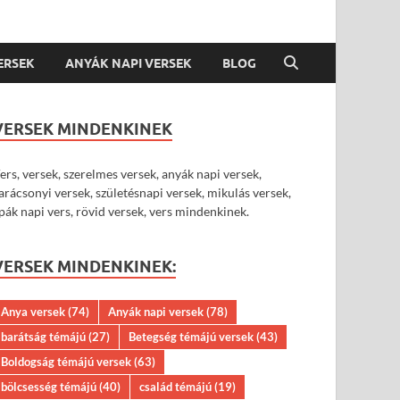
VERSEK
ANYÁK NAPI VERSEK
BLOG
VERSEK MINDENKINEK
ers, versek, szerelmes versek, anyák napi versek,
arácsonyi versek, születésnapi versek, mikulás versek,
pák napi vers, rövid versek, vers mindenkinek.
VERSEK MINDENKINEK:
Anya versek
(74)
Anyák napi versek
(78)
barátság témájú
(27)
Betegség témájú versek
(43)
Boldogság témájú versek
(63)
bölcsesség témájú
(40)
család témájú
(19)