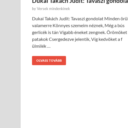
Dukai Takách Judit: Tavaszi gondola
by
Versek mindenkinek
Dukai Takách Judit: Tavaszi gondolat Minden örül
valamerre Könnyes szemeim néznek, Még a bús
gerlicék is tán Vígabb éneket zengnek. Örömöket
patakok Csergedezve jelentik, Víg kedvöket a f
ülmilék …
OLVASS TOVÁBB