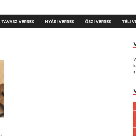
TAVASZ VERSEK
NYÁRI VERSEK
ŐSZI VERSEK
TÉLI 
V
k
a