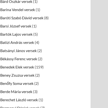
Bárd Oszkár versek
(1)
Barina Vendel versek
(1)
Baróti Szabó Dávid versek
(8)
Barsi József versek
(1)
Bartók Lajos versek
(5)
Batízi András versek
(4)
Batsányi János versek
(2)
Békássy Ferenc versek
(2)
Benedek Elek versek
(159)
Beney Zsuzsa versek
(2)
Benőfy Soma versek
(2)
Berde Mária versek
(3)
Berechet László versek
(1)
Berzsenyi Dániel versek
(7)