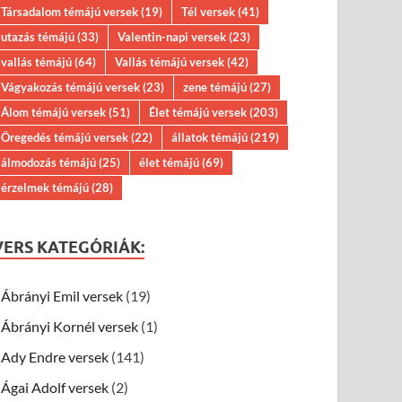
Társadalom témájú versek
(19)
Tél versek
(41)
utazás témájú
(33)
Valentin-napi versek
(23)
vallás témájú
(64)
Vallás témájú versek
(42)
Vágyakozás témájú versek
(23)
zene témájú
(27)
Álom témájú versek
(51)
Élet témájú versek
(203)
Öregedés témájú versek
(22)
állatok témájú
(219)
álmodozás témájú
(25)
élet témájú
(69)
érzelmek témájú
(28)
VERS KATEGÓRIÁK:
Ábrányi Emil versek
(19)
Ábrányi Kornél versek
(1)
Ady Endre versek
(141)
Ágai Adolf versek
(2)