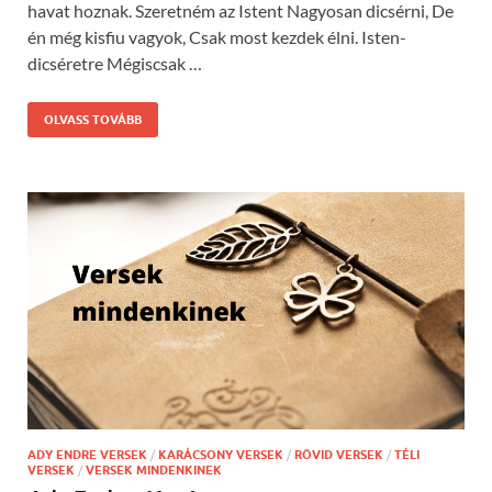
havat hoznak. Szeretném az Istent Nagyosan dicsérni, De
én még kisfiu vagyok, Csak most kezdek élni. Isten-
dicséretre Mégiscsak …
OLVASS TOVÁBB
ADY ENDRE VERSEK
/
KARÁCSONY VERSEK
/
RÖVID VERSEK
/
TÉLI
VERSEK
/
VERSEK MINDENKINEK