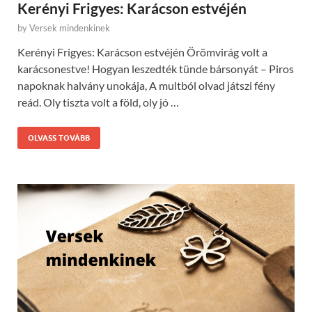
Kerényi Frigyes: Karácson estvéjén
by
Versek mindenkinek
Kerényi Frigyes: Karácson estvéjén Örömvirág volt a
karácsonestve! Hogyan leszedték tünde bársonyát – Piros
napoknak halvány unokája, A multból olvad játszi fény
reád. Oly tiszta volt a föld, oly jó …
OLVASS TOVÁBB