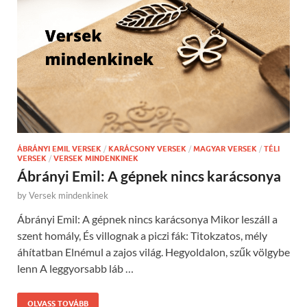
ÁBRÁNYI EMIL VERSEK
/
KARÁCSONY VERSEK
/
MAGYAR VERSEK
/
TÉLI
VERSEK
/
VERSEK MINDENKINEK
Ábrányi Emil: A gépnek nincs karácsonya
by
Versek mindenkinek
Ábrányi Emil: A gépnek nincs karácsonya Mikor leszáll a
szent homály, És villognak a piczi fák: Titokzatos, mély
áhítatban Elnémul a zajos világ. Hegyoldalon, szűk völgybe
lenn A leggyorsabb láb …
OLVASS TOVÁBB