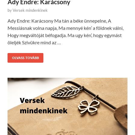
Ady Endre: Karácsony
by
Versek mindenkinek
Ady Endre: Karácsony Ma tán a béke ünnepelne, A
Messiásnak volna napja, Ma mennyé kén’ a földnek válni,
Hogy megváltóját béfogadja. Ma ugy kén’, hogy egymást
öleljék Szivükre mind az …
OLVASS TOVÁBB