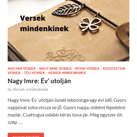
MAGYAR VERSEK
/
NAGY IMRE VERSEK
/
RÖVID VERSEK
/
SZILVESZTERI
VERSEK
/
TÉLI VERSEK
/
VERSEK MINDENKINEK
Nagy Imre: Év’ utolján
by
Versek mindenkinek
Nagy Imre: Év’ utolján Ismét leboronga egy évi idő, Gyors
napjaival soha vissza se jő. Gyors napja, miként fejedelmi
madár, Csattogva odább kél és tova jár. Még egyszer óh
szép …