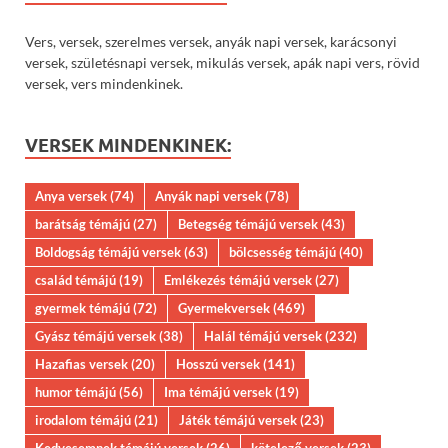
Vers, versek, szerelmes versek, anyák napi versek, karácsonyi
versek, születésnapi versek, mikulás versek, apák napi vers, rövid
versek, vers mindenkinek.
VERSEK MINDENKINEK:
Anya versek
(74)
Anyák napi versek
(78)
barátság témájú
(27)
Betegség témájú versek
(43)
Boldogság témájú versek
(63)
bölcsesség témájú
(40)
család témájú
(19)
Emlékezés témájú versek
(27)
gyermek témájú
(72)
Gyermekversek
(469)
Gyász témájú versek
(38)
Halál témájú versek
(232)
Hazafias versek
(20)
Hosszú versek
(141)
humor témájú
(56)
Ima témájú versek
(19)
irodalom témájú
(21)
Játék témájú versek
(23)
Kedvesemnek témájú versek
(26)
kötelező versek
(23)