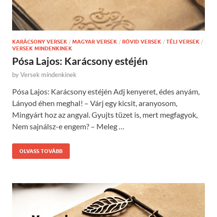
KARÁCSONY VERSEK
/
MAGYAR VERSEK
/
RÖVID VERSEK
/
TÉLI VERSEK
/
VERSEK MINDENKINEK
Pósa Lajos: Karácsony estéjén
by
Versek mindenkinek
Pósa Lajos: Karácsony estéjén Adj kenyeret, édes anyám,
Lányod éhen meghal! – Várj egy kicsit, aranyosom,
Mingyárt hoz az angyal. Gyujts tüzet is, mert megfagyok,
Nem sajnálsz-e engem? – Meleg …
OLVASS TOVÁBB