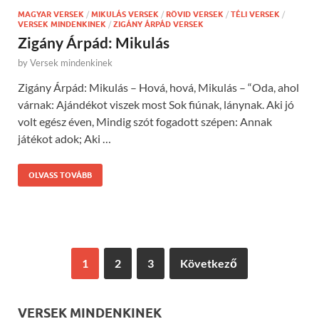
MAGYAR VERSEK
/
MIKULÁS VERSEK
/
RÖVID VERSEK
/
TÉLI VERSEK
/
VERSEK MINDENKINEK
/
ZIGÁNY ÁRPÁD VERSEK
Zigány Árpád: Mikulás
by
Versek mindenkinek
Zigány Árpád: Mikulás – Hová, hová, Mikulás – “Oda, ahol
várnak: Ajándékot viszek most Sok fiúnak, lánynak. Aki jó
volt egész éven, Mindig szót fogadott szépen: Annak
játékot adok; Aki …
OLVASS TOVÁBB
1
2
3
Következő
VERSEK MINDENKINEK