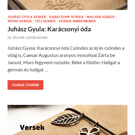
JUHÁSZ GYULA VERSEK
/
KARÁCSONY VERSEK
/
MAGYAR VERSEK
/
RÖVID VERSEK
/
TÉLI VERSEK
/
VERSEK MINDENKINEK
Juhász Gyula: Karácsonyi óda
by
Versek mindenkinek
Juhász Gyula: Karácsonyi óda Csöndes az éj és csöndes a
világ is, Caesar Augustus aranyos mosollyal Zárta be
Janust, Mars fegyvere rozsdás: Béke a földön. Hallgat a
germán és hallgat …
OLVASS TOVÁBB