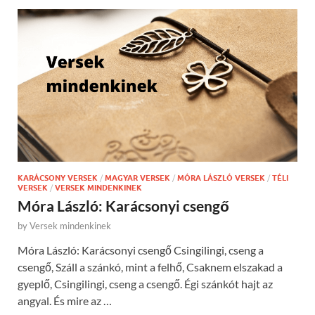
KARÁCSONY VERSEK
/
MAGYAR VERSEK
/
MÓRA LÁSZLÓ VERSEK
/
TÉLI
VERSEK
/
VERSEK MINDENKINEK
Móra László: Karácsonyi csengő
by
Versek mindenkinek
Móra László: Karácsonyi csengő Csingilingi, cseng a
csengő, Száll a szánkó, mint a felhő, Csaknem elszakad a
gyeplő, Csingilingi, cseng a csengő. Égi szánkót hajt az
angyal. És mire az …