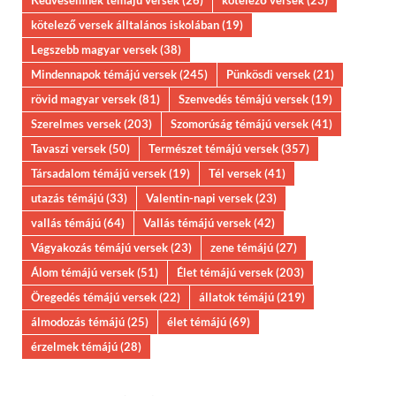
kötelező versek álltalános iskolában
(19)
Legszebb magyar versek
(38)
Mindennapok témájú versek
(245)
Pünkösdi versek
(21)
rövid magyar versek
(81)
Szenvedés témájú versek
(19)
Szerelmes versek
(203)
Szomorúság témájú versek
(41)
Tavaszi versek
(50)
Természet témájú versek
(357)
Társadalom témájú versek
(19)
Tél versek
(41)
utazás témájú
(33)
Valentin-napi versek
(23)
vallás témájú
(64)
Vallás témájú versek
(42)
Vágyakozás témájú versek
(23)
zene témájú
(27)
Álom témájú versek
(51)
Élet témájú versek
(203)
Öregedés témájú versek
(22)
állatok témájú
(219)
álmodozás témájú
(25)
élet témájú
(69)
érzelmek témájú
(28)