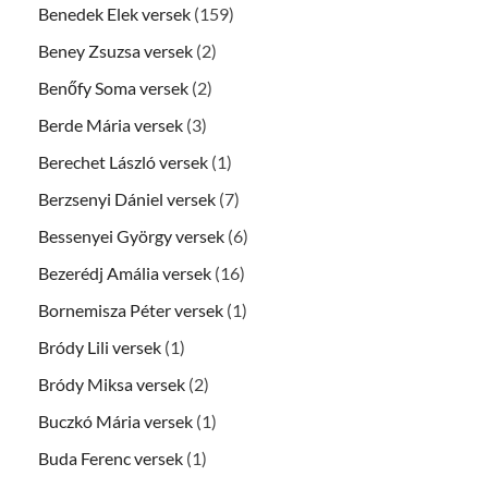
Benedek Elek versek
(159)
Beney Zsuzsa versek
(2)
Benőfy Soma versek
(2)
Berde Mária versek
(3)
Berechet László versek
(1)
Berzsenyi Dániel versek
(7)
Bessenyei György versek
(6)
Bezerédj Amália versek
(16)
Bornemisza Péter versek
(1)
Bródy Lili versek
(1)
Bródy Miksa versek
(2)
Buczkó Mária versek
(1)
Buda Ferenc versek
(1)