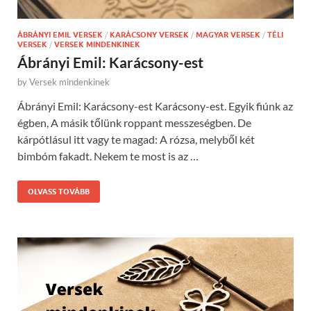
ÁBRÁNYI EMIL VERSEK
/
KARÁCSONY VERSEK
/
MAGYAR VERSEK
/
TÉLI
VERSEK
/
VERSEK MINDENKINEK
Ábrányi Emil: Karácsony-est
by
Versek mindenkinek
Ábrányi Emil: Karácsony-est Karácsony-est. Egyik fiúnk az
égben, A másik tőlünk roppant messzeségben. De
kárpótlásul itt vagy te magad: A rózsa, melyből két
bimbóm fakadt. Nekem te most is az …
OLVASS TOVÁBB