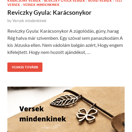
KARÁCSONY VERSEK
/
REVICZKY GYULA VERSEK
/
RÖVID VERSEK
/
TÉLI
VERSEK
/
VERSEK MINDENKINEK
Reviczky Gyula: Karácsonykor
by
Versek mindenkinek
Reviczky Gyula: Karácsonykor A zúgolódás, gúny, harag
Rég halva már szivemben. Egy szóval sem panaszkodám A
kis Jézuska ellen. Nem vádolám balgán azért, Hogy engem
kifelejtett. Hogy nem hozott ajándékot, …
OLVASS TOVÁBB