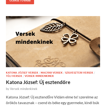
OLVASS TOVÁBB
KATONA JÓZSEF VERSEK
/
MAGYAR VERSEK
/
SZILVESZTERI VERSEK
/
TÉLI VERSEK
/
VERSEK MINDENKINEK
Katona József: Új esztendőre
by
Versek mindenkinek
Katona József: Új esztendőre Vidám elme te! szerelme az
örökös tavasznak – csend és béke egy gyermeke, kinél búk