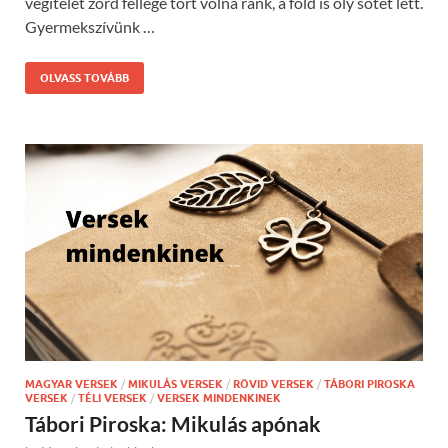
végitélet zord fellege tört volna ránk, a föld is oly sötét lett.
Gyermekszívünk …
OLVASS TOVÁBB
MAGYAR VERSEK
/
MIKULÁS VERSEK
/
RÖVID VERSEK
/
TÁBORI PIROSKA
VERSEK
/
TÉLI VERSEK
/
VERSEK MINDENKINEK
Tábori Piroska: Mikulás apónak