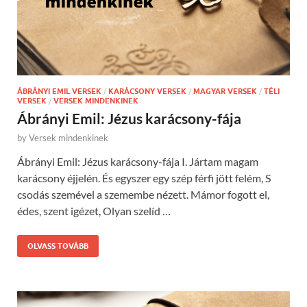
ÁBRÁNYI EMIL VERSEK
/
KARÁCSONY VERSEK
/
MAGYAR VERSEK
/
TÉLI
VERSEK
/
VERSEK MINDENKINEK
Ábrányi Emil: Jézus karácsony-fája
by
Versek mindenkinek
Ábrányi Emil: Jézus karácsony-fája I. Jártam magam
karácsony éjjelén. És egyszer egy szép férfi jött felém, S
csodás szemével a szemembe nézett. Mámor fogott el,
édes, szent igézet, Olyan szelíd …
OLVASS TOVÁBB