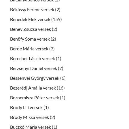
Békássy Ferenc versek
(2)
Benedek Elek versek
(159)
Beney Zsuzsa versek
(2)
Benőfy Soma versek
(2)
Berde Mária versek
(3)
Berechet László versek
(1)
Berzsenyi Dániel versek
(7)
Bessenyei György versek
(6)
Bezerédj Amália versek
(16)
Bornemisza Péter versek
(1)
Bródy Lili versek
(1)
Bródy Miksa versek
(2)
Buczkó Mária versek
(1)