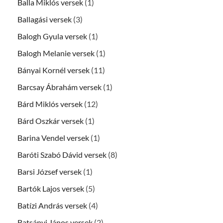
Balla Miklós versek
(1)
Ballagási versek
(3)
Balogh Gyula versek
(1)
Balogh Melanie versek
(1)
Bányai Kornél versek
(11)
Barcsay Ábrahám versek
(1)
Bárd Miklós versek
(12)
Bárd Oszkár versek
(1)
Barina Vendel versek
(1)
Baróti Szabó Dávid versek
(8)
Barsi József versek
(1)
Bartók Lajos versek
(5)
Batízi András versek
(4)
Batsányi János versek
(2)