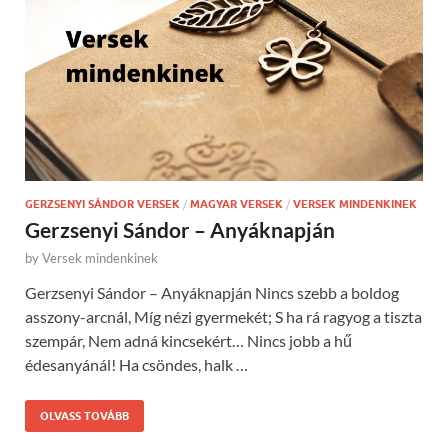
GERZSENYI SÁNDOR VERSEK
/
MAGYAR VERSEK
/
VERSEK MINDENKINEK
Gerzsenyi Sándor – Anyáknapján
by
Versek mindenkinek
Gerzsenyi Sándor – Anyáknapján Nincs szebb a boldog
asszony-arcnál, Míg nézi gyermekét; S ha rá ragyog a tiszta
szempár, Nem adná kincsekért… Nincs jobb a hű
édesanyánál! Ha csöndes, halk …
OLVASS TOVÁBB