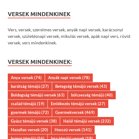
VERSEK MINDENKINEK
Vers, versek, szerelmes versek, anyák napi versek, karácsonyi
versek, születésnapi versek, mikulás versek, apák napi vers, rövid
versek, vers mindenkinek.
VERSEK MINDENKINEK:
Anya versek
(74)
Anyák napi versek
(78)
barátság témájú
(27)
Betegség témájú versek
(43)
Boldogság témájú versek
(63)
bölcsesség témájú
(40)
család témájú
(19)
Emlékezés témájú versek
(27)
gyermek témájú
(72)
Gyermekversek
(469)
Gyász témájú versek
(38)
Halál témájú versek
(232)
Hazafias versek
(20)
Hosszú versek
(141)
humor témájú
(56)
Ima témájú versek
(19)