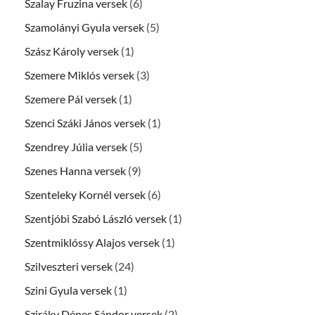
Szalay Fruzina versek
(6)
Szamolányi Gyula versek
(5)
Szász Károly versek
(1)
Szemere Miklós versek
(3)
Szemere Pál versek
(1)
Szenci Száki János versek
(1)
Szendrey Júlia versek
(5)
Szenes Hanna versek
(9)
Szenteleky Kornél versek
(6)
Szentjóbi Szabó László versek
(1)
Szentmiklóssy Alajos versek
(1)
Szilveszteri versek
(24)
Szini Gyula versek
(1)
Sziráky Dénes Sándor versek
(2)