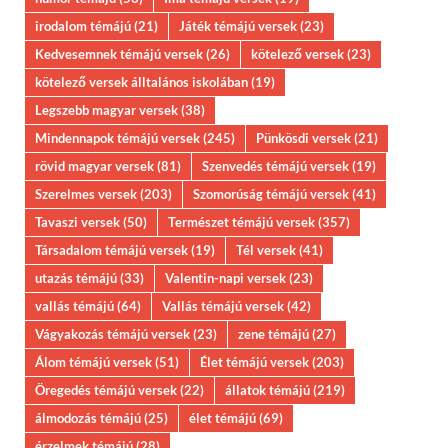
irodalom témájú
(21)
Játék témájú versek
(23)
Kedvesemnek témájú versek
(26)
kötelező versek
(23)
kötelező versek álltalános iskolában
(19)
Legszebb magyar versek
(38)
Mindennapok témájú versek
(245)
Pünkösdi versek
(21)
rövid magyar versek
(81)
Szenvedés témájú versek
(19)
Szerelmes versek
(203)
Szomorúság témájú versek
(41)
Tavaszi versek
(50)
Természet témájú versek
(357)
Társadalom témájú versek
(19)
Tél versek
(41)
utazás témájú
(33)
Valentin-napi versek
(23)
vallás témájú
(64)
Vallás témájú versek
(42)
Vágyakozás témájú versek
(23)
zene témájú
(27)
Álom témájú versek
(51)
Élet témájú versek
(203)
Öregedés témájú versek
(22)
állatok témájú
(219)
álmodozás témájú
(25)
élet témájú
(69)
érzelmek témájú
(28)