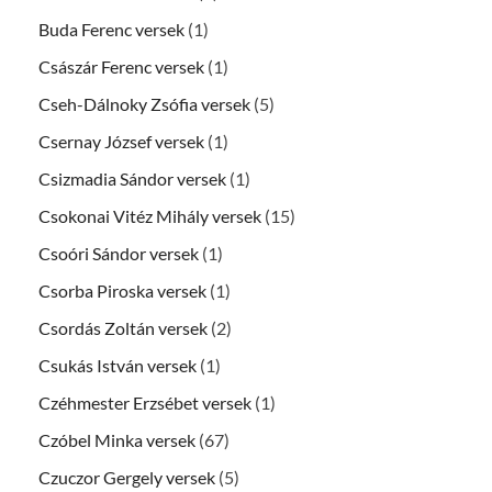
Buda Ferenc versek
(1)
Császár Ferenc versek
(1)
Cseh-Dálnoky Zsófia versek
(5)
Csernay József versek
(1)
Csizmadia Sándor versek
(1)
Csokonai Vitéz Mihály versek
(15)
Csoóri Sándor versek
(1)
Csorba Piroska versek
(1)
Csordás Zoltán versek
(2)
Csukás István versek
(1)
Czéhmester Erzsébet versek
(1)
Czóbel Minka versek
(67)
Czuczor Gergely versek
(5)