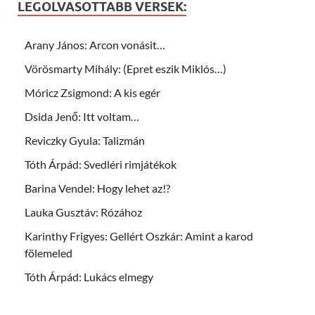
LEGOLVASOTTABB VERSEK:
Arany János: Arcon vonásit…
Vörösmarty Mihály: (Epret eszik Miklós…)
Móricz Zsigmond: A kis egér
Dsida Jenő: Itt voltam…
Reviczky Gyula: Talizmán
Tóth Árpád: Svedléri rimjátékok
Barina Vendel: Hogy lehet az!?
Lauka Gusztáv: Rózához
Karinthy Frigyes: Gellért Oszkár: Amint a karod
fölemeled
Tóth Árpád: Lukács elmegy