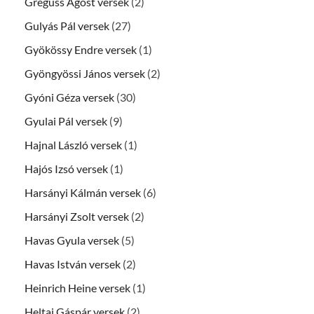
Greguss Ágost versek
(2)
Gulyás Pál versek
(27)
Gyökössy Endre versek
(1)
Gyöngyössi János versek
(2)
Gyóni Géza versek
(30)
Gyulai Pál versek
(9)
Hajnal László versek
(1)
Hajós Izsó versek
(1)
Harsányi Kálmán versek
(6)
Harsányi Zsolt versek
(2)
Havas Gyula versek
(5)
Havas István versek
(2)
Heinrich Heine versek
(1)
Heltai Gáspár versek
(2)