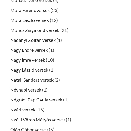
Mohácsi Jenő versek
(4)
Móra Ferenc versek
(23)
Móra László versek
(12)
Móricz Zsigmond versek
(21)
Nadányi Zoltán versek
(1)
Nagy Endre versek
(1)
Nagy Imre versek
(10)
Nagy László versek
(1)
Natali Sanders versek
(2)
Névnapi versek
(1)
Nógrádi Pap Gyula versek
(1)
Nyári versek
(15)
Nyéki Vörös Mátyás versek
(1)
Oláh Gábor versek
(5)