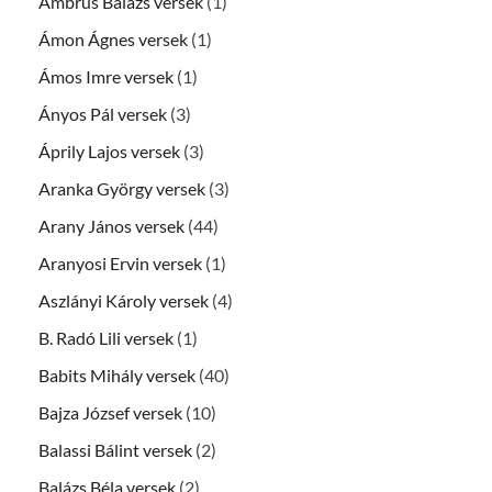
Ambrus Balázs versek
(1)
Ámon Ágnes versek
(1)
Ámos Imre versek
(1)
Ányos Pál versek
(3)
Áprily Lajos versek
(3)
Aranka György versek
(3)
Arany János versek
(44)
Aranyosi Ervin versek
(1)
Aszlányi Károly versek
(4)
B. Radó Lili versek
(1)
Babits Mihály versek
(40)
Bajza József versek
(10)
Balassi Bálint versek
(2)
Balázs Béla versek
(2)