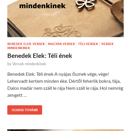
BENEDEK ELEK VERSEK
/
MAGYAR VERSEK
/
TÉLI VERSEK
/
VERSEK
MINDENKINEK
Benedek Elek: Téli ének
by
Versek mindenkinek
Benedek Elek: Téli ének A nyájas ősznek vége, vége!
Lehervadt kertem minden éke. Dértől feherlik bokra, fája,
Dalos madár nem száll le rája Nem száll le rája. Hol nemrég
zengett …
OLVASS TOVÁBB