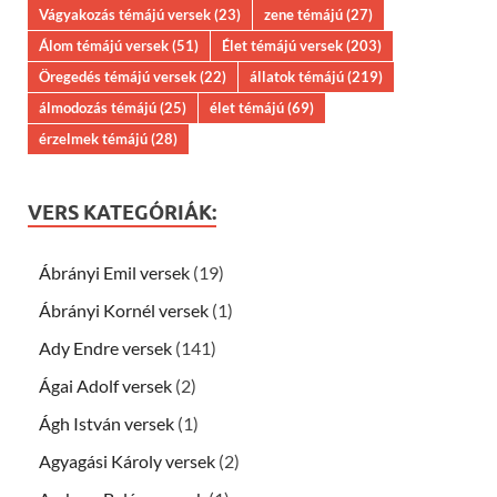
Vágyakozás témájú versek
(23)
zene témájú
(27)
Álom témájú versek
(51)
Élet témájú versek
(203)
Öregedés témájú versek
(22)
állatok témájú
(219)
álmodozás témájú
(25)
élet témájú
(69)
érzelmek témájú
(28)
VERS KATEGÓRIÁK:
Ábrányi Emil versek
(19)
Ábrányi Kornél versek
(1)
Ady Endre versek
(141)
Ágai Adolf versek
(2)
Ágh István versek
(1)
Agyagási Károly versek
(2)