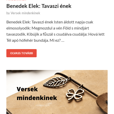
Benedek Elek: Tavaszi ének
by
Versek mindenkinek
Benedek Elek: Tavaszi ének Isten áldott napja csak
elmosolyodik: Megmozdul a vén Föld s mindjárt
tavaszodik. Kibújik a fűszál s csudálva csudálja: Hová lett
Tél apó hófehér bundája. Mi ez? …
OLVASS TOVÁBB