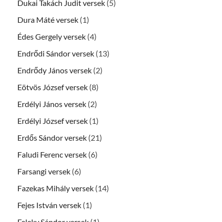
Dukai Takách Judit versek
(5)
Dura Máté versek
(1)
Édes Gergely versek
(4)
Endrődi Sándor versek
(13)
Endrődy János versek
(2)
Eötvös József versek
(8)
Erdélyi János versek
(2)
Erdélyi József versek
(1)
Erdős Sándor versek
(21)
Faludi Ferenc versek
(6)
Farsangi versek
(6)
Fazekas Mihály versek
(14)
Fejes István versek
(1)
Feleky Sándor versek
(1)