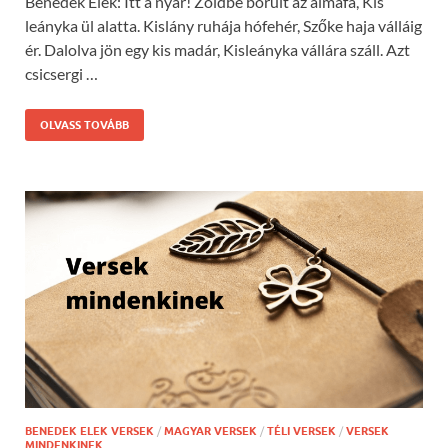
Benedek Elek: Itt a nyár! Zöldbe borult az almafa, Kis
leányka ül alatta. Kislány ruhája hófehér, Szőke haja válláig
ér. Dalolva jön egy kis madár, Kisleányka vállára száll. Azt
csicsergi …
OLVASS TOVÁBB
BENEDEK ELEK VERSEK
/
MAGYAR VERSEK
/
TÉLI VERSEK
/
VERSEK
MINDENKINEK