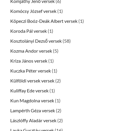
Komjáthy Jenő versek
(6)
Komócsy József versek
(1)
Köpeczi Boóz-Deák Albert versek
(1)
Koroda Pál versek
(1)
Kosztolányi Dezső versek
(58)
Kozma Andor versek
(5)
Kriza János versek
(1)
Kuczka Péter versek
(1)
Külföldi versek versek
(2)
Kuliffay Ede versek
(1)
Kun Magdolna versek
(1)
Lampérth Géza versek
(2)
Lászlóffy Aladár versek
(2)
Lauka Gusztáv versek
(16)