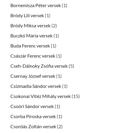
Bornemisza Péter versek
(1)
Bródy Lili versek
(1)
Bródy Miksa versek
(2)
Buczkó Mária versek
(1)
Buda Ferenc versek
(1)
Császár Ferenc versek
(1)
Cseh-Dálnoky Zsófia versek
(5)
Csernay József versek
(1)
Csizmadia Sándor versek
(1)
Csokonai Vitéz Mihály versek
(15)
Csoóri Sándor versek
(1)
Csorba Piroska versek
(1)
Csordás Zoltán versek
(2)