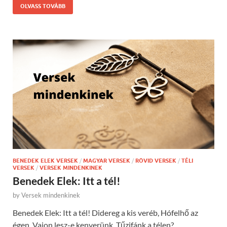
OLVASS TOVÁBB
BENEDEK ELEK VERSEK
/
MAGYAR VERSEK
/
RÖVID VERSEK
/
TÉLI
VERSEK
/
VERSEK MINDENKINEK
Benedek Elek: Itt a tél!
by
Versek mindenkinek
Benedek Elek: Itt a tél! Didereg a kis veréb, Hófelhő az
égen. Vajon lesz-e kenyerünk, Tűzifánk a télen?