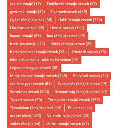
család témájú
(19)
Emlékezés témájú versek
(27)
gyermek témájú
(72)
Gyermekversek
(469)
Gyász témájú versek
(38)
Halál témájú versek
(232)
Hazafias versek
(20)
Hosszú versek
(141)
humor témájú
(56)
Ima témájú versek
(19)
irodalom témájú
(21)
Játék témájú versek
(23)
Kedvesemnek témájú versek
(26)
kötelező versek
(23)
kötelező versek álltalános iskolában
(19)
Legszebb magyar versek
(38)
Mindennapok témájú versek
(245)
Pünkösdi versek
(21)
rövid magyar versek
(81)
Szenvedés témájú versek
(19)
Szerelmes versek
(203)
Szomorúság témájú versek
(41)
Tavaszi versek
(50)
Természet témájú versek
(357)
Társadalom témájú versek
(19)
Tél versek
(41)
utazás témájú
(33)
Valentin-napi versek
(23)
vallás témájú
(64)
Vallás témájú versek
(42)