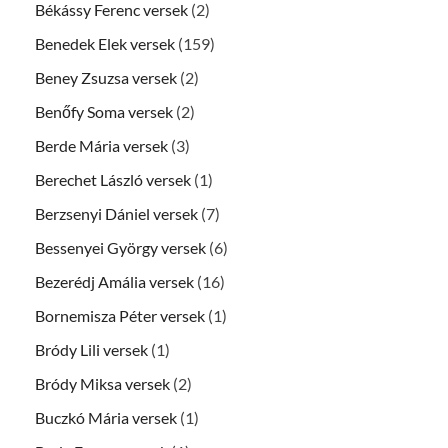
Békássy Ferenc versek
(2)
Benedek Elek versek
(159)
Beney Zsuzsa versek
(2)
Benőfy Soma versek
(2)
Berde Mária versek
(3)
Berechet László versek
(1)
Berzsenyi Dániel versek
(7)
Bessenyei György versek
(6)
Bezerédj Amália versek
(16)
Bornemisza Péter versek
(1)
Bródy Lili versek
(1)
Bródy Miksa versek
(2)
Buczkó Mária versek
(1)