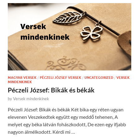
MAGYAR VERSEK
/
PÉCZELI JÓZSEF VERSEK
/
UNCATEGORIZED
/
VERSEK
MINDENKINEK
Péczeli József: Bikák és békák
by
Versek mindenkinek
Péczeli József: Bikák és békák Két bika egy réten ugyan
elevenen Veszekedtek együtt egy meddő tehenen, A
melyet egy béka látván fohászkodott, De ezen egy ifjabb
nagyon álmélkodott. Kérdi mi …