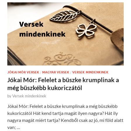
JÓKAI MÓR VERSEK
/
MAGYAR VERSEK
/
VERSEK MINDENKINEK
Jókai Mór: Felelet a büszke krumplinak a
még büszkébb kukoriczától
by
Versek mindenkinek
Jókai Mór: Felelet a büszke krumplinak a még büszkébb
kukoriczától Hát kend tartja magát ilyen nagyra? Hát ily
nagyra magát miért tartja? Kendből csak az jó, mi föld alatt
van; …