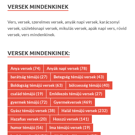
VERSEK MINDENKINEK
Vers, versek, szerelmes versek, anyák napi versek, karácsonyi
versek, születésnapi versek, mikulás versek, apák napi vers, rövid
versek, vers mindenkinek.
VERSEK MINDENKINEK:
Anya versek
(74)
Anyák napi versek
(78)
barátság témájú
(27)
Betegség témájú versek
(43)
Boldogság témájú versek
(63)
bölcsesség témájú
(40)
család témájú
(19)
Emlékezés témájú versek
(27)
gyermek témájú
(72)
Gyermekversek
(469)
Gyász témájú versek
(38)
Halál témájú versek
(232)
Hazafias versek
(20)
Hosszú versek
(141)
humor témájú
(56)
Ima témájú versek
(19)