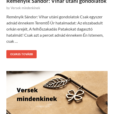
Reményik Sándor: Vihar utáni gondolatok
by
Versek mindenkinek
Reményik Sándor: Vihar utáni gondolatok Csak egyszer
adnád énnekem Teremtő Úr hatalmadat: Az elszabadult
orkán erejét, A felhőszakadás Patakokat dagasztó
hatalmát! Csak azt a percet adnád énnekem Én Istenem,
csak …
OLVASS TOVÁBB