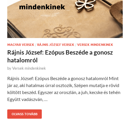
MAGYAR VERSEK
/
RÁJNIS JÓZSEF VERSEK
/
VERSEK MINDENKINEK
Rájnis József: Ezópus Beszéde a gonosz
hatalomról
by
Versek mindenkinek
Rájnis József: Ezópus Beszéde a gonosz hatalomról Mint
jár az, aki hatalmas úrral osztozik, Szépen mutatja e rövid
költött beszéd. Egyszer az oroszlán, a juh, kecske és tehén
Együtt vadászván, …
OLVASS TOVÁBB