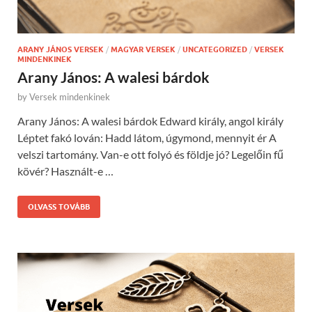
ARANY JÁNOS VERSEK
/
MAGYAR VERSEK
/
UNCATEGORIZED
/
VERSEK
MINDENKINEK
Arany János: A walesi bárdok
by
Versek mindenkinek
Arany János: A walesi bárdok Edward király, angol király
Léptet fakó lován: Hadd látom, úgymond, mennyit ér A
velszi tartomány. Van-e ott folyó és földje jó? Legelőin fű
kövér? Használt-e …
OLVASS TOVÁBB