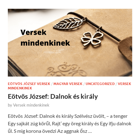
EÖTVÖS JÓZSEF VERSEK
/
MAGYAR VERSEK
/
UNCATEGORIZED
/
VERSEK
MINDENKINEK
Eötvös József: Dalnok és király
by
Versek mindenkinek
Eötvös József: Dalnok és király Szélvész üvölt, – a tenger
Egy sajkát zúg körűl, Rajt’ egy öreg király és Egy ifju dalnok
űl. S mig korona övedzi Az aggnak ősz …