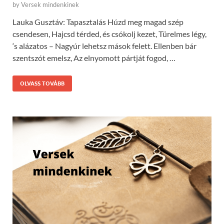
by
Versek mindenkinek
Lauka Gusztáv: Tapasztalás Húzd meg magad szép
csendesen, Hajcsd térded, és csókolj kezet, Türelmes légy,
‘s alázatos – Nagyúr lehetsz mások felett. Ellenben bár
szentszót emelsz, Az elnyomott pártját fogod, …
OLVASS TOVÁBB