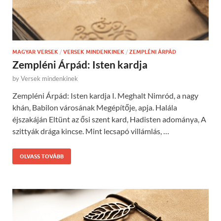
MAGYAR VERSEK
/
VERSEK MINDENKINEK
/
ZEMPLÉNI ÁRPÁD
Zempléni Árpád: Isten kardja
by
Versek mindenkinek
Zempléni Árpád: Isten kardja I. Meghalt Nimród, a nagy
khán, Babilon városának Megépítője, apja. Halála
éjszakáján Eltünt az ősi szent kard, Hadisten adománya, A
szittyák drága kincse. Mint lecsapó villámlás, …
OLVASS TOVÁBB