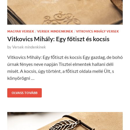
MAGYAR VERSEK
/
VERSEK MINDENKINEK
/
VITKOVICS MIHÁLY VERSEK
Vitkovics Mihály: Egy főtiszt és kocsis
by
Versek mindenkinek
Vitkovics Mihály: Egy főtiszt és kocsis Egy gazdag, de bohó
úrnak fényes neve napján Tisztei elmentek hallani déli
misét. A kocsis, úgy történt, a főtiszt oldala mellé Ült, s
könyörögni …
OLVASS TOVÁBB