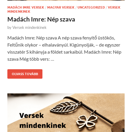
MADÁCH IMRE VERSEK
/
MAGYAR VERSEK
/
UNCATEGORIZED
/
VERSEK
MINDENKINEK
Madách Imre: Nép szava
by
Versek mindenkinek
Madách Imre: Nép szava A nép szava fenyítő üstökös,
Feltűnik olykor – elhalaványúl. Kigúnyolják, – de egyszer
visszatér S kihányja a földet sarkaibúl. Madách Imre: Nép
szava Még több vers: …
OLVASS TOVÁBB