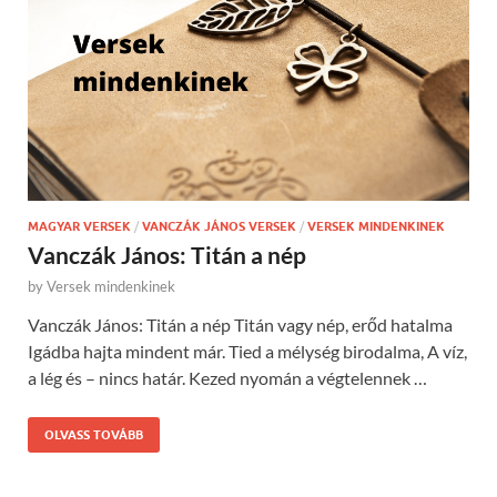
MAGYAR VERSEK
/
VANCZÁK JÁNOS VERSEK
/
VERSEK MINDENKINEK
Vanczák János: Titán a nép
by
Versek mindenkinek
Vanczák János: Titán a nép Titán vagy nép, erőd hatalma
Igádba hajta mindent már. Tied a mélység birodalma, A víz,
a lég és – nincs határ. Kezed nyomán a végtelennek …
OLVASS TOVÁBB