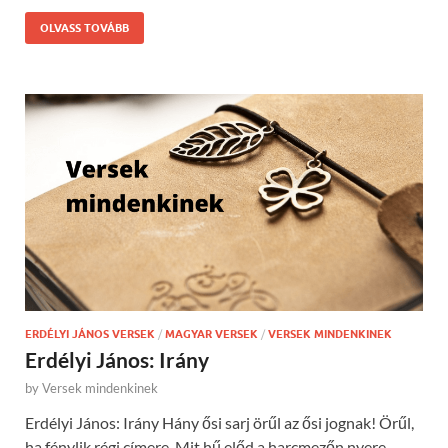
OLVASS TOVÁBB
ERDÉLYI JÁNOS VERSEK
/
MAGYAR VERSEK
/
VERSEK MINDENKINEK
Erdélyi János: Irány
by
Versek mindenkinek
Erdélyi János: Irány Hány ősi sarj örűl az ősi jognak! Örűl,
ha fénylik régi címere, Mit hű előd a harcmezőn nyere,