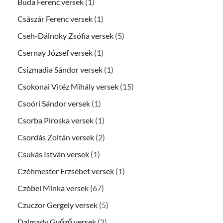
Buda Ferenc versek
(1)
Császár Ferenc versek
(1)
Cseh-Dálnoky Zsófia versek
(5)
Csernay József versek
(1)
Csizmadia Sándor versek
(1)
Csokonai Vitéz Mihály versek
(15)
Csoóri Sándor versek
(1)
Csorba Piroska versek
(1)
Csordás Zoltán versek
(2)
Csukás István versek
(1)
Czéhmester Erzsébet versek
(1)
Czóbel Minka versek
(67)
Czuczor Gergely versek
(5)
Dalmady Győző versek
(2)