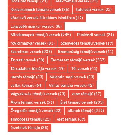
irodalom témájú
(21)
Játék témájú versek
(23)
Kedvesemnek témájú versek
(26)
kötelező versek
(23)
kötelező versek álltalános iskolában
(19)
Legszebb magyar versek
(38)
Mindennapok témájú versek
(245)
Pünkösdi versek
(21)
rövid magyar versek
(81)
Szenvedés témájú versek
(19)
Szerelmes versek
(203)
Szomorúság témájú versek
(41)
Tavaszi versek
(50)
Természet témájú versek
(357)
Társadalom témájú versek
(19)
Tél versek
(41)
utazás témájú
(33)
Valentin-napi versek
(23)
vallás témájú
(64)
Vallás témájú versek
(42)
Vágyakozás témájú versek
(23)
zene témájú
(27)
Álom témájú versek
(51)
Élet témájú versek
(203)
Öregedés témájú versek
(22)
állatok témájú
(219)
álmodozás témájú
(25)
élet témájú
(69)
érzelmek témájú
(28)