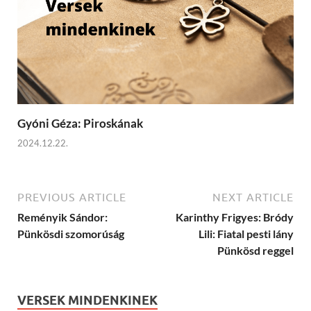
Gyóni Géza: Piroskának
2024.12.22.
PREVIOUS ARTICLE
NEXT ARTICLE
Reményik Sándor:
Karinthy Frigyes: Bródy
Pünkösdi szomorúság
Lili: Fiatal pesti lány
Pünkösd reggel
VERSEK MINDENKINEK