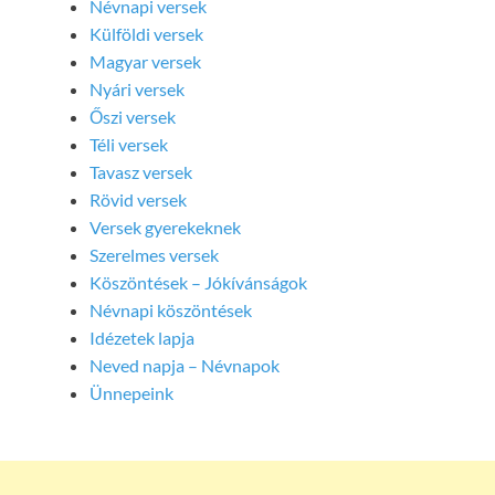
Névnapi versek
Külföldi versek
Magyar versek
Nyári versek
Őszi versek
Téli versek
Tavasz versek
Rövid versek
Versek gyerekeknek
Szerelmes versek
Köszöntések – Jókívánságok
Névnapi köszöntések
Idézetek lapja
Neved napja – Névnapok
Ünnepeink