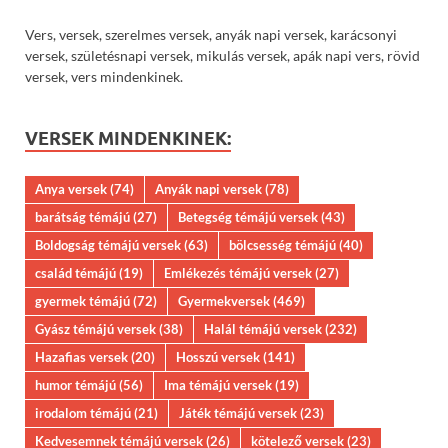
Vers, versek, szerelmes versek, anyák napi versek, karácsonyi
versek, születésnapi versek, mikulás versek, apák napi vers, rövid
versek, vers mindenkinek.
VERSEK MINDENKINEK:
Anya versek
(74)
Anyák napi versek
(78)
barátság témájú
(27)
Betegség témájú versek
(43)
Boldogság témájú versek
(63)
bölcsesség témájú
(40)
család témájú
(19)
Emlékezés témájú versek
(27)
gyermek témájú
(72)
Gyermekversek
(469)
Gyász témájú versek
(38)
Halál témájú versek
(232)
Hazafias versek
(20)
Hosszú versek
(141)
humor témájú
(56)
Ima témájú versek
(19)
irodalom témájú
(21)
Játék témájú versek
(23)
Kedvesemnek témájú versek
(26)
kötelező versek
(23)