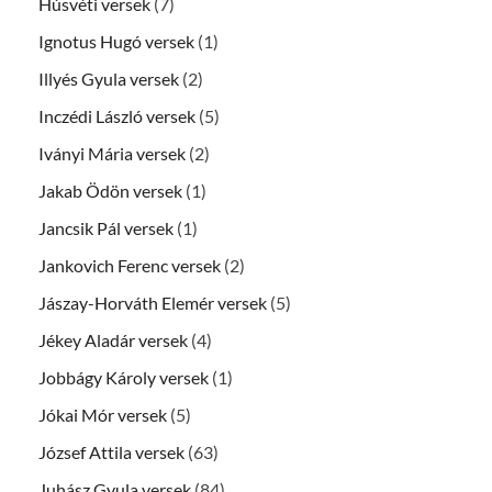
Húsvéti versek
(7)
Ignotus Hugó versek
(1)
Illyés Gyula versek
(2)
Inczédi László versek
(5)
Iványi Mária versek
(2)
Jakab Ödön versek
(1)
Jancsik Pál versek
(1)
Jankovich Ferenc versek
(2)
Jászay-Horváth Elemér versek
(5)
Jékey Aladár versek
(4)
Jobbágy Károly versek
(1)
Jókai Mór versek
(5)
József Attila versek
(63)
Juhász Gyula versek
(84)