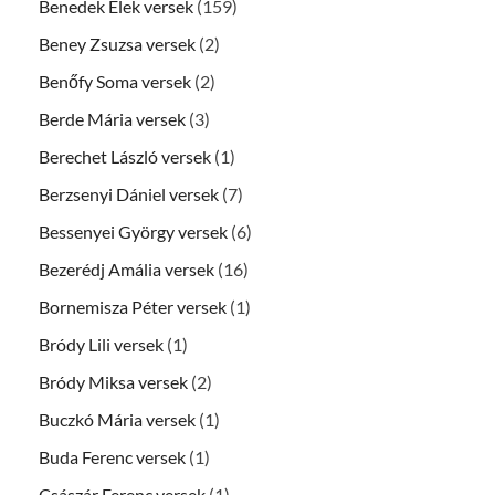
Benedek Elek versek
(159)
Beney Zsuzsa versek
(2)
Benőfy Soma versek
(2)
Berde Mária versek
(3)
Berechet László versek
(1)
Berzsenyi Dániel versek
(7)
Bessenyei György versek
(6)
Bezerédj Amália versek
(16)
Bornemisza Péter versek
(1)
Bródy Lili versek
(1)
Bródy Miksa versek
(2)
Buczkó Mária versek
(1)
Buda Ferenc versek
(1)
Császár Ferenc versek
(1)