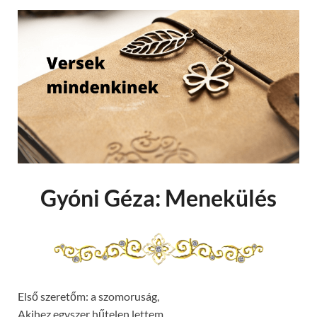
Gyóni Géza: Menekülés
Első szeretőm: a szomoruság,
Akihez egyszer hűtelen lettem,