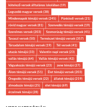
kötelező versek álltalános iskolában
(19)
Legszebb magyar versek
(38)
Mindennapok témájú versek
(245)
Pünkösdi versek
(21)
rövid magyar versek
(81)
Szenvedés témájú versek
(19)
Szerelmes versek
(203)
Szomorúság témájú versek
(41)
Tavaszi versek
(50)
Természet témájú versek
(357)
Társadalom témájú versek
(19)
Tél versek
(41)
utazás témájú
(33)
Valentin-napi versek
(23)
vallás témájú
(64)
Vallás témájú versek
(42)
Vágyakozás témájú versek
(23)
zene témájú
(27)
Álom témájú versek
(51)
Élet témájú versek
(203)
Öregedés témájú versek
(22)
állatok témájú
(219)
álmodozás témájú
(25)
élet témájú
(69)
érzelmek témájú
(28)