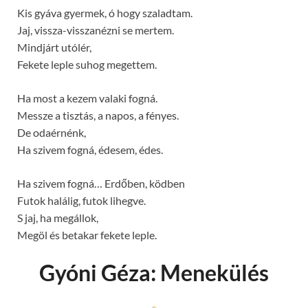
Kis gyáva gyermek, ó hogy szaladtam.
Jaj, vissza-visszanézni se mertem.
Mindjárt utólér,
Fekete leple suhog megettem.
Ha most a kezem valaki fogná.
Messze a tisztás, a napos, a fényes.
De odaérnénk,
Ha szivem fogná, édesem, édes.
Ha szivem fogná… Erdőben, ködben
Futok halálig, futok lihegve.
S jaj, ha megállok,
Megöl és betakar fekete leple.
Gyóni Géza: Menekülés