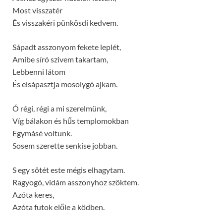
Most visszatér
És visszakéri pünkösdi kedvem.
Sápadt asszonyom fekete leplét,
Amibe síró szivem takartam,
Lebbenni látom
És elsápasztja mosolygó ajkam.
Ó régi, régi a mi szerelmünk,
Víg bálakon és hűs templomokban
Egymásé voltunk.
Sosem szerette senkise jobban.
S egy sötét este mégis elhagytam.
Ragyogó, vidám asszonyhoz szöktem.
Azóta keres,
Azóta futok előle a ködben.