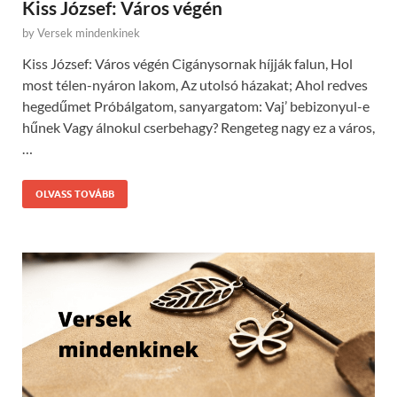
Kiss József: Város végén
by
Versek mindenkinek
Kiss József: Város végén Cigánysornak híjják falun, Hol
most télen-nyáron lakom, Az utolsó házakat; Ahol redves
hegedűmet Próbálgatom, sanyargatom: Vaj’ bebizonyul-e
hűnek Vagy álnokul cserbehagy? Rengeteg nagy ez a város,
…
OLVASS TOVÁBB