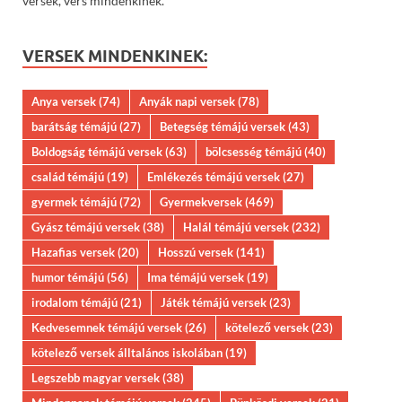
versek, vers mindenkinek.
VERSEK MINDENKINEK:
Anya versek
(74)
Anyák napi versek
(78)
barátság témájú
(27)
Betegség témájú versek
(43)
Boldogság témájú versek
(63)
bölcsesség témájú
(40)
család témájú
(19)
Emlékezés témájú versek
(27)
gyermek témájú
(72)
Gyermekversek
(469)
Gyász témájú versek
(38)
Halál témájú versek
(232)
Hazafias versek
(20)
Hosszú versek
(141)
humor témájú
(56)
Ima témájú versek
(19)
irodalom témájú
(21)
Játék témájú versek
(23)
Kedvesemnek témájú versek
(26)
kötelező versek
(23)
kötelező versek álltalános iskolában
(19)
Legszebb magyar versek
(38)