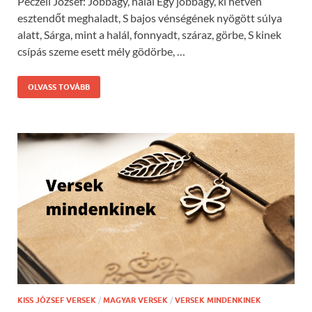
Péczeli József: Jobbágy, halál Egy jobbágy, ki hetven
esztendőt meghaladt, S bajos vénségének nyögött súlya
alatt, Sárga, mint a halál, fonnyadt, száraz, görbe, S kinek
csípás szeme esett mély gödörbe, …
OLVASS TOVÁBB
KISS JÓZSEF VERSEK
/
MAGYAR VERSEK
/
VERSEK MINDENKINEK