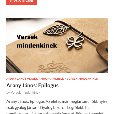
OLVASS TOVÁBB
ARANY JÁNOS VERSEK
/
MAGYAR VERSEK
/
VERSEK MINDENKINEK
Arany János: Epilogus
by
Versek mindenkinek
Arany János: Epilogus Az életet már megjártam. Többnyire
csak gyalog jártam, Gyalog bizon’… Legfölebb ha
omnibuszon. Láttam sok kevély fogatot, Fényes tengelyt,