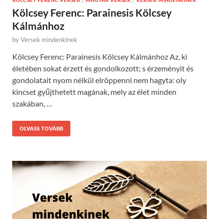
KÖLCSEY FERENC VERSEK
MAGYAR VERSEK
VERSEK MINDENKINEK
Kölcsey Ferenc: Parainesis Kölcsey
Kálmánhoz
by
Versek mindenkinek
Kölcsey Ferenc: Parainesis Kölcsey Kálmánhoz Az, ki
életében sokat érzett és gondolkozott; s érzeményit és
gondolatait nyom nélkül elröppenni nem hagyta: oly
kincset gyűjthetett magának, mely az élet minden
szakában, …
OLVASS TOVÁBB