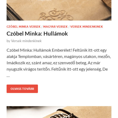
CZÓBEL MINKA VERSEK
/
MAGYAR VERSEK
/
VERSEK MINDENKINEK
Czóbel Minka: Hullámok
by
Versek mindenkinek
Czóbel Minka: Hullámok Emberélet! Feltünik itt-ott egy
alakja Templomban, vásártéren, magányos utakon, mezőn,
Imádkozik ez, szánt amaz, ez szenvedő beteg, Az már
nyugszik virágos terítőn. Feltűnik itt-ott egy jelenség, De
…
OLVASS TOVÁBB