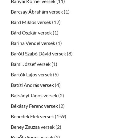
Bányai Kornél versek
(11)
Barcsay Ábrahám versek
(1)
Bárd Miklós versek
(12)
Bárd Oszkár versek
(1)
Barina Vendel versek
(1)
Baróti Szabó Dávid versek
(8)
Barsi József versek
(1)
Bartók Lajos versek
(5)
Batízi András versek
(4)
Batsányi János versek
(2)
Békássy Ferenc versek
(2)
Benedek Elek versek
(159)
Beney Zsuzsa versek
(2)
Benőfy Soma versek
(2)