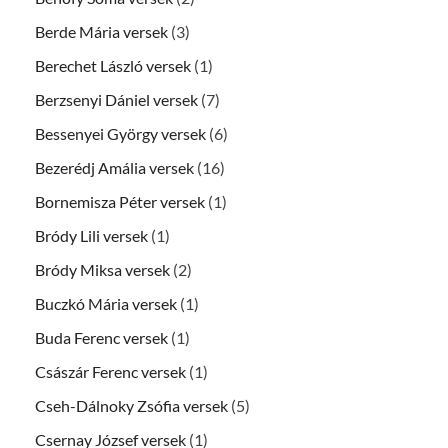
Berde Mária versek
(3)
Berechet László versek
(1)
Berzsenyi Dániel versek
(7)
Bessenyei György versek
(6)
Bezerédj Amália versek
(16)
Bornemisza Péter versek
(1)
Bródy Lili versek
(1)
Bródy Miksa versek
(2)
Buczkó Mária versek
(1)
Buda Ferenc versek
(1)
Császár Ferenc versek
(1)
Cseh-Dálnoky Zsófia versek
(5)
Csernay József versek
(1)