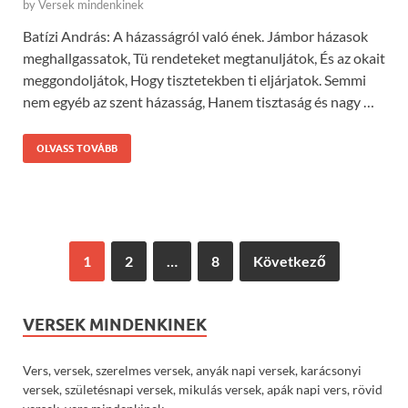
by
Versek mindenkinek
Batízi András: A házasságról való ének. Jámbor házasok
meghallgassatok, Tü rendeteket megtanuljátok, És az okait
meggondoljátok, Hogy tisztetekben ti eljárjatok. Semmi
nem egyéb az szent házasság, Hanem tisztaság és nagy …
OLVASS TOVÁBB
1
2
…
8
Következő
VERSEK MINDENKINEK
Vers, versek, szerelmes versek, anyák napi versek, karácsonyi
versek, születésnapi versek, mikulás versek, apák napi vers, rövid