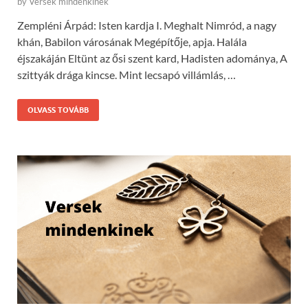
by
Versek mindenkinek
Zempléni Árpád: Isten kardja I. Meghalt Nimród, a nagy
khán, Babilon városának Megépítője, apja. Halála
éjszakáján Eltünt az ősi szent kard, Hadisten adománya, A
szittyák drága kincse. Mint lecsapó villámlás, …
OLVASS TOVÁBB