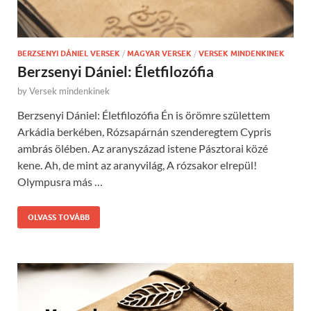
BERZSENYI DÁNIEL VERSEK
/
MAGYAR VERSEK
/
VERSEK MINDENKINEK
Berzsenyi Dániel: Életfilozófia
by
Versek mindenkinek
Berzsenyi Dániel: Életfilozófia Én is örömre születtem
Arkádia berkében, Rózsapárnán szenderegtem Cypris
ambrás ölében. Az aranyszázad istene Pásztorai közé
kene. Ah, de mint az aranyvilág, A rózsakor elrepül!
Olympusra más …
OLVASS TOVÁBB