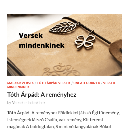
MAGYAR VERSEK
/
TÓTH ÁRPÁD VERSEK
/
UNCATEGORIZED
/
VERSEK
MINDENKINEK
Tóth Árpád: A reményhez
by
Versek mindenkinek
Tóth Árpád: A reményhez Földiekkel játszó Égi tünemény,
Istenségnek látszó Csalfa, vak remény, Kit teremt
magának A boldogtalan, S mint védangyalának Bókol