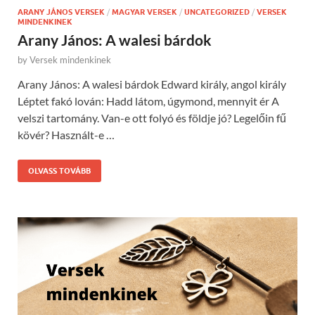
ARANY JÁNOS VERSEK
/
MAGYAR VERSEK
/
UNCATEGORIZED
/
VERSEK
MINDENKINEK
Arany János: A walesi bárdok
by
Versek mindenkinek
Arany János: A walesi bárdok Edward király, angol király
Léptet fakó lován: Hadd látom, úgymond, mennyit ér A
velszi tartomány. Van-e ott folyó és földje jó? Legelőin fű
kövér? Használt-e …
OLVASS TOVÁBB