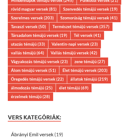
Mindennapok témájú versek
(245)
Pünkösdi versek
(21)
rövid magyar versek
(81)
Szenvedés témájú versek
(19)
Szerelmes versek
(203)
Szomorúság témájú versek
(41)
Tavaszi versek
(50)
Természet témájú versek
(357)
Társadalom témájú versek
(19)
Tél versek
(41)
utazás témájú
(33)
Valentin-napi versek
(23)
vallás témájú
(64)
Vallás témájú versek
(42)
Vágyakozás témájú versek
(23)
zene témájú
(27)
Álom témájú versek
(51)
Élet témájú versek
(203)
Öregedés témájú versek
(22)
állatok témájú
(219)
álmodozás témájú
(25)
élet témájú
(69)
érzelmek témájú
(28)
VERS KATEGÓRIÁK:
Ábrányi Emil versek
(19)