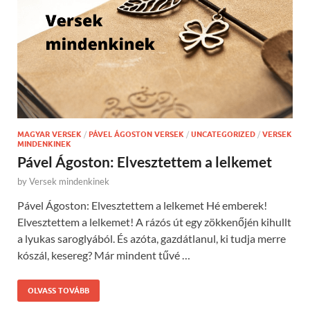
MAGYAR VERSEK
/
PÁVEL ÁGOSTON VERSEK
/
UNCATEGORIZED
/
VERSEK
MINDENKINEK
Pável Ágoston: Elvesztettem a lelkemet
by
Versek mindenkinek
Pável Ágoston: Elvesztettem a lelkemet Hé emberek!
Elvesztettem a lelkemet! A rázós út egy zökkenőjén kihullt
a lyukas saroglyából. És azóta, gazdátlanul, ki tudja merre
kószál, kesereg? Már mindent tűvé …
OLVASS TOVÁBB