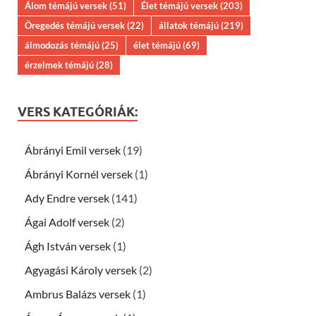
Álom témájú versek
(51)
Élet témájú versek
(203)
Öregedés témájú versek
(22)
állatok témájú
(219)
álmodozás témájú
(25)
élet témájú
(69)
érzelmek témájú
(28)
VERS KATEGÓRIÁK:
Ábrányi Emil versek
(19)
Ábrányi Kornél versek
(1)
Ady Endre versek
(141)
Ágai Adolf versek
(2)
Ágh István versek
(1)
Agyagási Károly versek
(2)
Ambrus Balázs versek
(1)