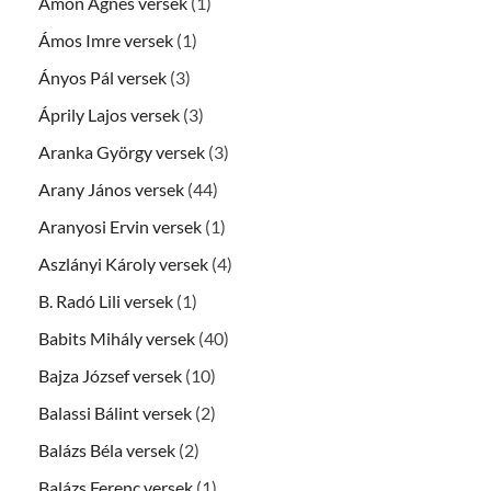
Ámon Ágnes versek
(1)
Ámos Imre versek
(1)
Ányos Pál versek
(3)
Áprily Lajos versek
(3)
Aranka György versek
(3)
Arany János versek
(44)
Aranyosi Ervin versek
(1)
Aszlányi Károly versek
(4)
B. Radó Lili versek
(1)
Babits Mihály versek
(40)
Bajza József versek
(10)
Balassi Bálint versek
(2)
Balázs Béla versek
(2)
Balázs Ferenc versek
(1)