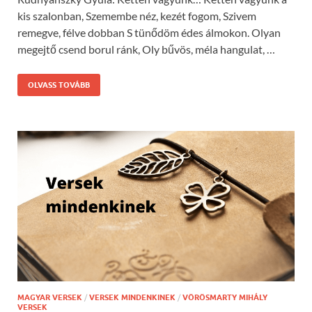
kis szalonban, Szemembe néz, kezét fogom, Szivem
remegve, félve dobban S tünődöm édes álmokon. Olyan
megejtő csend borul ránk, Oly bűvös, méla hangulat, …
OLVASS TOVÁBB
MAGYAR VERSEK
/
VERSEK MINDENKINEK
/
VÖRÖSMARTY MIHÁLY
VERSEK