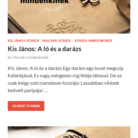
KIS JÁNOS VERSEK
/
MAGYAR VERSEK
/
VERSEK MINDENKINEK
Kis János: A ló és a darázs
by
Versek mindenkinek
Kis János: A ló és a darázs Egy darázs egy lovat megcsíp
fullánkjával, Ez nagy mérgesen rúg feléje lábával; De ez
csak imígy szól csendesen hozzája: Lassabban vitézek
kedvelt paripája! …
OLVASS TOVÁBB