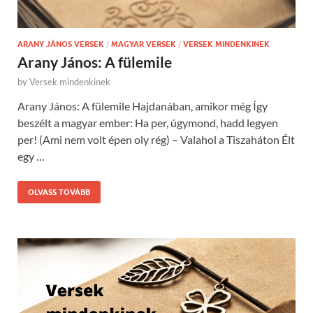
ARANY JÁNOS VERSEK
/
MAGYAR VERSEK
/
VERSEK MINDENKINEK
Arany János: A fülemile
by
Versek mindenkinek
Arany János: A fülemile Hajdanában, amikor még Így
beszélt a magyar ember: Ha per, úgymond, hadd legyen
per! (Ami nem volt épen oly rég) – Valahol a Tiszaháton Élt
egy …
OLVASS TOVÁBB