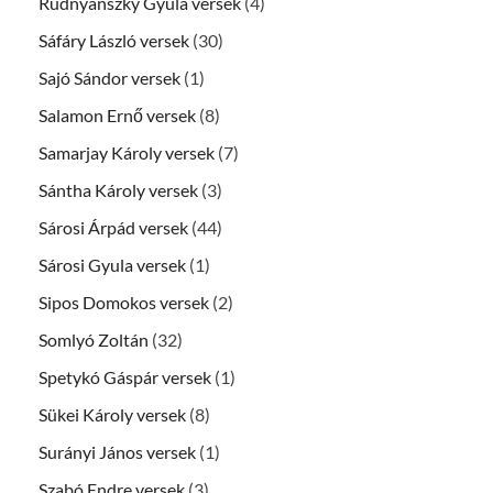
Rudnyánszky Gyula versek
(4)
Sáfáry László versek
(30)
Sajó Sándor versek
(1)
Salamon Ernő versek
(8)
Samarjay Károly versek
(7)
Sántha Károly versek
(3)
Sárosi Árpád versek
(44)
Sárosi Gyula versek
(1)
Sipos Domokos versek
(2)
Somlyó Zoltán
(32)
Spetykó Gáspár versek
(1)
Sükei Károly versek
(8)
Surányi János versek
(1)
Szabó Endre versek
(3)