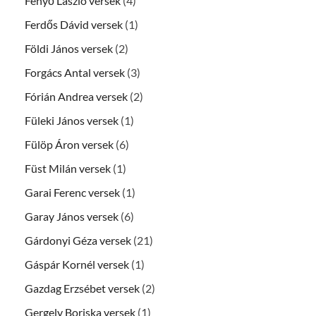
Fenyő László versek
(4)
Ferdős Dávid versek
(1)
Földi János versek
(2)
Forgács Antal versek
(3)
Fórián Andrea versek
(2)
Füleki János versek
(1)
Fülöp Áron versek
(6)
Füst Milán versek
(1)
Garai Ferenc versek
(1)
Garay János versek
(6)
Gárdonyi Géza versek
(21)
Gáspár Kornél versek
(1)
Gazdag Erzsébet versek
(2)
Gergely Boriska versek
(1)