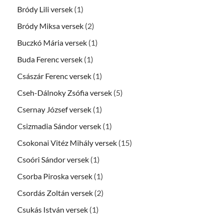
Bródy Lili versek
(1)
Bródy Miksa versek
(2)
Buczkó Mária versek
(1)
Buda Ferenc versek
(1)
Császár Ferenc versek
(1)
Cseh-Dálnoky Zsófia versek
(5)
Csernay József versek
(1)
Csizmadia Sándor versek
(1)
Csokonai Vitéz Mihály versek
(15)
Csoóri Sándor versek
(1)
Csorba Piroska versek
(1)
Csordás Zoltán versek
(2)
Csukás István versek
(1)