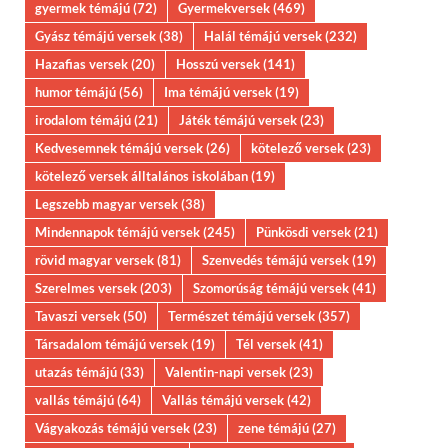
gyermek témájú
(72)
Gyermekversek
(469)
Gyász témájú versek
(38)
Halál témájú versek
(232)
Hazafias versek
(20)
Hosszú versek
(141)
humor témájú
(56)
Ima témájú versek
(19)
irodalom témájú
(21)
Játék témájú versek
(23)
Kedvesemnek témájú versek
(26)
kötelező versek
(23)
kötelező versek álltalános iskolában
(19)
Legszebb magyar versek
(38)
Mindennapok témájú versek
(245)
Pünkösdi versek
(21)
rövid magyar versek
(81)
Szenvedés témájú versek
(19)
Szerelmes versek
(203)
Szomorúság témájú versek
(41)
Tavaszi versek
(50)
Természet témájú versek
(357)
Társadalom témájú versek
(19)
Tél versek
(41)
utazás témájú
(33)
Valentin-napi versek
(23)
vallás témájú
(64)
Vallás témájú versek
(42)
Vágyakozás témájú versek
(23)
zene témájú
(27)