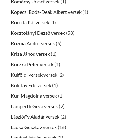
Komócsy József versek
(1)
Köpeczi Boóz-Deák Albert versek
(1)
Koroda Pál versek
(1)
Kosztolányi Dezső versek
(58)
Kozma Andor versek
(5)
Kriza János versek
(1)
Kuczka Péter versek
(1)
Külföldi versek versek
(2)
Kuliffay Ede versek
(1)
Kun Magdolna versek
(1)
Lampérth Géza versek
(2)
Lászlóffy Aladár versek
(2)
Lauka Gusztáv versek
(16)
Lendvai István versek
(3)