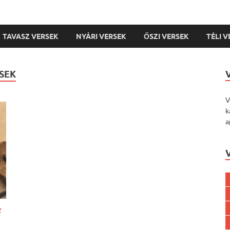
TAVASZ VERSEK
NYÁRI VERSEK
ŐSZI VERSEK
TÉLI 
SEK
V
k
a
Z