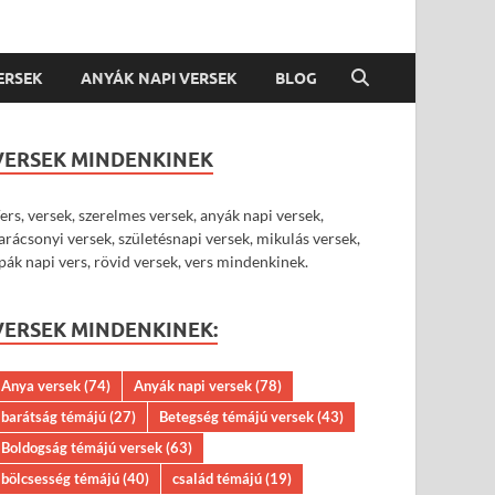
VERSEK
ANYÁK NAPI VERSEK
BLOG
VERSEK MINDENKINEK
ers, versek, szerelmes versek, anyák napi versek,
arácsonyi versek, születésnapi versek, mikulás versek,
pák napi vers, rövid versek, vers mindenkinek.
VERSEK MINDENKINEK:
Anya versek
(74)
Anyák napi versek
(78)
barátság témájú
(27)
Betegség témájú versek
(43)
Boldogság témájú versek
(63)
bölcsesség témájú
(40)
család témájú
(19)