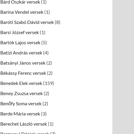
Bárd Oszkár versek
(1)
Barina Vendel versek
(1)
Baróti Szabó Dávid versek
(8)
Barsi József versek
(1)
Bartók Lajos versek
(5)
Batízi András versek
(4)
Batsányi János versek
(2)
Békássy Ferenc versek
(2)
Benedek Elek versek
(159)
Beney Zsuzsa versek
(2)
Benőfy Soma versek
(2)
Berde Mária versek
(3)
Berechet László versek
(1)
Berzsenyi Dániel versek
(7)