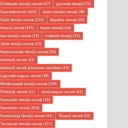
Emlékezés témájú versek
(27)
gyermek témájú
(72)
Gyermekversek
(469)
Gyász témájú versek
(38)
Halál témájú versek
(232)
Hazafias versek
(20)
Hosszú versek
(141)
humor témájú
(56)
Ima témájú versek
(19)
irodalom témájú
(21)
Játék témájú versek
(23)
Kedvesemnek témájú versek
(26)
kötelező versek
(23)
kötelező versek álltalános iskolában
(19)
Legszebb magyar versek
(38)
Mindennapok témájú versek
(245)
Pünkösdi versek
(21)
rövid magyar versek
(81)
Szenvedés témájú versek
(19)
Szerelmes versek
(203)
Szomorúság témájú versek
(41)
Tavaszi versek
(50)
Természet témájú versek
(357)