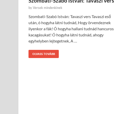
Szombati-Szabó István: Tavaszi vers
by
Versek mindenkinek
Szombati-Szabó István: Tavaszi vers Tavaszi eső
után, ó hogyha látni tudnád, Hogy örvendeznek
ilyenkor a fák! Ó hogyha hallani tudnád hancuros
kacagásukat! Ó hogyha látni tudnád, ahogy
egyhelyben lejtegetnek, A …
OLVASS TOVÁBB