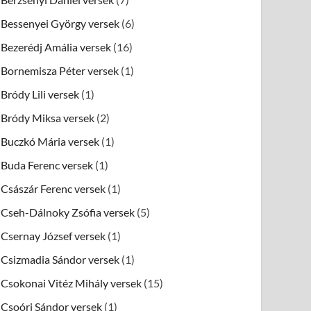
Bessenyei György versek
(6)
Bezerédj Amália versek
(16)
Bornemisza Péter versek
(1)
Bródy Lili versek
(1)
Bródy Miksa versek
(2)
Buczkó Mária versek
(1)
Buda Ferenc versek
(1)
Császár Ferenc versek
(1)
Cseh-Dálnoky Zsófia versek
(5)
Csernay József versek
(1)
Csizmadia Sándor versek
(1)
Csokonai Vitéz Mihály versek
(15)
Csoóri Sándor versek
(1)