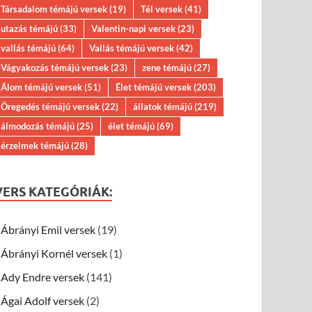
Társadalom témájú versek
(19)
Tél versek
(41)
utazás témájú
(33)
Valentin-napi versek
(23)
vallás témájú
(64)
Vallás témájú versek
(42)
Vágyakozás témájú versek
(23)
zene témájú
(27)
Álom témájú versek
(51)
Élet témájú versek
(203)
Öregedés témájú versek
(22)
állatok témájú
(219)
álmodozás témájú
(25)
élet témájú
(69)
érzelmek témájú
(28)
VERS KATEGÓRIÁK:
Ábrányi Emil versek
(19)
Ábrányi Kornél versek
(1)
Ady Endre versek
(141)
Ágai Adolf versek
(2)