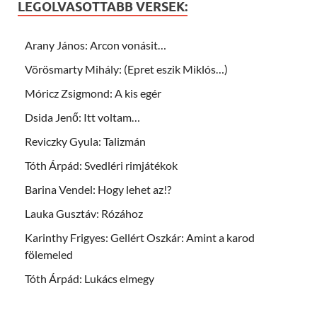
LEGOLVASOTTABB VERSEK:
Arany János: Arcon vonásit…
Vörösmarty Mihály: (Epret eszik Miklós…)
Móricz Zsigmond: A kis egér
Dsida Jenő: Itt voltam…
Reviczky Gyula: Talizmán
Tóth Árpád: Svedléri rimjátékok
Barina Vendel: Hogy lehet az!?
Lauka Gusztáv: Rózához
Karinthy Frigyes: Gellért Oszkár: Amint a karod
fölemeled
Tóth Árpád: Lukács elmegy