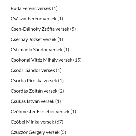
Buda Ferenc versek
(1)
Császár Ferenc versek
(1)
Cseh-Dálnoky Zsófia versek
(5)
Csernay József versek
(1)
Csizmadia Sándor versek
(1)
Csokonai Vitéz Mihály versek
(15)
Csoóri Sándor versek
(1)
Csorba Piroska versek
(1)
Csordás Zoltán versek
(2)
Csukás István versek
(1)
Czéhmester Erzsébet versek
(1)
Czóbel Minka versek
(67)
Czuczor Gergely versek
(5)