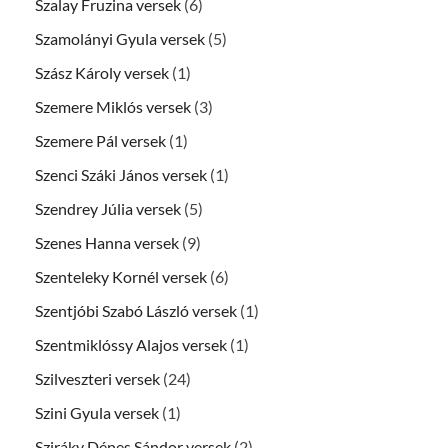
Szalay Fruzina versek
(6)
Szamolányi Gyula versek
(5)
Szász Károly versek
(1)
Szemere Miklós versek
(3)
Szemere Pál versek
(1)
Szenci Száki János versek
(1)
Szendrey Júlia versek
(5)
Szenes Hanna versek
(9)
Szenteleky Kornél versek
(6)
Szentjóbi Szabó László versek
(1)
Szentmiklóssy Alajos versek
(1)
Szilveszteri versek
(24)
Szini Gyula versek
(1)
Sziráky Dénes Sándor versek
(2)