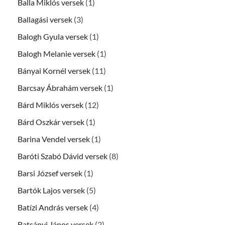
Balla Miklós versek
(1)
Ballagási versek
(3)
Balogh Gyula versek
(1)
Balogh Melanie versek
(1)
Bányai Kornél versek
(11)
Barcsay Ábrahám versek
(1)
Bárd Miklós versek
(12)
Bárd Oszkár versek
(1)
Barina Vendel versek
(1)
Baróti Szabó Dávid versek
(8)
Barsi József versek
(1)
Bartók Lajos versek
(5)
Batízi András versek
(4)
Batsányi János versek
(2)