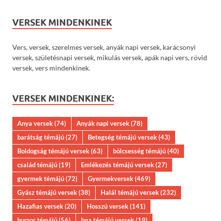
VERSEK MINDENKINEK
Vers, versek, szerelmes versek, anyák napi versek, karácsonyi
versek, születésnapi versek, mikulás versek, apák napi vers, rövid
versek, vers mindenkinek.
VERSEK MINDENKINEK:
Anya versek
(74)
Anyák napi versek
(78)
barátság témájú
(27)
Betegség témájú versek
(43)
Boldogság témájú versek
(63)
bölcsesség témájú
(40)
család témájú
(19)
Emlékezés témájú versek
(27)
gyermek témájú
(72)
Gyermekversek
(469)
Gyász témájú versek
(38)
Halál témájú versek
(232)
Hazafias versek
(20)
Hosszú versek
(141)
humor témájú
(56)
Ima témájú versek
(19)