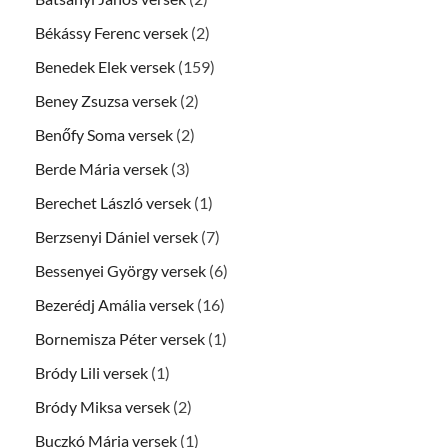
Békássy Ferenc versek
(2)
Benedek Elek versek
(159)
Beney Zsuzsa versek
(2)
Benőfy Soma versek
(2)
Berde Mária versek
(3)
Berechet László versek
(1)
Berzsenyi Dániel versek
(7)
Bessenyei György versek
(6)
Bezerédj Amália versek
(16)
Bornemisza Péter versek
(1)
Bródy Lili versek
(1)
Bródy Miksa versek
(2)
Buczkó Mária versek
(1)