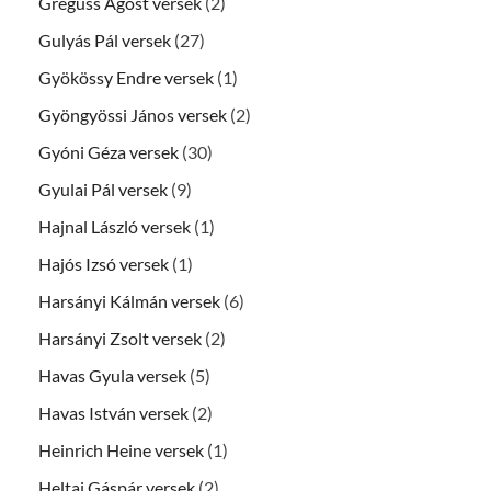
Greguss Ágost versek
(2)
Gulyás Pál versek
(27)
Gyökössy Endre versek
(1)
Gyöngyössi János versek
(2)
Gyóni Géza versek
(30)
Gyulai Pál versek
(9)
Hajnal László versek
(1)
Hajós Izsó versek
(1)
Harsányi Kálmán versek
(6)
Harsányi Zsolt versek
(2)
Havas Gyula versek
(5)
Havas István versek
(2)
Heinrich Heine versek
(1)
Heltai Gáspár versek
(2)