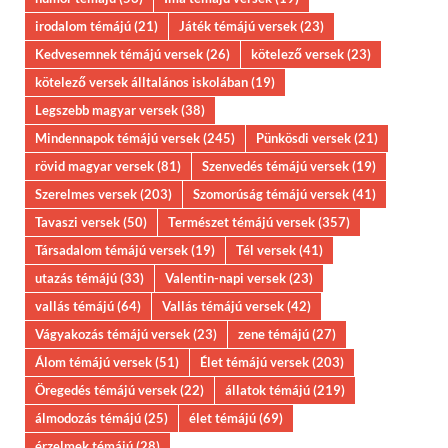
irodalom témájú
(21)
Játék témájú versek
(23)
Kedvesemnek témájú versek
(26)
kötelező versek
(23)
kötelező versek álltalános iskolában
(19)
Legszebb magyar versek
(38)
Mindennapok témájú versek
(245)
Pünkösdi versek
(21)
rövid magyar versek
(81)
Szenvedés témájú versek
(19)
Szerelmes versek
(203)
Szomorúság témájú versek
(41)
Tavaszi versek
(50)
Természet témájú versek
(357)
Társadalom témájú versek
(19)
Tél versek
(41)
utazás témájú
(33)
Valentin-napi versek
(23)
vallás témájú
(64)
Vallás témájú versek
(42)
Vágyakozás témájú versek
(23)
zene témájú
(27)
Álom témájú versek
(51)
Élet témájú versek
(203)
Öregedés témájú versek
(22)
állatok témájú
(219)
álmodozás témájú
(25)
élet témájú
(69)
érzelmek témájú
(28)