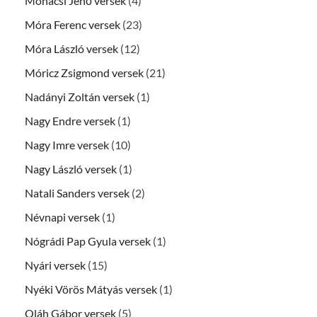
Mohácsi Jenő versek
(4)
Móra Ferenc versek
(23)
Móra László versek
(12)
Móricz Zsigmond versek
(21)
Nadányi Zoltán versek
(1)
Nagy Endre versek
(1)
Nagy Imre versek
(10)
Nagy László versek
(1)
Natali Sanders versek
(2)
Névnapi versek
(1)
Nógrádi Pap Gyula versek
(1)
Nyári versek
(15)
Nyéki Vörös Mátyás versek
(1)
Oláh Gábor versek
(5)