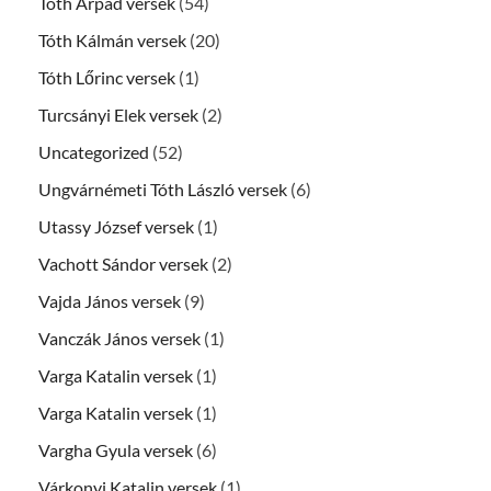
Tóth Árpád versek
(54)
Tóth Kálmán versek
(20)
Tóth Lőrinc versek
(1)
Turcsányi Elek versek
(2)
Uncategorized
(52)
Ungvárnémeti Tóth László versek
(6)
Utassy József versek
(1)
Vachott Sándor versek
(2)
Vajda János versek
(9)
Vanczák János versek
(1)
Varga Katalin versek
(1)
Varga Katalin versek
(1)
Vargha Gyula versek
(6)
Várkonyi Katalin versek
(1)