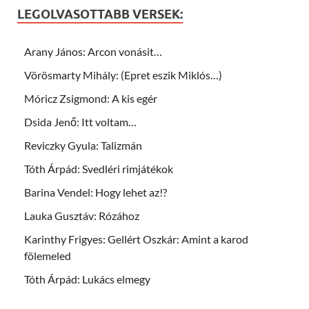
LEGOLVASOTTABB VERSEK:
Arany János: Arcon vonásit…
Vörösmarty Mihály: (Epret eszik Miklós…)
Móricz Zsigmond: A kis egér
Dsida Jenő: Itt voltam…
Reviczky Gyula: Talizmán
Tóth Árpád: Svedléri rimjátékok
Barina Vendel: Hogy lehet az!?
Lauka Gusztáv: Rózához
Karinthy Frigyes: Gellért Oszkár: Amint a karod
fölemeled
Tóth Árpád: Lukács elmegy