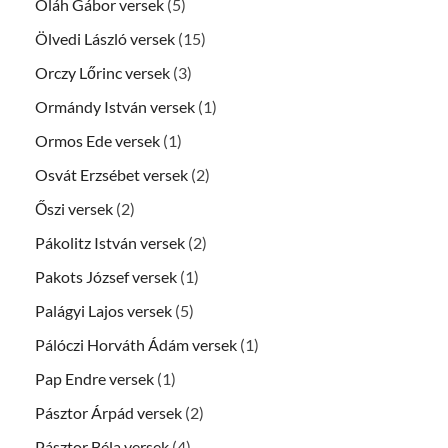
Oláh Gábor versek
(5)
Ölvedi László versek
(15)
Orczy Lőrinc versek
(3)
Ormándy István versek
(1)
Ormos Ede versek
(1)
Osvát Erzsébet versek
(2)
Őszi versek
(2)
Pákolitz István versek
(2)
Pakots József versek
(1)
Palágyi Lajos versek
(5)
Pálóczi Horváth Ádám versek
(1)
Pap Endre versek
(1)
Pásztor Árpád versek
(2)
Pásztor Béla versek
(4)