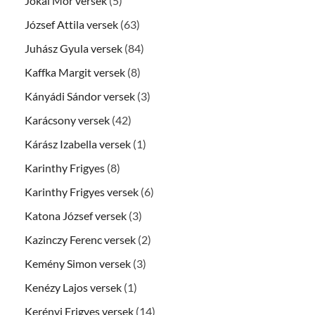
Jókai Mór versek
(5)
József Attila versek
(63)
Juhász Gyula versek
(84)
Kaffka Margit versek
(8)
Kányádi Sándor versek
(3)
Karácsony versek
(42)
Kárász Izabella versek
(1)
Karinthy Frigyes
(8)
Karinthy Frigyes versek
(6)
Katona József versek
(3)
Kazinczy Ferenc versek
(2)
Kemény Simon versek
(3)
Kenézy Lajos versek
(1)
Kerényi Frigyes versek
(14)