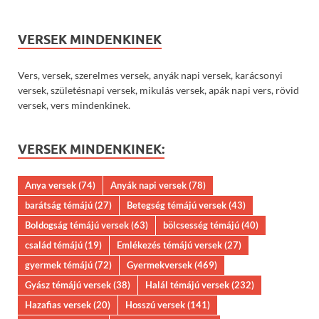
VERSEK MINDENKINEK
Vers, versek, szerelmes versek, anyák napi versek, karácsonyi
versek, születésnapi versek, mikulás versek, apák napi vers, rövid
versek, vers mindenkinek.
VERSEK MINDENKINEK:
Anya versek
(74)
Anyák napi versek
(78)
barátság témájú
(27)
Betegség témájú versek
(43)
Boldogság témájú versek
(63)
bölcsesség témájú
(40)
család témájú
(19)
Emlékezés témájú versek
(27)
gyermek témájú
(72)
Gyermekversek
(469)
Gyász témájú versek
(38)
Halál témájú versek
(232)
Hazafias versek
(20)
Hosszú versek
(141)