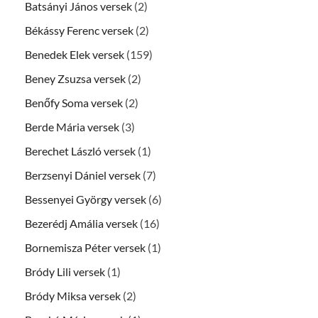
Batsányi János versek
(2)
Békássy Ferenc versek
(2)
Benedek Elek versek
(159)
Beney Zsuzsa versek
(2)
Benőfy Soma versek
(2)
Berde Mária versek
(3)
Berechet László versek
(1)
Berzsenyi Dániel versek
(7)
Bessenyei György versek
(6)
Bezerédj Amália versek
(16)
Bornemisza Péter versek
(1)
Bródy Lili versek
(1)
Bródy Miksa versek
(2)