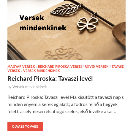
MAGYAR VERSEK
/
REICHARD PIROSKA VERSEI
/
RÖVID VERSEK
/
TAVASZ
VERSEK
/
VERSEK MINDENKINEK
Reichard Piroska: Tavaszi levél
by
Versek mindenkinek
Reichard Piroska: Tavaszi levél Ma kisütött a tavaszi nap s
minden enyém a kerek ég alatt; a fodros felhő a hegyek
felett, a selymesen elsuhogó szelek, első levélke a tar …
OLVASS TOVÁBB