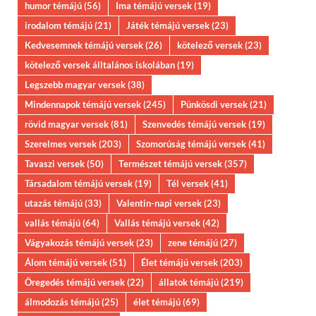
humor témájú
(56)
Ima témájú versek
(19)
irodalom témájú
(21)
Játék témájú versek
(23)
Kedvesemnek témájú versek
(26)
kötelező versek
(23)
kötelező versek álltalános iskolában
(19)
Legszebb magyar versek
(38)
Mindennapok témájú versek
(245)
Pünkösdi versek
(21)
rövid magyar versek
(81)
Szenvedés témájú versek
(19)
Szerelmes versek
(203)
Szomorúság témájú versek
(41)
Tavaszi versek
(50)
Természet témájú versek
(357)
Társadalom témájú versek
(19)
Tél versek
(41)
utazás témájú
(33)
Valentin-napi versek
(23)
vallás témájú
(64)
Vallás témájú versek
(42)
Vágyakozás témájú versek
(23)
zene témájú
(27)
Álom témájú versek
(51)
Élet témájú versek
(203)
Öregedés témájú versek
(22)
állatok témájú
(219)
álmodozás témájú
(25)
élet témájú
(69)