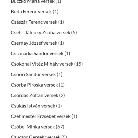
Buczkó Mária versek
(1)
Buda Ferenc versek
(1)
Császár Ferenc versek
(1)
Cseh-Dálnoky Zsófia versek
(5)
Csernay József versek
(1)
Csizmadia Sándor versek
(1)
Csokonai Vitéz Mihály versek
(15)
Csoóri Sándor versek
(1)
Csorba Piroska versek
(1)
Csordás Zoltán versek
(2)
Csukás István versek
(1)
Czéhmester Erzsébet versek
(1)
Czóbel Minka versek
(67)
Czuczor Gergely versek
(5)