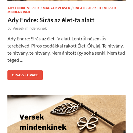
ADY ENDRE VERSEK
/
MAGYAR VERSEK
/
UNCATEGORIZED
/
VERSEK
MINDENKINEK
Ady Endre: Sirás az élet-fa alatt
by
Versek mindenkinek
Ady Endre: Sirás az élet-fa alatt Lentről nézem ős
terebélyed, Piros csodákkal rakott Élet. Óh, jaj, Te hitvány,
te hitvány, te hitvány. Nem áhitott így soha senki, Nem tud
téged …
OLVASS TOVÁBB