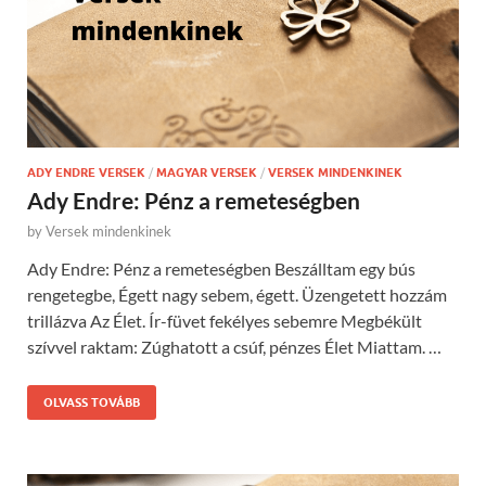
ADY ENDRE VERSEK
/
MAGYAR VERSEK
/
VERSEK MINDENKINEK
Ady Endre: Pénz a remeteségben
by
Versek mindenkinek
Ady Endre: Pénz a remeteségben Beszálltam egy bús
rengetegbe, Égett nagy sebem, égett. Üzengetett hozzám
trillázva Az Élet. Ír-füvet fekélyes sebemre Megbékült
szívvel raktam: Zúghatott a csúf, pénzes Élet Miattam. …
OLVASS TOVÁBB