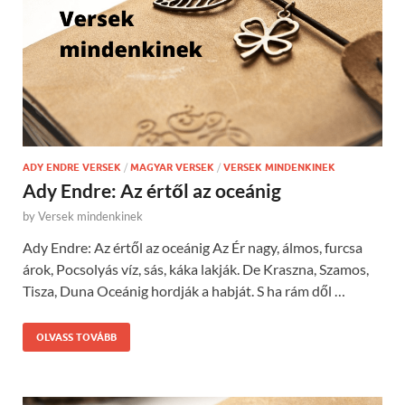
ADY ENDRE VERSEK
/
MAGYAR VERSEK
/
VERSEK MINDENKINEK
Ady Endre: Az értől az oceánig
by
Versek mindenkinek
Ady Endre: Az értől az oceánig Az Ér nagy, álmos, furcsa
árok, Pocsolyás víz, sás, káka lakják. De Kraszna, Szamos,
Tisza, Duna Oceánig hordják a habját. S ha rám dől …
OLVASS TOVÁBB