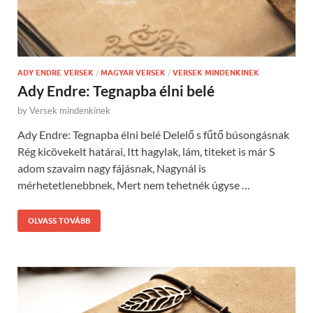
ADY ENDRE VERSEK
/
MAGYAR VERSEK
/
VERSEK MINDENKINEK
Ady Endre: Tegnapba élni belé
by
Versek mindenkinek
Ady Endre: Tegnapba élni belé Delelő s fűtő búsongásnak
Rég kicövekelt határai, Itt hagylak, lám, titeket is már S
adom szavaim nagy fájásnak, Nagynál is
mérhetetlenebbnek, Mert nem tehetnék úgyse …
OLVASS TOVÁBB