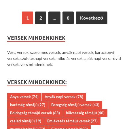
1
2
…
8
Következő
VERSEK MINDENKINEK
Vers, versek, szerelmes versek, anyák napi versek, karácsonyi
versek, születésnapi versek, mikulás versek, apák napi vers, rövid
versek, vers mindenkinek.
VERSEK MINDENKINEK:
Anya versek
(74)
Anyák napi versek
(78)
barátság témájú
(27)
Betegség témájú versek
(43)
Boldogság témájú versek
(63)
bölcsesség témájú
(40)
család témájú
(19)
Emlékezés témájú versek
(27)
gyermek témájú
(72)
Gyermekversek
(469)