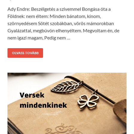
Ady Endre: Beszélgetés a szivemmel Bongása óta a
Földnek: nem éltem: Minden bánatom, kínom,
szörnyedésem Sötét szobákban, vörös mámorokban
Gyalázattal, megbúvón elhenyéltem. Megvoltam én, de
nem igazi magam, Pedig nem …
OLVASS TOVÁBB