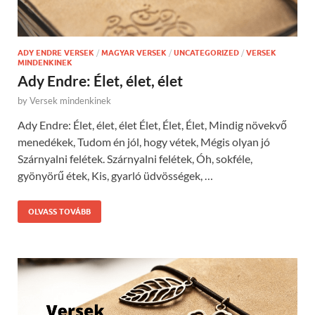
ADY ENDRE VERSEK
/
MAGYAR VERSEK
/
UNCATEGORIZED
/
VERSEK
MINDENKINEK
Ady Endre: Élet, élet, élet
by
Versek mindenkinek
Ady Endre: Élet, élet, élet Élet, Élet, Élet, Mindig növekvő
menedékek, Tudom én jól, hogy vétek, Mégis olyan jó
Szárnyalni felétek. Szárnyalni felétek, Óh, sokféle,
gyönyörű étek, Kis, gyarló üdvösségek, …
OLVASS TOVÁBB