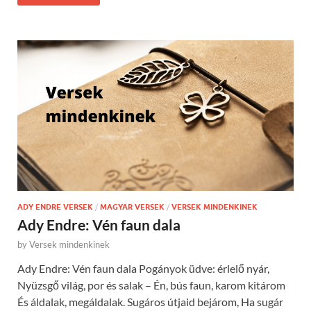
ADY ENDRE VERSEK
/
MAGYAR VERSEK
/
VERSEK MINDENKINEK
Ady Endre: Vén faun dala
by
Versek mindenkinek
Ady Endre: Vén faun dala Pogányok üdve: érlelő nyár,
Nyüzsgő világ, por és salak – Én, bús faun, karom kitárom
És áldalak, megáldalak. Sugáros útjaid bejárom, Ha sugár