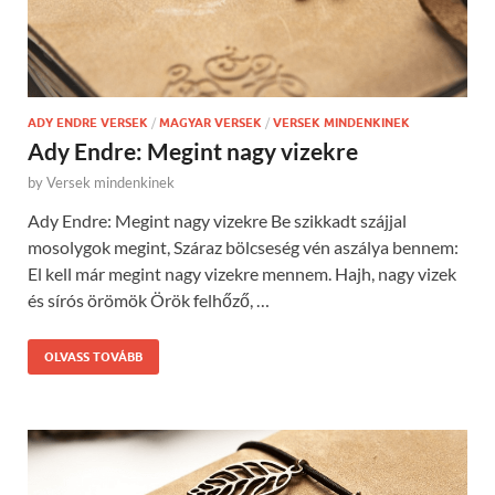
ADY ENDRE VERSEK
/
MAGYAR VERSEK
/
VERSEK MINDENKINEK
Ady Endre: Megint nagy vizekre
by
Versek mindenkinek
Ady Endre: Megint nagy vizekre Be szikkadt szájjal
mosolygok megint, Száraz bölcseség vén aszálya bennem:
El kell már megint nagy vizekre mennem. Hajh, nagy vizek
és sírós örömök Örök felhőző, …
OLVASS TOVÁBB