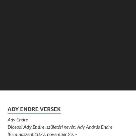
ADY ENDRE VERSEK
Ady Endre
Diósadi
Ady Endre
, születési nevén:
Ady András Endre
(Érmindszent,1877. november 22. –