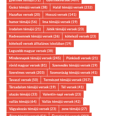
Gyász témájú versek
(38)
Halál témájú versek
(232)
Hazafias versek
(20)
Hosszú versek
(141)
humor témájú
(56)
Ima témájú versek
(19)
irodalom témájú
(21)
Játék témájú versek
(23)
Kedvesemnek témájú versek
(26)
kötelező versek
(23)
kötelező versek álltalános iskolában
(19)
Legszebb magyar versek
(38)
Mindennapok témájú versek
(245)
Pünkösdi versek
(21)
rövid magyar versek
(81)
Szenvedés témájú versek
(19)
Szerelmes versek
(203)
Szomorúság témájú versek
(41)
Tavaszi versek
(50)
Természet témájú versek
(357)
Társadalom témájú versek
(19)
Tél versek
(41)
utazás témájú
(33)
Valentin-napi versek
(23)
vallás témájú
(64)
Vallás témájú versek
(42)
Vágyakozás témájú versek
(23)
zene témájú
(27)
Álom témájú versek
(51)
Élet témájú versek
(203)