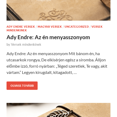
ADY ENDRE VERSEK
/
MAGYAR VERSEK
/
UNCATEGORIZED
/
VERSEK
MINDENKINEK
Ady Endre: Az én menyasszonyom
by
Versek mindenkinek
Ady Endre: Az én menyasszonyom Mit bánom én, ha
utcasarkok rongya, De elkisérjen egész a síromba. Álljon
előmbe izzó, forró nyárban: „Téged szeretlek, Te vagy, akit
vártam.” Legyen kirugdalt, kitagadott, …
OLVASS TOVÁBB