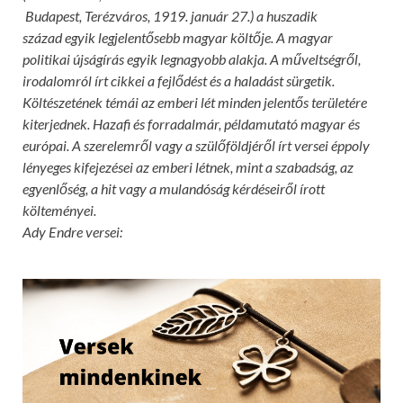
Budapest, Terézváros, 1919. január 27.) a huszadik
század egyik legjelentősebb magyar költője. A magyar
politikai újságírás egyik legnagyobb alakja. A műveltségről,
irodalomról írt cikkei a fejlődést és a haladást sürgetik.
Költészetének témái az emberi lét minden jelentős területére
kiterjednek. Hazafi és forradalmár, példamutató magyar és
európai. A szerelemről vagy a szülőföldjéről írt versei éppoly
lényeges kifejezései az emberi létnek, mint a szabadság, az
egyenlőség, a hit vagy a mulandóság kérdéseiről írott
költeményei.
Ady Endre versei: