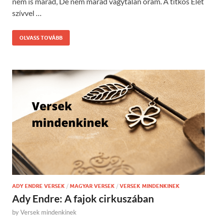
nem is marad, De nem marad vágytalan órám. A titkos Élet
szívvel …
OLVASS TOVÁBB
ADY ENDRE VERSEK
/
MAGYAR VERSEK
/
VERSEK MINDENKINEK
Ady Endre: A fajok cirkuszában
by
Versek mindenkinek