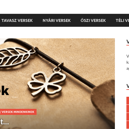
TAVASZ VERSEK
NYÁRI VERSEK
ŐSZI VERSEK
TÉLI 
V
k
a
INEK
/
VÖRÖSMARTY MIHÁLY VERSEK
et eszik Miklós…)