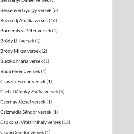
Bessenyei György versek
(6)
Bezerédj Amália versek
(16)
Bornemisza Péter versek
(1)
Bródy Lili versek
(1)
Bródy Miksa versek
(2)
Buczkó Mária versek
(1)
Buda Ferenc versek
(1)
Császár Ferenc versek
(1)
Cseh-Dálnoky Zsófia versek
(5)
Csernay József versek
(1)
Csizmadia Sándor versek
(1)
Csokonai Vitéz Mihály versek
(15)
Csoóri Sándor versek
(1)