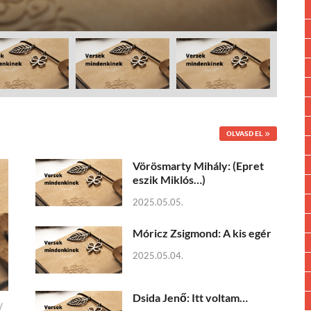
OLVASD EL
Vörösmarty Mihály: (Epret
eszik Miklós…)
2025.05.05.
Móricz Zsigmond: A kis egér
2025.05.04.
Dsida Jenő: Itt voltam…
/