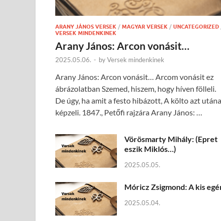
ARANY JÁNOS VERSEK
/
MAGYAR VERSEK
/
UNCATEGORIZED
VERSEK MINDENKINEK
Arany János: Arcon vonásit…
2025.05.06.
-
by
Versek mindenkinek
Arany János: Arcon vonásit… Arcom vonásit ez
ábrázolatban Szemed, hiszem, hogy híven fölleli.
De úgy, ha amit a festo hibázott, A költo azt után
képzeli. 1847., Petőfi rajzára Arany János: …
Vörösmarty Mihály: (Epret
eszik Miklós…)
2025.05.05.
Móricz Zsigmond: A kis egé
2025.05.04.