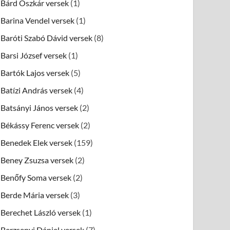
Bárd Oszkár versek
(1)
Barina Vendel versek
(1)
Baróti Szabó Dávid versek
(8)
Barsi József versek
(1)
Bartók Lajos versek
(5)
Batízi András versek
(4)
Batsányi János versek
(2)
Békássy Ferenc versek
(2)
Benedek Elek versek
(159)
Beney Zsuzsa versek
(2)
Benőfy Soma versek
(2)
Berde Mária versek
(3)
Berechet László versek
(1)
Berzsenyi Dániel versek
(7)