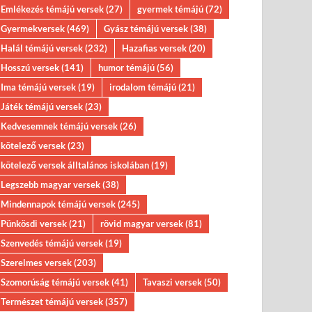
2025.05.04.
-
by
Versek mindenkinek
Emlékezés témájú versek
(27)
gyermek témájú
(72)
Gyermekversek
(469)
Gyász témájú versek
(38)
Halál témájú versek
(232)
Hazafias versek
(20)
Hosszú versek
(141)
humor témájú
(56)
Ima témájú versek
(19)
irodalom témájú
(21)
Játék témájú versek
(23)
Kedvesemnek témájú versek
(26)
kötelező versek
(23)
kötelező versek álltalános iskolában
(19)
Legszebb magyar versek
(38)
Mindennapok témájú versek
(245)
Pünkösdi versek
(21)
rövid magyar versek
(81)
Szenvedés témájú versek
(19)
Szerelmes versek
(203)
Szomorúság témájú versek
(41)
Tavaszi versek
(50)
Természet témájú versek
(357)