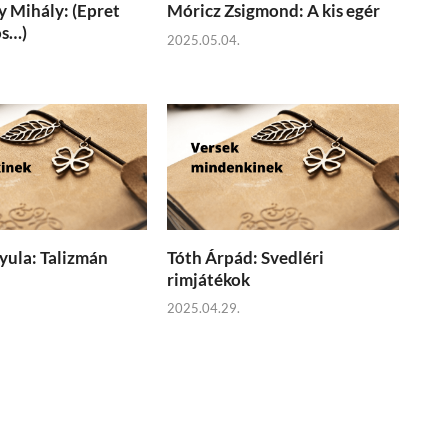
 Mihály: (Epret
Móricz Zsigmond: A kis egér
ós…)
2025.05.04.
yula: Talizmán
Tóth Árpád: Svedléri
rimjátékok
2025.04.29.