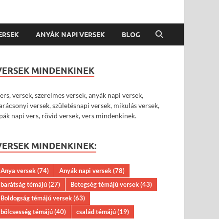
VERSEK
ANYÁK NAPI VERSEK
BLOG
VERSEK MINDENKINEK
ers, versek, szerelmes versek, anyák napi versek,
arácsonyi versek, születésnapi versek, mikulás versek,
pák napi vers, rövid versek, vers mindenkinek.
VERSEK MINDENKINEK:
Anya versek
(74)
Anyák napi versek
(78)
barátság témájú
(27)
Betegség témájú versek
(43)
MAGYAR VERSEK
/
MÓRICZ ZSIGMOND VERSEK
/
UNCATEGORIZED
/
VERSEK MINDENKINE
Boldogság témájú versek
(63)
Móricz Zsigmond: A kis egér
bölcsesség témájú
(40)
család témájú
(19)