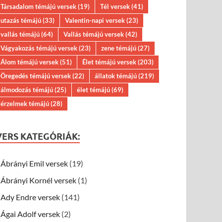
Társadalom témájú versek
(19)
Tél versek
(41)
utazás témájú
(33)
Valentin-napi versek
(23)
vallás témájú
(64)
Vallás témájú versek
(42)
Vágyakozás témájú versek
(23)
zene témájú
(27)
Álom témájú versek
(51)
Élet témájú versek
(203)
Öregedés témájú versek
(22)
állatok témájú
(219)
álmodozás témájú
(25)
élet témájú
(69)
érzelmek témájú
(28)
VERS KATEGÓRIÁK:
Ábrányi Emil versek
(19)
Ábrányi Kornél versek
(1)
Ady Endre versek
(141)
Ágai Adolf versek
(2)