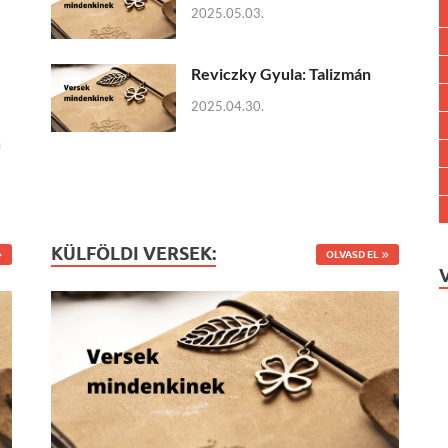
2025.05.03.
Reviczky Gyula: Talizmán
2025.04.30.
a
KÜLFÖLDI VERSEK:
OLVASD EL