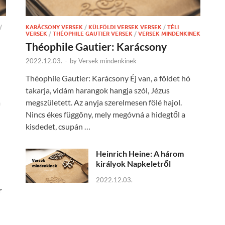
/
KARÁCSONY VERSEK
/
KÜLFÖLDI VERSEK VERSEK
/
TÉLI
VERSEK
/
THÉOPHILE GAUTIER VERSEK
/
VERSEK MINDENKINEK
Théophile Gautier: Karácsony
2022.12.03.
-
by
Versek mindenkinek
Théophile Gautier: Karácsony Éj van, a földet hó
takarja, vidám harangok hangja szól, Jézus
a
megszületett. Az anyja szerelmesen fölé hajol.
Nincs ékes függöny, mely megóvná a hidegtől a
kisdedet, csupán …
Heinrich Heine: A három
királyok Napkeletről
2022.12.03.
r