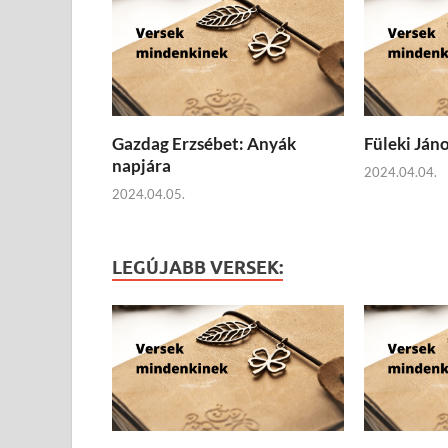
Gazdag Erzsébet: Anyák
Füleki Ján
napjára
2024.04.04.
2024.04.05.
LEGÚJABB VERSEK: