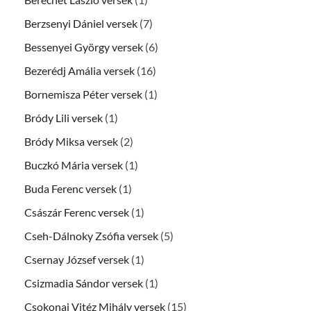
Berzsenyi Dániel versek
(7)
Bessenyei György versek
(6)
Bezerédj Amália versek
(16)
Bornemisza Péter versek
(1)
Bródy Lili versek
(1)
Bródy Miksa versek
(2)
Buczkó Mária versek
(1)
Buda Ferenc versek
(1)
Császár Ferenc versek
(1)
Cseh-Dálnoky Zsófia versek
(5)
Csernay József versek
(1)
Csizmadia Sándor versek
(1)
Csokonai Vitéz Mihály versek
(15)