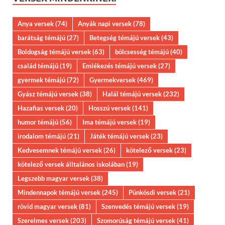
Anya versek
(74)
Anyák napi versek
(78)
barátság témájú
(27)
Betegség témájú versek
(43)
Boldogság témájú versek
(63)
bölcsesség témájú
(40)
család témájú
(19)
Emlékezés témájú versek
(27)
gyermek témájú
(72)
Gyermekversek
(469)
Gyász témájú versek
(38)
Halál témájú versek
(232)
Hazafias versek
(20)
Hosszú versek
(141)
humor témájú
(56)
Ima témájú versek
(19)
irodalom témájú
(21)
Játék témájú versek
(23)
Kedvesemnek témájú versek
(26)
kötelező versek
(23)
kötelező versek álltalános iskolában
(19)
Legszebb magyar versek
(38)
Mindennapok témájú versek
(245)
Pünkösdi versek
(21)
rövid magyar versek
(81)
Szenvedés témájú versek
(19)
Szerelmes versek
(203)
Szomorúság témájú versek
(41)