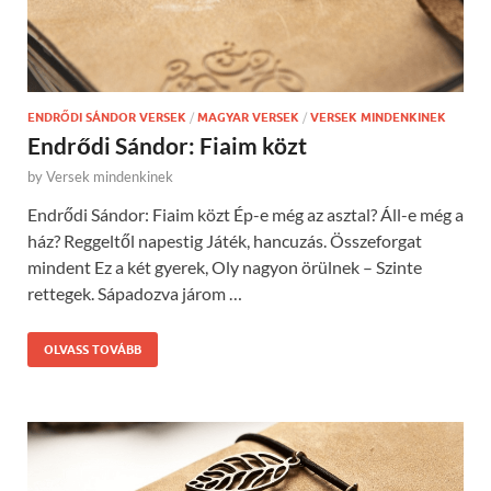
ENDRŐDI SÁNDOR VERSEK
/
MAGYAR VERSEK
/
VERSEK MINDENKINEK
Endrődi Sándor: Fiaim közt
by
Versek mindenkinek
Endrődi Sándor: Fiaim közt Ép-e még az asztal? Áll-e még a
ház? Reggeltől napestig Játék, hancuzás. Összeforgat
mindent Ez a két gyerek, Oly nagyon örülnek – Szinte
rettegek. Sápadozva járom …
OLVASS TOVÁBB