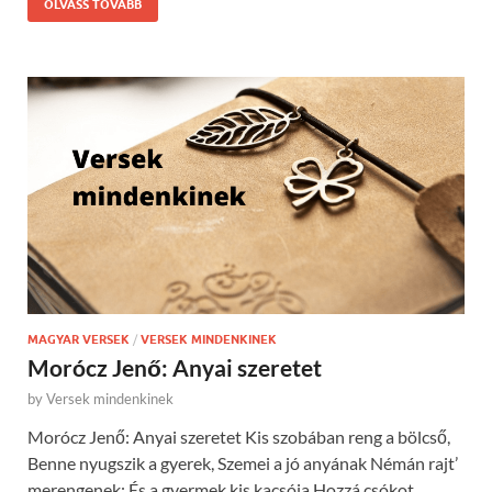
OLVASS TOVÁBB
MAGYAR VERSEK
/
VERSEK MINDENKINEK
Morócz Jenő: Anyai szeretet
by
Versek mindenkinek
Morócz Jenő: Anyai szeretet Kis szobában reng a bölcső,
Benne nyugszik a gyerek, Szemei a jó anyának Némán rajt’
merengenek; És a gyermek kis kacsója Hozzá csókot