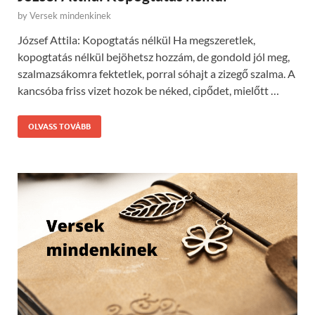
by
Versek mindenkinek
József Attila: Kopogtatás nélkül Ha megszeretlek,
kopogtatás nélkül bejöhetsz hozzám, de gondold jól meg,
szalmazsákomra fektetlek, porral sóhajt a zizegő szalma. A
kancsóba friss vizet hozok be néked, cipődet, mielőtt …
OLVASS TOVÁBB