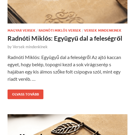
MAGYAR VERSEK
/
RADNÓTI MIKLÓS VERSEK
/
VERSEK MINDENKINEK
Radnóti Miklós: Együgyű dal a feleségről
by
Versek mindenkinek
Radnóti Miklós: Együgyű dal a feleségről Az ajtó kaccan
egyet, hogy belép, topogni kezd a sok virágcserép s
hajában egy kis álmos szőke folt csipogva szól, mint egy
riadt veréb. …
OLVASS TOVÁBB