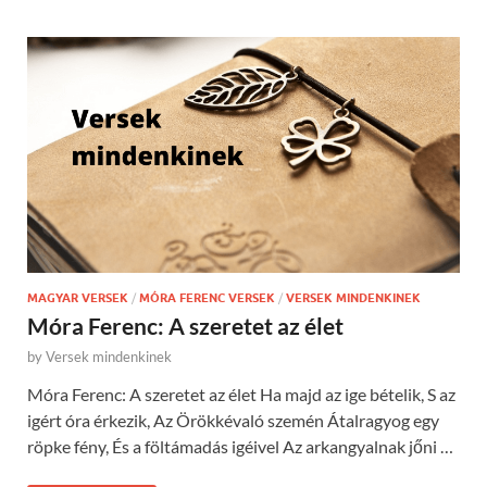
MAGYAR VERSEK
/
MÓRA FERENC VERSEK
/
VERSEK MINDENKINEK
Móra Ferenc: A szeretet az élet
by
Versek mindenkinek
Móra Ferenc: A szeretet az élet Ha majd az ige bételik, S az
igért óra érkezik, Az Örökkévaló szemén Átalragyog egy
röpke fény, És a föltámadás igéivel Az arkangyalnak jőni …