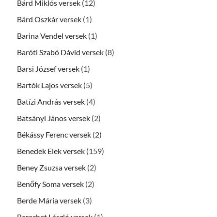
Bárd Miklós versek
(12)
Bárd Oszkár versek
(1)
Barina Vendel versek
(1)
Baróti Szabó Dávid versek
(8)
Barsi József versek
(1)
Bartók Lajos versek
(5)
Batízi András versek
(4)
Batsányi János versek
(2)
Békássy Ferenc versek
(2)
Benedek Elek versek
(159)
Beney Zsuzsa versek
(2)
Benőfy Soma versek
(2)
Berde Mária versek
(3)
Berechet László versek
(1)