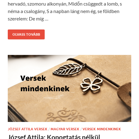
hervadó, szomoru alkonyán, Midőn csüggedt a lomb, s
néma a csalogány, S a napban láng nem ég, se földben
szerelem: De míg …
OLVASS TOVÁBB
JÓZSEF ATTILA VERSEK
/
MAGYAR VERSEK
/
VERSEK MINDENKINEK
József Attila: Kopogtatás nélkül