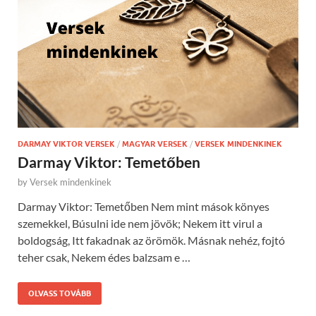
DARMAY VIKTOR VERSEK
/
MAGYAR VERSEK
/
VERSEK MINDENKINEK
Darmay Viktor: Temetőben
by
Versek mindenkinek
Darmay Viktor: Temetőben Nem mint mások könyes
szemekkel, Búsulni ide nem jövök; Nekem itt virul a
boldogság, Itt fakadnak az örömök. Másnak nehéz, fojtó
teher csak, Nekem édes balzsam e …
OLVASS TOVÁBB