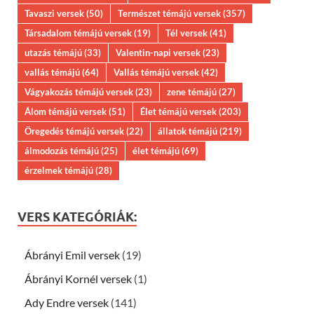
Tavaszi versek
(50)
Természet témájú versek
(357)
Társadalom témájú versek
(19)
Tél versek
(41)
utazás témájú
(33)
Valentin-napi versek
(23)
vallás témájú
(64)
Vallás témájú versek
(42)
Vágyakozás témájú versek
(23)
zene témájú
(27)
Álom témájú versek
(51)
Élet témájú versek
(203)
Öregedés témájú versek
(22)
állatok témájú
(219)
álmodozás témájú
(25)
élet témájú
(69)
érzelmek témájú
(28)
VERS KATEGÓRIÁK:
Ábrányi Emil versek
(19)
Ábrányi Kornél versek
(1)
Ady Endre versek
(141)