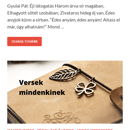
Gyulai Pál: Éji látogatás Három árva sír magában,
Elhagyott sötét szobában; Zivataros hideg éj van, Édes
anyjok künn a sírban. “Édes anyám, édes anyám! Altass el
már, úgy alhatnám!” Mond …
OLVASS TOVÁBB