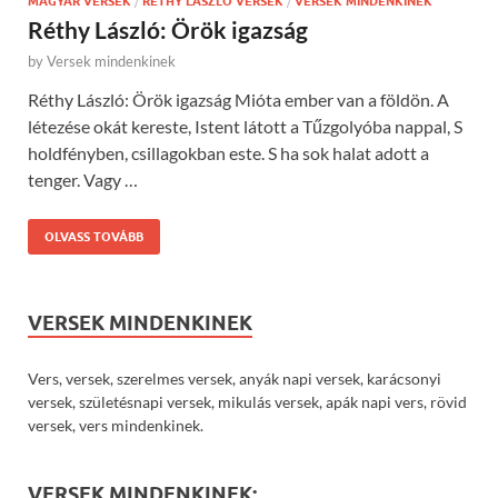
MAGYAR VERSEK
/
RÉTHY LÁSZLÓ VERSEK
/
VERSEK MINDENKINEK
Réthy László: Örök igazság
by
Versek mindenkinek
Réthy László: Örök igazság Mióta ember van a földön. A
létezése okát kereste, Istent látott a Tűzgolyóba nappal, S
holdfényben, csillagokban este. S ha sok halat adott a
tenger. Vagy …
OLVASS TOVÁBB
VERSEK MINDENKINEK
Vers, versek, szerelmes versek, anyák napi versek, karácsonyi
versek, születésnapi versek, mikulás versek, apák napi vers, rövid
versek, vers mindenkinek.
VERSEK MINDENKINEK: