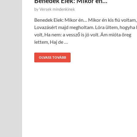
Benedek Elek: Mikor én…
by
Versek mindenkinek
Benedek Elek: Mikor én… Mikor én kis fiú voltam,
Lovazásért majd megholtam. Lóra ültem, hogyha 
volt, Ha nem: a vessző is jó volt. Ám mióta öreg
lettem, Haj de …
OLVASS TOVÁBB