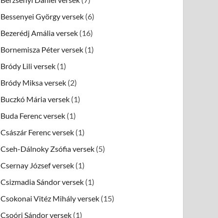
Bessenyei György versek
(6)
Bezerédj Amália versek
(16)
Bornemisza Péter versek
(1)
Bródy Lili versek
(1)
Bródy Miksa versek
(2)
Buczkó Mária versek
(1)
Buda Ferenc versek
(1)
Császár Ferenc versek
(1)
Cseh-Dálnoky Zsófia versek
(5)
Csernay József versek
(1)
Csizmadia Sándor versek
(1)
Csokonai Vitéz Mihály versek
(15)
Csoóri Sándor versek
(1)