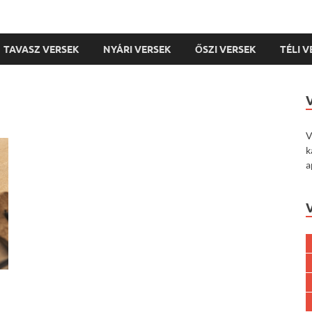
TAVASZ VERSEK
NYÁRI VERSEK
ŐSZI VERSEK
TÉLI 
V
k
a