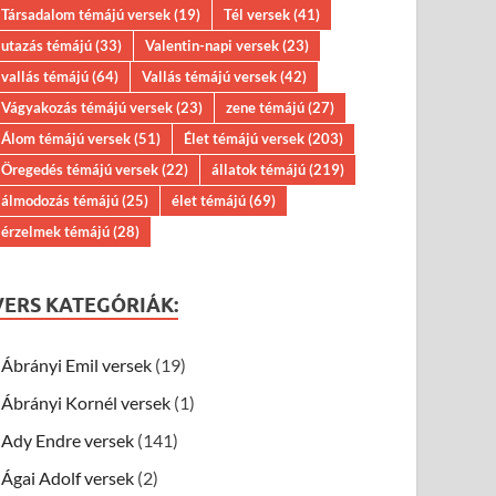
Társadalom témájú versek
(19)
Tél versek
(41)
utazás témájú
(33)
Valentin-napi versek
(23)
vallás témájú
(64)
Vallás témájú versek
(42)
Vágyakozás témájú versek
(23)
zene témájú
(27)
Álom témájú versek
(51)
Élet témájú versek
(203)
Öregedés témájú versek
(22)
állatok témájú
(219)
álmodozás témájú
(25)
élet témájú
(69)
érzelmek témájú
(28)
VERS KATEGÓRIÁK:
Ábrányi Emil versek
(19)
Ábrányi Kornél versek
(1)
Ady Endre versek
(141)
Ágai Adolf versek
(2)