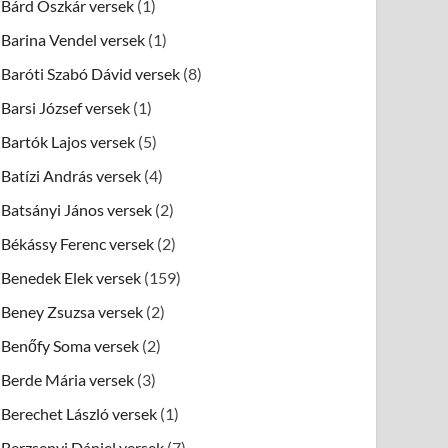
Bárd Oszkár versek
(1)
Barina Vendel versek
(1)
Baróti Szabó Dávid versek
(8)
Barsi József versek
(1)
Bartók Lajos versek
(5)
Batízi András versek
(4)
Batsányi János versek
(2)
Békássy Ferenc versek
(2)
Benedek Elek versek
(159)
Beney Zsuzsa versek
(2)
Benőfy Soma versek
(2)
Berde Mária versek
(3)
Berechet László versek
(1)
Berzsenyi Dániel versek
(7)