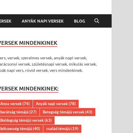
VERSEK
ANYÁK NAPI VERSEK
BLOG
VERSEK MINDENKINEK
ers, versek, szerelmes versek, anyák napi versek,
arácsonyi versek, születésnapi versek, mikulás versek,
pák napi vers, rövid versek, vers mindenkinek.
VERSEK MINDENKINEK:
Anya versek
(74)
Anyák napi versek
(78)
barátság témájú
(27)
Betegség témájú versek
(43)
Boldogság témájú versek
(63)
bölcsesség témájú
(40)
család témájú
(19)