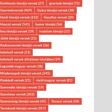
Emlékezés témájú versek
(27)
gyermek témájú
(72)
Gyermekversek
(469)
Gyász témájú versek
(38)
Halál témájú versek
(232)
Hazafias versek
(20)
Hosszú versek
(141)
humor témájú
(56)
Ima témájú versek
(19)
irodalom témájú
(21)
Játék témájú versek
(23)
Kedvesemnek témájú versek
(26)
kötelező versek
(23)
kötelező versek álltalános iskolában
(19)
Legszebb magyar versek
(38)
Mindennapok témájú versek
(245)
Pünkösdi versek
(21)
rövid magyar versek
(81)
Szenvedés témájú versek
(19)
Szerelmes versek
(203)
Szomorúság témájú versek
(41)
Tavaszi versek
(50)
Természet témájú versek
(357)