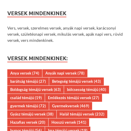
VERSEK MINDENKINEK
Vers, versek, szerelmes versek, anyák napi versek, karácsonyi
versek, születésnapi versek, mikulás versek, apák napi vers, rövid
versek, vers mindenkinek.
VERSEK MINDENKINEK:
Anya versek
(74)
Anyák napi versek
(78)
barátság témájú
(27)
Betegség témájú versek
(43)
Boldogság témájú versek
(63)
bölcsesség témájú
(40)
család témájú
(19)
Emlékezés témájú versek
(27)
gyermek témájú
(72)
Gyermekversek
(469)
Gyász témájú versek
(38)
Halál témájú versek
(232)
Hazafias versek
(20)
Hosszú versek
(141)
humor témájú
(56)
Ima témájú versek
(19)