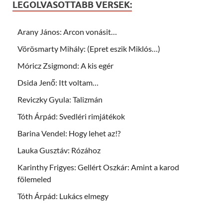
LEGOLVASOTTABB VERSEK:
Arany János: Arcon vonásit…
Vörösmarty Mihály: (Epret eszik Miklós…)
Móricz Zsigmond: A kis egér
Dsida Jenő: Itt voltam…
Reviczky Gyula: Talizmán
Tóth Árpád: Svedléri rimjátékok
Barina Vendel: Hogy lehet az!?
Lauka Gusztáv: Rózához
Karinthy Frigyes: Gellért Oszkár: Amint a karod
fölemeled
Tóth Árpád: Lukács elmegy