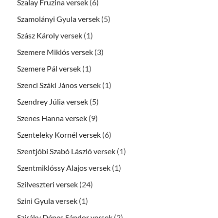
Szalay Fruzina versek
(6)
Szamolányi Gyula versek
(5)
Szász Károly versek
(1)
Szemere Miklós versek
(3)
Szemere Pál versek
(1)
Szenci Száki János versek
(1)
Szendrey Júlia versek
(5)
Szenes Hanna versek
(9)
Szenteleky Kornél versek
(6)
Szentjóbi Szabó László versek
(1)
Szentmiklóssy Alajos versek
(1)
Szilveszteri versek
(24)
Szini Gyula versek
(1)
Sziráky Dénes Sándor versek
(2)