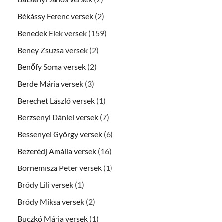
Békássy Ferenc versek
(2)
Benedek Elek versek
(159)
Beney Zsuzsa versek
(2)
Benőfy Soma versek
(2)
Berde Mária versek
(3)
Berechet László versek
(1)
Berzsenyi Dániel versek
(7)
Bessenyei György versek
(6)
Bezerédj Amália versek
(16)
Bornemisza Péter versek
(1)
Bródy Lili versek
(1)
Bródy Miksa versek
(2)
Buczkó Mária versek
(1)