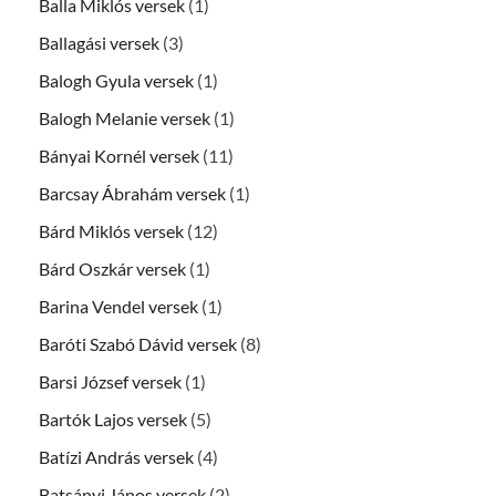
Balla Miklós versek
(1)
Ballagási versek
(3)
Balogh Gyula versek
(1)
Balogh Melanie versek
(1)
Bányai Kornél versek
(11)
Barcsay Ábrahám versek
(1)
Bárd Miklós versek
(12)
Bárd Oszkár versek
(1)
Barina Vendel versek
(1)
Baróti Szabó Dávid versek
(8)
Barsi József versek
(1)
Bartók Lajos versek
(5)
Batízi András versek
(4)
Batsányi János versek
(2)