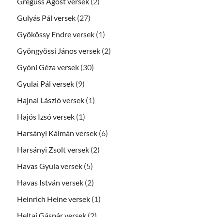
Greguss Ágost versek
(2)
Gulyás Pál versek
(27)
Gyökössy Endre versek
(1)
Gyöngyössi János versek
(2)
Gyóni Géza versek
(30)
Gyulai Pál versek
(9)
Hajnal László versek
(1)
Hajós Izsó versek
(1)
Harsányi Kálmán versek
(6)
Harsányi Zsolt versek
(2)
Havas Gyula versek
(5)
Havas István versek
(2)
Heinrich Heine versek
(1)
Heltai Gáspár versek
(2)