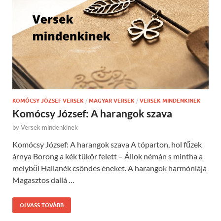
KOMÓCSY JÓZSEF VERSEK
/
MAGYAR VERSEK
/
VERSEK MINDENKINEK
Komócsy József: A harangok szava
by
Versek mindenkinek
Komócsy József: A harangok szava A tóparton, hol fűzek
árnya Borong a kék tükör felett – Állok némán s mintha a
mélyből Hallanék csöndes éneket. A harangok harmóniája
Magasztos dallá …
OLVASS TOVÁBB