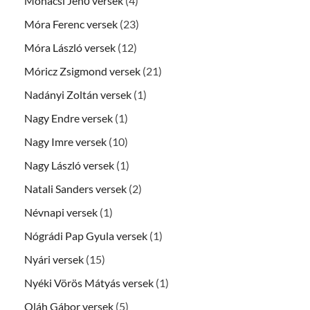
Mohácsi Jenő versek
(4)
Móra Ferenc versek
(23)
Móra László versek
(12)
Móricz Zsigmond versek
(21)
Nadányi Zoltán versek
(1)
Nagy Endre versek
(1)
Nagy Imre versek
(10)
Nagy László versek
(1)
Natali Sanders versek
(2)
Névnapi versek
(1)
Nógrádi Pap Gyula versek
(1)
Nyári versek
(15)
Nyéki Vörös Mátyás versek
(1)
Oláh Gábor versek
(5)