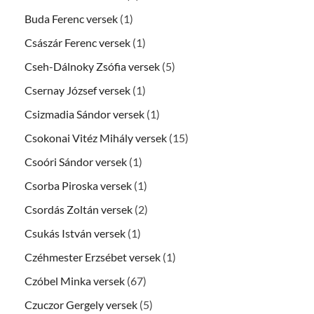
Buda Ferenc versek
(1)
Császár Ferenc versek
(1)
Cseh-Dálnoky Zsófia versek
(5)
Csernay József versek
(1)
Csizmadia Sándor versek
(1)
Csokonai Vitéz Mihály versek
(15)
Csoóri Sándor versek
(1)
Csorba Piroska versek
(1)
Csordás Zoltán versek
(2)
Csukás István versek
(1)
Czéhmester Erzsébet versek
(1)
Czóbel Minka versek
(67)
Czuczor Gergely versek
(5)