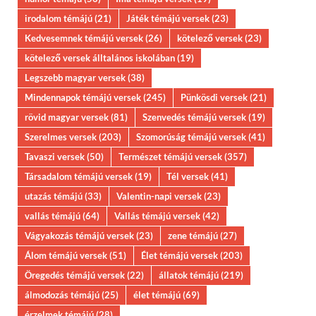
irodalom témájú
(21)
Játék témájú versek
(23)
Kedvesemnek témájú versek
(26)
kötelező versek
(23)
kötelező versek álltalános iskolában
(19)
Legszebb magyar versek
(38)
Mindennapok témájú versek
(245)
Pünkösdi versek
(21)
rövid magyar versek
(81)
Szenvedés témájú versek
(19)
Szerelmes versek
(203)
Szomorúság témájú versek
(41)
Tavaszi versek
(50)
Természet témájú versek
(357)
Társadalom témájú versek
(19)
Tél versek
(41)
utazás témájú
(33)
Valentin-napi versek
(23)
vallás témájú
(64)
Vallás témájú versek
(42)
Vágyakozás témájú versek
(23)
zene témájú
(27)
Álom témájú versek
(51)
Élet témájú versek
(203)
Öregedés témájú versek
(22)
állatok témájú
(219)
álmodozás témájú
(25)
élet témájú
(69)
érzelmek témájú
(28)