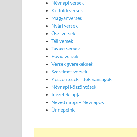
Névnapi versek
Külföldi versek
Magyar versek
Nyári versek
Őszi versek
Téli versek
Tavasz versek
Rövid versek
Versek gyerekeknek
Szerelmes versek
Köszöntések – Jókívánságok
Névnapi köszöntések
Idézetek lapja
Neved napja – Névnapok
Ünnepeink