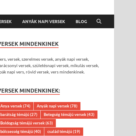
VERSEK
ANYÁK NAPI VERSEK
BLOG
VERSEK MINDENKINEK
ers, versek, szerelmes versek, anyák napi versek,
arácsonyi versek, születésnapi versek, mikulás versek,
pák napi vers, rövid versek, vers mindenkinek.
VERSEK MINDENKINEK:
Anya versek
(74)
Anyák napi versek
(78)
barátság témájú
(27)
Betegség témájú versek
(43)
Boldogság témájú versek
(63)
bölcsesség témájú
(40)
család témájú
(19)