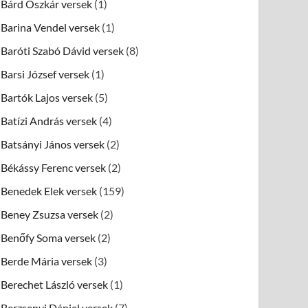
Bárd Oszkár versek
(1)
Barina Vendel versek
(1)
Baróti Szabó Dávid versek
(8)
Barsi József versek
(1)
Bartók Lajos versek
(5)
Batízi András versek
(4)
Batsányi János versek
(2)
Békássy Ferenc versek
(2)
Benedek Elek versek
(159)
Beney Zsuzsa versek
(2)
Benőfy Soma versek
(2)
Berde Mária versek
(3)
Berechet László versek
(1)
Berzsenyi Dániel versek
(7)