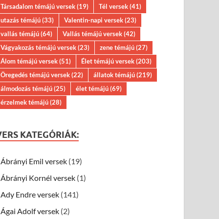
Társadalom témájú versek
(19)
Tél versek
(41)
utazás témájú
(33)
Valentin-napi versek
(23)
vallás témájú
(64)
Vallás témájú versek
(42)
Vágyakozás témájú versek
(23)
zene témájú
(27)
Álom témájú versek
(51)
Élet témájú versek
(203)
Öregedés témájú versek
(22)
állatok témájú
(219)
álmodozás témájú
(25)
élet témájú
(69)
érzelmek témájú
(28)
VERS KATEGÓRIÁK:
Ábrányi Emil versek
(19)
Ábrányi Kornél versek
(1)
Ady Endre versek
(141)
Ágai Adolf versek
(2)