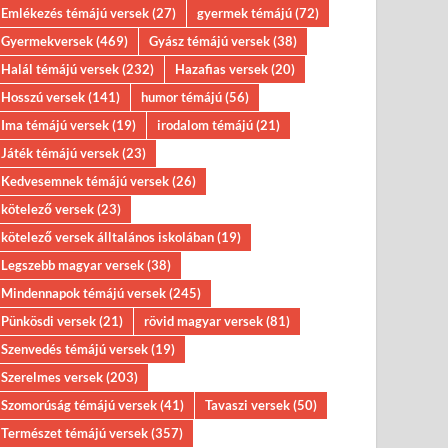
Emlékezés témájú versek
(27)
gyermek témájú
(72)
Gyermekversek
(469)
Gyász témájú versek
(38)
Halál témájú versek
(232)
Hazafias versek
(20)
Hosszú versek
(141)
humor témájú
(56)
Ima témájú versek
(19)
irodalom témájú
(21)
Játék témájú versek
(23)
Kedvesemnek témájú versek
(26)
kötelező versek
(23)
kötelező versek álltalános iskolában
(19)
Legszebb magyar versek
(38)
Mindennapok témájú versek
(245)
Pünkösdi versek
(21)
rövid magyar versek
(81)
Szenvedés témájú versek
(19)
Szerelmes versek
(203)
Szomorúság témájú versek
(41)
Tavaszi versek
(50)
Természet témájú versek
(357)