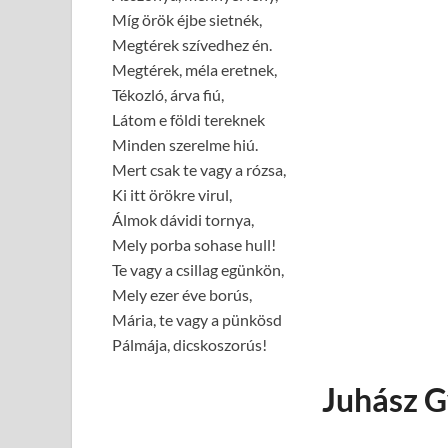
Míg örök éjbe sietnék,
Megtérek szívedhez én.
Megtérek, méla eretnek,
Tékozló, árva fiú,
Látom e földi tereknek
Minden szerelme hiú.
Mert csak te vagy a rózsa,
Ki itt örökre virul,
Álmok dávidi tornya,
Mely porba sohase hull!
Te vagy a csillag egünkön,
Mely ezer éve borús,
Mária, te vagy a pünkösd
Pálmája, dicskoszorús!
Juhász G