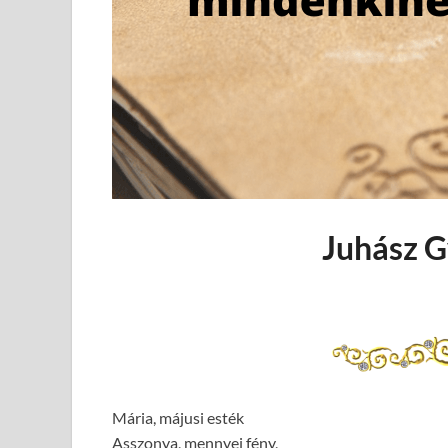
Juhász G
Mária, májusi esték
Asszonya, mennyei fény,