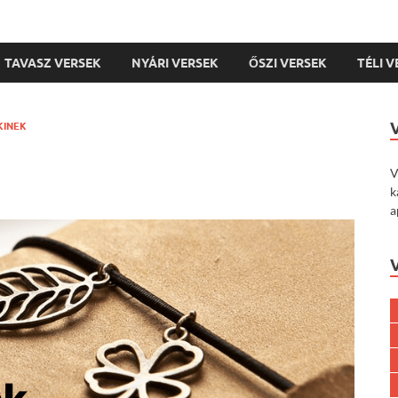
TAVASZ VERSEK
NYÁRI VERSEK
ŐSZI VERSEK
TÉLI 
KINEK
V
k
a