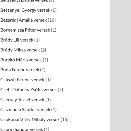
Bessenyei György versek
(6)
Bezerédj Amália versek
(16)
Bornemisza Péter versek
(1)
Bródy Lili versek
(1)
Bródy Miksa versek
(2)
Buczkó Mária versek
(1)
Buda Ferenc versek
(1)
Császár Ferenc versek
(1)
Cseh-Dálnoky Zsófia versek
(5)
Csernay József versek
(1)
Csizmadia Sándor versek
(1)
Csokonai Vitéz Mihály versek
(15)
Csoóri Sándor versek
(1)