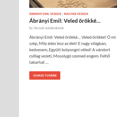
ÁBRÁNYI EMIL VERSEK
/
MAGYAR VERSEK
Ábrányi Emil: Veled örökké…
by
Versek mindenkinek
Ábrányi Emil: Veled örökké… Veled örökké! Ó mi
szép, Mily édes lesz az élet! E nagy világban,
kedvesem, Együtt bolyongni véled! A vándort
csillag vezeti, Mosolygó szemed engem. Felhő
takarhat …
OLVASS TOVÁBB