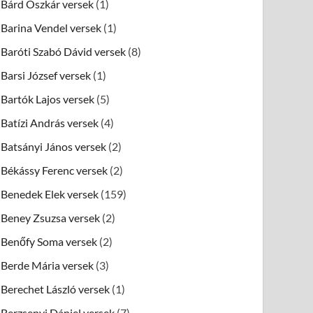
Bárd Oszkár versek
(1)
Barina Vendel versek
(1)
Baróti Szabó Dávid versek
(8)
Barsi József versek
(1)
Bartók Lajos versek
(5)
Batízi András versek
(4)
Batsányi János versek
(2)
Békássy Ferenc versek
(2)
Benedek Elek versek
(159)
Beney Zsuzsa versek
(2)
Benőfy Soma versek
(2)
Berde Mária versek
(3)
Berechet László versek
(1)
Berzsenyi Dániel versek
(7)