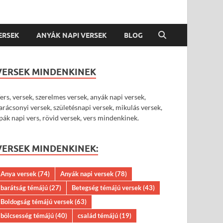
VERSEK
ANYÁK NAPI VERSEK
BLOG
VERSEK MINDENKINEK
ers, versek, szerelmes versek, anyák napi versek,
arácsonyi versek, születésnapi versek, mikulás versek,
pák napi vers, rövid versek, vers mindenkinek.
VERSEK MINDENKINEK:
Anya versek
(74)
Anyák napi versek
(78)
barátság témájú
(27)
Betegség témájú versek
(43)
Boldogság témájú versek
(63)
bölcsesség témájú
(40)
család témájú
(19)