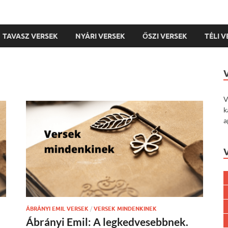
TAVASZ VERSEK
NYÁRI VERSEK
ŐSZI VERSEK
TÉLI 
V
k
a
ÁBRÁNYI EMIL VERSEK
/
VERSEK MINDENKINEK
Ábrányi Emil: A legkedvesebbnek.