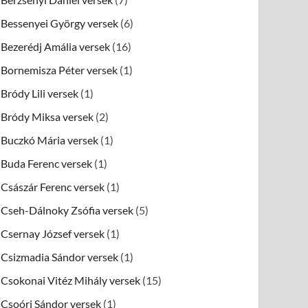
Bessenyei György versek
(6)
Bezerédj Amália versek
(16)
Bornemisza Péter versek
(1)
Bródy Lili versek
(1)
Bródy Miksa versek
(2)
Buczkó Mária versek
(1)
Buda Ferenc versek
(1)
Császár Ferenc versek
(1)
Cseh-Dálnoky Zsófia versek
(5)
Csernay József versek
(1)
Csizmadia Sándor versek
(1)
Csokonai Vitéz Mihály versek
(15)
Csoóri Sándor versek
(1)