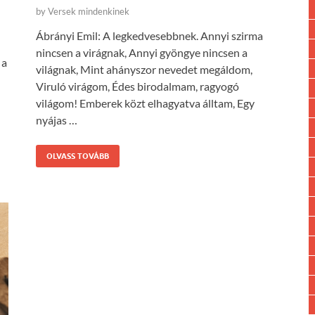
by
Versek mindenkinek
Ábrányi Emil: A legkedvesebbnek. Annyi szirma
nincsen a virágnak, Annyi gyöngye nincsen a
 a
világnak, Mint ahányszor nevedet megáldom,
Viruló virágom, Édes birodalmam, ragyogó
világom! Emberek közt elhagyatva álltam, Egy
nyájas …
OLVASS TOVÁBB