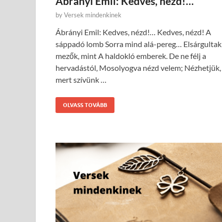
Ábrányi Emil: Kedves, nézd!…
by
Versek mindenkinek
Ábrányi Emil: Kedves, nézd!… Kedves, nézd! A
sáppadó lomb Sorra mind alá-pereg… Elsárgultak
mezők, mint A haldokló emberek. De ne félj a
hervadástól, Mosolyogva nézd velem; Nézhetjük,
mert szívünk …
OLVASS TOVÁBB