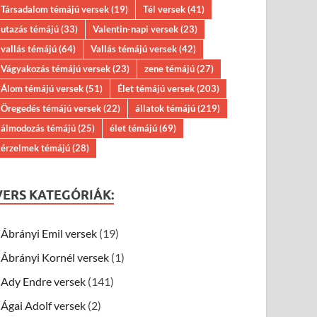
Társadalom témájú versek
(19)
Tél versek
(41)
utazás témájú
(33)
Valentin-napi versek
(23)
vallás témájú
(64)
Vallás témájú versek
(42)
Vágyakozás témájú versek
(23)
zene témájú
(27)
Álom témájú versek
(51)
Élet témájú versek
(203)
Öregedés témájú versek
(22)
állatok témájú
(219)
álmodozás témájú
(25)
élet témájú
(69)
érzelmek témájú
(28)
VERS KATEGÓRIÁK:
Ábrányi Emil versek
(19)
Ábrányi Kornél versek
(1)
Ady Endre versek
(141)
Ágai Adolf versek
(2)