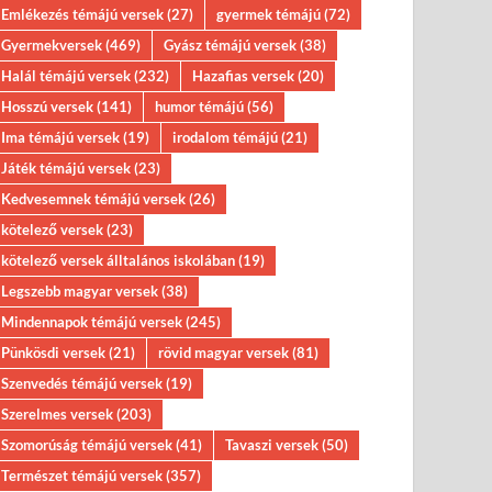
Emlékezés témájú versek
(27)
gyermek témájú
(72)
Gyermekversek
(469)
Gyász témájú versek
(38)
Halál témájú versek
(232)
Hazafias versek
(20)
Hosszú versek
(141)
humor témájú
(56)
Ima témájú versek
(19)
irodalom témájú
(21)
Játék témájú versek
(23)
Kedvesemnek témájú versek
(26)
kötelező versek
(23)
kötelező versek álltalános iskolában
(19)
Legszebb magyar versek
(38)
Mindennapok témájú versek
(245)
Pünkösdi versek
(21)
rövid magyar versek
(81)
Szenvedés témájú versek
(19)
Szerelmes versek
(203)
Szomorúság témájú versek
(41)
Tavaszi versek
(50)
Természet témájú versek
(357)