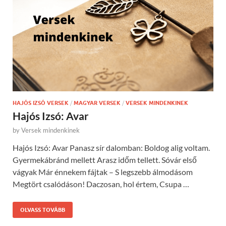
HAJÓS IZSÓ VERSEK
/
MAGYAR VERSEK
/
VERSEK MINDENKINEK
Hajós Izsó: Avar
by
Versek mindenkinek
Hajós Izsó: Avar Panasz sír dalomban: Boldog alig voltam.
Gyermekábránd mellett Arasz időm tellett. Sóvár első
vágyak Már énnekem fájtak – S legszebb álmodásom
Megtört csalódáson! Daczosan, hol értem, Csupa …
OLVASS TOVÁBB