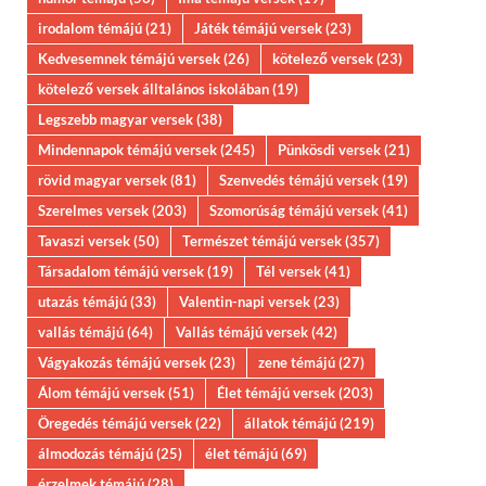
irodalom témájú
(21)
Játék témájú versek
(23)
Kedvesemnek témájú versek
(26)
kötelező versek
(23)
kötelező versek álltalános iskolában
(19)
Legszebb magyar versek
(38)
Mindennapok témájú versek
(245)
Pünkösdi versek
(21)
rövid magyar versek
(81)
Szenvedés témájú versek
(19)
Szerelmes versek
(203)
Szomorúság témájú versek
(41)
Tavaszi versek
(50)
Természet témájú versek
(357)
Társadalom témájú versek
(19)
Tél versek
(41)
utazás témájú
(33)
Valentin-napi versek
(23)
vallás témájú
(64)
Vallás témájú versek
(42)
Vágyakozás témájú versek
(23)
zene témájú
(27)
Álom témájú versek
(51)
Élet témájú versek
(203)
Öregedés témájú versek
(22)
állatok témájú
(219)
álmodozás témájú
(25)
élet témájú
(69)
érzelmek témájú
(28)