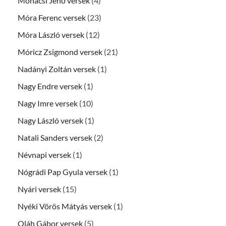
Mohácsi Jenő versek
(4)
Móra Ferenc versek
(23)
Móra László versek
(12)
Móricz Zsigmond versek
(21)
Nadányi Zoltán versek
(1)
Nagy Endre versek
(1)
Nagy Imre versek
(10)
Nagy László versek
(1)
Natali Sanders versek
(2)
Névnapi versek
(1)
Nógrádi Pap Gyula versek
(1)
Nyári versek
(15)
Nyéki Vörös Mátyás versek
(1)
Oláh Gábor versek
(5)