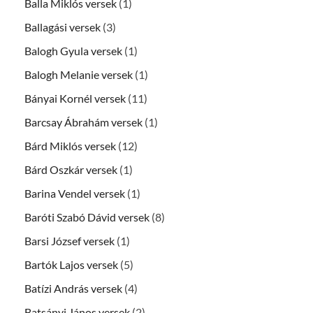
Balla Miklós versek
(1)
Ballagási versek
(3)
Balogh Gyula versek
(1)
Balogh Melanie versek
(1)
Bányai Kornél versek
(11)
Barcsay Ábrahám versek
(1)
Bárd Miklós versek
(12)
Bárd Oszkár versek
(1)
Barina Vendel versek
(1)
Baróti Szabó Dávid versek
(8)
Barsi József versek
(1)
Bartók Lajos versek
(5)
Batízi András versek
(4)
Batsányi János versek
(2)