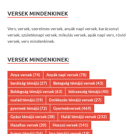
VERSEK MINDENKINEK
Vers, versek, szerelmes versek, anyák napi versek, karácsonyi
versek, születésnapi versek, mikulás versek, apák napi vers, rövid
versek, vers mindenkinek.
VERSEK MINDENKINEK:
Anya versek
(74)
Anyák napi versek
(78)
barátság témájú
(27)
Betegség témájú versek
(43)
Boldogság témájú versek
(63)
bölcsesség témájú
(40)
család témájú
(19)
Emlékezés témájú versek
(27)
gyermek témájú
(72)
Gyermekversek
(469)
Gyász témájú versek
(38)
Halál témájú versek
(232)
Hazafias versek
(20)
Hosszú versek
(141)
humor témájú
(56)
Ima témájú versek
(19)