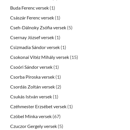
Buda Ferenc versek
(1)
Császár Ferenc versek
(1)
Cseh-Dálnoky Zsófia versek
(5)
Csernay József versek
(1)
Csizmadia Sándor versek
(1)
Csokonai Vitéz Mihály versek
(15)
Csoóri Sándor versek
(1)
Csorba Piroska versek
(1)
Csordás Zoltán versek
(2)
Csukás István versek
(1)
Czéhmester Erzsébet versek
(1)
Czóbel Minka versek
(67)
Czuczor Gergely versek
(5)