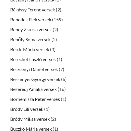
Békássy Ferenc versek
(2)
Benedek Elek versek
(159)
Beney Zsuzsa versek
(2)
Benőfy Soma versek
(2)
Berde Mária versek
(3)
Berechet László versek
(1)
Berzsenyi Dániel versek
(7)
Bessenyei György versek
(6)
Bezerédj Amália versek
(16)
Bornemisza Péter versek
(1)
Bródy Lili versek
(1)
Bródy Miksa versek
(2)
Buczkó Mária versek
(1)