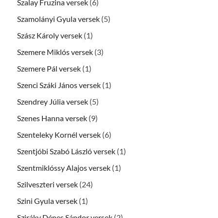
Szalay Fruzina versek
(6)
Szamolányi Gyula versek
(5)
Szász Károly versek
(1)
Szemere Miklós versek
(3)
Szemere Pál versek
(1)
Szenci Száki János versek
(1)
Szendrey Júlia versek
(5)
Szenes Hanna versek
(9)
Szenteleky Kornél versek
(6)
Szentjóbi Szabó László versek
(1)
Szentmiklóssy Alajos versek
(1)
Szilveszteri versek
(24)
Szini Gyula versek
(1)
Sziráky Dénes Sándor versek
(2)