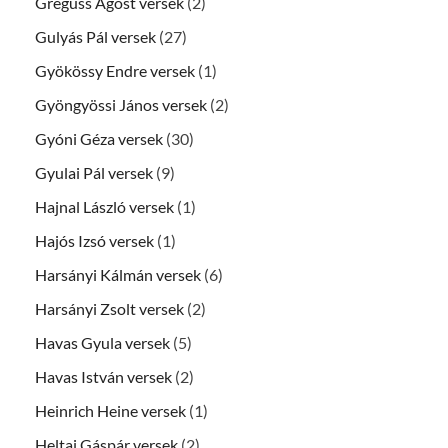
Greguss Ágost versek
(2)
Gulyás Pál versek
(27)
Gyökössy Endre versek
(1)
Gyöngyössi János versek
(2)
Gyóni Géza versek
(30)
Gyulai Pál versek
(9)
Hajnal László versek
(1)
Hajós Izsó versek
(1)
Harsányi Kálmán versek
(6)
Harsányi Zsolt versek
(2)
Havas Gyula versek
(5)
Havas István versek
(2)
Heinrich Heine versek
(1)
Heltai Gáspár versek
(2)