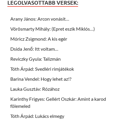
LEGOLVASOTTABB VERSEK:
Arany János: Arcon vonásit…
Vörösmarty Mihály: (Epret eszik Miklós…)
Móricz Zsigmond: A kis egér
Dsida Jenő: Itt voltam…
Reviczky Gyula: Talizmán
Tóth Árpád: Svedléri rimjátékok
Barina Vendel: Hogy lehet az!?
Lauka Gusztáv: Rózához
Karinthy Frigyes: Gellért Oszkár: Amint a karod
fölemeled
Tóth Árpád: Lukács elmegy