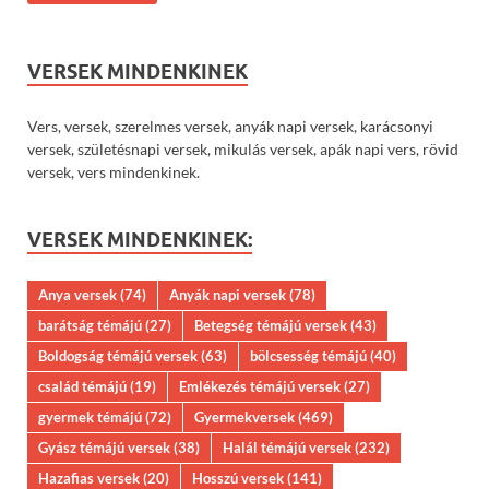
VERSEK MINDENKINEK
Vers, versek, szerelmes versek, anyák napi versek, karácsonyi
versek, születésnapi versek, mikulás versek, apák napi vers, rövid
versek, vers mindenkinek.
VERSEK MINDENKINEK:
Anya versek
(74)
Anyák napi versek
(78)
barátság témájú
(27)
Betegség témájú versek
(43)
Boldogság témájú versek
(63)
bölcsesség témájú
(40)
család témájú
(19)
Emlékezés témájú versek
(27)
gyermek témájú
(72)
Gyermekversek
(469)
Gyász témájú versek
(38)
Halál témájú versek
(232)
Hazafias versek
(20)
Hosszú versek
(141)