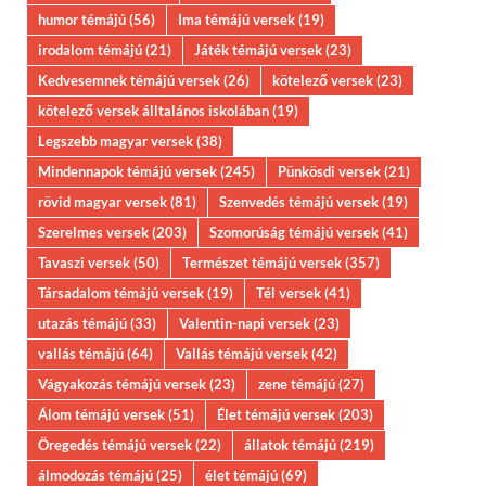
humor témájú
(56)
Ima témájú versek
(19)
irodalom témájú
(21)
Játék témájú versek
(23)
Kedvesemnek témájú versek
(26)
kötelező versek
(23)
kötelező versek álltalános iskolában
(19)
Legszebb magyar versek
(38)
Mindennapok témájú versek
(245)
Pünkösdi versek
(21)
rövid magyar versek
(81)
Szenvedés témájú versek
(19)
Szerelmes versek
(203)
Szomorúság témájú versek
(41)
Tavaszi versek
(50)
Természet témájú versek
(357)
Társadalom témájú versek
(19)
Tél versek
(41)
utazás témájú
(33)
Valentin-napi versek
(23)
vallás témájú
(64)
Vallás témájú versek
(42)
Vágyakozás témájú versek
(23)
zene témájú
(27)
Álom témájú versek
(51)
Élet témájú versek
(203)
Öregedés témájú versek
(22)
állatok témájú
(219)
álmodozás témájú
(25)
élet témájú
(69)