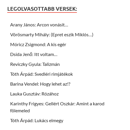
LEGOLVASOTTABB VERSEK:
Arany János: Arcon vonásit…
Vörösmarty Mihály: (Epret eszik Miklós…)
Móricz Zsigmond: A kis egér
Dsida Jenő: Itt voltam…
Reviczky Gyula: Talizmán
Tóth Árpád: Svedléri rimjátékok
Barina Vendel: Hogy lehet az!?
Lauka Gusztáv: Rózához
Karinthy Frigyes: Gellért Oszkár: Amint a karod
fölemeled
Tóth Árpád: Lukács elmegy