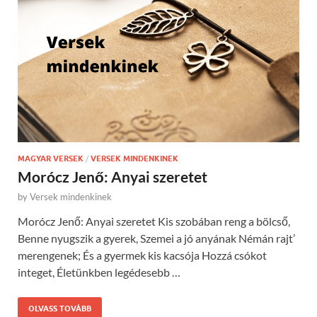
MAGYAR VERSEK
/
VERSEK MINDENKINEK
Morócz Jenő: Anyai szeretet
by
Versek mindenkinek
Morócz Jenő: Anyai szeretet Kis szobában reng a bölcső,
Benne nyugszik a gyerek, Szemei a jó anyának Némán rajt’
merengenek; És a gyermek kis kacsója Hozzá csókot
integet, Életünkben legédesebb …
OLVASS TOVÁBB