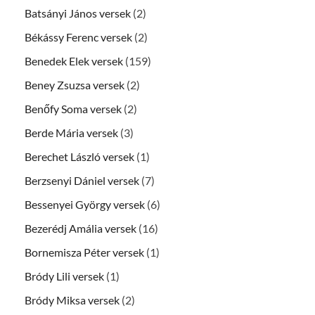
Batsányi János versek
(2)
Békássy Ferenc versek
(2)
Benedek Elek versek
(159)
Beney Zsuzsa versek
(2)
Benőfy Soma versek
(2)
Berde Mária versek
(3)
Berechet László versek
(1)
Berzsenyi Dániel versek
(7)
Bessenyei György versek
(6)
Bezerédj Amália versek
(16)
Bornemisza Péter versek
(1)
Bródy Lili versek
(1)
Bródy Miksa versek
(2)