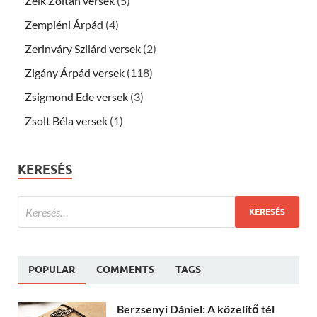
Zelk Zoltán versek
(5)
Zempléni Árpád
(4)
Zerinváry Szilárd versek
(2)
Zigány Árpád versek
(118)
Zsigmond Ede versek
(3)
Zsolt Béla versek
(1)
KERESÉS
POPULAR
COMMENTS
TAGS
Berzsenyi Dániel: A közelítő tél