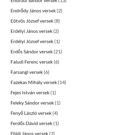
Endrődi Sándor versek
(13)
Endrődy János versek
(2)
Eötvös József versek
(8)
Erdélyi János versek
(2)
Erdélyi József versek
(1)
Erdős Sándor versek
(21)
Faludi Ferenc versek
(6)
Farsangi versek
(6)
Fazekas Mihály versek
(14)
Fejes István versek
(1)
Feleky Sándor versek
(1)
Fenyő László versek
(4)
Ferdős Dávid versek
(1)
Földi János versek
(2)