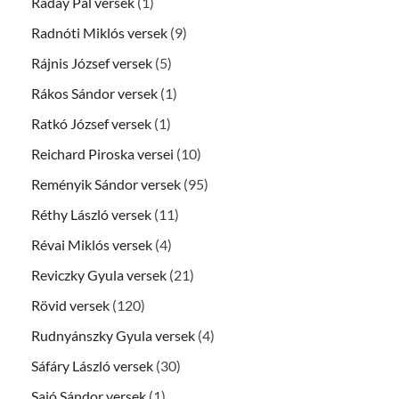
Ráday Pál versek
(1)
Radnóti Miklós versek
(9)
Rájnis József versek
(5)
Rákos Sándor versek
(1)
Ratkó József versek
(1)
Reichard Piroska versei
(10)
Reményik Sándor versek
(95)
Réthy László versek
(11)
Révai Miklós versek
(4)
Reviczky Gyula versek
(21)
Rövid versek
(120)
Rudnyánszky Gyula versek
(4)
Sáfáry László versek
(30)
Sajó Sándor versek
(1)