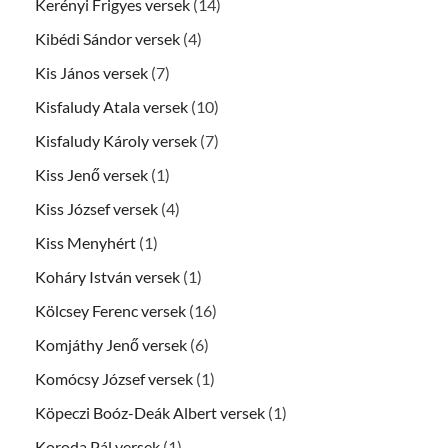
Kerényi Frigyes versek
(14)
Kibédi Sándor versek
(4)
Kis János versek
(7)
Kisfaludy Atala versek
(10)
Kisfaludy Károly versek
(7)
Kiss Jenő versek
(1)
Kiss József versek
(4)
Kiss Menyhért
(1)
Koháry István versek
(1)
Kölcsey Ferenc versek
(16)
Komjáthy Jenő versek
(6)
Komócsy József versek
(1)
Köpeczi Boóz-Deák Albert versek
(1)
Koroda Pál versek
(1)