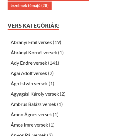
érzelmek témájú
(28)
VERS KATEGÓRIÁK:
Ábrányi Emil versek
(19)
Ábrányi Kornél versek
(1)
Ady Endre versek
(141)
Ágai Adolf versek
(2)
Ágh István versek
(1)
Agyagási Károly versek
(2)
Ambrus Balázs versek
(1)
Ámon Ágnes versek
(1)
Ámos Imre versek
(1)
Ányos Pál versek
(3)