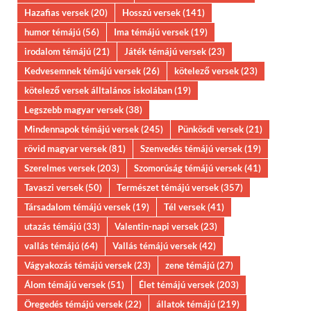
Hazafias versek
(20)
Hosszú versek
(141)
humor témájú
(56)
Ima témájú versek
(19)
irodalom témájú
(21)
Játék témájú versek
(23)
Kedvesemnek témájú versek
(26)
kötelező versek
(23)
kötelező versek álltalános iskolában
(19)
Legszebb magyar versek
(38)
Mindennapok témájú versek
(245)
Pünkösdi versek
(21)
rövid magyar versek
(81)
Szenvedés témájú versek
(19)
Szerelmes versek
(203)
Szomorúság témájú versek
(41)
Tavaszi versek
(50)
Természet témájú versek
(357)
Társadalom témájú versek
(19)
Tél versek
(41)
utazás témájú
(33)
Valentin-napi versek
(23)
vallás témájú
(64)
Vallás témájú versek
(42)
Vágyakozás témájú versek
(23)
zene témájú
(27)
Álom témájú versek
(51)
Élet témájú versek
(203)
Öregedés témájú versek
(22)
állatok témájú
(219)