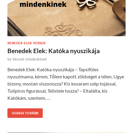
BENEDEK ELEK VERSEK
Benedek Elek: Katóka nyuszikája
by
Versek mindenkinek
Benedek Elek: Katóka nyuszikája – Tapsifüles
nyuszimama, kérem, Tőlem kapott zöldséget a télen, Ugye
bizony, mostan viszonozza? Kis kosaram szép tojással,
Tulipiros figurással, Telistele hozza? – Eltalálta, kis
Katókám, szentem, …
OLVASS TOVÁBB