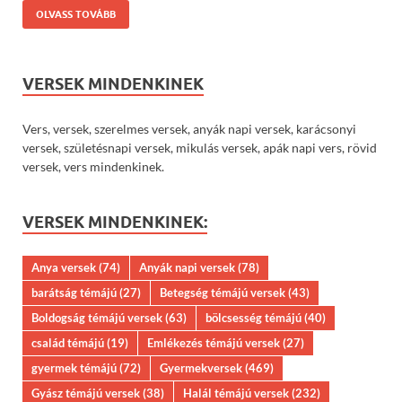
OLVASS TOVÁBB
VERSEK MINDENKINEK
Vers, versek, szerelmes versek, anyák napi versek, karácsonyi
versek, születésnapi versek, mikulás versek, apák napi vers, rövid
versek, vers mindenkinek.
VERSEK MINDENKINEK:
Anya versek
(74)
Anyák napi versek
(78)
barátság témájú
(27)
Betegség témájú versek
(43)
Boldogság témájú versek
(63)
bölcsesség témájú
(40)
család témájú
(19)
Emlékezés témájú versek
(27)
gyermek témájú
(72)
Gyermekversek
(469)
Gyász témájú versek
(38)
Halál témájú versek
(232)