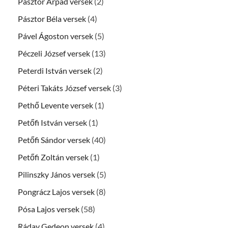
Pásztor Árpád versek
(2)
Pásztor Béla versek
(4)
Pável Ágoston versek
(5)
Péczeli József versek
(13)
Peterdi István versek
(2)
Péteri Takáts József versek
(3)
Pethő Levente versek
(1)
Petőfi István versek
(1)
Petőfi Sándor versek
(40)
Petőfi Zoltán versek
(1)
Pilinszky János versek
(5)
Pongrácz Lajos versek
(8)
Pósa Lajos versek
(58)
Ráday Gedeon versek
(4)