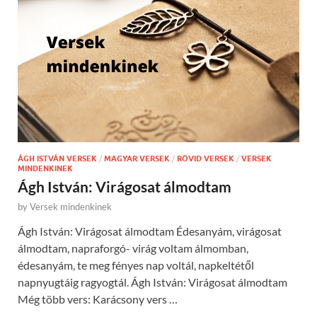
ÁGH ISTVÁN VERSEK
/
MAGYAR VERSEK
/
RÖVID VERSEK
/
VERSEK
MINDENKINEK
Ágh István: Virágosat álmodtam
by
Versek mindenkinek
Ágh István: Virágosat álmodtam Édesanyám, virágosat
álmodtam, napraforgó- virág voltam álmomban,
édesanyám, te meg fényes nap voltál, napkeltétől
napnyugtáig ragyogtál. Ágh István: Virágosat álmodtam
Még több vers: Karácsony vers …