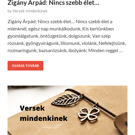
Zigány Árpád: Nincs szebb élet…
by
Versek mindenkinek
Zigány Árpád: Nincs szebb élet… Nincs szebb élet a
miénknél, egész nap munkálkodunk, Kis kertünkben
gyomlálgatunk, öntözgetünk, dolgozunk; Van szép
rózsánk, gyöngyvirágunk, liliomunk, violánk, Nefelejtsünk,
rozmaringunk; bazsarózsánk, ibolyánk; Minden reggel …
OLVASS TOVÁBB