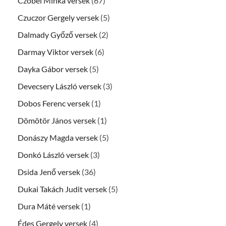
Czóbel Minka versek
(67)
Czuczor Gergely versek
(5)
Dalmady Győző versek
(2)
Darmay Viktor versek
(6)
Dayka Gábor versek
(5)
Devecsery László versek
(3)
Dobos Ferenc versek
(1)
Dömötör János versek
(1)
Donászy Magda versek
(5)
Donkó László versek
(3)
Dsida Jenő versek
(36)
Dukai Takách Judit versek
(5)
Dura Máté versek
(1)
Édes Gergely versek
(4)