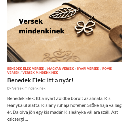
BENEDEK ELEK VERSEK
/
MAGYAR VERSEK
/
NYÁRI VERSEK
/
RÖVID
VERSEK
/
VERSEK MINDENKINEK
Benedek Elek: Itt a nyár!
by
Versek mindenkinek
Benedek Elek: Itt a nyár! Zöldbe borult az almafa, Kis
leányka ül alatta. Kislány ruhája hófehér, Szőke haja válláig
ér. Dalolva jön egy kis madár, Kisleányka vállára száll. Azt
csicsergi …