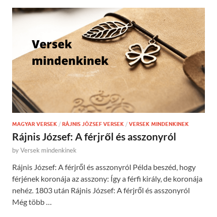
MAGYAR VERSEK
/
RÁJNIS JÓZSEF VERSEK
/
VERSEK MINDENKINEK
Rájnis József: A férjről és asszonyról
by
Versek mindenkinek
Rájnis József: A férjről és asszonyról Példa beszéd, hogy
férjének koronája az asszony: Így a férfi király, de koronája
nehéz. 1803 után Rájnis József: A férjről és asszonyról
Még több …