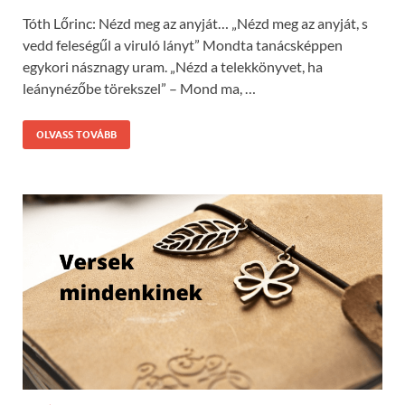
Tóth Lőrinc: Nézd meg az anyját… „Nézd meg az anyját, s
vedd feleségűl a viruló lányt” Mondta tanácsképpen
egykori násznagy uram. „Nézd a telekkönyvet, ha
leánynézőbe törekszel” – Mond ma, …
OLVASS TOVÁBB