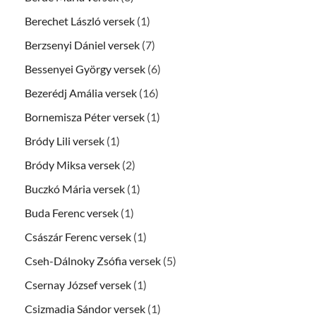
Berechet László versek
(1)
Berzsenyi Dániel versek
(7)
Bessenyei György versek
(6)
Bezerédj Amália versek
(16)
Bornemisza Péter versek
(1)
Bródy Lili versek
(1)
Bródy Miksa versek
(2)
Buczkó Mária versek
(1)
Buda Ferenc versek
(1)
Császár Ferenc versek
(1)
Cseh-Dálnoky Zsófia versek
(5)
Csernay József versek
(1)
Csizmadia Sándor versek
(1)