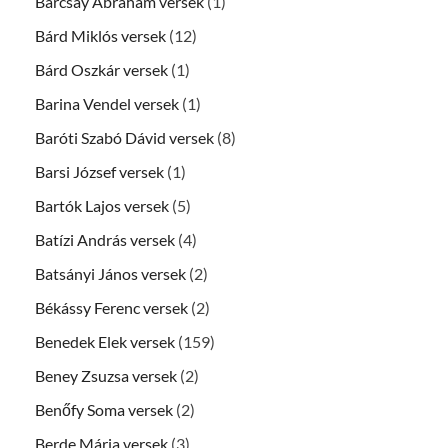
Barcsay Ábrahám versek
(1)
Bárd Miklós versek
(12)
Bárd Oszkár versek
(1)
Barina Vendel versek
(1)
Baróti Szabó Dávid versek
(8)
Barsi József versek
(1)
Bartók Lajos versek
(5)
Batízi András versek
(4)
Batsányi János versek
(2)
Békássy Ferenc versek
(2)
Benedek Elek versek
(159)
Beney Zsuzsa versek
(2)
Benőfy Soma versek
(2)
Berde Mária versek
(3)