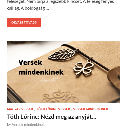
feleséget, Nem birja a legszebb kincset. A feleség fényes
csillag, A boldogság …
OLVASS TOVÁBB
MAGYAR VERSEK
/
TÓTH LŐRINC VERSEK
/
VERSEK MINDENKINEK
Tóth Lőrinc: Nézd meg az anyját…
by
Versek mindenkinek