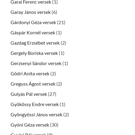
Garai Ferenc versek
(1)
Garay János versek
(6)
Gárdonyi Géza versek
(21)
Gáspár Kornél versek
(1)
Gazdag Erzsébet versek
(2)
Gergely Boriska versek
(1)
Gerzsenyi Sándor versek
(1)
Gödri Anita versek
(2)
Greguss Ágost versek
(2)
Gulyás Pál versek
(27)
Gyökössy Endre versek
(1)
Gyöngyössi János versek
(2)
Gyóni Géza versek
(30)
Gyulai Pál versek
(9)