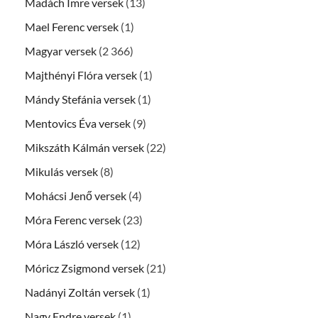
Madách Imre versek
(13)
Mael Ferenc versek
(1)
Magyar versek
(2 366)
Majthényi Flóra versek
(1)
Mándy Stefánia versek
(1)
Mentovics Éva versek
(9)
Mikszáth Kálmán versek
(22)
Mikulás versek
(8)
Mohácsi Jenő versek
(4)
Móra Ferenc versek
(23)
Móra László versek
(12)
Móricz Zsigmond versek
(21)
Nadányi Zoltán versek
(1)
Nagy Endre versek
(1)