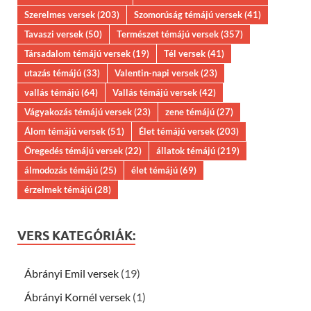
Szerelmes versek
(203)
Szomorúság témájú versek
(41)
Tavaszi versek
(50)
Természet témájú versek
(357)
Társadalom témájú versek
(19)
Tél versek
(41)
utazás témájú
(33)
Valentin-napi versek
(23)
vallás témájú
(64)
Vallás témájú versek
(42)
Vágyakozás témájú versek
(23)
zene témájú
(27)
Álom témájú versek
(51)
Élet témájú versek
(203)
Öregedés témájú versek
(22)
állatok témájú
(219)
álmodozás témájú
(25)
élet témájú
(69)
érzelmek témájú
(28)
VERS KATEGÓRIÁK:
Ábrányi Emil versek
(19)
Ábrányi Kornél versek
(1)