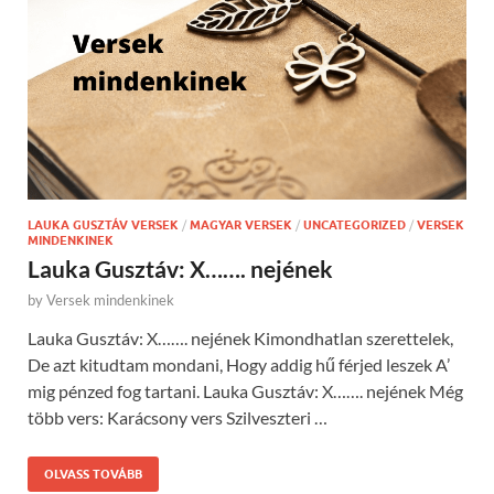
LAUKA GUSZTÁV VERSEK
/
MAGYAR VERSEK
/
UNCATEGORIZED
/
VERSEK
MINDENKINEK
Lauka Gusztáv: X……. nejének
by
Versek mindenkinek
Lauka Gusztáv: X……. nejének Kimondhatlan szerettelek,
De azt kitudtam mondani, Hogy addig hű férjed leszek A’
mig pénzed fog tartani. Lauka Gusztáv: X……. nejének Még
több vers: Karácsony vers Szilveszteri …
OLVASS TOVÁBB