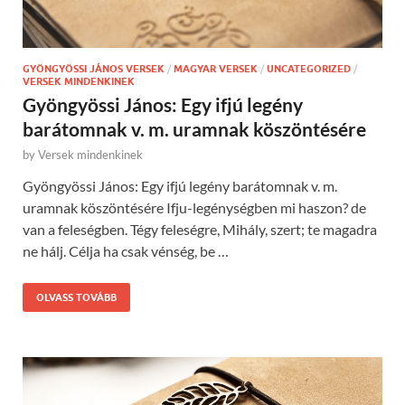
GYÖNGYÖSSI JÁNOS VERSEK
/
MAGYAR VERSEK
/
UNCATEGORIZED
/
VERSEK MINDENKINEK
Gyöngyössi János: Egy ifjú legény
barátomnak v. m. uramnak köszöntésére
by
Versek mindenkinek
Gyöngyössi János: Egy ifjú legény barátomnak v. m.
uramnak köszöntésére Ifju-legénységben mi haszon? de
van a feleségben. Tégy feleségre, Mihály, szert; te magadra
ne hálj. Célja ha csak vénség, be …
OLVASS TOVÁBB