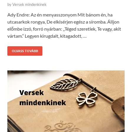
by
Versek mindenkinek
Ady Endre: Az én menyasszonyom Mit bánom én, ha
utcasarkok rongya, De elkisérjen egész a síromba. Álljon
előmbe izzó, forró nyárban: „Téged szeretlek, Te vagy, akit
vártam.” Legyen kirugdalt, kitagadott, …
OLVASS TOVÁBB