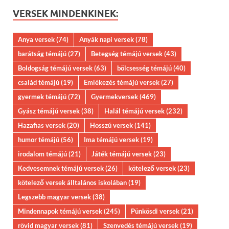
VERSEK MINDENKINEK:
Anya versek
(74)
Anyák napi versek
(78)
barátság témájú
(27)
Betegség témájú versek
(43)
Boldogság témájú versek
(63)
bölcsesség témájú
(40)
család témájú
(19)
Emlékezés témájú versek
(27)
gyermek témájú
(72)
Gyermekversek
(469)
Gyász témájú versek
(38)
Halál témájú versek
(232)
Hazafias versek
(20)
Hosszú versek
(141)
humor témájú
(56)
Ima témájú versek
(19)
irodalom témájú
(21)
Játék témájú versek
(23)
Kedvesemnek témájú versek
(26)
kötelező versek
(23)
kötelező versek álltalános iskolában
(19)
Legszebb magyar versek
(38)
Mindennapok témájú versek
(245)
Pünkösdi versek
(21)
rövid magyar versek
(81)
Szenvedés témájú versek
(19)