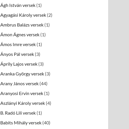
Ágh István versek
(1)
Agyagási Károly versek
(2)
Ambrus Balázs versek
(1)
Ámon Ágnes versek
(1)
Ámos Imre versek
(1)
Ányos Pál versek
(3)
Áprily Lajos versek
(3)
Aranka György versek
(3)
Arany János versek
(44)
Aranyosi Ervin versek
(1)
Aszlányi Károly versek
(4)
B. Radó Lili versek
(1)
Babits Mihály versek
(40)