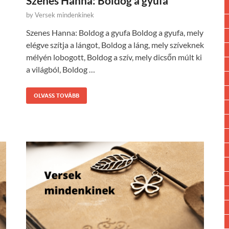
Szenes Hanna: Boldog a gyufa
by
Versek mindenkinek
Szenes Hanna: Boldog a gyufa Boldog a gyufa, mely
elégve szítja a lángot, Boldog a láng, mely szíveknek
mélyén lobogott, Boldog a szív, mely dicsőn múlt ki
a világból, Boldog …
OLVASS TOVÁBB