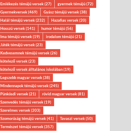
Emlékezés témájú versek
(27)
gyermek témájú
(72)
Gyermekversek
(469)
Gyász témájú versek
(38)
Halál témájú versek
(232)
Hazafias versek
(20)
Hosszú versek
(141)
humor témájú
(56)
Ima témájú versek
(19)
irodalom témájú
(21)
Játék témájú versek
(23)
Kedvesemnek témájú versek
(26)
kötelező versek
(23)
kötelező versek álltalános iskolában
(19)
Legszebb magyar versek
(38)
Mindennapok témájú versek
(245)
Pünkösdi versek
(21)
rövid magyar versek
(81)
Szenvedés témájú versek
(19)
Szerelmes versek
(203)
Szomorúság témájú versek
(41)
Tavaszi versek
(50)
Természet témájú versek
(357)