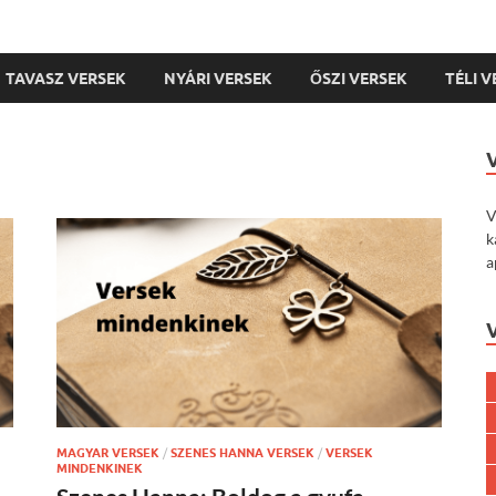
TAVASZ VERSEK
NYÁRI VERSEK
ŐSZI VERSEK
TÉLI 
V
k
a
MAGYAR VERSEK
/
SZENES HANNA VERSEK
/
VERSEK
MINDENKINEK