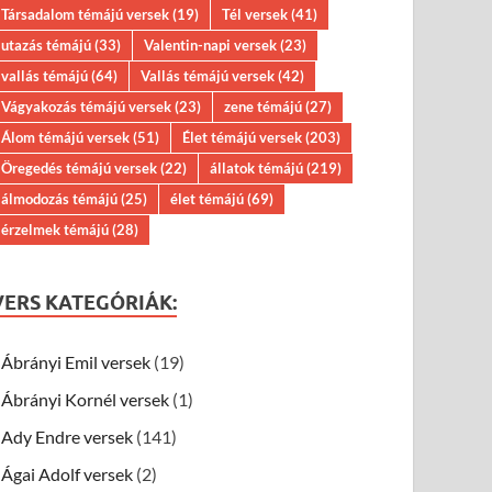
Társadalom témájú versek
(19)
Tél versek
(41)
utazás témájú
(33)
Valentin-napi versek
(23)
vallás témájú
(64)
Vallás témájú versek
(42)
Vágyakozás témájú versek
(23)
zene témájú
(27)
Álom témájú versek
(51)
Élet témájú versek
(203)
Öregedés témájú versek
(22)
állatok témájú
(219)
álmodozás témájú
(25)
élet témájú
(69)
érzelmek témájú
(28)
VERS KATEGÓRIÁK:
Ábrányi Emil versek
(19)
Ábrányi Kornél versek
(1)
Ady Endre versek
(141)
Ágai Adolf versek
(2)