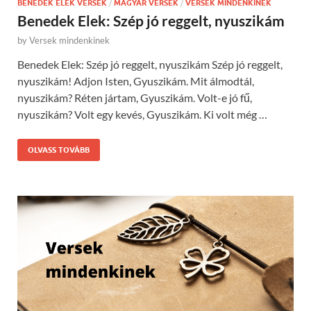
BENEDEK ELEK VERSEK
/
MAGYAR VERSEK
/
VERSEK MINDENKINEK
Benedek Elek: Szép jó reggelt, nyuszikám
by
Versek mindenkinek
Benedek Elek: Szép jó reggelt, nyuszikám Szép jó reggelt,
nyuszikám! Adjon Isten, Gyuszikám. Mit álmodtál,
nyuszikám? Réten jártam, Gyuszikám. Volt-e jó fű,
nyuszikám? Volt egy kevés, Gyuszikám. Ki volt még …
OLVASS TOVÁBB