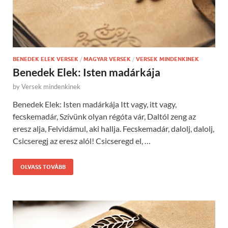
BENEDEK ELEK VERSEK
/
MAGYAR VERSEK
/
VERSEK MINDENKINEK
Benedek Elek: Isten madárkája
by
Versek mindenkinek
Benedek Elek: Isten madárkája Itt vagy, itt vagy,
fecskemadár, Szívünk olyan régóta vár, Daltól zeng az
eresz alja, Felvidámul, aki hallja. Fecskemadár, dalolj, dalolj,
Csicseregj az eresz alól! Csicseregd el, …
OLVASS TOVÁBB