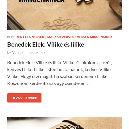
BENEDEK ELEK VERSEK
/
MAGYAR VERSEK
/
VERSEK MINDENKINEK
Benedek Elek: Vilike és lilike
by
Versek mindenkinek
Benedek Elek: Vilike és lilike Vilike: Csókolom a kezét,
kedves Lilike. Lilike: Isten hozta nálunk, kedves Vilike.
Vilike: Hogy érzi magát, ha szabad kérdenem? Lilike:
Köszönöm kérdésit, csak úgy csendesen. …
OLVASS TOVÁBB