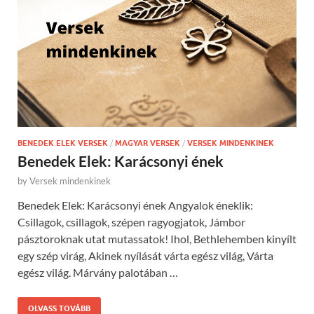
BENEDEK ELEK VERSEK
/
MAGYAR VERSEK
/
VERSEK MINDENKINEK
Benedek Elek: Karácsonyi ének
by
Versek mindenkinek
Benedek Elek: Karácsonyi ének Angyalok éneklik:
Csillagok, csillagok, szépen ragyogjatok, Jámbor
pásztoroknak utat mutassatok! Ihol, Bethlehemben kinyílt
egy szép virág, Akinek nyílását várta egész világ, Várta
egész világ. Márvány palotában …
OLVASS TOVÁBB