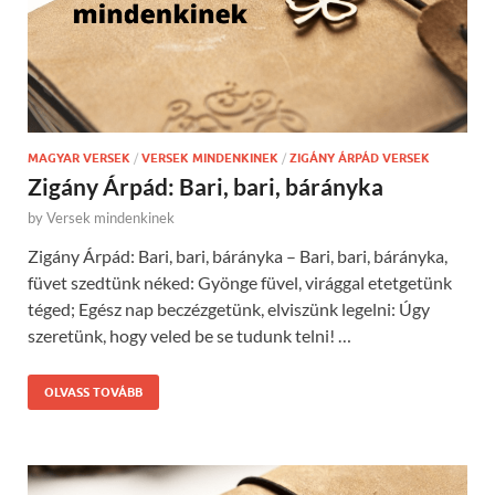
MAGYAR VERSEK
/
VERSEK MINDENKINEK
/
ZIGÁNY ÁRPÁD VERSEK
Zigány Árpád: Bari, bari, bárányka
by
Versek mindenkinek
Zigány Árpád: Bari, bari, bárányka – Bari, bari, bárányka,
füvet szedtünk néked: Gyönge füvel, virággal etetgetünk
téged; Egész nap beczézgetünk, elviszünk legelni: Úgy
szeretünk, hogy veled be se tudunk telni! …
OLVASS TOVÁBB