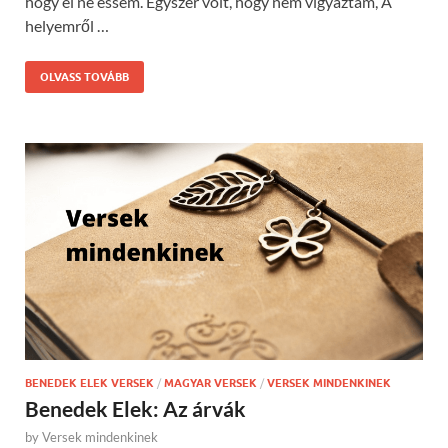
hogy el ne essem. Egyszer volt, hogy nem vigyáztam, A
helyemről …
OLVASS TOVÁBB
BENEDEK ELEK VERSEK
/
MAGYAR VERSEK
/
VERSEK MINDENKINEK
Benedek Elek: Az árvák
by
Versek mindenkinek