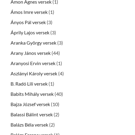
Ámon Ágnes versek
(1)
Ámos Imre versek
(1)
Ányos Pál versek
(3)
Áprily Lajos versek
(3)
Aranka György versek
(3)
Arany János versek
(44)
Aranyosi Ervin versek
(1)
Aszlányi Károly versek
(4)
B. Radó Lili versek
(1)
Babits Mihály versek
(40)
Bajza József versek
(10)
Balassi Bálint versek
(2)
Balázs Béla versek
(2)
Balázs Ferenc versek
(1)