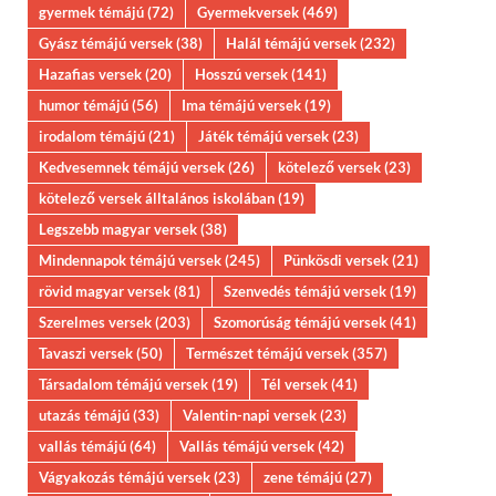
gyermek témájú
(72)
Gyermekversek
(469)
Gyász témájú versek
(38)
Halál témájú versek
(232)
Hazafias versek
(20)
Hosszú versek
(141)
humor témájú
(56)
Ima témájú versek
(19)
irodalom témájú
(21)
Játék témájú versek
(23)
Kedvesemnek témájú versek
(26)
kötelező versek
(23)
kötelező versek álltalános iskolában
(19)
Legszebb magyar versek
(38)
Mindennapok témájú versek
(245)
Pünkösdi versek
(21)
rövid magyar versek
(81)
Szenvedés témájú versek
(19)
Szerelmes versek
(203)
Szomorúság témájú versek
(41)
Tavaszi versek
(50)
Természet témájú versek
(357)
Társadalom témájú versek
(19)
Tél versek
(41)
utazás témájú
(33)
Valentin-napi versek
(23)
vallás témájú
(64)
Vallás témájú versek
(42)
Vágyakozás témájú versek
(23)
zene témájú
(27)