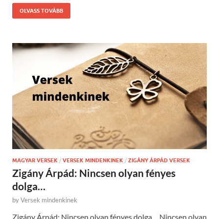
OLVASS TOVÁBB
MAGYAR VERSEK
/
VERSEK MINDENKINEK
/
ZIGÁNY ÁRPÁD VERSEK
Zigány Árpád: Nincsen olyan fényes
dolga…
by
Versek mindenkinek
Zigány Árpád: Nincsen olyan fényes dolga… Nincsen olyan