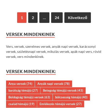
1
2
…
24
Következő
VERSEK MINDENKINEK
Vers, versek, szerelmes versek, anyák napi versek, karácsonyi
versek, születésnapi versek, mikulás versek, apák napi vers, rövid
versek, vers mindenkinek.
VERSEK MINDENKINEK:
Anya versek
(74)
Anyák napi versek
(78)
barátság témájú
(27)
Betegség témájú versek
(43)
Boldogság témájú versek
(63)
bölcsesség témájú
(40)
család témájú
(19)
Emlékezés témájú versek
(27)