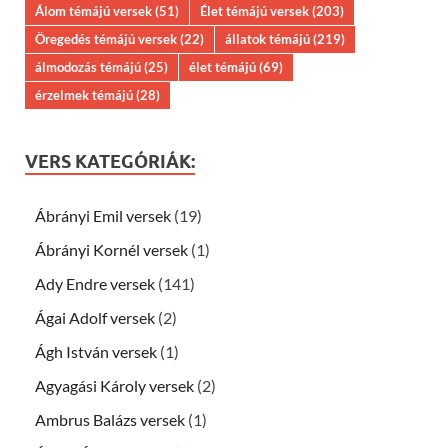
Álom témájú versek
(51)
Élet témájú versek
(203)
Öregedés témájú versek
(22)
állatok témájú
(219)
álmodozás témájú
(25)
élet témájú
(69)
érzelmek témájú
(28)
VERS KATEGÓRIÁK:
Ábrányi Emil versek
(19)
Ábrányi Kornél versek
(1)
Ady Endre versek
(141)
Ágai Adolf versek
(2)
Ágh István versek
(1)
Agyagási Károly versek
(2)
Ambrus Balázs versek
(1)