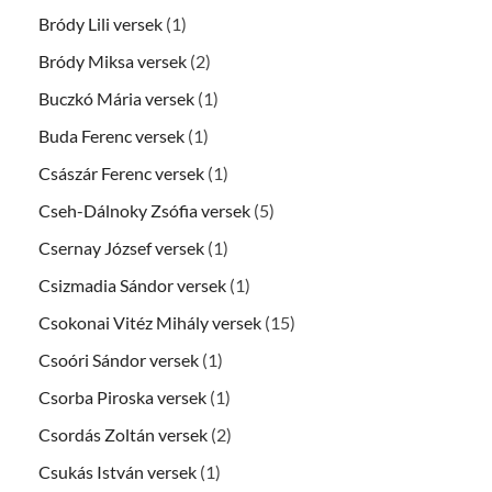
Bródy Lili versek
(1)
Bródy Miksa versek
(2)
Buczkó Mária versek
(1)
Buda Ferenc versek
(1)
Császár Ferenc versek
(1)
Cseh-Dálnoky Zsófia versek
(5)
Csernay József versek
(1)
Csizmadia Sándor versek
(1)
Csokonai Vitéz Mihály versek
(15)
Csoóri Sándor versek
(1)
Csorba Piroska versek
(1)
Csordás Zoltán versek
(2)
Csukás István versek
(1)