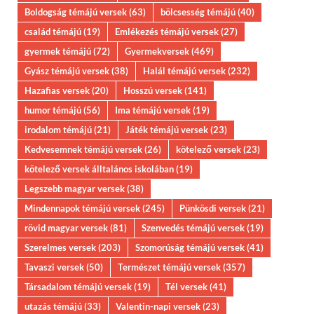
Boldogság témájú versek
(63)
bölcsesség témájú
(40)
család témájú
(19)
Emlékezés témájú versek
(27)
gyermek témájú
(72)
Gyermekversek
(469)
Gyász témájú versek
(38)
Halál témájú versek
(232)
Hazafias versek
(20)
Hosszú versek
(141)
humor témájú
(56)
Ima témájú versek
(19)
irodalom témájú
(21)
Játék témájú versek
(23)
Kedvesemnek témájú versek
(26)
kötelező versek
(23)
kötelező versek álltalános iskolában
(19)
Legszebb magyar versek
(38)
Mindennapok témájú versek
(245)
Pünkösdi versek
(21)
rövid magyar versek
(81)
Szenvedés témájú versek
(19)
Szerelmes versek
(203)
Szomorúság témájú versek
(41)
Tavaszi versek
(50)
Természet témájú versek
(357)
Társadalom témájú versek
(19)
Tél versek
(41)
utazás témájú
(33)
Valentin-napi versek
(23)