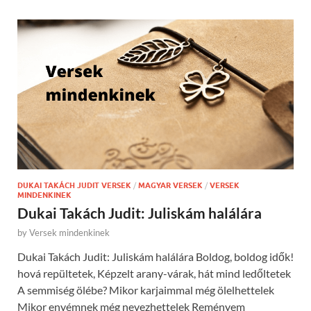
DUKAI TAKÁCH JUDIT VERSEK
/
MAGYAR VERSEK
/
VERSEK
MINDENKINEK
Dukai Takách Judit: Juliskám halálára
by
Versek mindenkinek
Dukai Takách Judit: Juliskám halálára Boldog, boldog idők!
hová repültetek, Képzelt arany-várak, hát mind ledőltetek
A semmiség ölébe? Mikor karjaimmal még ölelhettelek
Mikor enyémnek még nevezhettelek Reményem