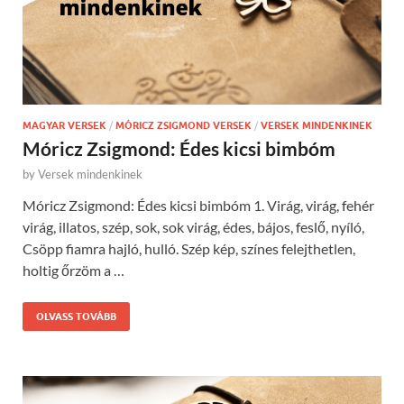
MAGYAR VERSEK
/
MÓRICZ ZSIGMOND VERSEK
/
VERSEK MINDENKINEK
Móricz Zsigmond: Édes kicsi bimbóm
by
Versek mindenkinek
Móricz Zsigmond: Édes kicsi bimbóm 1. Virág, virág, fehér
virág, illatos, szép, sok, sok virág, édes, bájos, feslő, nyíló,
Csöpp fiamra hajló, hulló. Szép kép, színes felejthetlen,
holtig őrzöm a …
OLVASS TOVÁBB