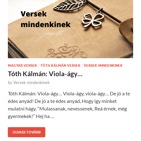
MAGYAR VERSEK
/
TÓTH KÁLMÁN VERSEK
/
VERSEK MINDENKINEK
Tóth Kálmán: Viola-ágy…
by
Versek mindenkinek
Tóth Kálmán: Viola-ágy… Viola-ágy, viola-ágy… De jó a te
édes anyád! De jó a te édes anyád, Hogy igy minket
mulatni hágy. “Mulassanak, nevessenek, Reá érnek, még
gyermekek!” Hej ha …
OLVASS TOVÁBB