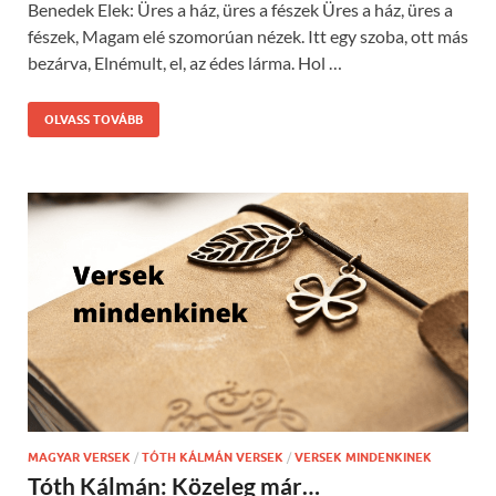
Benedek Elek: Üres a ház, üres a fészek Üres a ház, üres a
fészek, Magam elé szomorúan nézek. Itt egy szoba, ott más
bezárva, Elnémult, el, az édes lárma. Hol …
OLVASS TOVÁBB
MAGYAR VERSEK
/
TÓTH KÁLMÁN VERSEK
/
VERSEK MINDENKINEK
Tóth Kálmán: Közeleg már…