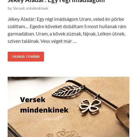
by
Versek mindenkinek
Jékey Aladár: Egy régi imádságom Uram, veled én pörbe
szálltam… Egedre köveket dobáltam S most hullanak rám
garmadában. Uram, a kövek zúznak, fájnak, Lelken ütnek,
szíven találnak. Vess véget már …
OLVASS TOVÁBB