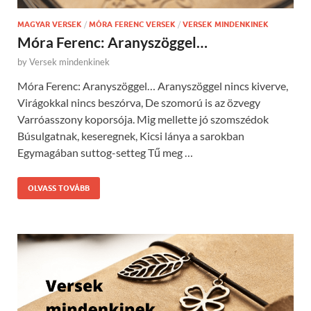
MAGYAR VERSEK
/
MÓRA FERENC VERSEK
/
VERSEK MINDENKINEK
Móra Ferenc: Aranyszöggel…
by
Versek mindenkinek
Móra Ferenc: Aranyszöggel… Aranyszöggel nincs kiverve,
Virágokkal nincs beszórva, De szomorú is az özvegy
Varróasszony koporsója. Mig mellette jó szomszédok
Búsulgatnak, keseregnek, Kicsi lánya a sarokban
Egymagában suttog-setteg Tű meg …
OLVASS TOVÁBB