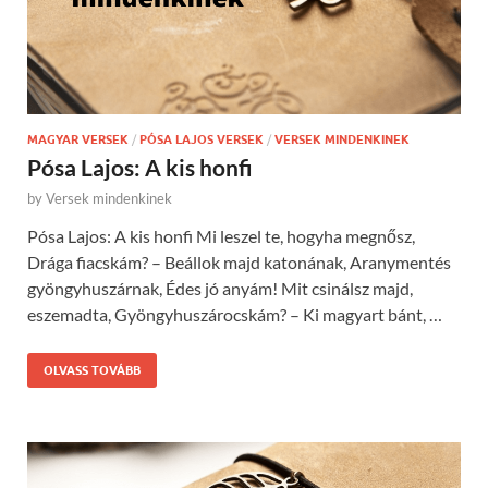
MAGYAR VERSEK
/
PÓSA LAJOS VERSEK
/
VERSEK MINDENKINEK
Pósa Lajos: A kis honfi
by
Versek mindenkinek
Pósa Lajos: A kis honfi Mi leszel te, hogyha megnősz,
Drága fiacskám? – Beállok majd katonának, Aranymentés
gyöngyhuszárnak, Édes jó anyám! Mit csinálsz majd,
eszemadta, Gyöngyhuszárocskám? – Ki magyart bánt, …
OLVASS TOVÁBB