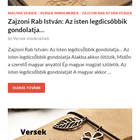
MAGYAR VERSEK
/
VERSEK MINDENKINEK
/
ZAJZONI RAB ISTVÁN VERSEK
Zajzoni Rab István: Az isten legdicsőbbik
gondolatja…
by
Versek mindenkinek
Zajzoni Rab István: Az isten legdicsőbbik gondolatja… Az
isten legdicsőbbik gondolatja Alakba akkor öltözik, Midőn
a szerető magyar anyától Ép magyar magzat születik. Az
isten legdicsőbbik gondolatját A magyar akkor …
OLVASS TOVÁBB