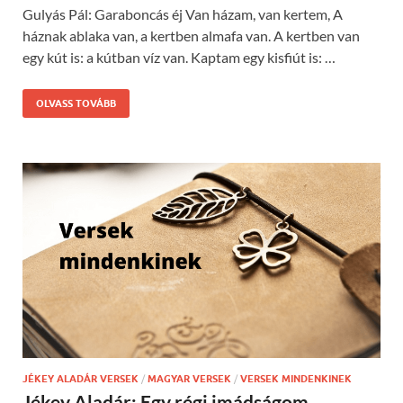
Gulyás Pál: Garaboncás éj Van házam, van kertem, A
háznak ablaka van, a kertben almafa van. A kertben van
egy kút is: a kútban víz van. Kaptam egy kisfiút is: …
OLVASS TOVÁBB
JÉKEY ALADÁR VERSEK
/
MAGYAR VERSEK
/
VERSEK MINDENKINEK
Jékey Aladár: Egy régi imádságom