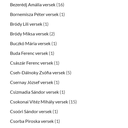
Bezerédj Amália versek
(16)
Bornemisza Péter versek
(1)
Bródy Lili versek
(1)
Bródy Miksa versek
(2)
Buczkó Mária versek
(1)
Buda Ferenc versek
(1)
Császár Ferenc versek
(1)
Cseh-Dálnoky Zsófia versek
(5)
Csernay József versek
(1)
Csizmadia Sándor versek
(1)
Csokonai Vitéz Mihály versek
(15)
Csoóri Sándor versek
(1)
Csorba Piroska versek
(1)