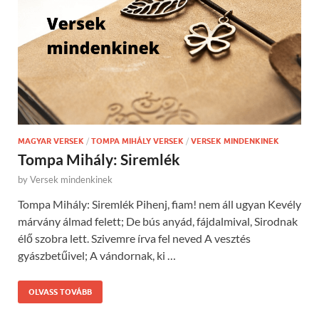
MAGYAR VERSEK
/
TOMPA MIHÁLY VERSEK
/
VERSEK MINDENKINEK
Tompa Mihály: Siremlék
by
Versek mindenkinek
Tompa Mihály: Siremlék Pihenj, fiam! nem áll ugyan Kevély
márvány álmad felett; De bús anyád, fájdalmival, Sirodnak
élő szobra lett. Szivemre írva fel neved A vesztés
gyászbetűivel; A vándornak, ki …
OLVASS TOVÁBB