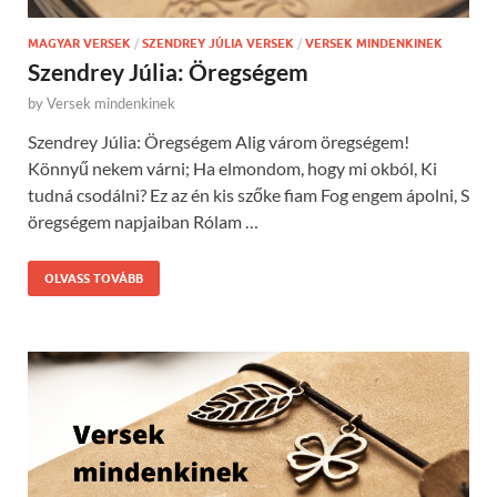
MAGYAR VERSEK
/
SZENDREY JÚLIA VERSEK
/
VERSEK MINDENKINEK
Szendrey Júlia: Öregségem
by
Versek mindenkinek
Szendrey Júlia: Öregségem Alig várom öregségem!
Könnyű nekem várni; Ha elmondom, hogy mi okból, Ki
tudná csodálni? Ez az én kis szőke fiam Fog engem ápolni, S
öregségem napjaiban Rólam …
OLVASS TOVÁBB