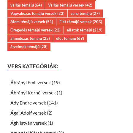
vallás témájú
(64)
Vallás témájú versek
(42)
Vágyakozás témájú versek
(23)
zene témájú
(27)
Álom témájú versek
(51)
Élet témájú versek
(203)
Öregedés témájú versek
(22)
állatok témájú
(219)
álmodozás témájú
(25)
élet témájú
(69)
érzelmek témájú
(28)
VERS KATEGÓRIÁK:
Ábrányi Emil versek
(19)
Ábrányi Kornél versek
(1)
Ady Endre versek
(141)
Ágai Adolf versek
(2)
Ágh István versek
(1)
Agyagási Károly versek
(2)