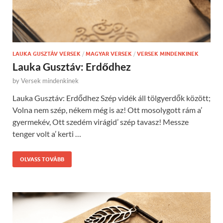
LAUKA GUSZTÁV VERSEK
/
MAGYAR VERSEK
/
VERSEK MINDENKINEK
Lauka Gusztáv: Erdődhez
by
Versek mindenkinek
Lauka Gusztáv: Erdődhez Szép vidék áll tölgyerdők között;
Volna nem szép, nékem még is az! Ott mosolygott rám a’
gyermekév, Ott szedém virágid’ szép tavasz! Messze
tenger volt a’ kerti …
OLVASS TOVÁBB