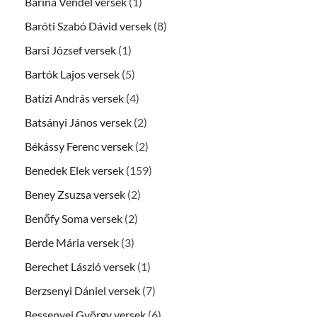
Barina Vendel versek
(1)
Baróti Szabó Dávid versek
(8)
Barsi József versek
(1)
Bartók Lajos versek
(5)
Batízi András versek
(4)
Batsányi János versek
(2)
Békássy Ferenc versek
(2)
Benedek Elek versek
(159)
Beney Zsuzsa versek
(2)
Benőfy Soma versek
(2)
Berde Mária versek
(3)
Berechet László versek
(1)
Berzsenyi Dániel versek
(7)
Bessenyei György versek
(6)