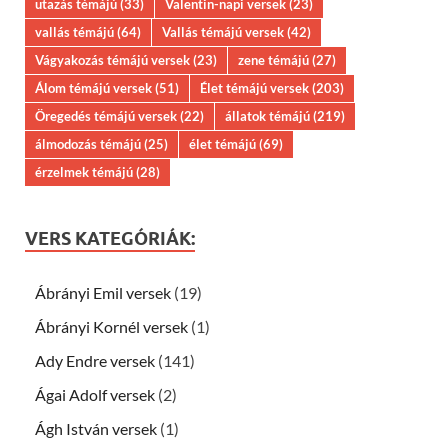
utazás témájú
(33)
Valentin-napi versek
(23)
vallás témájú
(64)
Vallás témájú versek
(42)
Vágyakozás témájú versek
(23)
zene témájú
(27)
Álom témájú versek
(51)
Élet témájú versek
(203)
Öregedés témájú versek
(22)
állatok témájú
(219)
álmodozás témájú
(25)
élet témájú
(69)
érzelmek témájú
(28)
VERS KATEGÓRIÁK:
Ábrányi Emil versek
(19)
Ábrányi Kornél versek
(1)
Ady Endre versek
(141)
Ágai Adolf versek
(2)
Ágh István versek
(1)