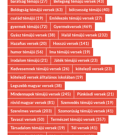
barátság témájú
(27)
Betegség témájú versek
(43)
Boldogság témájú versek
(63)
bölcsesség témájú
(40)
család témájú
(19)
Emlékezés témájú versek
(27)
gyermek témájú
(72)
Gyermekversek
(469)
Gyász témájú versek
(38)
Halál témájú versek
(232)
Hazafias versek
(20)
Hosszú versek
(141)
humor témájú
(56)
Ima témájú versek
(19)
irodalom témájú
(21)
Játék témájú versek
(23)
Kedvesemnek témájú versek
(26)
kötelező versek
(23)
kötelező versek álltalános iskolában
(19)
Legszebb magyar versek
(38)
Mindennapok témájú versek
(245)
Pünkösdi versek
(21)
rövid magyar versek
(81)
Szenvedés témájú versek
(19)
Szerelmes versek
(203)
Szomorúság témájú versek
(41)
Tavaszi versek
(50)
Természet témájú versek
(357)
Társadalom témájú versek
(19)
Tél versek
(41)