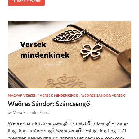
OLVASS TOVÁBB
MAGYAR VERSEK
/
VERSEK MINDENKINEK
/
WEÖRES SÁNDOR VERSEK
Weöres Sándor: Száncsengő
by
Versek mindenkinek
Weöres Sándor: Száncsengő Éj-mélyből fölzengő – csing-
ling-ling – száncsengő. Száncsengő – csing-ling-ling – tél
csendjén halkan ring. Földobban két nagy ló – kop-kop-