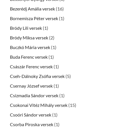
Bezerédj Amália versek
(16)
Bornemisza Péter versek
(1)
Bródy Lili versek
(1)
Bródy Miksa versek
(2)
Buczkó Mária versek
(1)
Buda Ferenc versek
(1)
Császár Ferenc versek
(1)
Cseh-Dálnoky Zsófia versek
(5)
Csernay József versek
(1)
Csizmadia Sándor versek
(1)
Csokonai Vitéz Mihály versek
(15)
Csoóri Sándor versek
(1)
Csorba Piroska versek
(1)