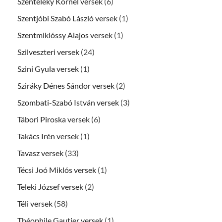
Szenteleky Kornél versek
(6)
Szentjóbi Szabó László versek
(1)
Szentmiklóssy Alajos versek
(1)
Szilveszteri versek
(24)
Szini Gyula versek
(1)
Sziráky Dénes Sándor versek
(2)
Szombati-Szabó István versek
(3)
Tábori Piroska versek
(6)
Takács Irén versek
(1)
Tavasz versek
(33)
Técsi Joó Miklós versek
(1)
Teleki József versek
(2)
Téli versek
(58)
Théophile Gautier versek
(1)