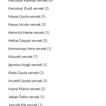
Harsányi Kálmán versek
(6)
Harsányi Zsolt versek
(2)
Havas Gyula versek
(5)
Havas István versek
(2)
Heinrich Heine versek
(1)
Heltai Gáspár versek
(2)
Homonnay Imre versek
(1)
Húsvéti versek
(7)
Ignotus Hugó versek
(1)
Illyés Gyula versek
(2)
Inczédi László versek
(5)
Iványi Mária versek
(2)
Jakab Ödön versek
(1)
Jancsik Pál versek
(1)