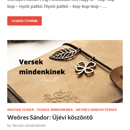
kop – nyolc patkó. Nyolc patkó – kop-kop-kop – …
OLVASS TOVÁBB
MAGYAR VERSEK
/
VERSEK MINDENKINEK
/
WEÖRES SÁNDOR VERSEK
Weöres Sándor: Újévi köszöntő
by
Versek mindenkinek