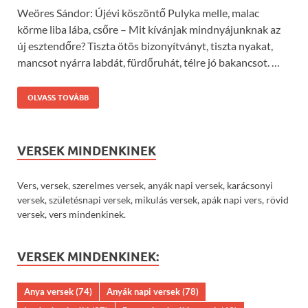
Weöres Sándor: Újévi köszöntő Pulyka melle, malac
körme liba lába, csőre – Mit kívánjak mindnyájunknak az
új esztendőre? Tiszta ötös bizonyítványt, tiszta nyakat,
mancsot nyárra labdát, fürdőruhát, télre jó bakancsot. …
OLVASS TOVÁBB
VERSEK MINDENKINEK
Vers, versek, szerelmes versek, anyák napi versek, karácsonyi
versek, születésnapi versek, mikulás versek, apák napi vers, rövid
versek, vers mindenkinek.
VERSEK MINDENKINEK:
Anya versek
(74)
Anyák napi versek
(78)