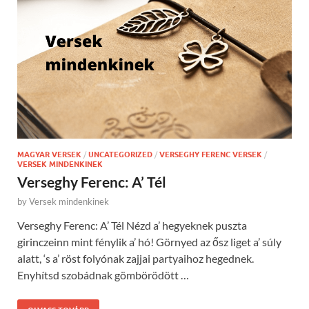
MAGYAR VERSEK
/
UNCATEGORIZED
/
VERSEGHY FERENC VERSEK
/
VERSEK MINDENKINEK
Verseghy Ferenc: A’ Tél
by
Versek mindenkinek
Verseghy Ferenc: A’ Tél Nézd a’ hegyeknek puszta
girinczeinn mint fénylik a’ hó! Görnyed az ősz liget a’ súly
alatt, ‘s a’ röst folyónak zajjai partyaihoz hegednek.
Enyhítsd szobádnak gömbörödött …