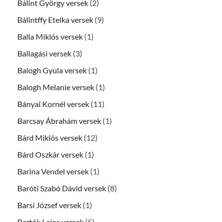
Bálint György versek
(2)
Bálintffy Etelka versek
(9)
Balla Miklós versek
(1)
Ballagási versek
(3)
Balogh Gyula versek
(1)
Balogh Melanie versek
(1)
Bányai Kornél versek
(11)
Barcsay Ábrahám versek
(1)
Bárd Miklós versek
(12)
Bárd Oszkár versek
(1)
Barina Vendel versek
(1)
Baróti Szabó Dávid versek
(8)
Barsi József versek
(1)
Bartók Lajos versek
(5)