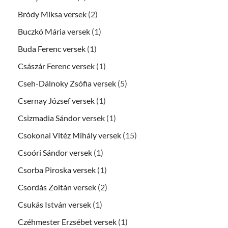
Bródy Miksa versek
(2)
Buczkó Mária versek
(1)
Buda Ferenc versek
(1)
Császár Ferenc versek
(1)
Cseh-Dálnoky Zsófia versek
(5)
Csernay József versek
(1)
Csizmadia Sándor versek
(1)
Csokonai Vitéz Mihály versek
(15)
Csoóri Sándor versek
(1)
Csorba Piroska versek
(1)
Csordás Zoltán versek
(2)
Csukás István versek
(1)
Czéhmester Erzsébet versek
(1)