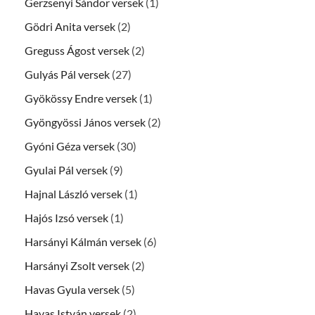
Gerzsenyi Sándor versek
(1)
Gödri Anita versek
(2)
Greguss Ágost versek
(2)
Gulyás Pál versek
(27)
Gyökössy Endre versek
(1)
Gyöngyössi János versek
(2)
Gyóni Géza versek
(30)
Gyulai Pál versek
(9)
Hajnal László versek
(1)
Hajós Izsó versek
(1)
Harsányi Kálmán versek
(6)
Harsányi Zsolt versek
(2)
Havas Gyula versek
(5)
Havas István versek
(2)