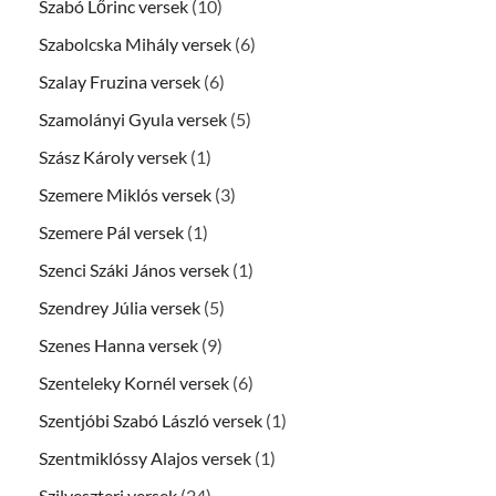
Szabó Lőrinc versek
(10)
Szabolcska Mihály versek
(6)
Szalay Fruzina versek
(6)
Szamolányi Gyula versek
(5)
Szász Károly versek
(1)
Szemere Miklós versek
(3)
Szemere Pál versek
(1)
Szenci Száki János versek
(1)
Szendrey Júlia versek
(5)
Szenes Hanna versek
(9)
Szenteleky Kornél versek
(6)
Szentjóbi Szabó László versek
(1)
Szentmiklóssy Alajos versek
(1)
Szilveszteri versek
(24)