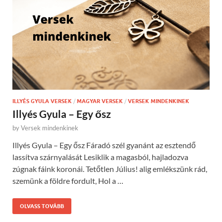
ILLYÉS GYULA VERSEK
/
MAGYAR VERSEK
/
VERSEK MINDENKINEK
Illyés Gyula – Egy ősz
by
Versek mindenkinek
Illyés Gyula – Egy ősz Fáradó szél gyanánt az esztendő
lassítva szárnyalását Lesiklik a magasból, hajladozva
zúgnak fáink koronái. Tetőtlen Július! alig emlékszünk rád,
szemünk a földre fordult, Hol a …
OLVASS TOVÁBB