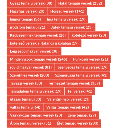
Gyász témájú versek
(38)
Halál témájú versek
(232)
Hazafias versek
(20)
Hosszú versek
(141)
humor témájú
(56)
Ima témájú versek
(19)
irodalom témájú
(21)
Játék témájú versek
(23)
Kedvesemnek témájú versek
(26)
kötelező versek
(23)
kötelező versek álltalános iskolában
(19)
Legszebb magyar versek
(38)
Mindennapok témájú versek
(245)
Pünkösdi versek
(21)
rövid magyar versek
(81)
Szenvedés témájú versek
(19)
Szerelmes versek
(203)
Szomorúság témájú versek
(41)
Tavaszi versek
(50)
Természet témájú versek
(357)
Társadalom témájú versek
(19)
Tél versek
(41)
utazás témájú
(33)
Valentin-napi versek
(23)
vallás témájú
(64)
Vallás témájú versek
(42)
Vágyakozás témájú versek
(23)
zene témájú
(27)
Álom témájú versek
(51)
Élet témájú versek
(203)