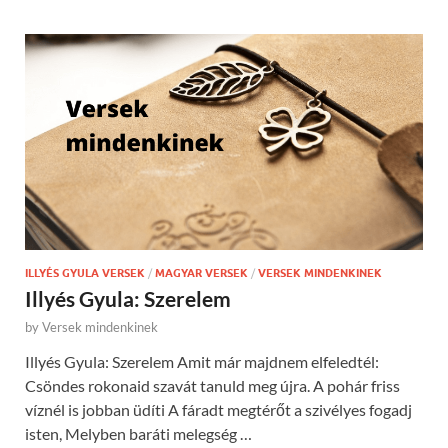
ILLYÉS GYULA VERSEK
/
MAGYAR VERSEK
/
VERSEK MINDENKINEK
Illyés Gyula: Szerelem
by
Versek mindenkinek
Illyés Gyula: Szerelem Amit már majdnem elfeledtél:
Csöndes rokonaid szavát tanuld meg újra. A pohár friss
víznél is jobban üdíti A fáradt megtérőt a szivélyes fogadj
isten, Melyben baráti melegség …