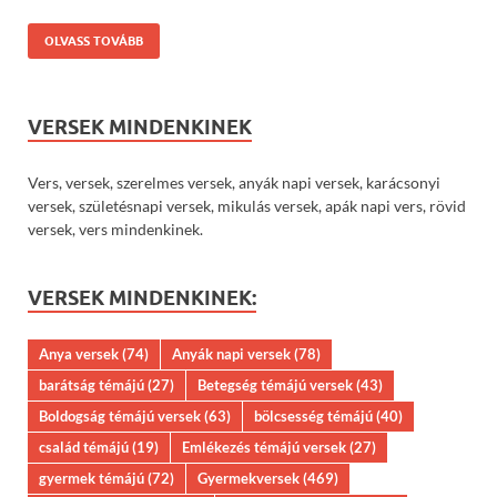
OLVASS TOVÁBB
VERSEK MINDENKINEK
Vers, versek, szerelmes versek, anyák napi versek, karácsonyi
versek, születésnapi versek, mikulás versek, apák napi vers, rövid
versek, vers mindenkinek.
VERSEK MINDENKINEK:
Anya versek
(74)
Anyák napi versek
(78)
barátság témájú
(27)
Betegség témájú versek
(43)
Boldogság témájú versek
(63)
bölcsesség témájú
(40)
család témájú
(19)
Emlékezés témájú versek
(27)
gyermek témájú
(72)
Gyermekversek
(469)