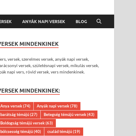
VERSEK
ANYÁK NAPI VERSEK
BLOG
VERSEK MINDENKINEK
ers, versek, szerelmes versek, anyák napi versek,
arácsonyi versek, születésnapi versek, mikulás versek,
pák napi vers, rövid versek, vers mindenkinek.
VERSEK MINDENKINEK:
Anya versek
(74)
Anyák napi versek
(78)
barátság témájú
(27)
Betegség témájú versek
(43)
Boldogság témájú versek
(63)
bölcsesség témájú
(40)
család témájú
(19)