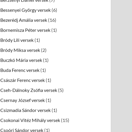
Bessenyei György versek
(6)
Bezerédj Amália versek
(16)
Bornemisza Péter versek
(1)
Bródy Lili versek
(1)
Bródy Miksa versek
(2)
Buczkó Mária versek
(1)
Buda Ferenc versek
(1)
Császár Ferenc versek
(1)
Cseh-Dálnoky Zsófia versek
(5)
Csernay József versek
(1)
Csizmadia Sándor versek
(1)
Csokonai Vitéz Mihály versek
(15)
Csoóri Sándor versek
(1)