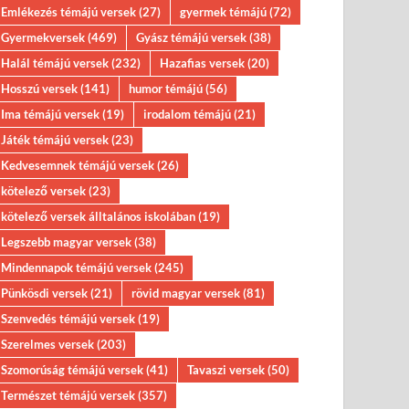
Emlékezés témájú versek
(27)
gyermek témájú
(72)
Gyermekversek
(469)
Gyász témájú versek
(38)
Halál témájú versek
(232)
Hazafias versek
(20)
Hosszú versek
(141)
humor témájú
(56)
Ima témájú versek
(19)
irodalom témájú
(21)
Játék témájú versek
(23)
Kedvesemnek témájú versek
(26)
kötelező versek
(23)
kötelező versek álltalános iskolában
(19)
Legszebb magyar versek
(38)
Mindennapok témájú versek
(245)
Pünkösdi versek
(21)
rövid magyar versek
(81)
Szenvedés témájú versek
(19)
Szerelmes versek
(203)
Szomorúság témájú versek
(41)
Tavaszi versek
(50)
Természet témájú versek
(357)