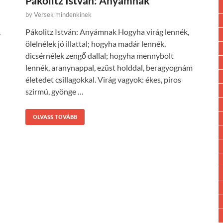
Pákolitz István: Anyámnak
by
Versek mindenkinek
,
Pákolitz István: Anyámnak Hogyha virág lennék,
ölelnélek jó illattal; hogyha madár lennék,
dicsérnélek zengő dallal; hogyha mennybolt
lennék, aranynappal, ezüst holddal, beragyognám
életedet csillagokkal. Virág vagyok: ékes, piros
szirmú, gyönge …
OLVASS TOVÁBB