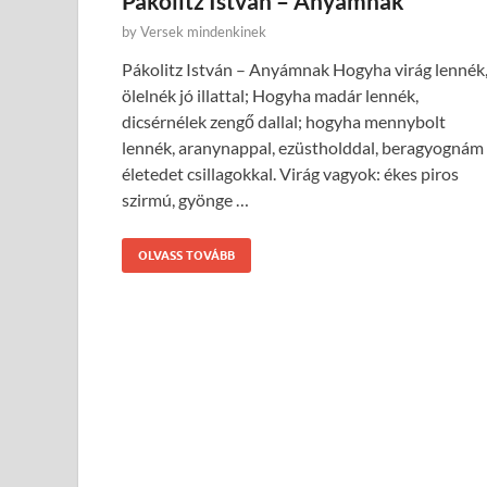
Pákolitz István – Anyámnak
by
Versek mindenkinek
Pákolitz István – Anyámnak Hogyha virág lennék
ölelnék jó illattal; Hogyha madár lennék,
dicsérnélek zengő dallal; hogyha mennybolt
lennék, aranynappal, ezüstholddal, beragyognám
életedet csillagokkal. Virág vagyok: ékes piros
szirmú, gyönge …
OLVASS TOVÁBB