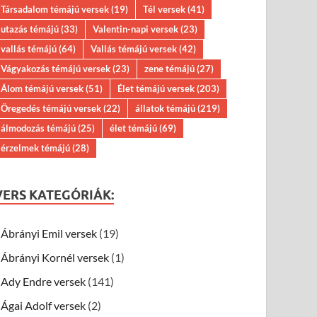
Társadalom témájú versek
(19)
Tél versek
(41)
utazás témájú
(33)
Valentin-napi versek
(23)
vallás témájú
(64)
Vallás témájú versek
(42)
Vágyakozás témájú versek
(23)
zene témájú
(27)
Álom témájú versek
(51)
Élet témájú versek
(203)
Öregedés témájú versek
(22)
állatok témájú
(219)
álmodozás témájú
(25)
élet témájú
(69)
érzelmek témájú
(28)
VERS KATEGÓRIÁK:
Ábrányi Emil versek
(19)
Ábrányi Kornél versek
(1)
Ady Endre versek
(141)
Ágai Adolf versek
(2)