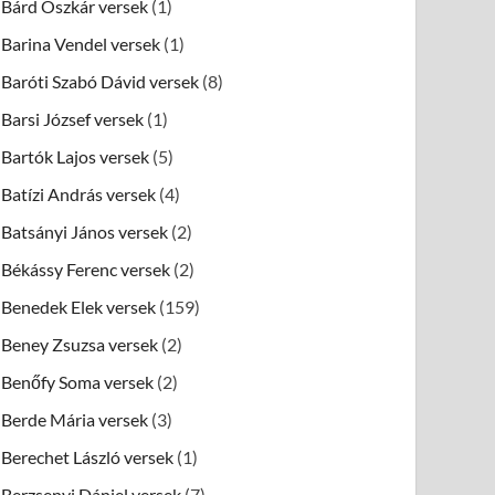
Bárd Oszkár versek
(1)
Barina Vendel versek
(1)
Baróti Szabó Dávid versek
(8)
Barsi József versek
(1)
Bartók Lajos versek
(5)
Batízi András versek
(4)
Batsányi János versek
(2)
Békássy Ferenc versek
(2)
Benedek Elek versek
(159)
Beney Zsuzsa versek
(2)
Benőfy Soma versek
(2)
Berde Mária versek
(3)
Berechet László versek
(1)
Berzsenyi Dániel versek
(7)