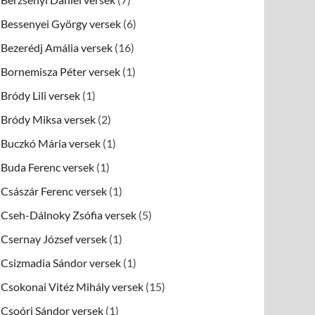
Bessenyei György versek
(6)
Bezerédj Amália versek
(16)
Bornemisza Péter versek
(1)
Bródy Lili versek
(1)
Bródy Miksa versek
(2)
Buczkó Mária versek
(1)
Buda Ferenc versek
(1)
Császár Ferenc versek
(1)
Cseh-Dálnoky Zsófia versek
(5)
Csernay József versek
(1)
Csizmadia Sándor versek
(1)
Csokonai Vitéz Mihály versek
(15)
Csoóri Sándor versek
(1)