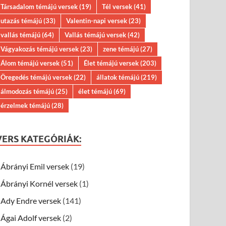
Társadalom témájú versek
(19)
Tél versek
(41)
utazás témájú
(33)
Valentin-napi versek
(23)
vallás témájú
(64)
Vallás témájú versek
(42)
Vágyakozás témájú versek
(23)
zene témájú
(27)
Álom témájú versek
(51)
Élet témájú versek
(203)
Öregedés témájú versek
(22)
állatok témájú
(219)
álmodozás témájú
(25)
élet témájú
(69)
érzelmek témájú
(28)
VERS KATEGÓRIÁK:
Ábrányi Emil versek
(19)
Ábrányi Kornél versek
(1)
Ady Endre versek
(141)
Ágai Adolf versek
(2)