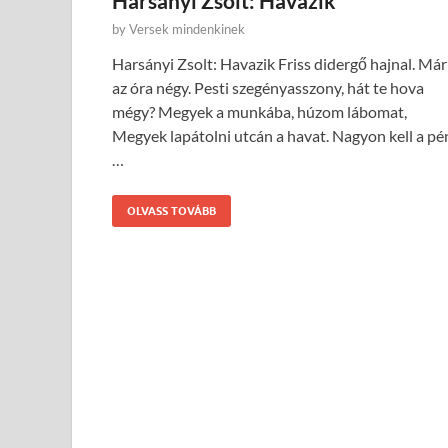
Harsányi Zsolt: Havazik
by
Versek mindenkinek
Harsányi Zsolt: Havazik Friss didergő hajnal. Már
az óra négy. Pesti szegényasszony, hát te hova
mégy? Megyek a munkába, húzom lábomat,
Megyek lapátolni utcán a havat. Nagyon kell a pé
…
OLVASS TOVÁBB