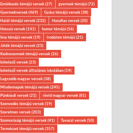
Emlékezés témájú versek
(27)
gyermek témájú
(72)
Gyermekversek
(469)
Gyász témájú versek
(38)
Halál témájú versek
(232)
Hazafias versek
(20)
Hosszú versek
(141)
humor témájú
(56)
Ima témájú versek
(19)
irodalom témájú
(21)
Játék témájú versek
(23)
Kedvesemnek témájú versek
(26)
kötelező versek
(23)
kötelező versek álltalános iskolában
(19)
Legszebb magyar versek
(38)
Mindennapok témájú versek
(245)
Pünkösdi versek
(21)
rövid magyar versek
(81)
Szenvedés témájú versek
(19)
Szerelmes versek
(203)
Szomorúság témájú versek
(41)
Tavaszi versek
(50)
Természet témájú versek
(357)