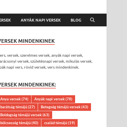
VERSEK
ANYÁK NAPI VERSEK
BLOG
VERSEK MINDENKINEK
ers, versek, szerelmes versek, anyák napi versek,
arácsonyi versek, születésnapi versek, mikulás versek,
pák napi vers, rövid versek, vers mindenkinek.
VERSEK MINDENKINEK:
Anya versek
(74)
Anyák napi versek
(78)
barátság témájú
(27)
Betegség témájú versek
(43)
Boldogság témájú versek
(63)
bölcsesség témájú
(40)
család témájú
(19)