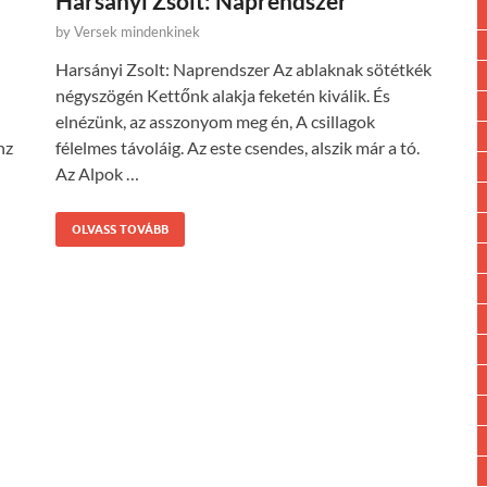
Harsányi Zsolt: Naprendszer
by
Versek mindenkinek
Harsányi Zsolt: Naprendszer Az ablaknak sötétkék
négyszögén Kettőnk alakja feketén kiválik. És
elnézünk, az asszonyom meg én, A csillagok
nz
félelmes távoláig. Az este csendes, alszik már a tó.
Az Alpok …
OLVASS TOVÁBB