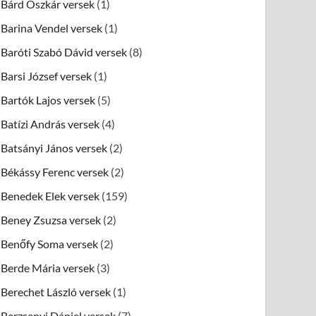
Bárd Oszkár versek
(1)
Barina Vendel versek
(1)
Baróti Szabó Dávid versek
(8)
Barsi József versek
(1)
Bartók Lajos versek
(5)
Batízi András versek
(4)
Batsányi János versek
(2)
Békássy Ferenc versek
(2)
Benedek Elek versek
(159)
Beney Zsuzsa versek
(2)
Benőfy Soma versek
(2)
Berde Mária versek
(3)
Berechet László versek
(1)
Berzsenyi Dániel versek
(7)