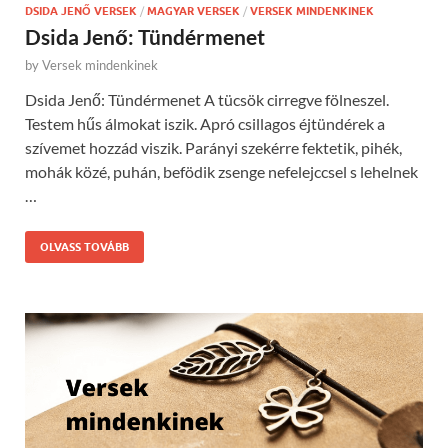
DSIDA JENŐ VERSEK
/
MAGYAR VERSEK
/
VERSEK MINDENKINEK
Dsida Jenő: Tündérmenet
by
Versek mindenkinek
Dsida Jenő: Tündérmenet A tücsök cirregve fölneszel.
Testem hűs álmokat iszik. Apró csillagos éjtündérek a
szívemet hozzád viszik. Parányi szekérre fektetik, pihék,
mohák közé, puhán, befödik zsenge nefelejccsel s lehelnek
…
OLVASS TOVÁBB