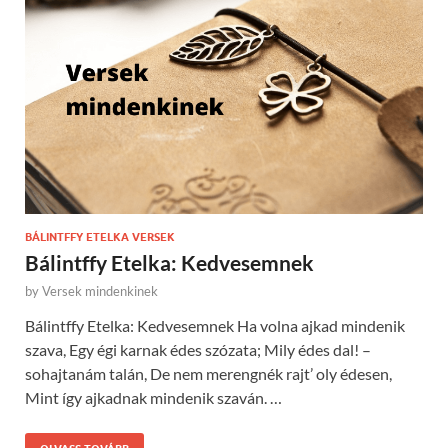
BÁLINTFFY ETELKA VERSEK
Bálintffy Etelka: Kedvesemnek
by
Versek mindenkinek
Bálintffy Etelka: Kedvesemnek Ha volna ajkad mindenik
szava, Egy égi karnak édes szózata; Mily édes dal! –
sohajtanám talán, De nem merengnék rajt’ oly édesen,
Mint így ajkadnak mindenik szaván. …