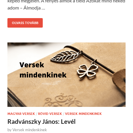
képed megjelen. A fényes álmok a tiéid Azokat mind neked
adom – Álmodja …
OLVASS TOVÁBB
MAGYAR VERSEK
/
RÖVID VERSEK
/
VERSEK MINDENKINEK
Radvánszky János: Levél
by
Versek mindenkinek