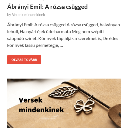
Ábrányi Emil: A rózsa csügged
by
Versek mindenkinek
Ábrányi Emil: A rózsa csügged A rózsa csügged, halványan
lehull, Ha nyári éjek üde harmata Meg nem szépíti
sáppadó szinét. Könnyek táplálják a szerelmet is, De édes
könnyek lassú permetegje, …
OLVASS TOVÁBB