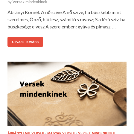
by
Versek mindenkinek
Ábrányi Kornél: A nő szive A nő szive, ha büszkébb mint
szerelmes, Önző, hiú lesz, számító s ravasz; S a férfi szív, ha
büszkesége elvesz A szerelemben: gyáva és pimasz. …
OLVASS TOVÁBB
ÁBRÁNYI EMIL VERSEK
/
MAGYAR VERSEK
/
VERSEK MINDENKINEK