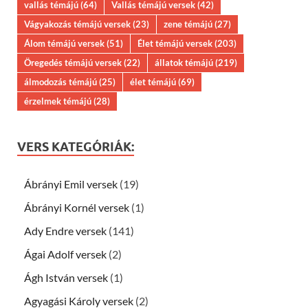
vallás témájú
(64)
Vallás témájú versek
(42)
Vágyakozás témájú versek
(23)
zene témájú
(27)
Álom témájú versek
(51)
Élet témájú versek
(203)
Öregedés témájú versek
(22)
állatok témájú
(219)
álmodozás témájú
(25)
élet témájú
(69)
érzelmek témájú
(28)
VERS KATEGÓRIÁK:
Ábrányi Emil versek
(19)
Ábrányi Kornél versek
(1)
Ady Endre versek
(141)
Ágai Adolf versek
(2)
Ágh István versek
(1)
Agyagási Károly versek
(2)