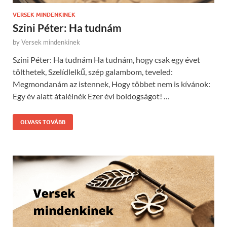
VERSEK MINDENKINEK
Szini Péter: Ha tudnám
by
Versek mindenkinek
Szini Péter: Ha tudnám Ha tudnám, hogy csak egy évet
tölthetek, Szelídlelkű, szép galambom, teveled:
Megmondanám az istennek, Hogy többet nem is kívánok:
Egy év alatt átalélnék Ezer évi boldogságot! …
OLVASS TOVÁBB