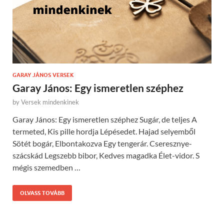
GARAY JÁNOS VERSEK
Garay János: Egy ismeretlen széphez
by
Versek mindenkinek
Garay János: Egy ismeretlen széphez Sugár, de teljes A
termeted, Kis pille hordja Lépésedet. Hajad selyemből
Sötét bogár, Elbontakozva Egy tengerár. Cseresznye-
szácskád Legszebb bibor, Kedves magadka Élet-vidor. S
mégis szemedben …
OLVASS TOVÁBB