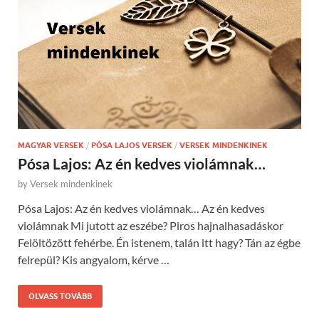
MAGYAR VERSEK
/
PÓSA LAJOS VERSEK
/
VERSEK MINDENKINEK
Pósa Lajos: Az én kedves violámnak…
by
Versek mindenkinek
Pósa Lajos: Az én kedves violámnak… Az én kedves
violámnak Mi jutott az eszébe? Piros hajnalhasadáskor
Felöltözött fehérbe. Én istenem, talán itt hagy? Tán az égbe
felrepül? Kis angyalom, kérve …
OLVASS TOVÁBB