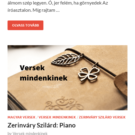
álmom szép legyen. Ó, jer felém, ha görnyedek Az
íróasztalon. Míg rajtam …
OLVASS TOVÁBB
MAGYAR VERSEK
/
VERSEK MINDENKINEK
/
ZERINVÁRY SZILÁRD VERSEK
Zerinváry Szilárd: Piano
by
Versek mindenkinek