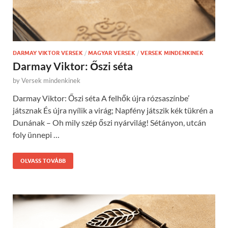
DARMAY VIKTOR VERSEK
/
MAGYAR VERSEK
/
VERSEK MINDENKINEK
Darmay Viktor: Őszi séta
by
Versek mindenkinek
Darmay Viktor: Őszi séta A felhők újra rózsaszínbe’
játsznak És újra nyílik a virág; Napfény játszik kék tükrén a
Dunának – Oh mily szép őszi nyárvilág! Sétányon, utcán
foly ünnepi …
OLVASS TOVÁBB