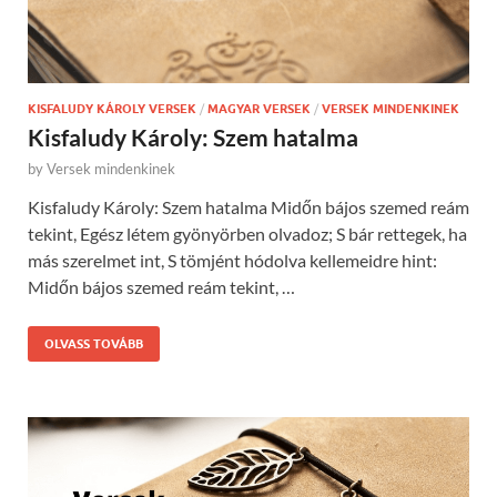
KISFALUDY KÁROLY VERSEK
/
MAGYAR VERSEK
/
VERSEK MINDENKINEK
Kisfaludy Károly: Szem hatalma
by
Versek mindenkinek
Kisfaludy Károly: Szem hatalma Midőn bájos szemed reám
tekint, Egész létem gyönyörben olvadoz; S bár rettegek, ha
más szerelmet int, S tömjént hódolva kellemeidre hint:
Midőn bájos szemed reám tekint, …
OLVASS TOVÁBB