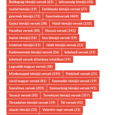
Boldogság témájú versek
(63)
bölcsesség témájú
(40)
család témájú
(19)
Emlékezés témájú versek
(27)
gyermek témájú
(72)
Gyermekversek
(469)
Gyász témájú versek
(38)
Halál témájú versek
(232)
Hazafias versek
(20)
Hosszú versek
(141)
humor témájú
(56)
Ima témájú versek
(19)
irodalom témájú
(21)
Játék témájú versek
(23)
Kedvesemnek témájú versek
(26)
kötelező versek
(23)
kötelező versek álltalános iskolában
(19)
Legszebb magyar versek
(38)
Mindennapok témájú versek
(245)
Pünkösdi versek
(21)
rövid magyar versek
(81)
Szenvedés témájú versek
(19)
Szerelmes versek
(203)
Szomorúság témájú versek
(41)
Tavaszi versek
(50)
Természet témájú versek
(357)
Társadalom témájú versek
(19)
Tél versek
(41)
utazás témájú
(33)
Valentin-napi versek
(23)