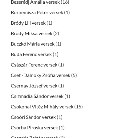
Bezerédj Amália versek
(16)
Bornemisza Péter versek
(1)
Bródy Lili versek
(1)
Bródy Miksa versek
(2)
Buczkó Mária versek
(1)
Buda Ferenc versek
(1)
Császár Ferenc versek
(1)
Cseh-Dálnoky Zsófia versek
(5)
Csernay József versek
(1)
Csizmadia Sándor versek
(1)
Csokonai Vitéz Mihály versek
(15)
Csoóri Sándor versek
(1)
Csorba Piroska versek
(1)
Csordás Zoltán versek
(2)