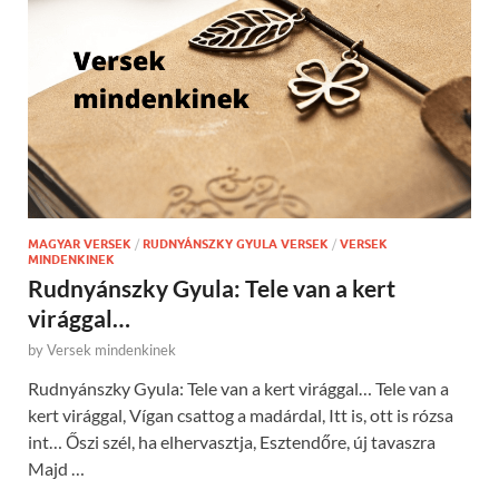
MAGYAR VERSEK
/
RUDNYÁNSZKY GYULA VERSEK
/
VERSEK
MINDENKINEK
Rudnyánszky Gyula: Tele van a kert
virággal…
by
Versek mindenkinek
Rudnyánszky Gyula: Tele van a kert virággal… Tele van a
kert virággal, Vígan csattog a madárdal, Itt is, ott is rózsa
int… Őszi szél, ha elhervasztja, Esztendőre, új tavaszra
Majd …