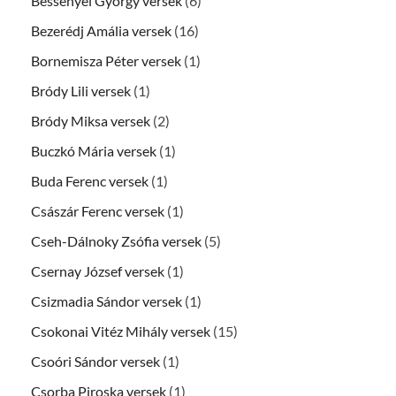
Bessenyei György versek
(6)
Bezerédj Amália versek
(16)
Bornemisza Péter versek
(1)
Bródy Lili versek
(1)
Bródy Miksa versek
(2)
Buczkó Mária versek
(1)
Buda Ferenc versek
(1)
Császár Ferenc versek
(1)
Cseh-Dálnoky Zsófia versek
(5)
Csernay József versek
(1)
Csizmadia Sándor versek
(1)
Csokonai Vitéz Mihály versek
(15)
Csoóri Sándor versek
(1)
Csorba Piroska versek
(1)