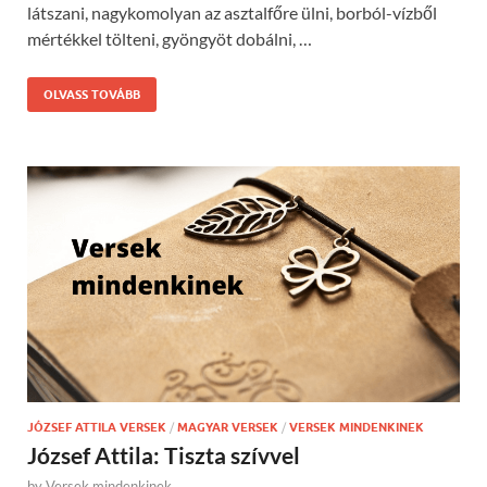
látszani, nagykomolyan az asztalfőre ülni, borból-vízből
mértékkel tölteni, gyöngyöt dobálni, …
OLVASS TOVÁBB
JÓZSEF ATTILA VERSEK
/
MAGYAR VERSEK
/
VERSEK MINDENKINEK
József Attila: Tiszta szívvel
by
Versek mindenkinek