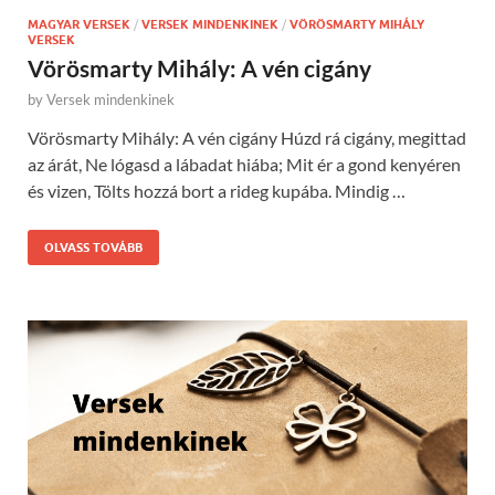
MAGYAR VERSEK
/
VERSEK MINDENKINEK
/
VÖRÖSMARTY MIHÁLY
VERSEK
Vörösmarty Mihály: A vén cigány
by
Versek mindenkinek
Vörösmarty Mihály: A vén cigány Húzd rá cigány, megittad
az árát, Ne lógasd a lábadat hiába; Mit ér a gond kenyéren
és vizen, Tölts hozzá bort a rideg kupába. Mindig …
OLVASS TOVÁBB