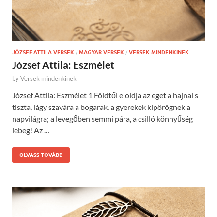
JÓZSEF ATTILA VERSEK
/
MAGYAR VERSEK
/
VERSEK MINDENKINEK
József Attila: Eszmélet
by
Versek mindenkinek
József Attila: Eszmélet 1 Földtől eloldja az eget a hajnal s
tiszta, lágy szavára a bogarak, a gyerekek kipörögnek a
napvilágra; a levegőben semmi pára, a csilló könnyűség
lebeg! Az …
OLVASS TOVÁBB