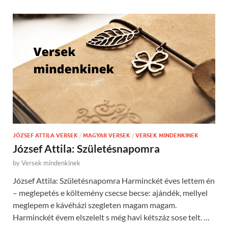
JÓZSEF ATTILA VERSEK
/
MAGYAR VERSEK
/
VERSEK MINDENKINEK
József Attila: Születésnapomra
by
Versek mindenkinek
József Attila: Születésnapomra Harminckét éves lettem én
– meglepetés e költemény csecse becse: ajándék, mellyel
meglepem e kávéházi szegleten magam magam.
Harminckét évem elszelelt s még havi kétszáz sose telt. …