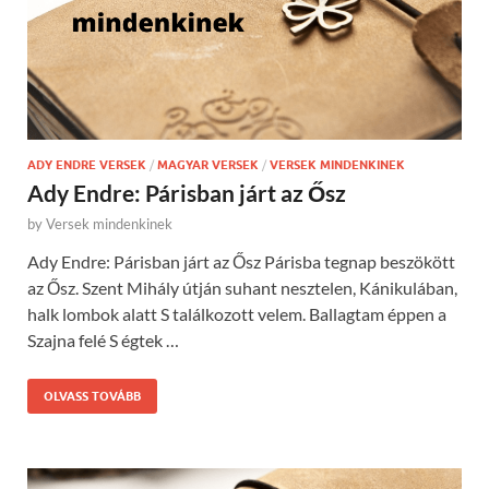
ADY ENDRE VERSEK
/
MAGYAR VERSEK
/
VERSEK MINDENKINEK
Ady Endre: Párisban járt az Ősz
by
Versek mindenkinek
Ady Endre: Párisban járt az Ősz Párisba tegnap beszökött
az Ősz. Szent Mihály útján suhant nesztelen, Kánikulában,
halk lombok alatt S találkozott velem. Ballagtam éppen a
Szajna felé S égtek …
OLVASS TOVÁBB