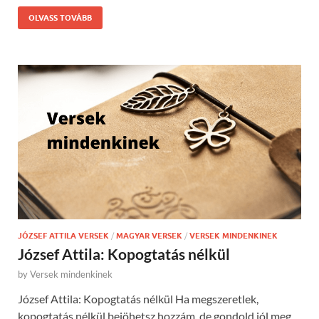
OLVASS TOVÁBB
JÓZSEF ATTILA VERSEK
/
MAGYAR VERSEK
/
VERSEK MINDENKINEK
József Attila: Kopogtatás nélkül
by
Versek mindenkinek
József Attila: Kopogtatás nélkül Ha megszeretlek,
kopogtatás nélkül bejöhetsz hozzám, de gondold jól meg,