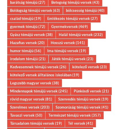
barátság témájú
(27)
Betegség témájú versek
(43)
Boldogság témájú versek
(63)
bölcsesség témájú
(40)
család témájú
(19)
Emlékezés témájú versek
(27)
gyermek témájú
(72)
Gyermekversek
(469)
Gyász témájú versek
(38)
Halál témájú versek
(232)
Hazafias versek
(20)
Hosszú versek
(141)
humor témájú
(56)
Ima témájú versek
(19)
irodalom témájú
(21)
Játék témájú versek
(23)
Kedvesemnek témájú versek
(26)
kötelező versek
(23)
kötelező versek álltalános iskolában
(19)
Legszebb magyar versek
(38)
Mindennapok témájú versek
(245)
Pünkösdi versek
(21)
rövid magyar versek
(81)
Szenvedés témájú versek
(19)
Szerelmes versek
(203)
Szomorúság témájú versek
(41)
Tavaszi versek
(50)
Természet témájú versek
(357)
Társadalom témájú versek
(19)
Tél versek
(41)