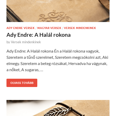
ADY ENDRE VERSEK
/
MAGYAR VERSEK
/
VERSEK MINDENKINEK
Ady Endre: A Halál rokona
by
Versek mindenkinek
Ady Endre: A Halál rokona Én a Halál rokona vagyok,
Szeretem a tűnő szerelmet, Szeretem megcsókolni azt, Aki
elmegy. Szeretem a beteg rózsákat, Hervadva ha vágynak,
a nőket, A sugaras, …
OLVASS TOVÁBB