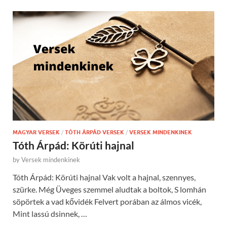
MAGYAR VERSEK
/
TÓTH ÁRPÁD VERSEK
/
VERSEK MINDENKINEK
Tóth Árpád: Körúti hajnal
by
Versek mindenkinek
Tóth Árpád: Körúti hajnal Vak volt a hajnal, szennyes,
szürke. Még Üveges szemmel aludtak a boltok, S lomhán
söpörtek a vad kővidék Felvert porában az álmos vicék,
Mint lassú dsinnek, …