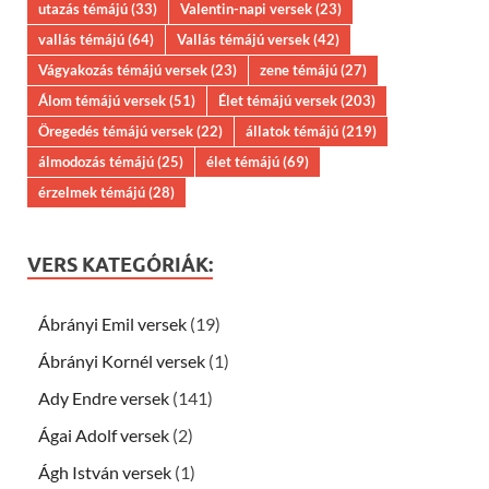
utazás témájú
(33)
Valentin-napi versek
(23)
vallás témájú
(64)
Vallás témájú versek
(42)
Vágyakozás témájú versek
(23)
zene témájú
(27)
Álom témájú versek
(51)
Élet témájú versek
(203)
Öregedés témájú versek
(22)
állatok témájú
(219)
álmodozás témájú
(25)
élet témájú
(69)
érzelmek témájú
(28)
VERS KATEGÓRIÁK:
Ábrányi Emil versek
(19)
Ábrányi Kornél versek
(1)
Ady Endre versek
(141)
Ágai Adolf versek
(2)
Ágh István versek
(1)