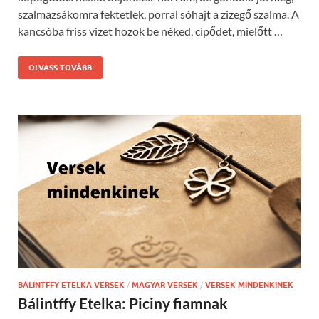
szalmazsákomra fektetlek, porral sóhajt a zizegő szalma. A
kancsóba friss vizet hozok be néked, cipődet, mielőtt …
OLVASS TOVÁBB
BÁLINTFFY ETELKA VERSEK
/
MAGYAR VERSEK
/
VERSEK MINDENKINEK
Bálintffy Etelka: Piciny fiamnak