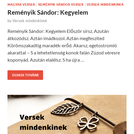
MAGYAR VERSEK
/
REMÉNYIK SÁNDOR VERSEK
/
VERSEK MINDENKINEK
Reményik Sándor: Kegyelem
by
Versek mindenkinek
Reményik Sándor: Kegyelem Először sírsz. Azután
átkozódsz. Aztán imádkozol. Aztán megfeszíted
Körömszakadtig maradék-erőd. Akarsz, egetostromló
akarattal – S a lehetetlenség konok falán Zúzod véresre
koponyád. Azután elalélsz. S ha újra …
OLVASS TOVÁBB