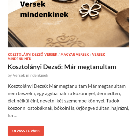
KOSZTOLÁNYI DEZSŐ VERSEK
/
MAGYAR VERSEK
/
VERSEK
MINDENKINEK
Kosztolányi Dezső: Már megtanultam
by
Versek mindenkinek
Kosztolányi Dezső: Már megtanultam Már megtanultam
nem beszélni, egy ágyba hálni a közönnyel, dermedten,
élet nélkül élni, nevetni két szemembe könnyel. Tudok
köszönni ostobáknak, bókolni is, őrjöngve dúltan, hajrázni,
ha …
OLVASS TOVÁBB