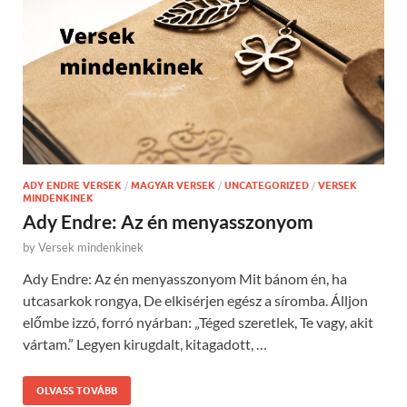
ADY ENDRE VERSEK
/
MAGYAR VERSEK
/
UNCATEGORIZED
/
VERSEK
MINDENKINEK
Ady Endre: Az én menyasszonyom
by
Versek mindenkinek
Ady Endre: Az én menyasszonyom Mit bánom én, ha
utcasarkok rongya, De elkisérjen egész a síromba. Álljon
előmbe izzó, forró nyárban: „Téged szeretlek, Te vagy, akit
vártam.” Legyen kirugdalt, kitagadott, …
OLVASS TOVÁBB