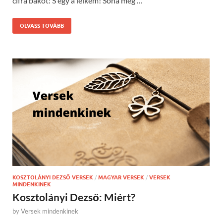
cifra bakot: S egy a lelkem! Soha meg …
OLVASS TOVÁBB
KOSZTOLÁNYI DEZSŐ VERSEK
/
MAGYAR VERSEK
/
VERSEK
MINDENKINEK
Kosztolányi Dezső: Miért?
by
Versek mindenkinek