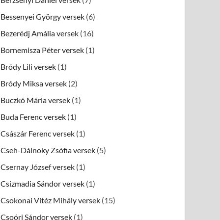
Bessenyei György versek
(6)
Bezerédj Amália versek
(16)
Bornemisza Péter versek
(1)
Bródy Lili versek
(1)
Bródy Miksa versek
(2)
Buczkó Mária versek
(1)
Buda Ferenc versek
(1)
Császár Ferenc versek
(1)
Cseh-Dálnoky Zsófia versek
(5)
Csernay József versek
(1)
Csizmadia Sándor versek
(1)
Csokonai Vitéz Mihály versek
(15)
Csoóri Sándor versek
(1)