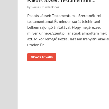
Pakots József: Testamentum…
by
Versek mindenkinek
Pakots József: Testamentum… Szeretnék irni
testamentumot És minden sorát telehinteni
Lelkem rajongó áhítatával, Hogy megérezzed
milyen ünnepi, Szent pillanatnak álmodtam meg
azt, Mikor remegő kézzel, lázasan Irányitni akarla
utadon Én …
OLVASS TOVÁBB