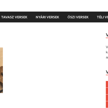
TAVASZ VERSEK
NYÁRI VERSEK
ŐSZI VERSEK
TÉLI 
V
k
a