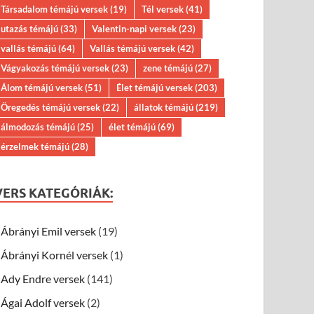
Társadalom témájú versek
(19)
Tél versek
(41)
utazás témájú
(33)
Valentin-napi versek
(23)
vallás témájú
(64)
Vallás témájú versek
(42)
Vágyakozás témájú versek
(23)
zene témájú
(27)
Álom témájú versek
(51)
Élet témájú versek
(203)
Öregedés témájú versek
(22)
állatok témájú
(219)
álmodozás témájú
(25)
élet témájú
(69)
érzelmek témájú
(28)
VERS KATEGÓRIÁK:
Ábrányi Emil versek
(19)
Ábrányi Kornél versek
(1)
Ady Endre versek
(141)
Ágai Adolf versek
(2)