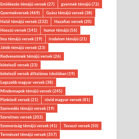
Emlékezés témájú versek
(27)
gyermek témájú
(72)
Gyermekversek
(469)
Gyász témájú versek
(38)
Halál témájú versek
(232)
Hazafias versek
(20)
Hosszú versek
(141)
humor témájú
(56)
Ima témájú versek
(19)
irodalom témájú
(21)
Játék témájú versek
(23)
Kedvesemnek témájú versek
(26)
kötelező versek
(23)
kötelező versek álltalános iskolában
(19)
Legszebb magyar versek
(38)
Mindennapok témájú versek
(245)
Pünkösdi versek
(21)
rövid magyar versek
(81)
Szenvedés témájú versek
(19)
Szerelmes versek
(203)
Szomorúság témájú versek
(41)
Tavaszi versek
(50)
Természet témájú versek
(357)