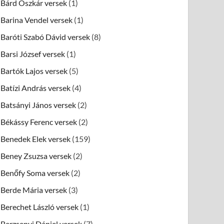
Bárd Oszkár versek
(1)
Barina Vendel versek
(1)
Baróti Szabó Dávid versek
(8)
Barsi József versek
(1)
Bartók Lajos versek
(5)
Batízi András versek
(4)
Batsányi János versek
(2)
Békássy Ferenc versek
(2)
Benedek Elek versek
(159)
Beney Zsuzsa versek
(2)
Benőfy Soma versek
(2)
Berde Mária versek
(3)
Berechet László versek
(1)
Berzsenyi Dániel versek
(7)