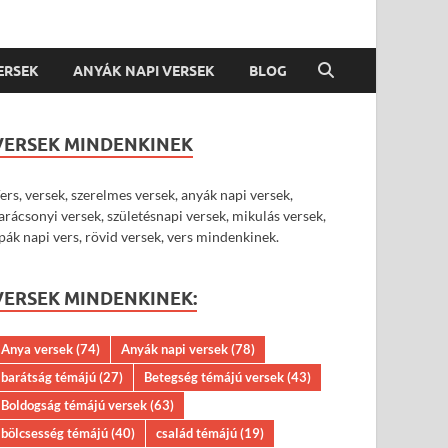
VERSEK
ANYÁK NAPI VERSEK
BLOG
VERSEK MINDENKINEK
ers, versek, szerelmes versek, anyák napi versek,
arácsonyi versek, születésnapi versek, mikulás versek,
pák napi vers, rövid versek, vers mindenkinek.
VERSEK MINDENKINEK:
Anya versek
(74)
Anyák napi versek
(78)
barátság témájú
(27)
Betegség témájú versek
(43)
Boldogság témájú versek
(63)
bölcsesség témájú
(40)
család témájú
(19)