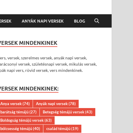
VERSEK
ANYÁK NAPI VERSEK
BLOG
VERSEK MINDENKINEK
ers, versek, szerelmes versek, anyák napi versek,
arácsonyi versek, születésnapi versek, mikulás versek,
pák napi vers, rövid versek, vers mindenkinek.
VERSEK MINDENKINEK:
Anya versek
(74)
Anyák napi versek
(78)
barátság témájú
(27)
Betegség témájú versek
(43)
Boldogság témájú versek
(63)
bölcsesség témájú
(40)
család témájú
(19)