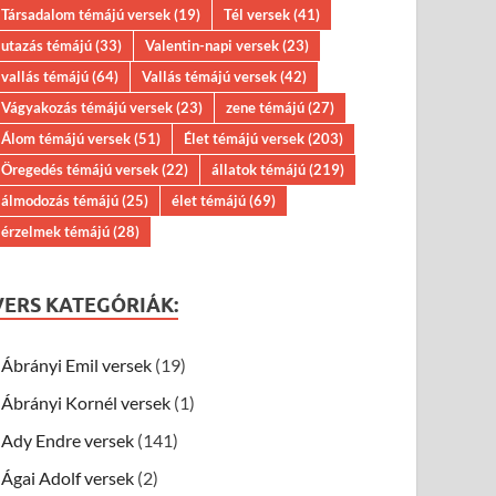
Társadalom témájú versek
(19)
Tél versek
(41)
utazás témájú
(33)
Valentin-napi versek
(23)
vallás témájú
(64)
Vallás témájú versek
(42)
Vágyakozás témájú versek
(23)
zene témájú
(27)
Álom témájú versek
(51)
Élet témájú versek
(203)
Öregedés témájú versek
(22)
állatok témájú
(219)
álmodozás témájú
(25)
élet témájú
(69)
érzelmek témájú
(28)
VERS KATEGÓRIÁK:
Ábrányi Emil versek
(19)
Ábrányi Kornél versek
(1)
Ady Endre versek
(141)
Ágai Adolf versek
(2)