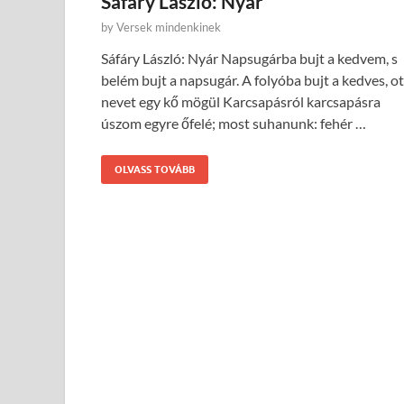
Sáfáry László: Nyár
by
Versek mindenkinek
Sáfáry László: Nyár Napsugárba bujt a kedvem, s
belém bujt a napsugár. A folyóba bujt a kedves, ot
nevet egy kő mögül Karcsapásról karcsapásra
úszom egyre őfelé; most suhanunk: fehér …
OLVASS TOVÁBB