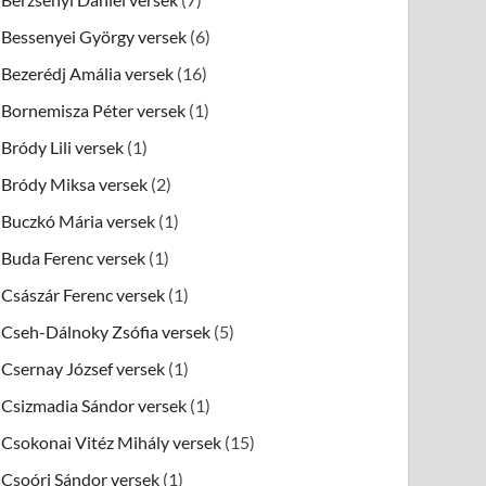
Bessenyei György versek
(6)
Bezerédj Amália versek
(16)
Bornemisza Péter versek
(1)
Bródy Lili versek
(1)
Bródy Miksa versek
(2)
Buczkó Mária versek
(1)
Buda Ferenc versek
(1)
Császár Ferenc versek
(1)
Cseh-Dálnoky Zsófia versek
(5)
Csernay József versek
(1)
Csizmadia Sándor versek
(1)
Csokonai Vitéz Mihály versek
(15)
Csoóri Sándor versek
(1)