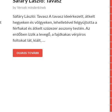
Sáfáry László: Tavasz
by
Versek mindenkinek
Sáfáry László: Tavasz A tavasz ideérkezett, átkelt
t
hegyeken és völgyeken, lehelletével felgyújtotta a
férfiakat és átkelt százezer asszony testén. Az
erdőben izzik a levegő, a fajdkakas vérpiros
foltokat lát, kiált, …
OLVASS TOVÁBB