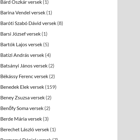
Bárd Oszkár versek
(1)
Barina Vendel versek
(1)
Baróti Szabó Dávid versek
(8)
Barsi József versek
(1)
Bartók Lajos versek
(5)
Batízi András versek
(4)
Batsányi János versek
(2)
Békássy Ferenc versek
(2)
Benedek Elek versek
(159)
Beney Zsuzsa versek
(2)
Benőfy Soma versek
(2)
Berde Mária versek
(3)
Berechet László versek
(1)
Berzsenyi Dániel versek
(7)