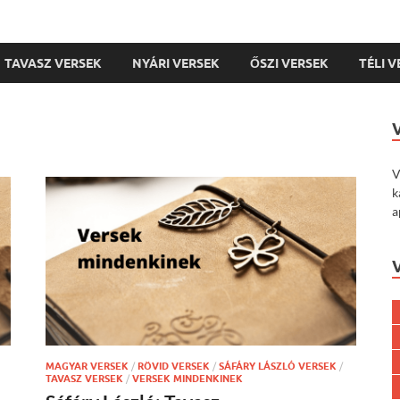
TAVASZ VERSEK
NYÁRI VERSEK
ŐSZI VERSEK
TÉLI 
V
k
a
MAGYAR VERSEK
/
RÖVID VERSEK
/
SÁFÁRY LÁSZLÓ VERSEK
/
TAVASZ VERSEK
/
VERSEK MINDENKINEK