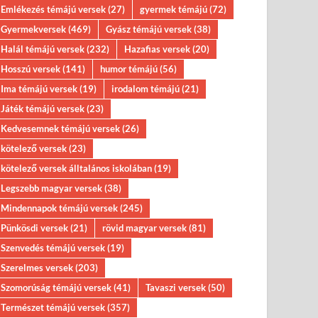
Emlékezés témájú versek
(27)
gyermek témájú
(72)
Gyermekversek
(469)
Gyász témájú versek
(38)
Halál témájú versek
(232)
Hazafias versek
(20)
Hosszú versek
(141)
humor témájú
(56)
Ima témájú versek
(19)
irodalom témájú
(21)
Játék témájú versek
(23)
Kedvesemnek témájú versek
(26)
kötelező versek
(23)
kötelező versek álltalános iskolában
(19)
Legszebb magyar versek
(38)
Mindennapok témájú versek
(245)
Pünkösdi versek
(21)
rövid magyar versek
(81)
Szenvedés témájú versek
(19)
Szerelmes versek
(203)
Szomorúság témájú versek
(41)
Tavaszi versek
(50)
Természet témájú versek
(357)