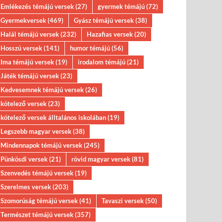
Emlékezés témájú versek
(27)
gyermek témájú
(72)
Gyermekversek
(469)
Gyász témájú versek
(38)
Halál témájú versek
(232)
Hazafias versek
(20)
Hosszú versek
(141)
humor témájú
(56)
Ima témájú versek
(19)
irodalom témájú
(21)
Játék témájú versek
(23)
Kedvesemnek témájú versek
(26)
kötelező versek
(23)
kötelező versek álltalános iskolában
(19)
Legszebb magyar versek
(38)
Mindennapok témájú versek
(245)
Pünkösdi versek
(21)
rövid magyar versek
(81)
Szenvedés témájú versek
(19)
Szerelmes versek
(203)
Szomorúság témájú versek
(41)
Tavaszi versek
(50)
Természet témájú versek
(357)