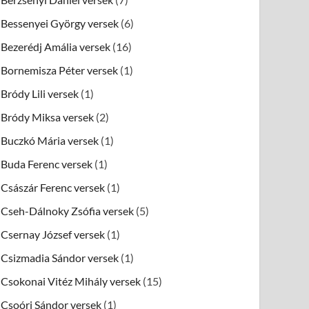
Bessenyei György versek
(6)
Bezerédj Amália versek
(16)
Bornemisza Péter versek
(1)
Bródy Lili versek
(1)
Bródy Miksa versek
(2)
Buczkó Mária versek
(1)
Buda Ferenc versek
(1)
Császár Ferenc versek
(1)
Cseh-Dálnoky Zsófia versek
(5)
Csernay József versek
(1)
Csizmadia Sándor versek
(1)
Csokonai Vitéz Mihály versek
(15)
Csoóri Sándor versek
(1)