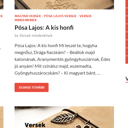
EK
MAGYAR VERSEK
/
PÓSA LAJOS VERSEK
/
VERSEK
MINDENKINEK
Pósa Lajos: A kis honfi
by
Versek mindenkinek
Pósa Lajos: A kis honfi Mi leszel te, hogyha
-
megnősz, Drága fiacskám? – Beállok majd
katonának, Aranymentés gyöngyhuszárnak, Édes
jó anyám! Mit csinálsz majd, eszemadta,
Gyöngyhuszárocskám? – Ki magyart bánt, …
OLVASS TOVÁBB