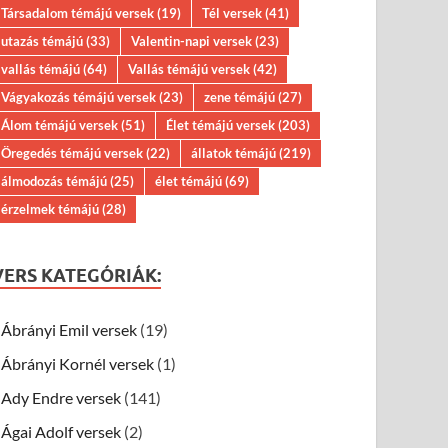
Társadalom témájú versek
(19)
Tél versek
(41)
utazás témájú
(33)
Valentin-napi versek
(23)
vallás témájú
(64)
Vallás témájú versek
(42)
Vágyakozás témájú versek
(23)
zene témájú
(27)
Álom témájú versek
(51)
Élet témájú versek
(203)
Öregedés témájú versek
(22)
állatok témájú
(219)
álmodozás témájú
(25)
élet témájú
(69)
érzelmek témájú
(28)
VERS KATEGÓRIÁK:
Ábrányi Emil versek
(19)
Ábrányi Kornél versek
(1)
Ady Endre versek
(141)
Ágai Adolf versek
(2)