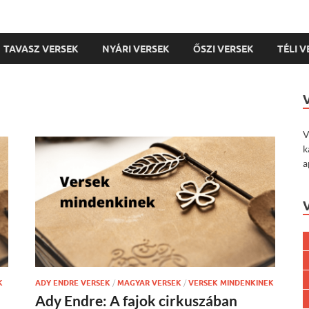
TAVASZ VERSEK
NYÁRI VERSEK
ŐSZI VERSEK
TÉLI 
V
k
a
K
ADY ENDRE VERSEK
/
MAGYAR VERSEK
/
VERSEK MINDENKINEK
Ady Endre: A fajok cirkuszában