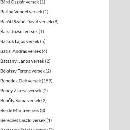
Bárd Oszkár versek
(1)
Barina Vendel versek
(1)
Baróti Szabó Dávid versek
(8)
Barsi József versek
(1)
Bartók Lajos versek
(5)
Batízi András versek
(4)
Batsányi János versek
(2)
Békássy Ferenc versek
(2)
Benedek Elek versek
(159)
Beney Zsuzsa versek
(2)
Benőfy Soma versek
(2)
Berde Mária versek
(3)
Berechet László versek
(1)
Berzsenyi Dániel versek
(7)