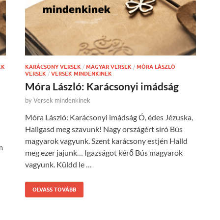
EK
KARÁCSONY VERSEK
/
MAGYAR VERSEK
/
MÓRA LÁSZLÓ
VERSEK
/
VERSEK MINDENKINEK
Móra László: Karácsonyi imádság
by
Versek mindenkinek
Móra László: Karácsonyi imádság Ó, édes Jézuska,
Hallgasd meg szavunk! Nagy országért síró Bús
magyarok vagyunk. Szent karácsony estjén Halld
m
meg ezer jajunk… Igazságot kérő Bús magyarok
vagyunk. Küldd le …
OLVASS TOVÁBB