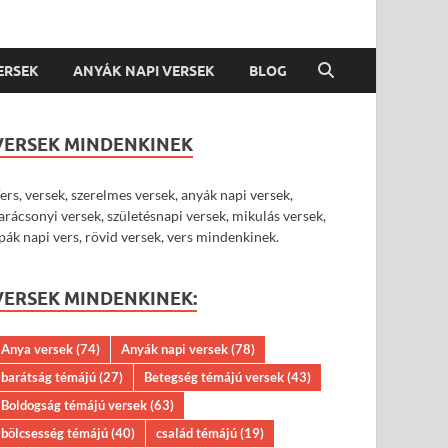
VERSEK
ANYÁK NAPI VERSEK
BLOG
VERSEK MINDENKINEK
ers, versek, szerelmes versek, anyák napi versek,
arácsonyi versek, születésnapi versek, mikulás versek,
pák napi vers, rövid versek, vers mindenkinek.
VERSEK MINDENKINEK:
Anya versek
(74)
Anyák napi versek
(78)
barátság témájú
(27)
Betegség témájú versek
(43)
Boldogság témájú versek
(63)
bölcsesség témájú
(40)
család témájú
(19)