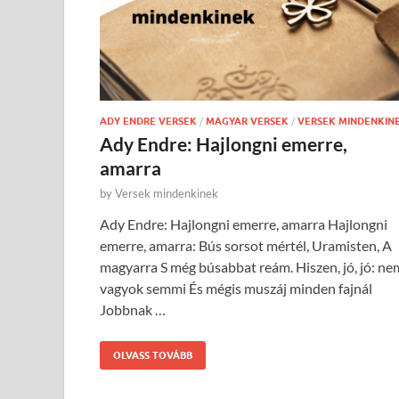
ADY ENDRE VERSEK
/
MAGYAR VERSEK
/
VERSEK MINDENKIN
Ady Endre: Hajlongni emerre,
amarra
by
Versek mindenkinek
Ady Endre: Hajlongni emerre, amarra Hajlongni
emerre, amarra: Bús sorsot mértél, Uramisten, A
magyarra S még búsabbat reám. Hiszen, jó, jó: ne
vagyok semmi És mégis muszáj minden fajnál
Jobbnak …
OLVASS TOVÁBB