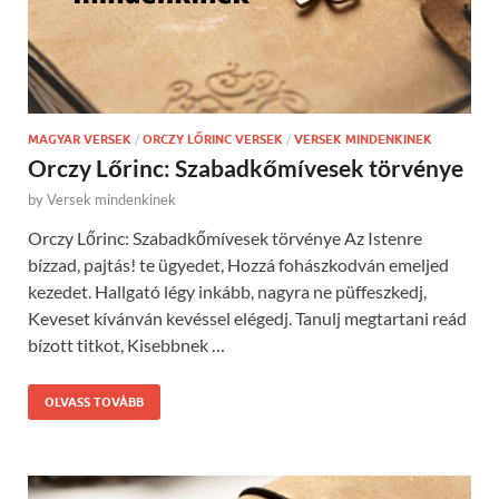
MAGYAR VERSEK
/
ORCZY LŐRINC VERSEK
/
VERSEK MINDENKINEK
Orczy Lőrinc: Szabadkőmívesek törvénye
by
Versek mindenkinek
Orczy Lőrinc: Szabadkőmívesek törvénye Az Istenre
bízzad, pajtás! te ügyedet, Hozzá fohászkodván emeljed
kezedet. Hallgató légy inkább, nagyra ne püffeszkedj,
Keveset kívánván kevéssel elégedj. Tanulj megtartani reád
bízott titkot, Kisebbnek …
OLVASS TOVÁBB