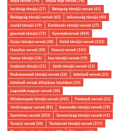
Anya versek
(74)
Anyák napi versek
(78)
barátság témájú
(27)
Betegség témájú versek
(43)
Boldogság témájú versek
(63)
bölcsesség témájú
(40)
család témájú
(19)
Emlékezés témájú versek
(27)
gyermek témájú
(72)
Gyermekversek
(469)
Gyász témájú versek
(38)
Halál témájú versek
(232)
Hazafias versek
(20)
Hosszú versek
(141)
humor témájú
(56)
Ima témájú versek
(19)
irodalom témájú
(21)
Játék témájú versek
(23)
Kedvesemnek témájú versek
(26)
kötelező versek
(23)
kötelező versek álltalános iskolában
(19)
Legszebb magyar versek
(38)
Mindennapok témájú versek
(245)
Pünkösdi versek
(21)
rövid magyar versek
(81)
Szenvedés témájú versek
(19)
Szerelmes versek
(203)
Szomorúság témájú versek
(41)
Tavaszi versek
(50)
Természet témájú versek
(357)