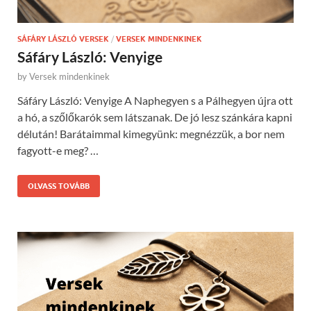
SÁFÁRY LÁSZLÓ VERSEK
/
VERSEK MINDENKINEK
Sáfáry László: Venyige
by
Versek mindenkinek
Sáfáry László: Venyige A Naphegyen s a Pálhegyen újra ott
a hó, a szőlőkarók sem látszanak. De jó lesz szánkára kapni
délután! Barátaimmal kimegyünk: megnézzük, a bor nem
fagyott-e meg? …
OLVASS TOVÁBB