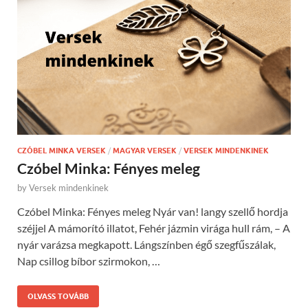
CZÓBEL MINKA VERSEK
/
MAGYAR VERSEK
/
VERSEK MINDENKINEK
Czóbel Minka: Fényes meleg
by
Versek mindenkinek
Czóbel Minka: Fényes meleg Nyár van! langy szellő hordja
széjjel A mámorító illatot, Fehér jázmin virága hull rám, – A
nyár varázsa megkapott. Lángszínben égő szegfűszálak,
Nap csillog bíbor szirmokon, …
OLVASS TOVÁBB