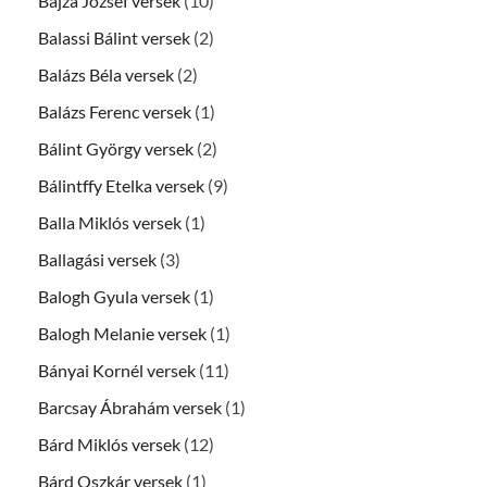
Bajza József versek
(10)
Balassi Bálint versek
(2)
Balázs Béla versek
(2)
Balázs Ferenc versek
(1)
Bálint György versek
(2)
Bálintffy Etelka versek
(9)
Balla Miklós versek
(1)
Ballagási versek
(3)
Balogh Gyula versek
(1)
Balogh Melanie versek
(1)
Bányai Kornél versek
(11)
Barcsay Ábrahám versek
(1)
Bárd Miklós versek
(12)
Bárd Oszkár versek
(1)