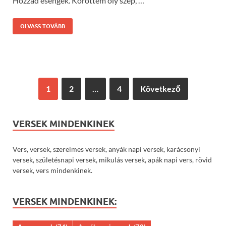
Hozzád esengek. Köröttem oly szép, …
OLVASS TOVÁBB
1
2
…
4
Következő
VERSEK MINDENKINEK
Vers, versek, szerelmes versek, anyák napi versek, karácsonyi
versek, születésnapi versek, mikulás versek, apák napi vers, rövid
versek, vers mindenkinek.
VERSEK MINDENKINEK: