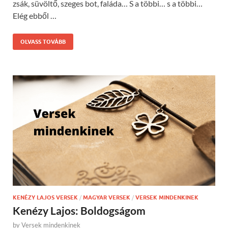
zsák, süvöltő, szeges bot, faláda… S a többi… s a többi…
Elég ebből …
OLVASS TOVÁBB
KENÉZY LAJOS VERSEK
/
MAGYAR VERSEK
/
VERSEK MINDENKINEK
Kenézy Lajos: Boldogságom
by
Versek mindenkinek