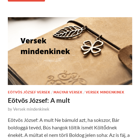
EÖTVÖS JÓZSEF VERSEK
/
MAGYAR VERSEK
/
VERSEK MINDENKINEK
Eötvös József: A mult
by
Versek mindenkinek
Eötvös József: A mult Ne bámuld azt, ha sokszor, Bár
boldoggá tevéd, Bús hangok töltik ismét Költődnek
énekét. A múltat el nem törli Boldog jelen soha: Az is fáj, a