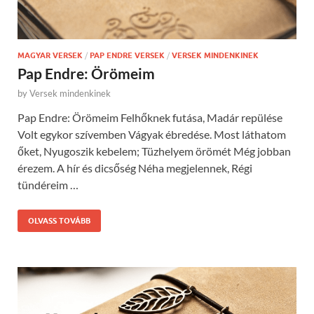
MAGYAR VERSEK
/
PAP ENDRE VERSEK
/
VERSEK MINDENKINEK
Pap Endre: Örömeim
by
Versek mindenkinek
Pap Endre: Örömeim Felhőknek futása, Madár repülése
Volt egykor szívemben Vágyak ébredése. Most láthatom
őket, Nyugoszik kebelem; Tüzhelyem örömét Még jobban
érezem. A hír és dicsőség Néha megjelennek, Régi
tündéreim …
OLVASS TOVÁBB