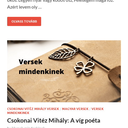
Azért levem oly …
OLVASS TOVÁBB
CSOKONAI VITÉZ MIHÁLY VERSEK
/
MAGYAR VERSEK
/
VERSEK
MINDENKINEK
Csokonai Vitéz Mihály: A víg poéta