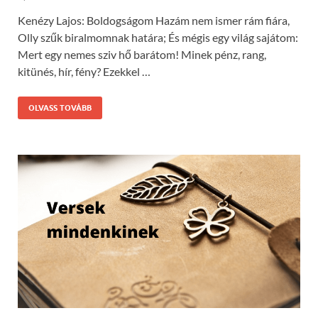
Kenézy Lajos: Boldogságom Hazám nem ismer rám fiára,
Olly szűk biralmomnak határa; És mégis egy világ sajátom:
Mert egy nemes sziv hő barátom! Minek pénz, rang,
kitünés, hír, fény? Ezekkel …
OLVASS TOVÁBB