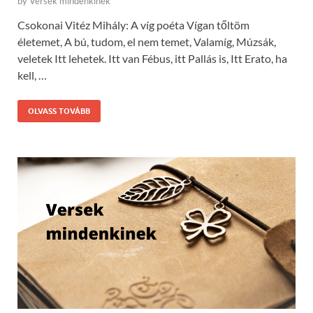
by
Versek mindenkinek
Csokonai Vitéz Mihály: A víg poéta Vígan tőltöm
életemet, A bú, tudom, el nem temet, Valamíg, Múzsák,
veletek Itt lehetek. Itt van Fébus, itt Pallás is, Itt Erato, ha
kell, …
OLVASS TOVÁBB