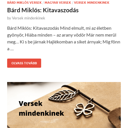
BÁRD MIKLÓS VERSEK
/
MAGYAR VERSEK
/
VERSEK MINDENKINEK
Bárd Miklós: Kitavaszodás
by
Versek mindenkinek
Bárd Miklós: Kitavaszodás Mind elmult, mi az életben
gyönyör, Hiába minden – az arany vödör Már nem merül
meg… Ki s be járnak Hajlékomban a siket árnyak; Mig fönn
a …
OLVASS TOVÁBB