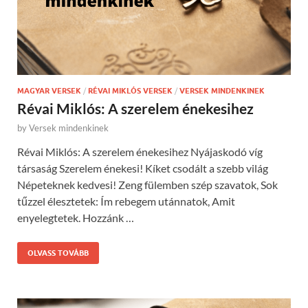
MAGYAR VERSEK
/
RÉVAI MIKLÓS VERSEK
/
VERSEK MINDENKINEK
Révai Miklós: A szerelem énekesihez
by
Versek mindenkinek
Révai Miklós: A szerelem énekesihez Nyájaskodó víg
társaság Szerelem énekesi! Kíket csodált a szebb világ
Népeteknek kedvesi! Zeng fülemben szép szavatok, Sok
tűzzel élesztetek: Ím rebegem utánnatok, Amit
enyelegtetek. Hozzánk …
OLVASS TOVÁBB