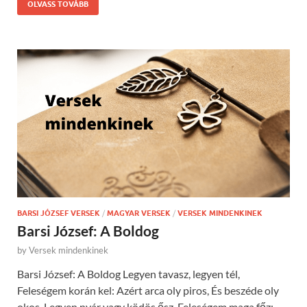
OLVASS TOVÁBB
BARSI JÓZSEF VERSEK
/
MAGYAR VERSEK
/
VERSEK MINDENKINEK
Barsi József: A Boldog
by
Versek mindenkinek
Barsi József: A Boldog Legyen tavasz, legyen tél,
Feleségem korán kel: Azért arca oly piros, És beszéde oly
okos. Legyen nyár vagy ködös ősz, Feleségem maga főz: