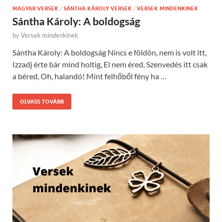
MAGYAR VERSEK
/
SÁNTHA KÁROLY VERSEK
/
VERSEK MINDENKINEK
Sántha Károly: A boldogság
by
Versek mindenkinek
Sántha Károly: A boldogság Nincs e földön, nem is volt itt,
Izzadj érte bár mind holtig, El nem éred, Szenvedés itt csak
a béred, Oh, halandó! Mint felhőből fény ha …
OLVASS TOVÁBB