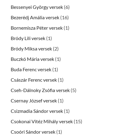
Bessenyei György versek
(6)
Bezerédj Amália versek
(16)
Bornemisza Péter versek
(1)
Bródy Lili versek
(1)
Bródy Miksa versek
(2)
Buczkó Mária versek
(1)
Buda Ferenc versek
(1)
Császár Ferenc versek
(1)
Cseh-Dálnoky Zsófia versek
(5)
Csernay József versek
(1)
Csizmadia Sándor versek
(1)
Csokonai Vitéz Mihály versek
(15)
Csoóri Sándor versek
(1)