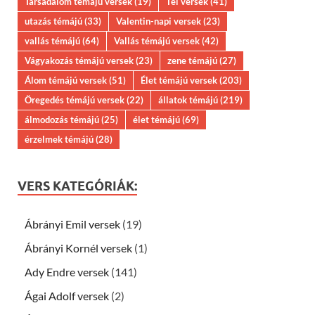
Társadalom témájú versek
(19)
Tél versek
(41)
utazás témájú
(33)
Valentin-napi versek
(23)
vallás témájú
(64)
Vallás témájú versek
(42)
Vágyakozás témájú versek
(23)
zene témájú
(27)
Álom témájú versek
(51)
Élet témájú versek
(203)
Öregedés témájú versek
(22)
állatok témájú
(219)
álmodozás témájú
(25)
élet témájú
(69)
érzelmek témájú
(28)
VERS KATEGÓRIÁK:
Ábrányi Emil versek
(19)
Ábrányi Kornél versek
(1)
Ady Endre versek
(141)
Ágai Adolf versek
(2)