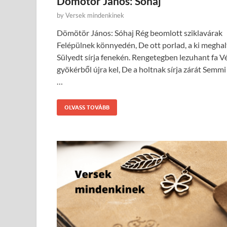
Dömötör János: Sóhaj
by
Versek mindenkinek
Dömötör János: Sóhaj Rég beomlott sziklavárak
Felépülnek könnyedén, De ott porlad, a ki meghal
Sülyedt sírja fenekén. Rengetegben lezuhant fa V
gyökérből újra kel, De a holtnak sírja zárát Semmi
…
OLVASS TOVÁBB