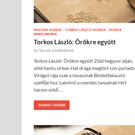
MAGYAR VERSEK
/
TORKOS LÁSZLÓ VERSEK
/
VERSEK
MINDENKINEK
Torkos László: Örökre együtt
by
Versek mindenkinek
Torkos László: Örökre együtt Zöld hegysor alján,
zöld hantu sirban Hat drága megtört szív porlado
Virágot rája csak a tavasznak Bimbófakasztó
szellője hoz. Lakóiról a csendes tanyának Hírt
három sírkő …
OLVASS TOVÁBB