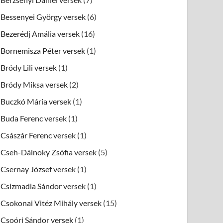
Bessenyei György versek
(6)
Bezerédj Amália versek
(16)
Bornemisza Péter versek
(1)
Bródy Lili versek
(1)
Bródy Miksa versek
(2)
Buczkó Mária versek
(1)
Buda Ferenc versek
(1)
Császár Ferenc versek
(1)
Cseh-Dálnoky Zsófia versek
(5)
Csernay József versek
(1)
Csizmadia Sándor versek
(1)
Csokonai Vitéz Mihály versek
(15)
Csoóri Sándor versek
(1)