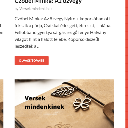
Czóbel Minka: Az özvegy
by
Versek mindenkinek
Czóbel Minka: Az özvegy Nyitott koporsóban ott
t,
fekszik a párja, Csókkal édesgeti, ébreszti, – hiába.
én
Fellobbanó gyertya sárgás rezgő fénye Halvány
világot hint a halott felébe. Koporsó diszéűl
leszedték a …
OLVASS TOVÁBB