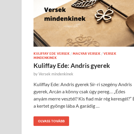
KULIFFAY EDE VERSEK
/
MAGYAR VERSEK
/
VERSEK
MINDENKINEK
Kuliffay Ede: Andris gyerek
by
Versek mindenkinek
Kuliffay Ede: Andris gyerek Sír-rí szegény Andris
gyerek, Arcán a könny csak úgy pereg… „Édes
anyám merre vesztél? Kis fiad már rég keresgél?” 
a kertet gyönge lába A garádig …
OLVASS TOVÁBB