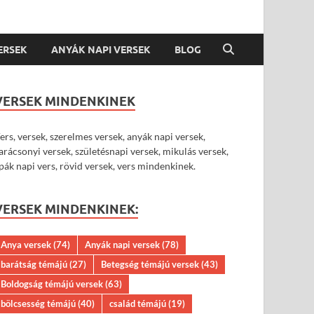
VERSEK
ANYÁK NAPI VERSEK
BLOG
VERSEK MINDENKINEK
ers, versek, szerelmes versek, anyák napi versek,
arácsonyi versek, születésnapi versek, mikulás versek,
pák napi vers, rövid versek, vers mindenkinek.
VERSEK MINDENKINEK:
Anya versek
(74)
Anyák napi versek
(78)
barátság témájú
(27)
Betegség témájú versek
(43)
Boldogság témájú versek
(63)
bölcsesség témájú
(40)
család témájú
(19)