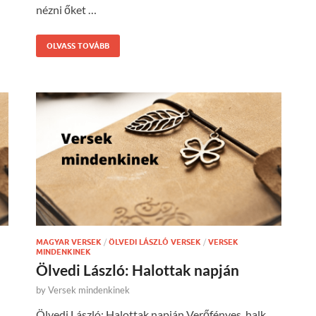
nézni őket …
OLVASS TOVÁBB
MAGYAR VERSEK
/
ÖLVEDI LÁSZLÓ VERSEK
/
VERSEK
MINDENKINEK
Ölvedi László: Halottak napján
by
Versek mindenkinek
Ölvedi László: Halottak napján Verőfényes, halk