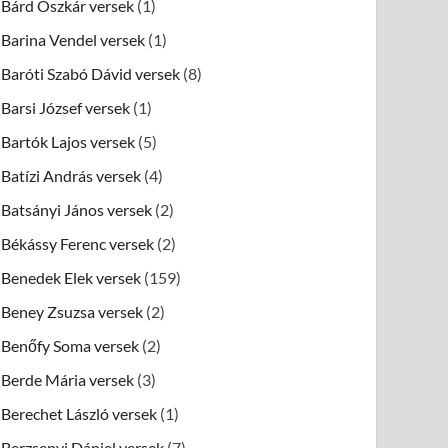
Bárd Oszkár versek
(1)
Barina Vendel versek
(1)
Baróti Szabó Dávid versek
(8)
Barsi József versek
(1)
Bartók Lajos versek
(5)
Batízi András versek
(4)
Batsányi János versek
(2)
Békássy Ferenc versek
(2)
Benedek Elek versek
(159)
Beney Zsuzsa versek
(2)
Benőfy Soma versek
(2)
Berde Mária versek
(3)
Berechet László versek
(1)
Berzsenyi Dániel versek
(7)