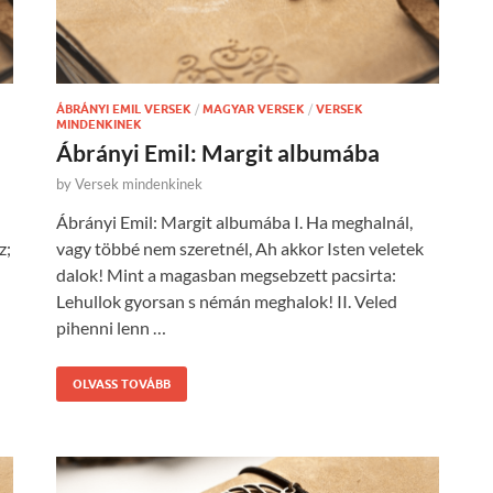
ÁBRÁNYI EMIL VERSEK
/
MAGYAR VERSEK
/
VERSEK
MINDENKINEK
Ábrányi Emil: Margit albumába
by
Versek mindenkinek
Ábrányi Emil: Margit albumába I. Ha meghalnál,
z;
vagy többé nem szeretnél, Ah akkor Isten veletek
dalok! Mint a magasban megsebzett pacsirta:
Lehullok gyorsan s némán meghalok! II. Veled
pihenni lenn …
OLVASS TOVÁBB