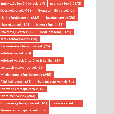
Emlékezés témájú versek
(27)
gyermek témájú
(72)
Gyermekversek
(469)
Gyász témájú versek
(38)
Halál témájú versek
(232)
Hazafias versek
(20)
Hosszú versek
(141)
humor témájú
(56)
Ima témájú versek
(19)
irodalom témájú
(21)
Játék témájú versek
(23)
Kedvesemnek témájú versek
(26)
kötelező versek
(23)
kötelező versek álltalános iskolában
(19)
Legszebb magyar versek
(38)
Mindennapok témájú versek
(245)
Pünkösdi versek
(21)
rövid magyar versek
(81)
Szenvedés témájú versek
(19)
Szerelmes versek
(203)
Szomorúság témájú versek
(41)
Tavaszi versek
(50)
Természet témájú versek
(357)