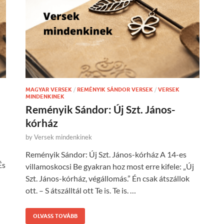
MAGYAR VERSEK
/
REMÉNYIK SÁNDOR VERSEK
/
VERSEK
MINDENKINEK
Reményik Sándor: Új Szt. János-
kórház
by
Versek mindenkinek
Reményik Sándor: Új Szt. János-kórház A 14-es
És
villamoskocsi Be gyakran hoz most erre kifele: „Új
Szt. János-kórház, végállomás.” Én csak átszállok
ott. – S átszálltál ott Te is. Te is. …
OLVASS TOVÁBB