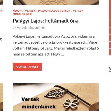
EK
MAGYAR VERSEK
/
PALÁGYI LAJOS VERSEK
/
VERSEK
MINDENKINEK
Palágyi Lajos: Feltámadt óra
by
Versek mindenkinek
Palágyi Lajos: Feltámadt óra Az az óra, vidám óra,
b;
Feltámadt sötét valóra És örökké itt marad… Vígan
voltam. Hittem, jól vagy, Meg is feledkeztem rólad S
nem sejtettem azalatt, Hogy …
OLVASS TOVÁBB