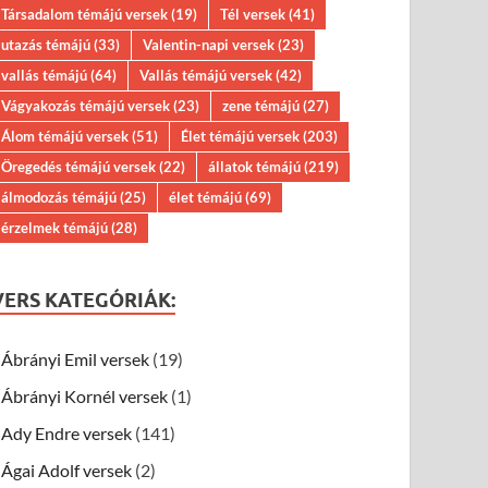
Társadalom témájú versek
(19)
Tél versek
(41)
utazás témájú
(33)
Valentin-napi versek
(23)
vallás témájú
(64)
Vallás témájú versek
(42)
Vágyakozás témájú versek
(23)
zene témájú
(27)
Álom témájú versek
(51)
Élet témájú versek
(203)
Öregedés témájú versek
(22)
állatok témájú
(219)
álmodozás témájú
(25)
élet témájú
(69)
érzelmek témájú
(28)
VERS KATEGÓRIÁK:
Ábrányi Emil versek
(19)
Ábrányi Kornél versek
(1)
Ady Endre versek
(141)
Ágai Adolf versek
(2)