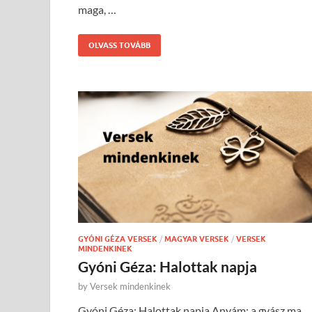
maga, …
OLVASS TOVÁBB
GYÓNI GÉZA VERSEK
/
MAGYAR VERSEK
/
VERSEK
MINDENKINEK
Gyóni Géza: Halottak napja
by
Versek mindenkinek
Gyóni Géza: Halottak napja Anyám: a gyász ma