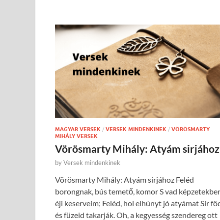
MAGYAR VERSEK
/
VERSEK MINDENKINEK
/
VÖRÖSMARTY
MIHÁLY VERSEK
Vörösmarty Mihály: Atyám sirjához
by
Versek mindenkinek
Vörösmarty Mihály: Atyám sirjához Feléd
borongnak, bús temető, komor S vad képzetekbe
éji keserveim; Feléd, hol elhúnyt jó atyámat Sír föd
és füzeid takarják. Oh, a kegyesség szendereg ott