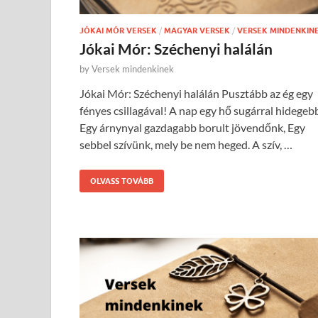
JÓKAI MÓR VERSEK
/
MAGYAR VERSEK
/
VERSEK MINDENKIN
Jókai Mór: Széchenyi halálán
by
Versek mindenkinek
Jókai Mór: Széchenyi halálán Pusztább az ég egy
fényes csillagával! A nap egy hő sugárral hidegeb
Egy árnynyal gazdagabb borult jövendőnk, Egy
sebbel szívünk, mely be nem heged. A szív, …
OLVASS TOVÁBB