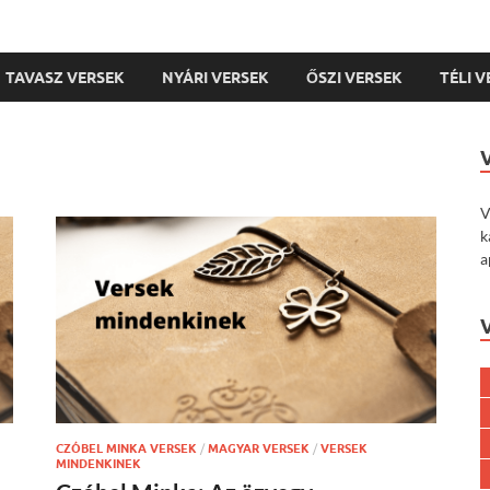
TAVASZ VERSEK
NYÁRI VERSEK
ŐSZI VERSEK
TÉLI 
V
k
a
CZÓBEL MINKA VERSEK
/
MAGYAR VERSEK
/
VERSEK
MINDENKINEK