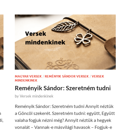
MAGYAR VERSEK
/
REMÉNYIK SÁNDOR VERSEK
/
VERSEK
MINDENKINEK
Reményik Sándor: Szeretném tudni
by
Versek mindenkinek
Reményik Sándor: Szeretném tudni Annyit néztük
n
a Göncöl szekerét. Szeretném tudni: együtt, Együtt
i,
valaha fogjuk nézni még? Annyit néztük a hegyek
vonalát – Vannak-e másvilági havasok – Fogjuk-e