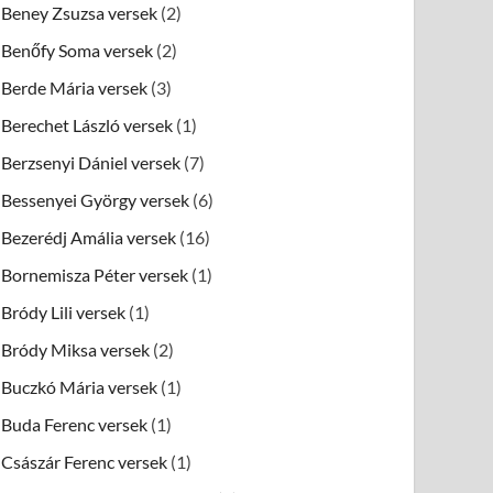
Beney Zsuzsa versek
(2)
Benőfy Soma versek
(2)
Berde Mária versek
(3)
Berechet László versek
(1)
Berzsenyi Dániel versek
(7)
Bessenyei György versek
(6)
Bezerédj Amália versek
(16)
Bornemisza Péter versek
(1)
Bródy Lili versek
(1)
Bródy Miksa versek
(2)
Buczkó Mária versek
(1)
Buda Ferenc versek
(1)
Császár Ferenc versek
(1)