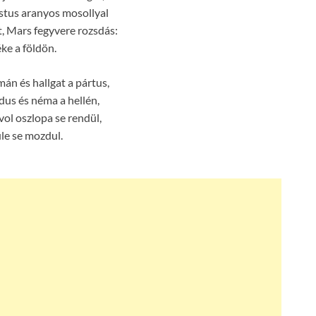
tus aranyos mosollyal
t, Mars fegyvere rozsdás:
ke a földön.
mán és hallgat a pártus,
us és néma a hellén,
vol oszlopa se rendül,
le se mozdul.