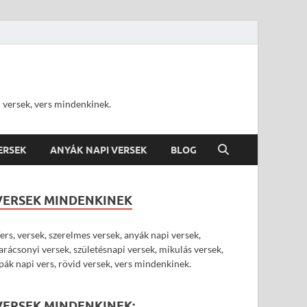
d versek, vers mindenkinek.
VERSEK
ANYÁK NAPI VERSEK
BLOG
VERSEK MINDENKINEK
ers, versek, szerelmes versek, anyák napi versek,
arácsonyi versek, születésnapi versek, mikulás versek,
pák napi vers, rövid versek, vers mindenkinek.
VERSEK MINDENKINEK: