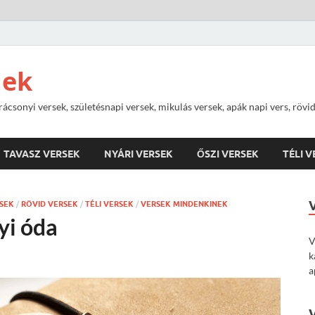
nek
rácsonyi versek, születésnapi versek, mikulás versek, apák napi vers, rövi
TAVASZ VERSEK
NYÁRI VERSEK
ŐSZI VERSEK
TÉLI 
SEK
/
RÖVID VERSEK
/
TÉLI VERSEK
/
VERSEK MINDENKINEK
yi óda
V
k
a