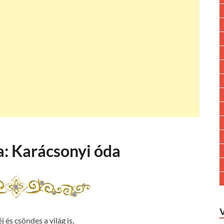
a: Karácsonyi óda
 és csöndes a világ is,