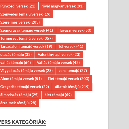
Pünkösdi versek
(21)
rövid magyar versek
(81)
Szenvedés témájú versek
(19)
Szerelmes versek
(203)
Szomorúság témájú versek
(41)
Tavaszi versek
(50)
Természet témájú versek
(357)
Társadalom témájú versek
(19)
Tél versek
(41)
utazás témájú
(33)
Valentin-napi versek
(23)
vallás témájú
(64)
Vallás témájú versek
(42)
Vágyakozás témájú versek
(23)
zene témájú
(27)
Álom témájú versek
(51)
Élet témájú versek
(203)
Öregedés témájú versek
(22)
állatok témájú
(219)
álmodozás témájú
(25)
élet témájú
(69)
érzelmek témájú
(28)
VERS KATEGÓRIÁK: