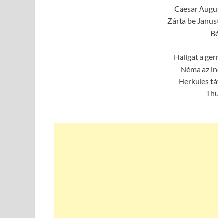
Caesar Augus
Zárta be Janus
Bé
Hallgat a ger
Néma az ind
Herkules tá
Thu