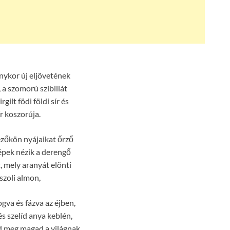
nykor új eljövetének
 a szomorú szibillát
rgilt födi földi sír és
r koszorúja.
zőkön nyájaikat őrző
épek nézik a derengő
t, mely aranyát elönti
szoli almon,
gva és fázva az éjben,
s szelíd anya keblén,
 meg magad a világnak,