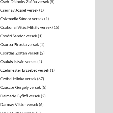
Cseh-Dálnoky Zsófia versek
(5)
Csernay József versek
(1)
Csizmadia Sándor versek
(1)
Csokonai Vitéz Mihály versek
(15)
Csoóri Sándor versek
(1)
Csorba Piroska versek
(1)
Csordás Zoltán versek
(2)
Csukás István versek
(1)
Czéhmester Erzsébet versek
(1)
Czóbel Minka versek
(67)
Czuczor Gergely versek
(5)
Dalmady Győző versek
(2)
Darmay Viktor versek
(6)
Dayka Gábor versek
(5)