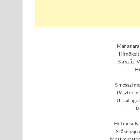
Már az ara
Hírnökeit,
S a szűzi Vi
Hí
S messzi me
Pásztori n
Új csillago
Já
Hol mosolyo
Szőkehajú é
Most mutatod