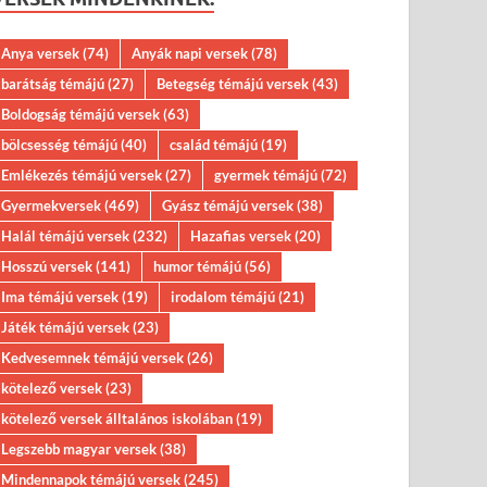
Anya versek
(74)
Anyák napi versek
(78)
barátság témájú
(27)
Betegség témájú versek
(43)
Boldogság témájú versek
(63)
bölcsesség témájú
(40)
család témájú
(19)
Emlékezés témájú versek
(27)
gyermek témájú
(72)
Gyermekversek
(469)
Gyász témájú versek
(38)
Halál témájú versek
(232)
Hazafias versek
(20)
Hosszú versek
(141)
humor témájú
(56)
Ima témájú versek
(19)
irodalom témájú
(21)
Játék témájú versek
(23)
Kedvesemnek témájú versek
(26)
kötelező versek
(23)
kötelező versek álltalános iskolában
(19)
Legszebb magyar versek
(38)
Mindennapok témájú versek
(245)