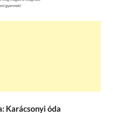
eni gyermek!
a: Karácsonyi óda