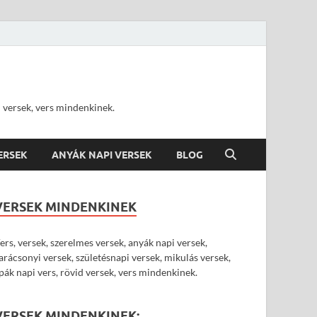
d versek, vers mindenkinek.
VERSEK
ANYÁK NAPI VERSEK
BLOG
VERSEK MINDENKINEK
ers, versek, szerelmes versek, anyák napi versek,
arácsonyi versek, születésnapi versek, mikulás versek,
pák napi vers, rövid versek, vers mindenkinek.
VERSEK MINDENKINEK: