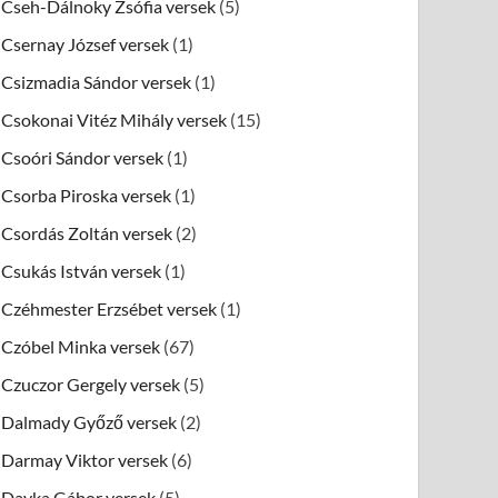
Cseh-Dálnoky Zsófia versek
(5)
Csernay József versek
(1)
Csizmadia Sándor versek
(1)
Csokonai Vitéz Mihály versek
(15)
Csoóri Sándor versek
(1)
Csorba Piroska versek
(1)
Csordás Zoltán versek
(2)
Csukás István versek
(1)
Czéhmester Erzsébet versek
(1)
Czóbel Minka versek
(67)
Czuczor Gergely versek
(5)
Dalmady Győző versek
(2)
Darmay Viktor versek
(6)
Dayka Gábor versek
(5)