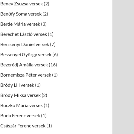
Beney Zsuzsa versek
(2)
Benőfy Soma versek
(2)
Berde Mária versek
(3)
Berechet László versek
(1)
Berzsenyi Dániel versek
(7)
Bessenyei György versek
(6)
Bezerédj Amália versek
(16)
Bornemisza Péter versek
(1)
Bródy Lili versek
(1)
Bródy Miksa versek
(2)
Buczkó Mária versek
(1)
Buda Ferenc versek
(1)
Császár Ferenc versek
(1)