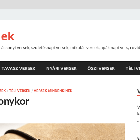
nek
rácsonyi versek, születésnapi versek, mikulás versek, apák napi vers, rövi
TAVASZ VERSEK
NYÁRI VERSEK
ŐSZI VERSEK
TÉLI 
SEK
/
TÉLI VERSEK
/
VERSEK MINDENKINEK
sonykor
V
k
a