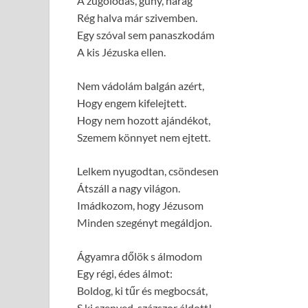
A zúgolódás, gúny, harag
Rég halva már szivemben.
Egy szóval sem panaszkodám
A kis Jézuska ellen.
Nem vádolám balgán azért,
Hogy engem kifelejtett.
Hogy nem hozott ajándékot,
Szemem könnyet nem ejtett.
Lelkem nyugodtan, csöndesen
Átszáll a nagy világon.
Imádkozom, hogy Jézusom
Minden szegényt megáldjon.
Ágyamra dőlök s álmodom
Egy régi, édes álmot:
Boldog, ki tűr és megbocsát,
S ki szenved, százszor áldott!