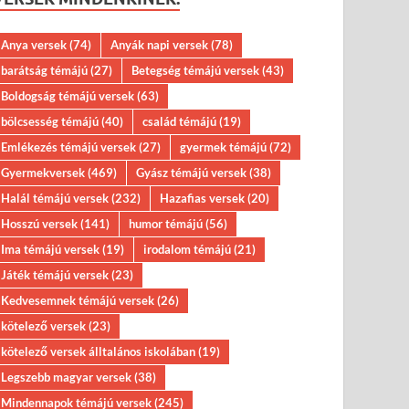
Anya versek
(74)
Anyák napi versek
(78)
barátság témájú
(27)
Betegség témájú versek
(43)
Boldogság témájú versek
(63)
bölcsesség témájú
(40)
család témájú
(19)
Emlékezés témájú versek
(27)
gyermek témájú
(72)
Gyermekversek
(469)
Gyász témájú versek
(38)
Halál témájú versek
(232)
Hazafias versek
(20)
Hosszú versek
(141)
humor témájú
(56)
Ima témájú versek
(19)
irodalom témájú
(21)
Játék témájú versek
(23)
Kedvesemnek témájú versek
(26)
kötelező versek
(23)
kötelező versek álltalános iskolában
(19)
Legszebb magyar versek
(38)
Mindennapok témájú versek
(245)