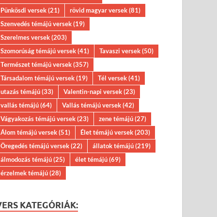
Pünkösdi versek
(21)
rövid magyar versek
(81)
Szenvedés témájú versek
(19)
Szerelmes versek
(203)
Szomorúság témájú versek
(41)
Tavaszi versek
(50)
Természet témájú versek
(357)
Társadalom témájú versek
(19)
Tél versek
(41)
utazás témájú
(33)
Valentin-napi versek
(23)
vallás témájú
(64)
Vallás témájú versek
(42)
Vágyakozás témájú versek
(23)
zene témájú
(27)
Álom témájú versek
(51)
Élet témájú versek
(203)
Öregedés témájú versek
(22)
állatok témájú
(219)
álmodozás témájú
(25)
élet témájú
(69)
érzelmek témájú
(28)
VERS KATEGÓRIÁK: