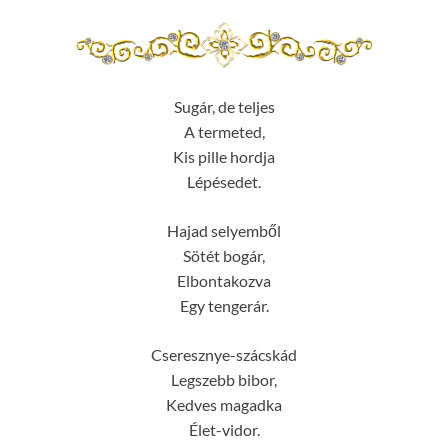
Sugár, de teljes
A termeted,
Kis pille hordja
Lépésedet.
Hajad selyemből
Sötét bogár,
Elbontakozva
Egy tengerár.
Cseresznye-szácskád
Legszebb bibor,
Kedves magadka
Élet-vidor.