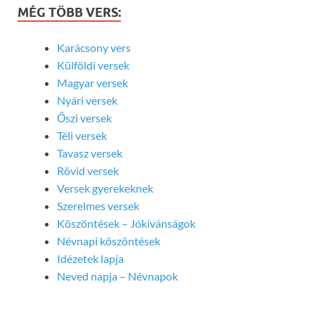
MÉG TÖBB VERS:
Karácsony vers
Külföldi versek
Magyar versek
Nyári versek
Őszi versek
Téli versek
Tavasz versek
Rövid versek
Versek gyerekeknek
Szerelmes versek
Köszöntések – Jókívánságok
Névnapi köszöntések
Idézetek lapja
Neved napja – Névnapok