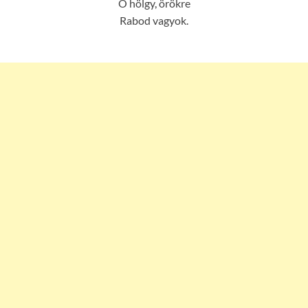
Ó hölgy, örökre
Rabod vagyok.