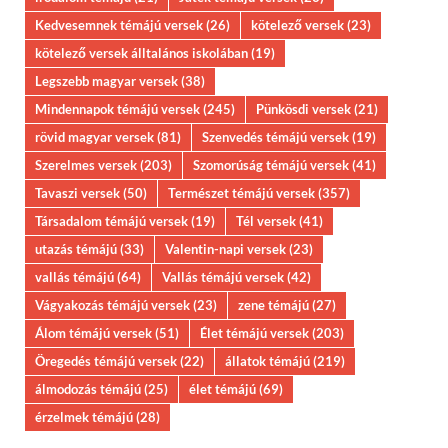
Kedvesemnek témájú versek
(26)
kötelező versek
(23)
kötelező versek álltalános iskolában
(19)
Legszebb magyar versek
(38)
Mindennapok témájú versek
(245)
Pünkösdi versek
(21)
rövid magyar versek
(81)
Szenvedés témájú versek
(19)
Szerelmes versek
(203)
Szomorúság témájú versek
(41)
Tavaszi versek
(50)
Természet témájú versek
(357)
Társadalom témájú versek
(19)
Tél versek
(41)
utazás témájú
(33)
Valentin-napi versek
(23)
vallás témájú
(64)
Vallás témájú versek
(42)
Vágyakozás témájú versek
(23)
zene témájú
(27)
Álom témájú versek
(51)
Élet témájú versek
(203)
Öregedés témájú versek
(22)
állatok témájú
(219)
álmodozás témájú
(25)
élet témájú
(69)
érzelmek témájú
(28)