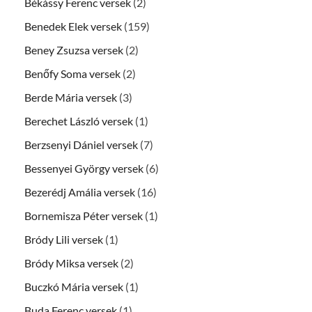
Békássy Ferenc versek
(2)
Benedek Elek versek
(159)
Beney Zsuzsa versek
(2)
Benőfy Soma versek
(2)
Berde Mária versek
(3)
Berechet László versek
(1)
Berzsenyi Dániel versek
(7)
Bessenyei György versek
(6)
Bezerédj Amália versek
(16)
Bornemisza Péter versek
(1)
Bródy Lili versek
(1)
Bródy Miksa versek
(2)
Buczkó Mária versek
(1)
Buda Ferenc versek
(1)