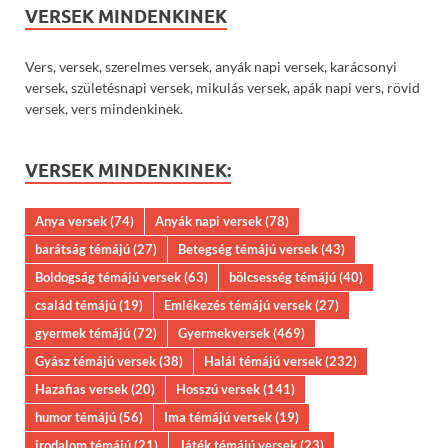
VERSEK MINDENKINEK
Vers, versek, szerelmes versek, anyák napi versek, karácsonyi
versek, születésnapi versek, mikulás versek, apák napi vers, rövid
versek, vers mindenkinek.
VERSEK MINDENKINEK:
Anya versek
(74)
Anyák napi versek
(78)
barátság témájú
(27)
Betegség témájú versek
(43)
Boldogság témájú versek
(63)
bölcsesség témájú
(40)
család témájú
(19)
Emlékezés témájú versek
(27)
gyermek témájú
(72)
Gyermekversek
(469)
Gyász témájú versek
(38)
Halál témájú versek
(232)
Hazafias versek
(20)
Hosszú versek
(141)
humor témájú
(56)
Ima témájú versek
(19)
irodalom témájú
(21)
Játék témájú versek
(23)