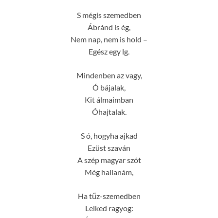
S mégis szemedben
Ábránd is ég,
Nem nap, nem is hold –
Egész egy lg.
Mindenben az vagy,
Ó bájalak,
Kit álmaimban
Óhajtalak.
S ó, hogyha ajkad
Ezüst szaván
A szép magyar szót
Még hallanám,
Ha tűz-szemedben
Lelked ragyog: