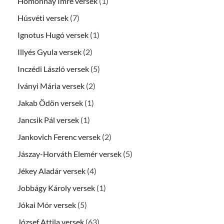
Homonnay Imre versek
(1)
Húsvéti versek
(7)
Ignotus Hugó versek
(1)
Illyés Gyula versek
(2)
Inczédi László versek
(5)
Iványi Mária versek
(2)
Jakab Ödön versek
(1)
Jancsik Pál versek
(1)
Jankovich Ferenc versek
(2)
Jászay-Horváth Elemér versek
(5)
Jékey Aladár versek
(4)
Jobbágy Károly versek
(1)
Jókai Mór versek
(5)
József Attila versek
(63)