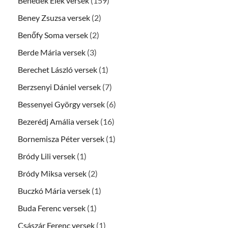
Benedek Elek versek
(159)
Beney Zsuzsa versek
(2)
Benőfy Soma versek
(2)
Berde Mária versek
(3)
Berechet László versek
(1)
Berzsenyi Dániel versek
(7)
Bessenyei György versek
(6)
Bezerédj Amália versek
(16)
Bornemisza Péter versek
(1)
Bródy Lili versek
(1)
Bródy Miksa versek
(2)
Buczkó Mária versek
(1)
Buda Ferenc versek
(1)
Császár Ferenc versek
(1)