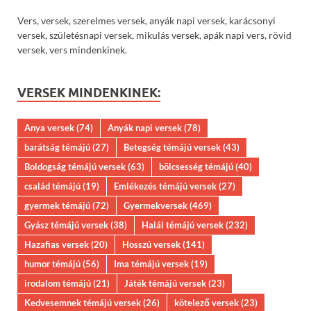
Vers, versek, szerelmes versek, anyák napi versek, karácsonyi
versek, születésnapi versek, mikulás versek, apák napi vers, rövid
versek, vers mindenkinek.
VERSEK MINDENKINEK:
Anya versek
(74)
Anyák napi versek
(78)
barátság témájú
(27)
Betegség témájú versek
(43)
Boldogság témájú versek
(63)
bölcsesség témájú
(40)
család témájú
(19)
Emlékezés témájú versek
(27)
gyermek témájú
(72)
Gyermekversek
(469)
Gyász témájú versek
(38)
Halál témájú versek
(232)
Hazafias versek
(20)
Hosszú versek
(141)
humor témájú
(56)
Ima témájú versek
(19)
irodalom témájú
(21)
Játék témájú versek
(23)
Kedvesemnek témájú versek
(26)
kötelező versek
(23)