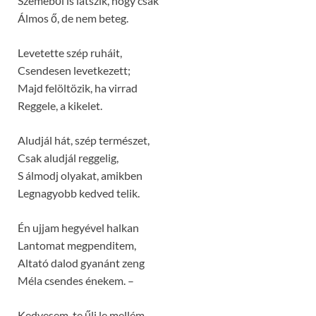
Szeméből is látszik, hogy csak
Álmos ő, de nem beteg.
Levetette szép ruháit,
Csendesen levetkezett;
Majd felöltözik, ha virrad
Reggele, a kikelet.
Aludjál hát, szép természet,
Csak aludjál reggelig,
S álmodj olyakat, amikben
Legnagyobb kedved telik.
Én ujjam hegyével halkan
Lantomat megpenditem,
Altató dalod gyanánt zeng
Méla csendes énekem. –
Kedvesem, te űlj le mellém,