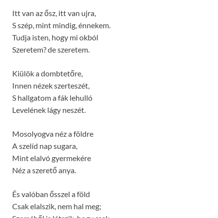
Itt van az ősz, itt van ujra,
S szép, mint mindig, énnekem.
Tudja isten, hogy mi okból
Szeretem? de szeretem.
Kiülök a dombtetőre,
Innen nézek szerteszét,
S hallgatom a fák lehulló
Levelének lágy neszét.
Mosolyogva néz a földre
A szelíd nap sugara,
Mint elalvó gyermekére
Néz a szerető anya.
És valóban ősszel a föld
Csak elalszik, nem hal meg;