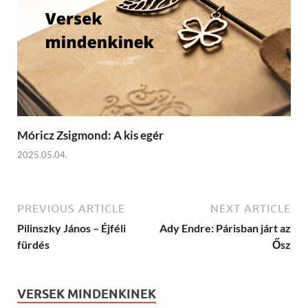
Móricz Zsigmond: A kis egér
2025.05.04.
PREVIOUS ARTICLE
NEXT ARTICLE
Pilinszky János – Éjféli
Ady Endre: Párisban járt az
fürdés
Ősz
VERSEK MINDENKINEK