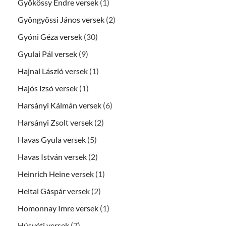
Gyökössy Endre versek
(1)
Gyöngyössi János versek
(2)
Gyóni Géza versek
(30)
Gyulai Pál versek
(9)
Hajnal László versek
(1)
Hajós Izsó versek
(1)
Harsányi Kálmán versek
(6)
Harsányi Zsolt versek
(2)
Havas Gyula versek
(5)
Havas István versek
(2)
Heinrich Heine versek
(1)
Heltai Gáspár versek
(2)
Homonnay Imre versek
(1)
Húsvéti versek
(7)