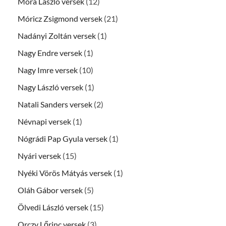
Móra László versek
(12)
Móricz Zsigmond versek
(21)
Nadányi Zoltán versek
(1)
Nagy Endre versek
(1)
Nagy Imre versek
(10)
Nagy László versek
(1)
Natali Sanders versek
(2)
Névnapi versek
(1)
Nógrádi Pap Gyula versek
(1)
Nyári versek
(15)
Nyéki Vörös Mátyás versek
(1)
Oláh Gábor versek
(5)
Ölvedi László versek
(15)
Orczy Lőrinc versek
(3)