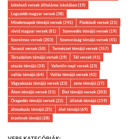
kötelező versek álltalános iskolában
(19)
Legszebb magyar versek
(38)
Mindennapok témájú versek
(245)
Pünkösdi versek
(21)
rövid magyar versek
(81)
Szenvedés témájú versek
(19)
Szerelmes versek
(203)
Szomorúság témájú versek
(41)
Tavaszi versek
(50)
Természet témájú versek
(357)
Társadalom témájú versek
(19)
Tél versek
(41)
utazás témájú
(33)
Valentin-napi versek
(23)
vallás témájú
(64)
Vallás témájú versek
(42)
Vágyakozás témájú versek
(23)
zene témájú
(27)
Álom témájú versek
(51)
Élet témájú versek
(203)
Öregedés témájú versek
(22)
állatok témájú
(219)
álmodozás témájú
(25)
élet témájú
(69)
érzelmek témájú
(28)
VERS KATEGÓRIÁK: