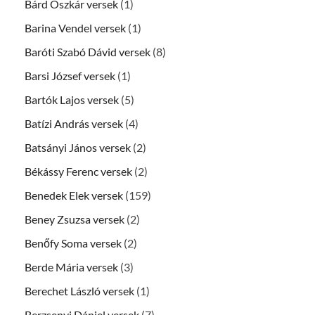
Bárd Oszkár versek
(1)
Barina Vendel versek
(1)
Baróti Szabó Dávid versek
(8)
Barsi József versek
(1)
Bartók Lajos versek
(5)
Batízi András versek
(4)
Batsányi János versek
(2)
Békássy Ferenc versek
(2)
Benedek Elek versek
(159)
Beney Zsuzsa versek
(2)
Benőfy Soma versek
(2)
Berde Mária versek
(3)
Berechet László versek
(1)
Berzsenyi Dániel versek
(7)