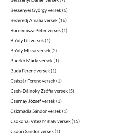
Bessenyei György versek
(6)
Bezerédj Amália versek
(16)
Bornemisza Péter versek
(1)
Bródy Lili versek
(1)
Bródy Miksa versek
(2)
Buczkó Mária versek
(1)
Buda Ferenc versek
(1)
Császár Ferenc versek
(1)
Cseh-Dálnoky Zsófia versek
(5)
Csernay József versek
(1)
Csizmadia Sándor versek
(1)
Csokonai Vitéz Mihály versek
(15)
Csoóri Sándor versek
(1)