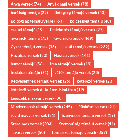
Anya versek
(74)
Anyák napi versek
(78)
barátság témájú
(27)
Betegség témájú versek
(43)
Boldogság témájú versek
(63)
bölcsesség témájú
(40)
család témájú
(19)
Emlékezés témájú versek
(27)
gyermek témájú
(72)
Gyermekversek
(469)
Gyász témájú versek
(38)
Halál témájú versek
(232)
Hazafias versek
(20)
Hosszú versek
(141)
humor témájú
(56)
Ima témájú versek
(19)
irodalom témájú
(21)
Játék témájú versek
(23)
Kedvesemnek témájú versek
(26)
kötelező versek
(23)
kötelező versek álltalános iskolában
(19)
Legszebb magyar versek
(38)
Mindennapok témájú versek
(245)
Pünkösdi versek
(21)
rövid magyar versek
(81)
Szenvedés témájú versek
(19)
Szerelmes versek
(203)
Szomorúság témájú versek
(41)
Tavaszi versek
(50)
Természet témájú versek
(357)