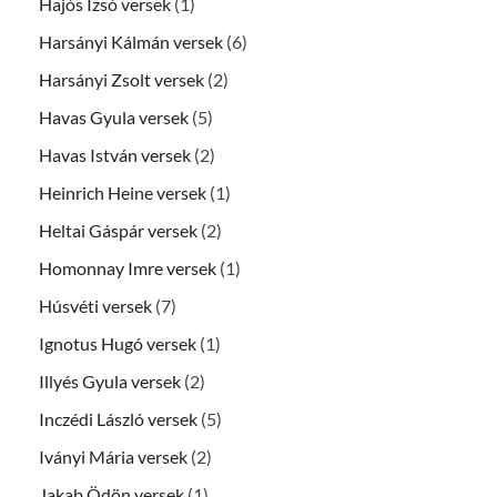
Hajós Izsó versek
(1)
Harsányi Kálmán versek
(6)
Harsányi Zsolt versek
(2)
Havas Gyula versek
(5)
Havas István versek
(2)
Heinrich Heine versek
(1)
Heltai Gáspár versek
(2)
Homonnay Imre versek
(1)
Húsvéti versek
(7)
Ignotus Hugó versek
(1)
Illyés Gyula versek
(2)
Inczédi László versek
(5)
Iványi Mária versek
(2)
Jakab Ödön versek
(1)