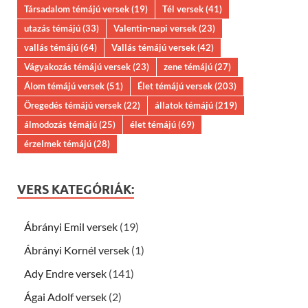
Társadalom témájú versek
(19)
Tél versek
(41)
utazás témájú
(33)
Valentin-napi versek
(23)
vallás témájú
(64)
Vallás témájú versek
(42)
Vágyakozás témájú versek
(23)
zene témájú
(27)
Álom témájú versek
(51)
Élet témájú versek
(203)
Öregedés témájú versek
(22)
állatok témájú
(219)
álmodozás témájú
(25)
élet témájú
(69)
érzelmek témájú
(28)
VERS KATEGÓRIÁK:
Ábrányi Emil versek
(19)
Ábrányi Kornél versek
(1)
Ady Endre versek
(141)
Ágai Adolf versek
(2)