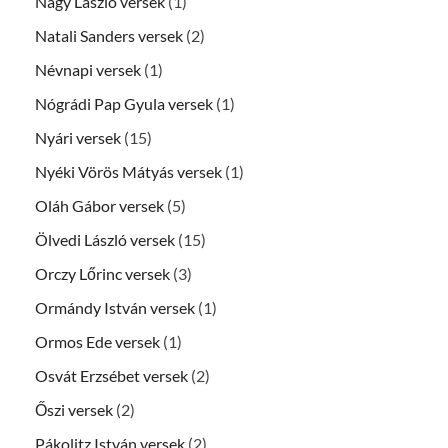
Nagy László versek
(1)
Natali Sanders versek
(2)
Névnapi versek
(1)
Nógrádi Pap Gyula versek
(1)
Nyári versek
(15)
Nyéki Vörös Mátyás versek
(1)
Oláh Gábor versek
(5)
Ölvedi László versek
(15)
Orczy Lőrinc versek
(3)
Ormándy István versek
(1)
Ormos Ede versek
(1)
Osvát Erzsébet versek
(2)
Őszi versek
(2)
Pákolitz István versek
(2)